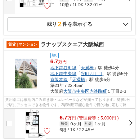
10階 / 1LDK / 32.01㎡
2
残り
件を表示する
ラナップスクエア大阪城西
賃貸 | マンション
敷0
6.7
万円
地下鉄谷町線
「
天満橋
」駅 徒歩4分
地下鉄中央線
「
谷町四丁目
」駅 徒歩5分
京阪本線
「
天満橋
」駅 徒歩5分
築21年 / 22.45㎡
大阪府
大阪市中央区
内淡路町
１丁目2-3
共用部には敷地内ごみ置き場・エレベータなどが揃っております。徒歩5分
で駅にアクセスできる物件です。2駅利用可能な物件で目的地に応じて路線
を選ぶことができます。魅力的で眺望良...
6.7
万
円
(管理費等：5,000円 )
0ヶ月
1ヶ月
敷金
礼金
6階 / 1K / 22.45㎡