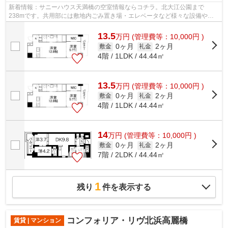
新着情報：サニーハウス天満橋の空室情報ならコチラ。北大江公園まで
238mです。共用部には敷地内ごみ置き場・エレベータなど様々な設備やサ
ービスが揃っているので便利です。物件から...
13.5
万
円
(管理費等：10,000円 )
0ヶ月
2ヶ月
敷金
礼金
4階 / 1LDK / 44.44㎡
13.5
万
円
(管理費等：10,000円 )
0ヶ月
2ヶ月
敷金
礼金
4階 / 1LDK / 44.44㎡
14
万
円
(管理費等：10,000円 )
0ヶ月
2ヶ月
敷金
礼金
7階 / 2LDK / 44.44㎡
1
残り
件を表示する
コンフォリア・リヴ北浜高麗橋
賃貸 | マンション