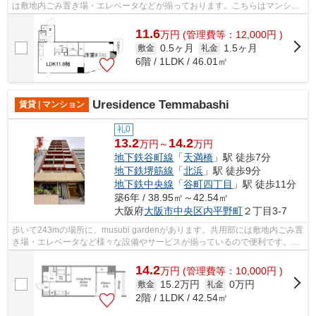
は敷地内ごみ置き場・エレベータなどが揃っております。こちらはマンショ
ンタイプになります。風通しのよさが...
11.6
万
円
(管理費等：12,000円 )
0.5ヶ月
1.5ヶ月
敷金
礼金
6階 / 1LDK / 46.01㎡
Uresidence Temmabashi
賃貸 | マンション
礼0
13.2
14.2
万円～
万円
地下鉄谷町線
「
天満橋
」駅 徒歩7分
地下鉄堺筋線
「
北浜
」駅 徒歩9分
地下鉄中央線
「
谷町四丁目
」駅 徒歩11分
築6年 / 38.95㎡～42.54㎡
大阪府
大阪市中央区
内平野町
２丁目3-7
歩いて243mの場所に、musubi gardenがあります。共用部には敷地内ごみ置
き場・エレベータなど様々な設備やサービスが揃っているので便利です。こ
ちらは11階建ての物件です。こちらの物...
14.2
万
円
(管理費等：10,000円 )
15.2万円
0万円
敷金
礼金
2階 / 1LDK / 42.54㎡