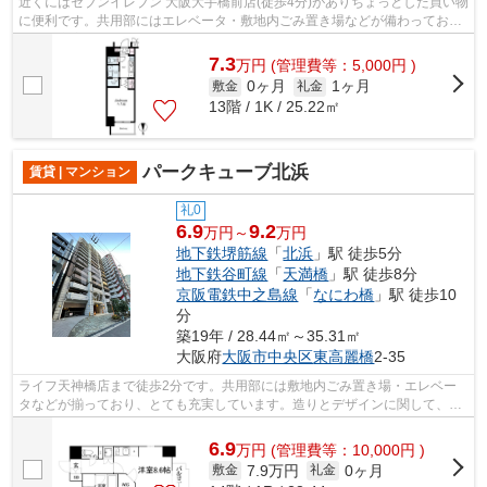
近くにはセブンイレブン 大阪大手橋前店(徒歩4分)がありちょっとした買い物
に便利です。共用部にはエレベータ・敷地内ごみ置き場などが備わっており
とても充実しています。こだわり派...
7.3
万
円
(管理費等：5,000円 )
0ヶ月
1ヶ月
敷金
礼金
13階 / 1K / 25.22㎡
パークキューブ北浜
賃貸 | マンション
礼0
6.9
9.2
万円～
万円
地下鉄堺筋線
「
北浜
」駅 徒歩5分
地下鉄谷町線
「
天満橋
」駅 徒歩8分
京阪電鉄中之島線
「
なにわ橋
」駅 徒歩10
分
築19年 / 28.44㎡～35.31㎡
大阪府
大阪市中央区
東高麗橋
2-35
ライフ天神橋店まで徒歩2分です。共用部には敷地内ごみ置き場・エレベー
タなどが揃っており、とても充実しています。造りとデザインに関して、自
信をもって情報を提供できるマンション...
6.9
万
円
(管理費等：10,000円 )
7.9万円
0ヶ月
敷金
礼金