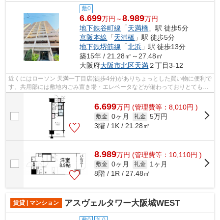
敷0
6.699
8.989
万円～
万円
地下鉄谷町線
「
天満橋
」駅 徒歩5分
京阪本線
「
天満橋
」駅 徒歩5分
地下鉄堺筋線
「
北浜
」駅 徒歩13分
築15年 / 21.28㎡～27.48㎡
大阪府
大阪市北区
天満
２丁目3-12
近くにはローソン 天満一丁目店(徒歩4分)がありちょっとした買い物に便利で
す。共用部には敷地内ごみ置き場・エレベータなどが備わっておりとても充
実しています。駅まで平坦で、自転...
6.699
万
円
(管理費等：8,010円 )
0ヶ月
5万円
敷金
礼金
3階 / 1K / 21.28㎡
8.989
万
円
(管理費等：10,110円 )
0ヶ月
1ヶ月
敷金
礼金
8階 / 1R / 27.48㎡
アスヴェルタワー大阪城WEST
賃貸 | マンション