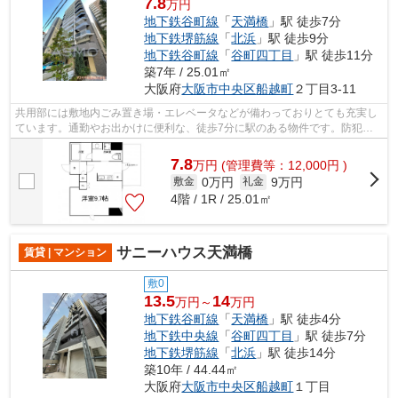
7.8
万円
地下鉄谷町線
「
天満橋
」駅 徒歩7分
地下鉄堺筋線
「
北浜
」駅 徒歩9分
地下鉄谷町線
「
谷町四丁目
」駅 徒歩11分
築7年 / 25.01㎡
大阪府
大阪市中央区
船越町
２丁目3-11
共用部には敷地内ごみ置き場・エレベータなどが備わっておりとても充実し
ています。通勤やお出かけに便利な、徒歩7分に駅のある物件です。防犯対
策もバッチリなマンションタイプの物件...
7.8
万
円
(管理費等：12,000円 )
0万円
9万円
敷金
礼金
4階 / 1R / 25.01㎡
サニーハウス天満橋
賃貸 | マンション
敷0
13.5
14
万円～
万円
地下鉄谷町線
「
天満橋
」駅 徒歩4分
地下鉄中央線
「
谷町四丁目
」駅 徒歩7分
地下鉄堺筋線
「
北浜
」駅 徒歩14分
築10年 / 44.44㎡
大阪府
大阪市中央区
船越町
１丁目