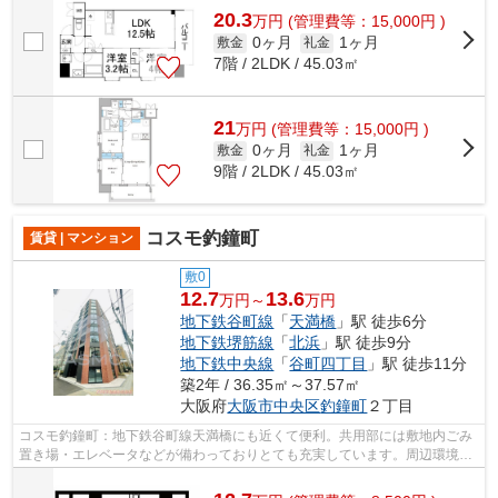
20.3
万
円
(管理費等：15,000円 )
0ヶ月
1ヶ月
敷金
礼金
7階 / 2LDK / 45.03㎡
21
万
円
(管理費等：15,000円 )
0ヶ月
1ヶ月
敷金
礼金
9階 / 2LDK / 45.03㎡
コスモ釣鐘町
賃貸 | マンション
敷0
12.7
13.6
万円～
万円
地下鉄谷町線
「
天満橋
」駅 徒歩6分
地下鉄堺筋線
「
北浜
」駅 徒歩9分
地下鉄中央線
「
谷町四丁目
」駅 徒歩11分
築2年 / 36.35㎡～37.57㎡
大阪府
大阪市中央区
釣鐘町
２丁目
コスモ釣鐘町：地下鉄谷町線天満橋にも近くて便利。共用部には敷地内ごみ
置き場・エレベータなどが備わっておりとても充実しています。周辺環境も
良好で、魅力的な住環境のある、令和5...