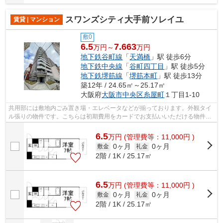
スワンズシティ大手前ソレイユ
賃貸 | マンション
敷0
6.5
7.663
万円～
万円
地下鉄谷町線
「
天満橋
」駅 徒歩6分
地下鉄中央線
「
谷町四丁目
」駅 徒歩5分
地下鉄堺筋線
「
堺筋本町
」駅 徒歩13分
築12年 / 24.65㎡～25.17㎡
大阪府
大阪市中央区
糸屋町
１丁目1-10
共用部には敷地内ごみ置き場・エレベータなどが揃っております。外観タイ
ル張りの物件です。こちらは初期費用をカードでお支払いいただける物件で
す。造りとデザインに関して、自信を...
6.5
万
円
(管理費等：11,000円 )
0ヶ月
0ヶ月
敷金
礼金
2階 / 1K / 25.17㎡
6.5
万
円
(管理費等：11,000円 )
0ヶ月
0ヶ月
敷金
礼金
2階 / 1K / 25.17㎡