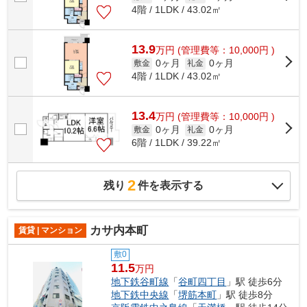
4階 / 1LDK / 43.02㎡
13.9
万
円
(管理費等：10,000円 )
0ヶ月
0ヶ月
敷金
礼金
4階 / 1LDK / 43.02㎡
13.4
万
円
(管理費等：10,000円 )
0ヶ月
0ヶ月
敷金
礼金
6階 / 1LDK / 39.22㎡
2
残り
件を表示する
カサ内本町
賃貸 | マンション
敷0
11.5
万円
地下鉄谷町線
「
谷町四丁目
」駅 徒歩6分
地下鉄中央線
「
堺筋本町
」駅 徒歩8分