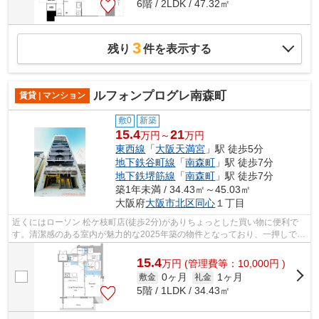
6階 / 2LDK / 47.32㎡
3
残り
件を表示する
ルフォンプログレ南森町
賃貸 | マンション
敷0
新築
15.4
21
万円～
万円
東西線
「
大阪天満宮
」駅 徒歩5分
地下鉄谷町線
「
南森町
」駅 徒歩7分
地下鉄堺筋線
「
南森町
」駅 徒歩7分
築1年未満 / 34.43㎡～45.03㎡
大阪府
大阪市北区
同心
１丁目
近くにはローソン 松ケ枝町店(徒歩2分)がありちょっとした買い物に便利で
す。清潔感のある室内が魅力的な2025年築の物件となっており、一押しで
す。駅から徒歩5分というアクセス良好な...
15.4
万
円
(管理費等：10,000円 )
0ヶ月
1ヶ月
敷金
礼金
5階 / 1LDK / 34.43㎡