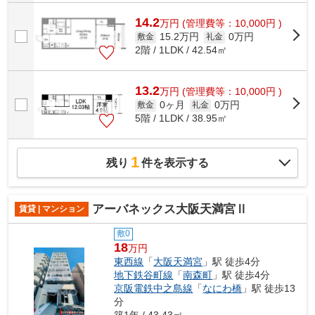
14.2
万
円
(管理費等：10,000円 )
15.2万円
0万円
敷金
礼金
2階 / 1LDK / 42.54㎡
13.2
万
円
(管理費等：10,000円 )
0ヶ月
0万円
敷金
礼金
5階 / 1LDK / 38.95㎡
1
残り
件を表示する
アーバネックス大阪天満宮Ⅱ
賃貸 | マンション
敷0
18
万円
東西線
「
大阪天満宮
」駅 徒歩4分
地下鉄谷町線
「
南森町
」駅 徒歩4分
京阪電鉄中之島線
「
なにわ橋
」駅 徒歩13
分
築1年 / 43.43㎡