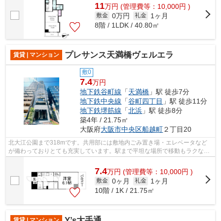
11
万
円
(管理費等：10,000円 )
0万円
1ヶ月
敷金
礼金
8階 / 1LDK / 40.80㎡
プレサンス天満橋ヴェルエラ
賃貸 | マンション
敷0
7.4
万円
地下鉄谷町線
「
天満橋
」駅 徒歩7分
地下鉄中央線
「
谷町四丁目
」駅 徒歩11分
地下鉄堺筋線
「
北浜
」駅 徒歩8分
築4年 / 21.75㎡
大阪府
大阪市中央区
船越町
２丁目20
北大江公園まで318mです。共用部には敷地内ごみ置き場・エレベータなど
が備わっておりとても充実しています。駅まで平坦な場所で移動もラクな物
件です。洗濯物も自然乾燥ですぐ乾く通...
7.4
万
円
(管理費等：10,000円 )
0ヶ月
1ヶ月
敷金
礼金
10階 / 1K / 21.75㎡
Y’s大手通
賃貸 | マンション