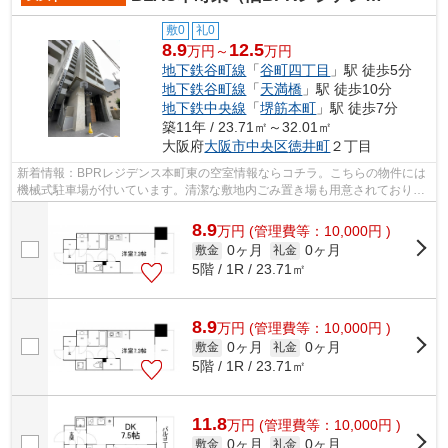
敷0
礼0
8.9
12.5
万円～
万円
地下鉄谷町線
「
谷町四丁目
」駅 徒歩5分
地下鉄谷町線
「
天満橋
」駅 徒歩10分
地下鉄中央線
「
堺筋本町
」駅 徒歩7分
築11年 / 23.71㎡～32.01㎡
大阪府
大阪市中央区
徳井町
２丁目
新着情報：BPRレジデンス本町東の空室情報ならコチラ。こちらの物件には
機械式駐車場が付いています。清潔な敷地内ごみ置き場も用意されておりま
す。平成27年築の物件です。大阪市中央...
8.9
万
円
(管理費等：10,000円 )
0ヶ月
0ヶ月
敷金
礼金
5階 / 1R / 23.71㎡
8.9
万
円
(管理費等：10,000円 )
0ヶ月
0ヶ月
敷金
礼金
5階 / 1R / 23.71㎡
11.8
万
円
(管理費等：10,000円 )
0ヶ月
0ヶ月
敷金
礼金