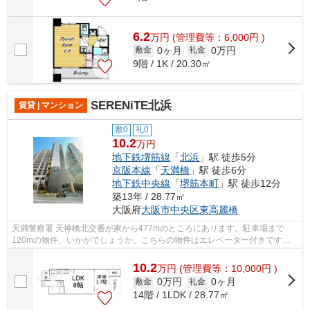
6.2
万
円
(管理費等：6,000円 )
0ヶ月
0万円
敷金
礼金
9階 / 1K / 20.30㎡
SERENiTE北浜
賃貸 | マンション
敷0
礼0
10.2
万円
地下鉄堺筋線
「
北浜
」駅 徒歩5分
京阪本線
「
天満橋
」駅 徒歩6分
地下鉄中央線
「
堺筋本町
」駅 徒歩12分
築13年 / 28.77㎡
大阪府
大阪市中央区
東高麗橋
天満警察署 天神橋北交番が家から477mのところにあります。駐車場まで
120mの物件、いかがでしょうか。こちらの物件はエレベーター付きです。
敷地内ごみ置き場があるので、忙しくてゴミ...
10.2
万
円
(管理費等：10,000円 )
0万円
0ヶ月
敷金
礼金
14階 / 1LDK / 28.77㎡