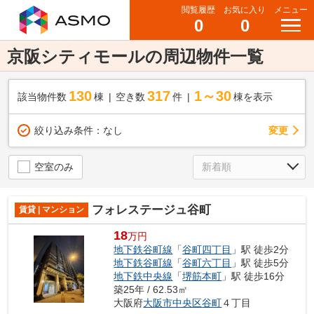
閲覧履歴
お気に入り
メニュー
0
0
京阪シティモールの周辺物件一覧
130
317
1～30
該当物件数
棟
空き数
件
棟を表示
変更
絞り込み条件：
なし
空室のみ
フォレステージュ谷町
賃貸 | マンション
18
万円
地下鉄谷町線
「
谷町四丁目
」駅 徒歩2分
地下鉄谷町線
「
谷町六丁目
」駅 徒歩5分
地下鉄中央線
「
堺筋本町
」駅 徒歩16分
築25年 / 62.53㎡
大阪府
大阪市中央区
谷町
４丁目