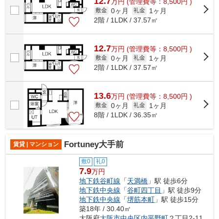
12.7
万
円
(管理費等：8,500円 )
0ヶ月
1ヶ月
敷金
礼金
2階 / 1LDK / 37.57㎡
12.7
万
円
(管理費等：8,500円 )
0ヶ月
1ヶ月
敷金
礼金
2階 / 1LDK / 37.57㎡
13.6
万
円
(管理費等：8,500円 )
0ヶ月
1ヶ月
敷金
礼金
8階 / 1LDK / 36.35㎡
Fortuney大手前
賃貸 | マンション
敷0
礼0
7.9
万円
地下鉄谷町線
「
天満橋
」駅 徒歩6分
地下鉄中央線
「
谷町四丁目
」駅 徒歩9分
地下鉄中央線
「
堺筋本町
」駅 徒歩15分
築18年 / 30.40㎡
大阪府
大阪市中央区
内平野町
２丁目2-11