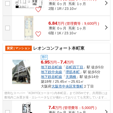
0ヶ月
1ヶ月
敷金
礼金
2階 / 1R / 23.10㎡
6.84
万
円
(管理費等：9,600円 )
0ヶ月
1ヶ月
敷金
礼金
6階 / 1K / 23.10㎡
レオンコンフォート本町東
賃貸 | マンション
敷0
6.95
7.4
万円～
万円
地下鉄谷町線
「
谷町四丁目
」駅 徒歩5分
地下鉄中央線
「
堺筋本町
」駅 徒歩5分
地下鉄谷町線
「
天満橋
」駅 徒歩14分
築18年 / 25.45㎡～25.61㎡
大阪府
大阪市中央区
常盤町
２丁目
便利なスーパー「KOHYO(コーヨー) 内本町店」まで265mです。共用部には
敷地内ごみ置き場・エレベータなどが備わっておりとても充実しています。
遠くの風景を見つめることは視力回復に...
7.4
万
円
(管理費等：5,000円 )
0ヶ月
1ヶ月
敷金
礼金