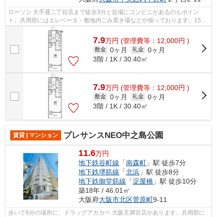
ローソン 大手通二丁目店まで徒歩3分と近場にコンビニがあるのもポイン
ト。共用部にはエレベータ・敷地内ごみ置き場などが揃っております。15階
建てで、街並みに溶け込んだ落ち着いた...
7.9
万
円
(管理費等：12,000円 )
0ヶ月
0ヶ月
敷金
礼金
3階 / 1K / 30.40㎡
7.9
万
円
(管理費等：12,000円 )
0ヶ月
0ヶ月
敷金
礼金
3階 / 1K / 30.40㎡
プレサンスNEO中之島公園
賃貸 | マンション
11.6
万円
地下鉄谷町線
「
南森町
」駅 徒歩7分
地下鉄堺筋線
「
北浜
」駅 徒歩8分
地下鉄御堂筋線
「
淀屋橋
」駅 徒歩10分
築18年 / 46.01㎡
大阪府
大阪市北区
菅原町
9-11
歩いて6分の場所に、ドラッグアカカベ 大阪天満宮店があります。共用部に