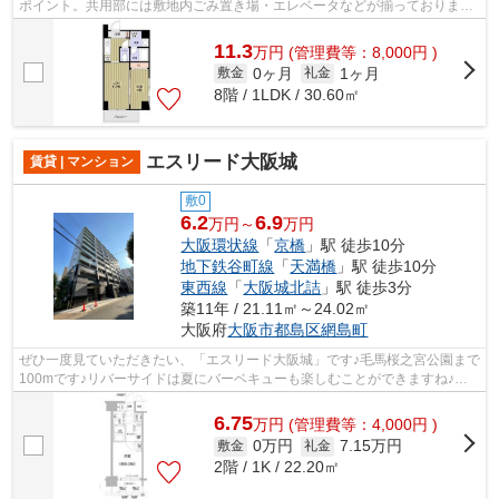
ポイント。共用部には敷地内ごみ置き場・エレベータなどが揃っておりま
す。周辺環境も良好で、魅力的な住環境...
11.3
万
円
(管理費等：8,000円 )
0ヶ月
1ヶ月
敷金
礼金
8階 / 1LDK / 30.60㎡
エスリード大阪城
賃貸 | マンション
敷0
6.2
6.9
万円～
万円
大阪環状線
「
京橋
」駅 徒歩10分
地下鉄谷町線
「
天満橋
」駅 徒歩10分
東西線
「
大阪城北詰
」駅 徒歩3分
築11年 / 21.11㎡～24.02㎡
大阪府
大阪市都島区
網島町
ぜひ一度見ていただきたい、「エスリード大阪城」です♪毛馬桜之宮公園まで
100mです♪リバーサイドは夏にバーベキューも楽しむことができますね♪防
犯対策もバッチリなマンションタイプの...
6.75
万
円
(管理費等：4,000円 )
0万円
7.15万円
敷金
礼金
2階 / 1K / 22.20㎡