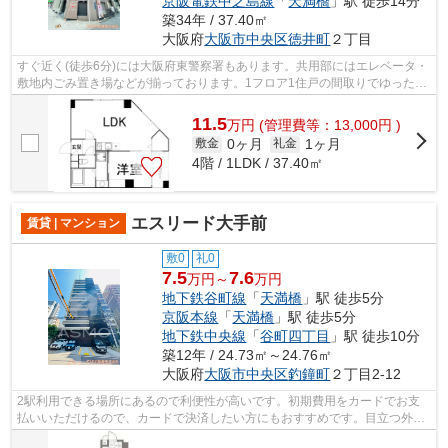
京阪電鉄中之島線
「
天満橋
」駅 徒歩14分
築34年 / 37.40㎡
大阪府
大阪市中央区
徳井町
２丁目
すぐ近く(徒歩6分)には大阪府東警察署もあります。共用部にはエレベータ・
敷地内ごみ置き場などが揃っております。1フロア1住戸の間取りでゆったり
とした造り。2駅利用可能な物件で移...
11.5
万
円
(管理費等：13,000円 )
0ヶ月
1ヶ月
敷金
礼金
4階 / 1LDK / 37.40㎡
エスリード大手前
賃貸 | マンション
敷0
礼0
7.5
7.6
万円～
万円
地下鉄谷町線
「
天満橋
」駅 徒歩5分
京阪本線
「
天満橋
」駅 徒歩5分
地下鉄中央線
「
谷町四丁目
」駅 徒歩10分
築12年 / 24.73㎡～24.76㎡
大阪府
大阪市中央区
釣鐘町
２丁目2-12
2駅利用できる場所にあるので利便性が高いです。初期費用をカードでお支
払いいただけるので、カードで決済したい方にもおすすめです。目立つ外観
と洗練された設計の内装を持つデザイナ...