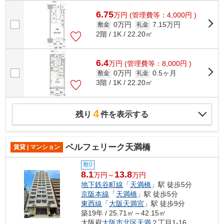
6.75
万
円
(管理費等：4,000円 )
0万円
7.15万円
敷金
礼金
2階 / 1K / 22.20㎡
6.4
万
円
(管理費等：8,000円 )
0万円
0.5ヶ月
敷金
礼金
3階 / 1K / 22.20㎡
4
残り
件を表示する
ベルフェリーク天満橋
賃貸 | マンション
敷0
8.1
13.8
万円～
万円
地下鉄谷町線
「
天満橋
」駅 徒歩5分
京阪本線
「
天満橋
」駅 徒歩5分
東西線
「
大阪天満宮
」駅 徒歩9分
築19年 / 25.71㎡～42.15㎡
大阪府
大阪市北区
天満
２丁目1-16