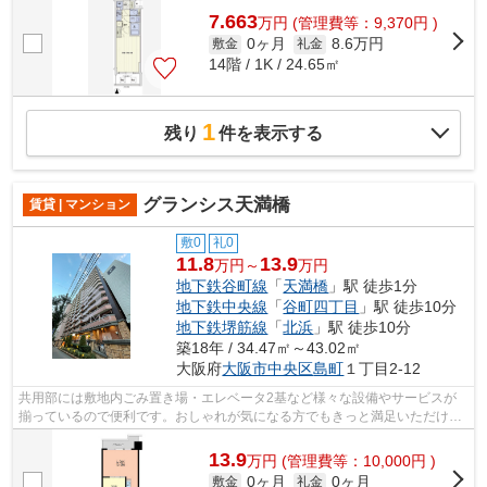
7.663
万
円
(管理費等：9,370円 )
0ヶ月
8.6万円
敷金
礼金
14階 / 1K / 24.65㎡
1
残り
件を表示する
グランシス天満橋
賃貸 | マンション
敷0
礼0
11.8
13.9
万円～
万円
地下鉄谷町線
「
天満橋
」駅 徒歩1分
地下鉄中央線
「
谷町四丁目
」駅 徒歩10分
地下鉄堺筋線
「
北浜
」駅 徒歩10分
築18年 / 34.47㎡～43.02㎡
大阪府
大阪市中央区
島町
１丁目2-12
共用部には敷地内ごみ置き場・エレベータ2基など様々な設備やサービスが
揃っているので便利です。おしゃれが気になる方でもきっと満足いただけ
る、デザイナーズ物件です。魅力的で眺望...
13.9
万
円
(管理費等：10,000円 )
0ヶ月
0ヶ月
敷金
礼金