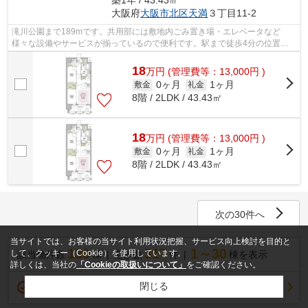
大阪府
大阪市北区
天満
３丁目11-2
滝川公園まで189mです。共用部には敷地内ごみ置き場・エレベータなど
様々な設備やサービスが揃っているので便利です。駅まで徒歩4分の位置に
立地する、アクセス良好な物件です。築浅で...
18
万
円
(管理費等：13,000円 )
0ヶ月
1ヶ月
敷金
礼金
8階 / 2LDK / 43.43㎡
18
万
円
(管理費等：13,000円 )
0ヶ月
1ヶ月
敷金
礼金
8階 / 2LDK / 43.43㎡
次の30件へ
当サイトでは、お客様の当サイト利用状況把握、サービス向上検討を目的と
130
317
1～30
して、クッキー（Cookie）を使用しています。
該当物件数
棟
空き数
件
棟を表示
詳しくは、当社の
「Cookieの取扱いについて」
をご確認ください。
閉じる
変更
絞り込み条件：
なし