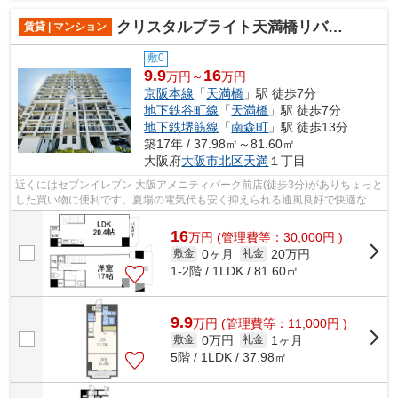
クリスタルブライト天満橋リバーサイド
賃貸 | マンション
敷0
9.9
16
万円～
万円
京阪本線
「
天満橋
」駅 徒歩7分
地下鉄谷町線
「
天満橋
」駅 徒歩7分
地下鉄堺筋線
「
南森町
」駅 徒歩13分
築17年 / 37.98㎡～81.60㎡
大阪府
大阪市北区
天満
１丁目
近くにはセブンイレブン 大阪アメニティパーク前店(徒歩3分)がありちょっと
した買い物に便利です。夏場の電気代も安く抑えられる通風良好で快適なマ
ンションです。お客様からのお問い...
16
万
円
(管理費等：30,000円 )
0ヶ月
20万円
敷金
礼金
1-2階 / 1LDK / 81.60㎡
9.9
万
円
(管理費等：11,000円 )
0万円
1ヶ月
敷金
礼金
5階 / 1LDK / 37.98㎡