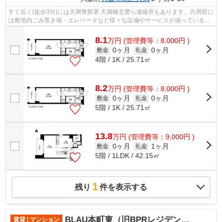
すぐ近く(徒歩3分)には天満警察署 天満橋北警ら連絡所もあります。共用部に
は敷地内ごみ置き場・エレベータなど様々な設備やサービスが揃っているの
で便利です。こだわり派も満足でき...
8.1
万
円
(管理費等：8,000円 )
0ヶ月
0ヶ月
敷金
礼金
4階 / 1K / 25.71㎡
8.2
万
円
(管理費等：8,000円 )
0ヶ月
0ヶ月
敷金
礼金
5階 / 1K / 25.71㎡
13.8
万
円
(管理費等：9,000円 )
0ヶ月
1ヶ月
敷金
礼金
5階 / 1LDK / 42.15㎡
1
残り
件を表示する
BLAU本町東（旧BPRレジデンス本町東）
賃貸 | マンション