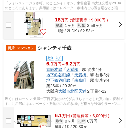
「フォレステージュ谷町」のここがイチオシ。東警察署 南大江交番が291m
のところにあります。共用部にはエレベータ・敷地内ごみ置き場などが揃っ
ており、とても充実しています。こちら...
18
万
円
(管理費等：9,000円 )
1ヶ月
2.58ヶ月
敷金
礼金
11階 / 2LDK / 62.53㎡
シャンティ千歳
賃貸 | マンション
敷0
礼0
6.1
6.2
万円～
万円
京阪本線
「
天満橋
」駅 徒歩4分
地下鉄谷町線
「
天満橋
」駅 徒歩5分
地下鉄谷町線
「
南森町
」駅 徒歩9分
築23年 / 20.30㎡
大阪府
大阪市北区
天満
２丁目4-22
近くにはローソン 天満一丁目店(徒歩4分)がありちょっとした買い物に便利で
す。共用部にはエレベータ・敷地内ごみ置き場など様々な設備やサービスが
揃っているので便利です。通風良好...
6.1
万
円
(管理費等：6,000円 )
0ヶ月
0万円
敷金
礼金
5階 / 1K / 20.30㎡