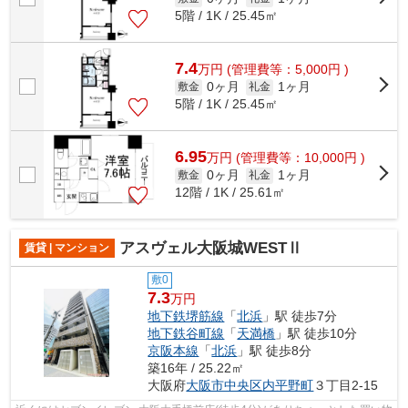
5階 / 1K / 25.45㎡
7.4
万
円
(管理費等：5,000円 )
0ヶ月
1ヶ月
敷金
礼金
5階 / 1K / 25.45㎡
6.95
万
円
(管理費等：10,000円 )
0ヶ月
1ヶ月
敷金
礼金
12階 / 1K / 25.61㎡
アスヴェル大阪城WESTⅡ
賃貸 | マンション
敷0
7.3
万円
地下鉄堺筋線
「
北浜
」駅 徒歩7分
地下鉄谷町線
「
天満橋
」駅 徒歩10分
京阪本線
「
北浜
」駅 徒歩8分
築16年 / 25.22㎡
大阪府
大阪市中央区
内平野町
３丁目2-15