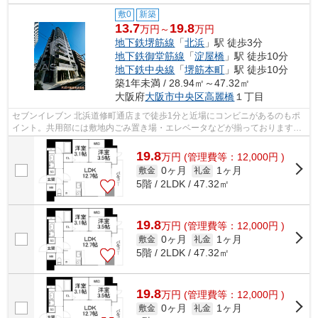
敷0
新築
13.7
19.8
万円～
万円
地下鉄堺筋線
「
北浜
」駅 徒歩3分
地下鉄御堂筋線
「
淀屋橋
」駅 徒歩10分
地下鉄中央線
「
堺筋本町
」駅 徒歩10分
築1年未満 / 28.94㎡～47.32㎡
大阪府
大阪市中央区
高麗橋
１丁目
セブンイレブン 北浜道修町通店まで徒歩1分と近場にコンビニがあるのもポ
イント。共用部には敷地内ごみ置き場・エレベータなどが揃っております。
令和8年築の物件です。初期費用をカー...
19.8
万
円
(管理費等：12,000円 )
0ヶ月
1ヶ月
敷金
礼金
5階 / 2LDK / 47.32㎡
19.8
万
円
(管理費等：12,000円 )
0ヶ月
1ヶ月
敷金
礼金
5階 / 2LDK / 47.32㎡
19.8
万
円
(管理費等：12,000円 )
0ヶ月
1ヶ月
敷金
礼金