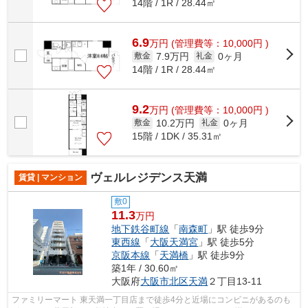
14階 / 1R / 28.44㎡
6.9
万
円
(管理費等：10,000円 )
7.9万円
0ヶ月
敷金
礼金
14階 / 1R / 28.44㎡
9.2
万
円
(管理費等：10,000円 )
10.2万円
0ヶ月
敷金
礼金
15階 / 1DK / 35.31㎡
ヴェルレジデンス天満
賃貸 | マンション
敷0
11.3
万円
地下鉄谷町線
「
南森町
」駅 徒歩9分
東西線
「
大阪天満宮
」駅 徒歩5分
京阪本線
「
天満橋
」駅 徒歩9分
築1年 / 30.60㎡
大阪府
大阪市北区
天満
２丁目13-11
ファミリーマート 東天満一丁目店まで徒歩4分と近場にコンビニがあるのも