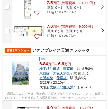
7.5
万
円
(管理費等：10,000円 )
0ヶ月
0ヶ月
敷金
礼金
11階 / 1K / 24.73㎡
7.6
万
円
(管理費等：9,000円 )
0ヶ月
0ヶ月
敷金
礼金
12階 / 1K / 24.76㎡
アクアプレイス天満クラシック
賃貸 | マンション
敷0
6.84
6.9
万円～
万円
地下鉄谷町線
「
南森町
」駅 徒歩8分
東西線
「
大阪天満宮
」駅 徒歩5分
京阪本線
「
天満橋
」駅 徒歩9分
築21年 / 23.10㎡
大阪府
大阪市北区
天満
３丁目5-13
共用部にはエレベータ・敷地内ごみ置き場などが揃っており、とても充実し
ています。こだわり派の方も満足度の高いデザイナーズマンションです。お
洒落で素敵な外観タイル張りのマンシ...
6.9
万
円
(管理費等：9,600円 )