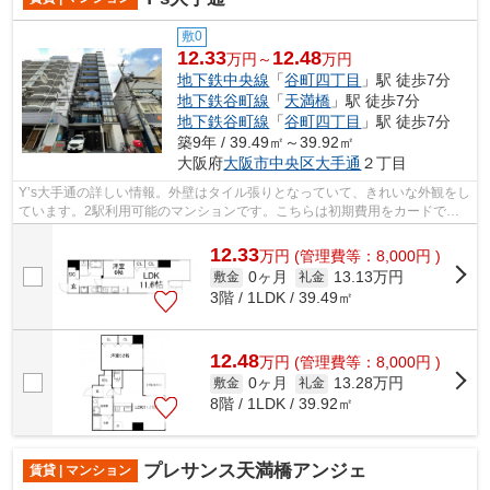
敷0
12.33
12.48
万円～
万円
地下鉄中央線
「
谷町四丁目
」駅 徒歩7分
地下鉄谷町線
「
天満橋
」駅 徒歩7分
地下鉄谷町線
「
谷町四丁目
」駅 徒歩7分
築9年 / 39.49㎡～39.92㎡
大阪府
大阪市中央区
大手通
２丁目
Y’s大手通の詳しい情報。外壁はタイル張りとなっていて、きれいな外観をし
ています。2駅利用可能のマンションです。こちらは初期費用をカードでお
支払いいただける物件です。当社スタ...
12.33
万
円
(管理費等：8,000円 )
0ヶ月
13.13万円
敷金
礼金
3階 / 1LDK / 39.49㎡
12.48
万
円
(管理費等：8,000円 )
0ヶ月
13.28万円
敷金
礼金
8階 / 1LDK / 39.92㎡
プレサンス天満橋アンジェ
賃貸 | マンション