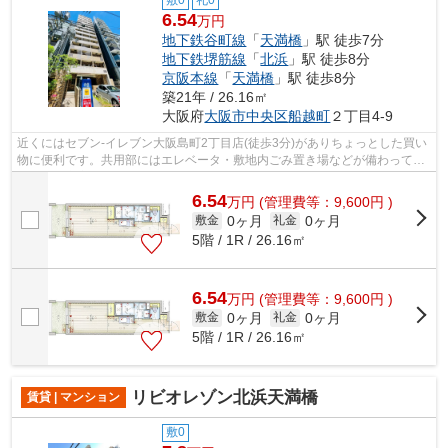
敷0
礼0
6.54
万円
地下鉄谷町線
「
天満橋
」駅 徒歩7分
地下鉄堺筋線
「
北浜
」駅 徒歩8分
京阪本線
「
天満橋
」駅 徒歩8分
築21年 / 26.16㎡
大阪府
大阪市中央区
船越町
２丁目4-9
近くにはセブン-イレブン大阪島町2丁目店(徒歩3分)がありちょっとした買い
物に便利です。共用部にはエレベータ・敷地内ごみ置き場などが備わってお
りとても充実しています。地上15階建...
6.54
万
円
(管理費等：9,600円 )
0ヶ月
0ヶ月
敷金
礼金
5階 / 1R / 26.16㎡
6.54
万
円
(管理費等：9,600円 )
0ヶ月
0ヶ月
敷金
礼金
5階 / 1R / 26.16㎡
リビオレゾン北浜天満橋
賃貸 | マンション
敷0