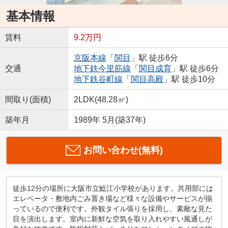
基本情報
賃料
9.2万円
京阪本線
「
関目
」駅 徒歩6分
交通
地下鉄今里筋線
「
関目成育
」駅 徒歩6分
地下鉄谷町線
「
関目高殿
」駅 徒歩10分
間取り(面積)
2LDK(48.28㎡)
築年月
1989年 5月(築37年)
お問い合わせ(無料)
徒歩12分の場所に大阪市立鯰江小学校があります。共用部には
エレベータ・敷地内ごみ置き場など様々な設備やサービスが揃
っているので便利です。外観タイル張りを採用し、素敵な見た
目を演出します。室内に新鮮な空気を取り入れやすい風通しが