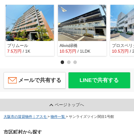
プリムール
Alivis緑橋
プロスペリ
7.5
万
円
/ 1K
10.5
万
円
/ 1LDK
10.5
万
円
/
メールで共有する
LINEで共有する
ページトップへ
大阪市の賃貸物件｜アスモ
>
物件一覧
>
サンライズツイン関目1号館
市区町村から探す