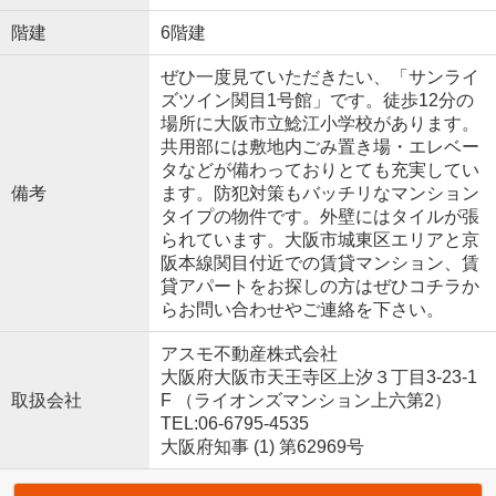
階建
6階建
ぜひ一度見ていただきたい、「サンライ
ズツイン関目1号館」です。徒歩12分の
場所に大阪市立鯰江小学校があります。
共用部には敷地内ごみ置き場・エレベー
タなどが備わっておりとても充実してい
備考
ます。防犯対策もバッチリなマンション
タイプの物件です。外壁にはタイルが張
られています。大阪市城東区エリアと京
阪本線関目付近での賃貸マンション、賃
貸アパートをお探しの方はぜひコチラか
らお問い合わせやご連絡を下さい。
アスモ不動産株式会社
大阪府大阪市天王寺区上汐３丁目3-23-1
取扱会社
F （ライオンズマンション上六第2）
TEL:06-6795-4535
大阪府知事 (1) 第62969号