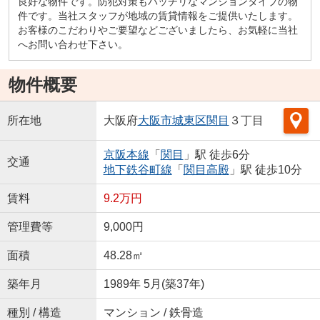
良好な物件です。防犯対策もバッチリなマンションタイプの物
件です。当社スタッフが地域の賃貸情報をご提供いたします。
お客様のこだわりやご要望などございましたら、お気軽に当社
へお問い合わせ下さい。
物件概要
所在地
大阪府
大阪市城東区
関目
３丁目
京阪本線
「
関目
」駅 徒歩6分
交通
地下鉄谷町線
「
関目高殿
」駅 徒歩10分
賃料
9.2万円
管理費等
9,000円
面積
48.28㎡
築年月
1989年 5月(築37年)
種別 / 構造
マンション / 鉄骨造