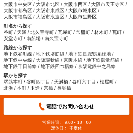
大阪市中央区
/
大阪市北区
/
大阪市西区
/
大阪市天王寺区
/
大阪市都島区
/
大阪市東成区
/
大阪市城東区
/
大阪市福島区
/
大阪市浪速区
/
大阪市生野区
町名から探す
谷町
/
天満
/
北久宝寺町
/
瓦屋町
/
常盤町
/
材木町
/
瓦町
/
安堂寺町
/
南船場
/
南久宝寺町
路線から探す
地下鉄谷町線
/
地下鉄堺筋線
/
地下鉄長堀鶴見緑地
/
地下鉄中央線
/
大阪環状線
/
京阪本線
/
地下鉄御堂筋線
/
地下鉄千日前線
/
地下鉄四つ橋線
/
京阪電鉄中之島線
駅から探す
堺筋本町
/
谷町四丁目
/
天満橋
/
谷町六丁目
/
松屋町
/
北浜
/
本町
/
玉造
/
京橋
/
長堀橋
電話でお問い合わせ
営業時間：
9:00～18：00
定休日：
不定休