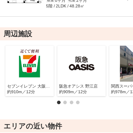
0ヶ月
2ヶ月
敷金
礼金
5階
48.28㎡
2LDK
周辺施設
セブンイレブン 大阪成育１丁目店
阪急オアシス 野江店
関西スーパ
約910m／12分
約909m／12分
約978m／1
エリアの近い物件