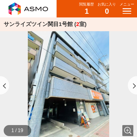
閲覧履歴
お気に入り
メニュー
1
0
サンライズツイン関目1号館 (
2
室)
1 / 19