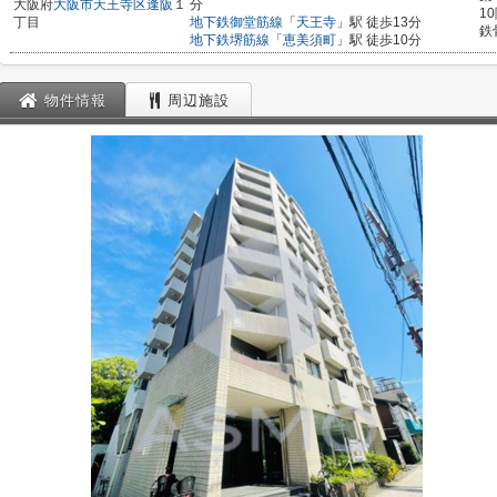
大阪府
大阪市天王寺区
逢阪
１
分
1
丁目
地下鉄御堂筋線
「
天王寺
」駅 徒歩13分
鉄
地下鉄堺筋線
「
恵美須町
」駅 徒歩10分
物件情報
周辺施設