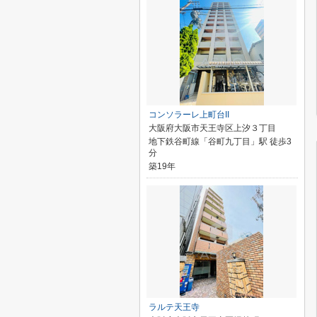
コンソラーレ上町台II
大阪府大阪市天王寺区上汐３丁目
地下鉄谷町線「谷町九丁目」駅 徒歩3
分
築19年
ラルテ天王寺