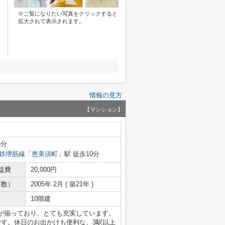
※ご覧になりたい写真をクリックすると
拡大されて表示されます。
情報の見方
【マンション】
8分
鉄堺筋線
「
恵美須町
」駅 徒歩10分
益費
20,000円
年数）
2005年 2月 ( 築21年 )
10階建
が揃っており、とても充実しています。
です。休日のお出かけも便利な、3駅以上