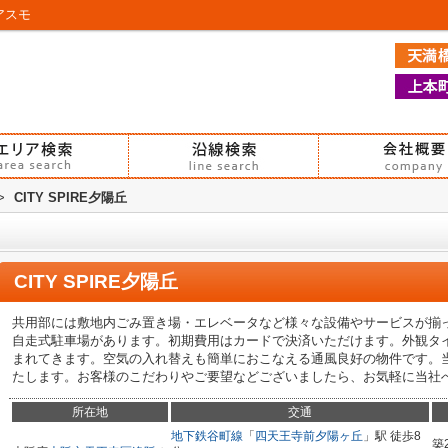
アスモ
>
CITY SPIRE夕陽丘
CITY SPIRE夕陽丘
共用部には敷地内ごみ置き場・エレベータなど様々な設備やサービスが揃
自走式駐車場があります。初期費用はカードで決済いただけます。外観タ
まれてきます。空気の入れ替えも簡単におこなえる通風良好の物件です。
たします。お客様のこだわりやご要望などございましたら、お気軽に当社
所在地
交通
地下鉄谷町線
「
四天王寺前夕陽ヶ丘
」駅 徒歩8
築