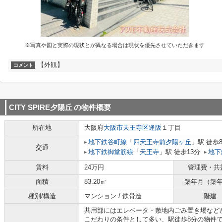
※写真や図と実際の現状とが異なる場合は現状を優先させていただきます
【外観】
コメント
CITY SPIRE夕陽丘
の物件概要
所在地
大阪府
大阪市天王寺区
逢阪
１丁目
地下鉄谷町線
「
四天王寺前夕陽ヶ丘
」駅 徒歩
交通
地下鉄御堂筋線
「
天王寺
」駅 徒歩13分
地下
賃料
24万円
管理費・共
面積
83.20㎡
築年月（築
種別/構造
マンション / 鉄骨造
階建
共用部にはエレベータ・敷地内ごみ置き場など
こだわりの条件として多い、駅徒歩8分の物件