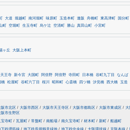
町
大道
堀越町
南河堀町
味原町
玉造本町
逢阪
舟橋町
東高津町
国分町
山町
空堀町
生玉寺町
烏ケ辻
空清町
勝山
真田山町
小宮町
陽ヶ丘
大阪上本町
天王寺
新今宮
大国町
阿倍野
阿倍野
寺田町
日本橋
谷町九丁目
なんば
堀橋
松屋町
谷町六丁目
桜川
昭和町
心斎橋
四ツ橋
汐見橋
西大橋
玉造
大阪市北区
/
大阪市西区
/
大阪市天王寺区
/
大阪市都島区
/
大阪市東成区
/
大
大阪市生野区
久宝寺町
/
瓦屋町
/
常盤町
/
南船場
/
南久宝寺町
/
材木町
/
新町
/
船越町
地下鉄堺筋線
/
地下鉄長堀鶴見緑地
/
地下鉄中央線
/
大阪環状線
/
京阪本線
/