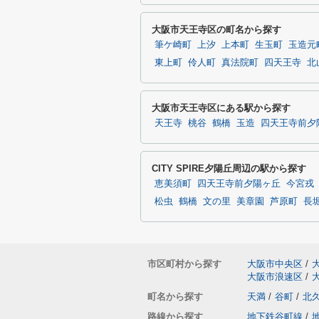
大阪市天王寺区の町名から探す
筆ケ崎町
上汐
上本町
生玉町
玉造元
東上町
伶人町
真法院町
四天王寺
北
大阪市天王寺区にある駅から探す
天王寺
桃谷
鶴橋
玉造
四天王寺前夕
CITY SPIRE夕陽丘周辺の駅から探す
恵美須町
四天王寺前夕陽ヶ丘
今宮戎
松虫
鶴橋
文の里
美章園
芦原町
長
市区町村から探す
大阪市中央区
/
大阪市浪速区
/
町名から探す
天満
/
谷町
/
北
路線から探す
地下鉄谷町線
/