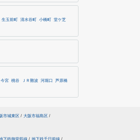
生玉前町
清水谷町
小橋町
堂ケ芝
今宮
桃谷
ＪＲ難波
河堀口
芦原橋
阪市城東区
/
大阪市福島区
/
地下鉄御堂筋線
/
地下鉄千日前線
/