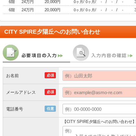
6階
24万円
20,000円
/
/
/
/
0ヶ月
0ヶ月
-
-
-
6階
24万円
20,000円
/
/
/
/
0ヶ月
0ヶ月
-
-
-
CITY SPIRE夕陽丘
へのお問い合わせ
お名前
必須
メールアドレス
必須
電話番号
任意
【CITY SPIRE夕陽丘へのお問い合わせ