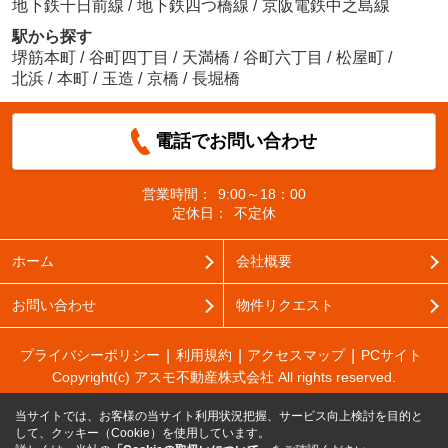
地下鉄千日前線
/
地下鉄四つ橋線
/
京阪電鉄中之島線
駅から探す
堺筋本町
/
谷町四丁目
/
天満橋
/
谷町六丁目
/
松屋町
/
北浜
/
本町
/
玉造
/
京橋
/
長堀橋
電話でお問い合わせ
営業時間：
9:00～18：00
定休日：
不定休
ホーム
会社概要
お問い合わせ
物件リクエスト
プライバシーポリシー
利用規約
アクセスマップ
PCサイト
Copyright(c) アスモ不動産株式会社 All rights reserved.
当サイトでは、お客様の当サイト利用状況把握、サービス向上検討を目的と
して、クッキー（Cookie）を使用しています。