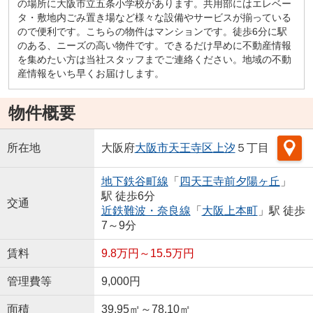
の場所に大阪市立五条小学校があります。共用部にはエレベー
タ・敷地内ごみ置き場など様々な設備やサービスが揃っている
ので便利です。こちらの物件はマンションです。徒歩6分に駅
のある、ニーズの高い物件です。できるだけ早めに不動産情報
を集めたい方は当社スタッフまでご連絡ください。地域の不動
産情報をいち早くお届けします。
物件概要
所在地
大阪府
大阪市天王寺区
上汐
５丁目
地下鉄谷町線
「
四天王寺前夕陽ヶ丘
」
駅 徒歩6分
交通
近鉄難波・奈良線
「
大阪上本町
」駅 徒歩
7～9分
賃料
9.8万円～15.5万円
管理費等
9,000円
面積
39.95㎡～78.10㎡