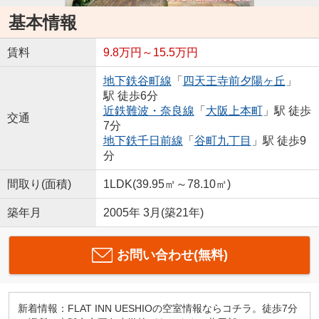
基本情報
賃料
9.8万円～15.5万円
地下鉄谷町線
「
四天王寺前夕陽ヶ丘
」
駅 徒歩6分
近鉄難波・奈良線
「
大阪上本町
」駅 徒歩
交通
7分
地下鉄千日前線
「
谷町九丁目
」駅 徒歩9
分
間取り(面積)
1LDK(39.95㎡～78.10㎡)
築年月
2005年 3月(築21年)
お問い合わせ(無料)
新着情報：FLAT INN UESHIOの空室情報ならコチラ。徒歩7分