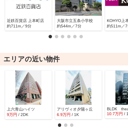
近鉄百貨店 上本町店
大阪市立五条小学校
KOHYO上
約711m／9分
約544m／7分
約511m／
エリアの近い物件
BLDK thea
上六青山ハイツ
アリヴィオ夕陽ヶ丘
10.7
万
円
/
9
万
円
/ 2DK
6.9
万
円
/ 1K