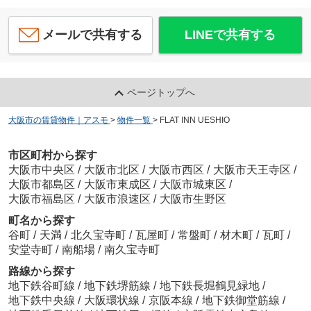
メールで共有する
LINEで共有する
ページトップへ
大阪市の賃貸物件｜アスモ
>
物件一覧
>
FLAT INN UESHIO
市区町村から探す
大阪市中央区
/
大阪市北区
/
大阪市西区
/
大阪市天王寺区
/
大阪市都島区
/
大阪市東成区
/
大阪市城東区
/
大阪市福島区
/
大阪市浪速区
/
大阪市生野区
町名から探す
谷町
/
天満
/
北久宝寺町
/
瓦屋町
/
常盤町
/
材木町
/
瓦町
/
安堂寺町
/
南船場
/
南久宝寺町
路線から探す
地下鉄谷町線
/
地下鉄堺筋線
/
地下鉄長堀鶴見緑地
/
地下鉄中央線
/
大阪環状線
/
京阪本線
/
地下鉄御堂筋線
/