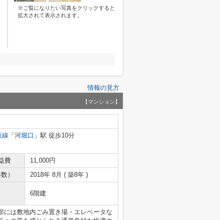
※ご覧になりたい写真をクリックすると
拡大されて表示されます。
情報の見方
【マンション】
阪線
「
河堀口
」駅 徒歩10分
益費
11,000円
年数）
2018年 8月 ( 築8年 )
6階建
共用部には敷地内ごみ置き場・エレベータな