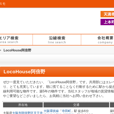
アスモ
>
LocoHouse阿倍野
LocoHouse阿倍野
ぜひ一度見ていただきたい、「LocoHouse阿倍野」です。共用部にはエ
り、とても充実しています。朝に慌てることなく行動するために駅から徒歩
線利用可能な物件です。築5年の物件です。当社スタッフが地域の賃貸情
やご要望などございましたら、お気軽に当社へお問い合わせ下さい。
所在地
交通
大阪環状線
「
寺田町
」駅 徒歩6分
築
大阪府
大阪市阿倍野区
天王寺