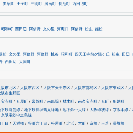
北
美章園
王子町
三明町
播磨町
長池町
西田辺町
昭和町
西田辺
阿倍野
文の里
河堀口
阿倍野
松虫
姫松
場前
文の里
阿倍野
阿倍野
桃谷
昭和町
四天王寺前夕陽ヶ丘
松虫
田辺
野
西田辺
大国町
大阪市北区
/
大阪市西区
/
大阪市天王寺区
/
大阪市都島区
/
大阪市東成区
/
大
大阪市生野区
久宝寺町
/
瓦屋町
/
常盤町
/
南船場
/
材木町
/
南久宝寺町
/
瓦町
/
船越町
地下鉄堺筋線
/
地下鉄長堀鶴見緑地
/
地下鉄中央線
/
大阪環状線
/
京阪本線
/
京阪電鉄中之島線
四丁目
/
天満橋
/
谷町六丁目
/
松屋町
/
北浜
/
本町
/
京橋
/
玉造
/
長堀橋