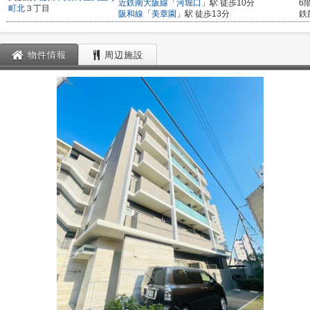
近鉄南大阪線
「
河堀口
」駅 徒歩10分
6
町北
３丁目
阪和線
「
美章園
」駅 徒歩13分
鉄
物件情報
周辺施設