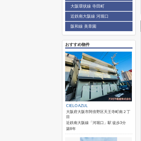
大阪環状線 寺田町
近鉄南大阪線 河堀口
阪和線 美章園
おすすめ物件
CIELO AZUL
大阪府大阪市阿倍野区天王寺町南２丁
目
近鉄南大阪線「河堀口」駅 徒歩3分
築8年