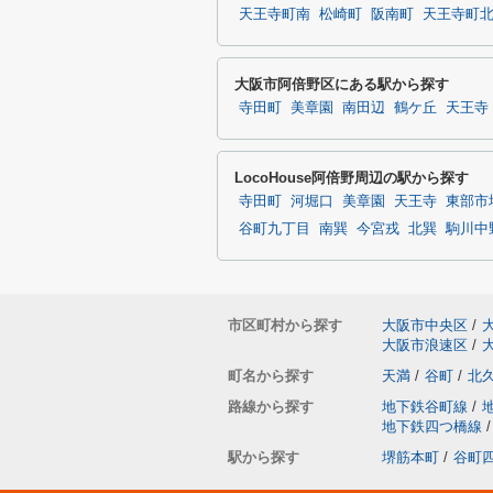
天王寺町南
松崎町
阪南町
天王寺町
大阪市阿倍野区にある駅から探す
寺田町
美章園
南田辺
鶴ケ丘
天王寺
LocoHouse阿倍野周辺の駅から探す
寺田町
河堀口
美章園
天王寺
東部市
谷町九丁目
南巽
今宮戎
北巽
駒川中
市区町村から探す
大阪市中央区
/
大阪市浪速区
/
町名から探す
天満
/
谷町
/
北
路線から探す
地下鉄谷町線
/
地下鉄四つ橋線
/
駅から探す
堺筋本町
/
谷町