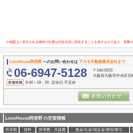
※地図上に表示される物件の位置は付近住所に所在することを表すものであり、実際
LocoHouse阿倍野
へのお問い合わせは
アスモ不動産株式会社まで
06-6947-5128
〒540-0033
大阪府大阪市中央区石町
9:00～18：00 定休日:不定休
LocoHouse阿倍野
の空室情報
所在階
賃料
管理費・共益費
敷金/礼金/保証金/償却/敷引