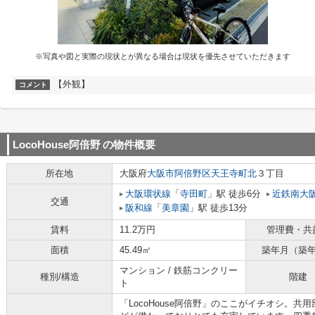
※写真や図と実際の現状とが異なる場合は現状を優先させていただきます
【外観】
コメント
LocoHouse阿倍野
の物件概要
所在地
大阪府
大阪市阿倍野区
天王寺町北
３丁目
大阪環状線
「
寺田町
」駅 徒歩6分
近鉄南大
交通
阪和線
「
美章園
」駅 徒歩13分
賃料
11.2万円
管理費・共
面積
45.49㎡
築年月（築
マンション / 鉄筋コンクリー
種別/構造
階建
ト
「LocoHouse阿倍野」のここがイチオシ。