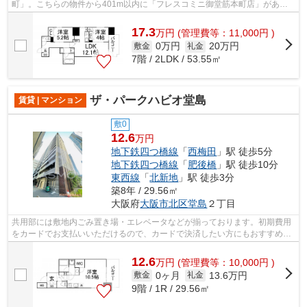
町」。こちらの物件から401m以内に「フレスコミニ御堂筋本町店」があり
ます。共用部にはエレベータ・敷地内ごみ置き...
17.3
万
円
(管理費等：11,000円 )
0万円
20万円
敷金
礼金
7階 / 2LDK / 53.55㎡
ザ・パークハビオ堂島
賃貸 | マンション
敷0
12.6
万円
地下鉄四つ橋線
「
西梅田
」駅 徒歩5分
地下鉄四つ橋線
「
肥後橋
」駅 徒歩10分
東西線
「
北新地
」駅 徒歩3分
築8年 / 29.56㎡
大阪府
大阪市北区
堂島
２丁目
共用部には敷地内ごみ置き場・エレベータなどが揃っております。初期費用
をカードでお支払いいただけるので、カードで決済したい方にもおすすめで
す。風通しが良く真夏の暑い日も快適...
12.6
万
円
(管理費等：10,000円 )
0ヶ月
13.6万円
敷金
礼金
9階 / 1R / 29.56㎡