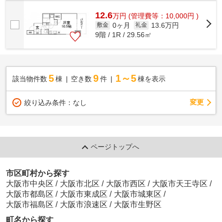
12.6
万
円
(管理費等：10,000円 )
0ヶ月
13.6万円
敷金
礼金
9階 / 1R / 29.56㎡
5
9
1～5
該当物件数
棟
空き数
件
棟を表示
変更
絞り込み条件：
なし
ページトップへ
市区町村から探す
大阪市中央区
/
大阪市北区
/
大阪市西区
/
大阪市天王寺区
/
大阪市都島区
/
大阪市東成区
/
大阪市城東区
/
大阪市福島区
/
大阪市浪速区
/
大阪市生野区
町名から探す