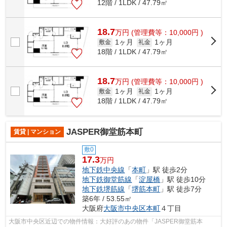
12階 / 1LDK / 47.79㎡
18.7
万
円
(管理費等：10,000円 )
1ヶ月
1ヶ月
敷金
礼金
18階 / 1LDK / 47.79㎡
18.7
万
円
(管理費等：10,000円 )
1ヶ月
1ヶ月
敷金
礼金
18階 / 1LDK / 47.79㎡
JASPER御堂筋本町
賃貸 | マンション
敷0
17.3
万円
地下鉄中央線
「
本町
」駅 徒歩2分
地下鉄御堂筋線
「
淀屋橋
」駅 徒歩10分
地下鉄堺筋線
「
堺筋本町
」駅 徒歩7分
築6年 / 53.55㎡
大阪府
大阪市中央区
本町
４丁目
大阪市中央区近辺での物件情報：大好評のあの物件「JASPER御堂筋本