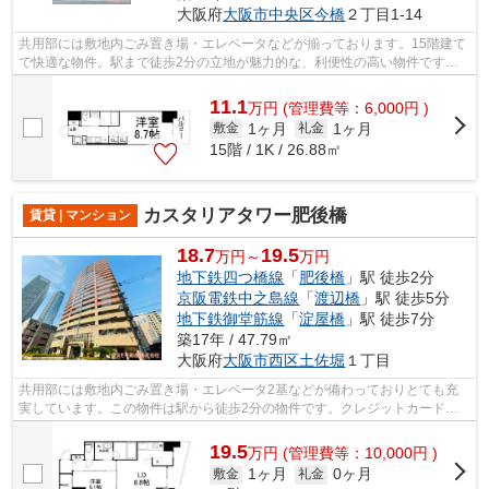
大阪府
大阪市中央区
今橋
２丁目1-14
共用部には敷地内ごみ置き場・エレベータなどが揃っております。15階建て
で快適な物件。駅まで徒歩2分の立地が魅力的な、利便性の高い物件です。
常に新鮮な空気を取り入れられる通風良...
11.1
万
円
(管理費等：6,000円 )
1ヶ月
1ヶ月
敷金
礼金
15階 / 1K / 26.88㎡
カスタリアタワー肥後橋
賃貸 | マンション
18.7
19.5
万円～
万円
地下鉄四つ橋線
「
肥後橋
」駅 徒歩2分
京阪電鉄中之島線
「
渡辺橋
」駅 徒歩5分
地下鉄御堂筋線
「
淀屋橋
」駅 徒歩7分
築17年 / 47.79㎡
大阪府
大阪市西区
土佐堀
１丁目
共用部には敷地内ごみ置き場・エレベータ2基などが備わっておりとても充
実しています。この物件は駅から徒歩2分の物件です。クレジットカードで
初期費用がお支払いいただけるので、決...
19.5
万
円
(管理費等：10,000円 )
1ヶ月
0ヶ月
敷金
礼金