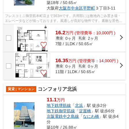
築18年 / 50.65㎡
大阪府
大阪市中央区
平野町
３丁目3-11
フレスコミニ御堂筋本町店まで363mです。共用部には敷地内ごみ置き場・
エレベータなどが揃っております。風通しが良好な物件です。素敵な景色が
堪能できる、地上15階建ての物件。場所...
16.2
万
円
(管理費等：10,000円 )
0ヶ月
2ヶ月
敷金
礼金
7階 / 1LDK / 50.65㎡
16.35
万
円
(管理費等：14,000円 )
0ヶ月
0ヶ月
敷金
礼金
11階 / 1LDK / 50.65㎡
コンフォリア北浜
賃貸 | マンション
11.1
万円
地下鉄堺筋線
「
北浜
」駅 徒歩2分
地下鉄御堂筋線
「
淀屋橋
」駅 徒歩6分
京阪電鉄中之島線
「
なにわ橋
」駅 徒歩4
分
築10年 / 26.88㎡