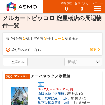
閲覧履歴
お気に入り
メニュー
0
0
メルカートピッコロ 淀屋橋店の周辺物
件一覧
5
9
1～5
該当物件数
棟
空き数
件
棟を表示
変更
絞り込み条件：
なし
空室のみ
アーバネックス淀屋橋
賃貸 | マンション
敷0
16.2
16.35
万円～
万円
京阪本線
「
淀屋橋
」駅 徒歩4分
地下鉄堺筋線
「
北浜
」駅 徒歩7分
地下鉄御堂筋線
「
本町
」駅 徒歩8分