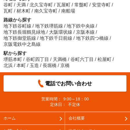
谷町
/
天満
/
北久宝寺町
/
瓦屋町
/
常盤町
/
安堂寺町
/
瓦町
/
材木町
/
南久宝寺町
/
南船場
路線から探す
地下鉄谷町線
/
地下鉄堺筋線
/
地下鉄中央線
/
地下鉄長堀鶴見緑地
/
大阪環状線
/
京阪本線
/
地下鉄御堂筋線
/
地下鉄千日前線
/
地下鉄四つ橋線
/
京阪電鉄中之島線
駅から探す
堺筋本町
/
谷町四丁目
/
天満橋
/
谷町六丁目
/
松屋町
/
北浜
/
本町
/
玉造
/
長堀橋
/
京橋
電話でお問い合わせ
営業時間：
9:00～18：00
定休日：
不定休
ホーム
会社概要