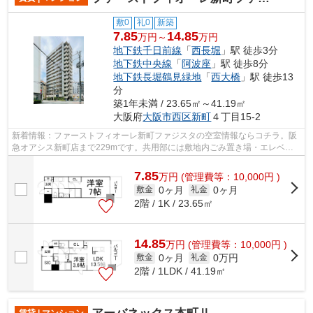
敷0
礼0
新築
7.85
14.85
万円～
万円
地下鉄千日前線
「
西長堀
」駅 徒歩3分
地下鉄中央線
「
阿波座
」駅 徒歩8分
地下鉄長堀鶴見緑地
「
西大橋
」駅 徒歩13
分
築1年未満 / 23.65㎡～41.19㎡
大阪府
大阪市西区
新町
４丁目15-2
新着情報：ファーストフィオーレ新町ファジスタの空室情報ならコチラ。阪
急オアシス新町店まで229mです。共用部には敷地内ごみ置き場・エレベー
タなど様々な設備やサービスが揃ってい...
7.85
万
円
(管理費等：10,000円 )
0ヶ月
0ヶ月
敷金
礼金
2階 / 1K / 23.65㎡
14.85
万
円
(管理費等：10,000円 )
0ヶ月
0万円
敷金
礼金
2階 / 1LDK / 41.19㎡
賃貸 | マンション