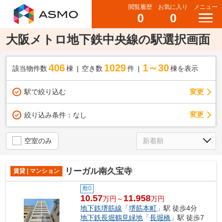
閲覧履歴
お気に入り
メニュー
0
0
大阪メトロ地下鉄中央線の駅選択画面
406
1029
1～30
該当物件数
棟
空き数
件
棟を表示
駅で絞り込む
変更
変更
絞り込み条件：
なし
空室のみ
リーガル南久宝寺
賃貸 | マンション
敷0
10.57
11.958
万円～
万円
地下鉄堺筋線
「
堺筋本町
」駅 徒歩4分
地下鉄長堀鶴見緑地
「
長堀橋
」駅 徒歩7