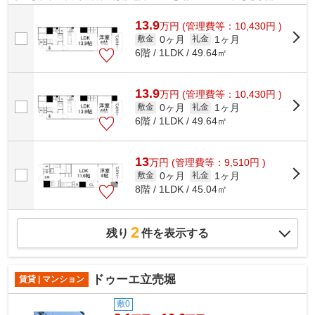
り、とても充実しています。駅まで平...
13.9
万
円
(管理費等：10,430円 )
0ヶ月
1ヶ月
敷金
礼金
6階 / 1LDK / 49.64㎡
13.9
万
円
(管理費等：10,430円 )
0ヶ月
1ヶ月
敷金
礼金
6階 / 1LDK / 49.64㎡
13
万
円
(管理費等：9,510円 )
0ヶ月
1ヶ月
敷金
礼金
8階 / 1LDK / 45.04㎡
2
残り
件を表示する
ドゥーエ立売堀
賃貸 | マンション
敷0