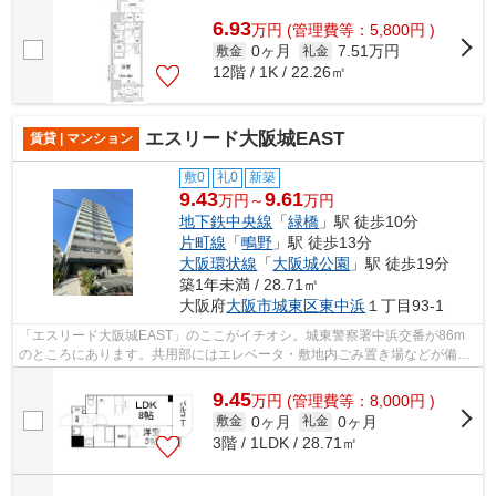
6.93
万
円
(管理費等：5,800円 )
0ヶ月
7.51万円
敷金
礼金
12階 / 1K / 22.26㎡
エスリード大阪城EAST
賃貸 | マンション
敷0
礼0
新築
9.43
9.61
万円～
万円
地下鉄中央線
「
緑橋
」駅 徒歩10分
片町線
「
鴫野
」駅 徒歩13分
大阪環状線
「
大阪城公園
」駅 徒歩19分
築1年未満 / 28.71㎡
大阪府
大阪市城東区
東中浜
１丁目93-1
「エスリード大阪城EAST」のここがイチオシ。城東警察署中浜交番が86m
のところにあります。共用部にはエレベータ・敷地内ごみ置き場などが備わ
っておりとても充実しています。朝に慌て...
9.45
万
円
(管理費等：8,000円 )
0ヶ月
0ヶ月
敷金
礼金
3階 / 1LDK / 28.71㎡