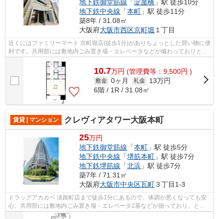
地下鉄御堂筋線
「
淀屋橋
」駅 徒歩10分
地下鉄中央線
「
本町
」駅 徒歩11分
築8年 / 31.08㎡
大阪府
大阪市西区
京町堀
１丁目
近くにはファミリーマート 京町堀店(徒歩1分)がありちょっとした買い物に便
利です。共用部には敷地内ごみ置き場・エレベータなどが備わっておりとて
も充実しています。こちらのマンシ...
10.7
万
円
(管理費等：9,500円 )
0ヶ月
13万円
敷金
礼金
6階 / 1R / 31.08㎡
クレヴィアタワー大阪本町
賃貸 | マンション
25
万円
地下鉄御堂筋線
「
本町
」駅 徒歩5分
地下鉄中央線
「
堺筋本町
」駅 徒歩7分
地下鉄堺筋線
「
北浜
」駅 徒歩7分
築7年 / 71.31㎡
大阪府
大阪市中央区
瓦町
３丁目1-3
ドラッグアカカベ 淡路町店まで徒歩1分にあるので、体調が悪くなっても安
心。共用部には敷地内ごみ置き場・エレベータ2基などが揃っており、とて
も充実しています。空気の入れ替えがで...