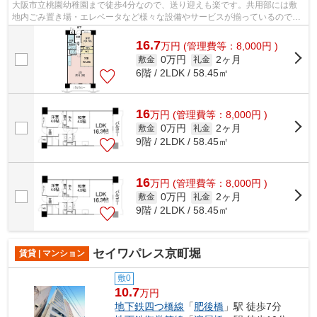
大阪市立桃園幼稚園まで徒歩4分なので、送り迎えも楽です。共用部には敷
地内ごみ置き場・エレベータなど様々な設備やサービスが揃っているので便
利です。13階建てで街並みにも馴染んだ...
16.7
万
円
(管理費等：8,000円 )
0万円
2ヶ月
敷金
礼金
6階 / 2LDK / 58.45㎡
16
万
円
(管理費等：8,000円 )
0万円
2ヶ月
敷金
礼金
9階 / 2LDK / 58.45㎡
16
万
円
(管理費等：8,000円 )
0万円
2ヶ月
敷金
礼金
9階 / 2LDK / 58.45㎡
セイワパレス京町堀
賃貸 | マンション
敷0
10.7
万円
地下鉄四つ橋線
「
肥後橋
」駅 徒歩7分