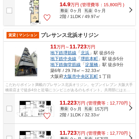
14.9
万
円
(管理費等：15,800円 )
0ヶ月
0ヶ月
敷金
礼金
2階 / 1LDK / 49.97㎡
プレサンス北浜オリジン
賃貸 | マンション
11
11.723
万円～
万円
地下鉄堺筋線
「
北浜
」駅 徒歩5分
地下鉄中央線
「
堺筋本町
」駅 徒歩5分
地下鉄御堂筋線
「
淀屋橋
」駅 徒歩9分
築6年 / 29.78㎡～32.33㎡
大阪府
大阪市中央区
瓦町
１丁目
こだわりポイント満載のプレサンス北浜オリジン。セブンイレブン 大阪大手
橋前店まで徒歩4分と近場にコンビニがあるのもポイント。共用部にはエレ
ベータ・敷地内ごみ置き場など様々な...
11.223
万
円
(管理費等：12,770円 )
0ヶ月
15万円
敷金
礼金
2階 / 1LDK / 32.33㎡
11.723
万
円
(管理費等：12,770円 )
0ヶ月
15万円
敷金
礼金