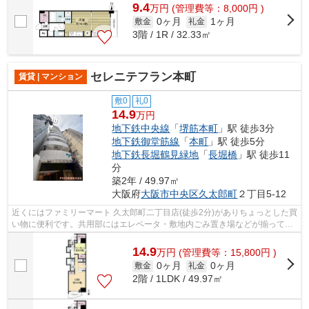
9.4
万
円
(管理費等：8,000円 )
0ヶ月
1ヶ月
敷金
礼金
3階 / 1R / 32.33㎡
セレニテフラン本町
賃貸 | マンション
敷0
礼0
14.9
万円
地下鉄中央線
「
堺筋本町
」駅 徒歩3分
地下鉄御堂筋線
「
本町
」駅 徒歩5分
地下鉄長堀鶴見緑地
「
長堀橋
」駅 徒歩11
分
築2年 / 49.97㎡
大阪府
大阪市中央区
久太郎町
２丁目5-12
近くにはファミリーマート 久太郎町二丁目店(徒歩2分)がありちょっとした買
い物に便利です。共用部にはエレベータ・敷地内ごみ置き場などが揃ってお
り、とても充実しています。こちら...
14.9
万
円
(管理費等：15,800円 )
0ヶ月
0ヶ月
敷金
礼金
2階 / 1LDK / 49.97㎡