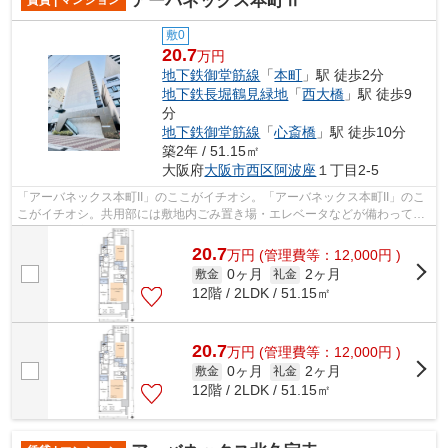
アーバネックス本町Ⅱ
敷0
20.7
万円
地下鉄御堂筋線
「
本町
」駅 徒歩2分
地下鉄長堀鶴見緑地
「
西大橋
」駅 徒歩9
分
地下鉄御堂筋線
「
心斎橋
」駅 徒歩10分
築2年 / 51.15㎡
大阪府
大阪市西区
阿波座
１丁目2-5
「アーバネックス本町II」のここがイチオシ。「アーバネックス本町II」のこ
こがイチオシ。共用部には敷地内ごみ置き場・エレベータなどが備わってお
りとても充実しています。造りとデ...
20.7
万
円
(管理費等：12,000円 )
0ヶ月
2ヶ月
敷金
礼金
12階 / 2LDK / 51.15㎡
20.7
万
円
(管理費等：12,000円 )
0ヶ月
2ヶ月
敷金
礼金
12階 / 2LDK / 51.15㎡