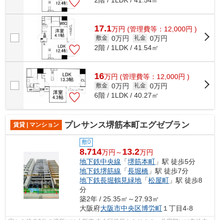
17.1
万
円
(管理費等：12,000円 )
0万円
0万円
敷金
礼金
2階 / 1LDK / 41.54㎡
16
万
円
(管理費等：12,000円 )
0万円
0万円
敷金
礼金
6階 / 1LDK / 40.27㎡
プレサンス堺筋本町エグゼブラン
賃貸 | マンション
敷0
8.714
13.2
万円～
万円
地下鉄中央線
「
堺筋本町
」駅 徒歩5分
地下鉄堺筋線
「
長堀橋
」駅 徒歩7分
地下鉄長堀鶴見緑地
「
松屋町
」駅 徒歩8
分
築2年 / 25.35㎡～27.93㎡
大阪府
大阪市中央区
博労町
１丁目4-8