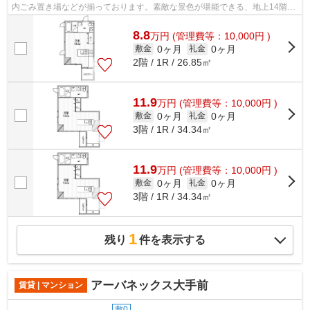
内ごみ置き場などが揃っております。素敵な景色が堪能できる、地上14階建
ての物件。ご利用可能な駅が2つあり、行...
8.8
万
円
(管理費等：10,000円 )
0ヶ月
0ヶ月
敷金
礼金
2階 / 1R / 26.85㎡
11.9
万
円
(管理費等：10,000円 )
0ヶ月
0ヶ月
敷金
礼金
3階 / 1R / 34.34㎡
11.9
万
円
(管理費等：10,000円 )
0ヶ月
0ヶ月
敷金
礼金
3階 / 1R / 34.34㎡
1
残り
件を表示する
アーバネックス大手前
賃貸 | マンション
敷0