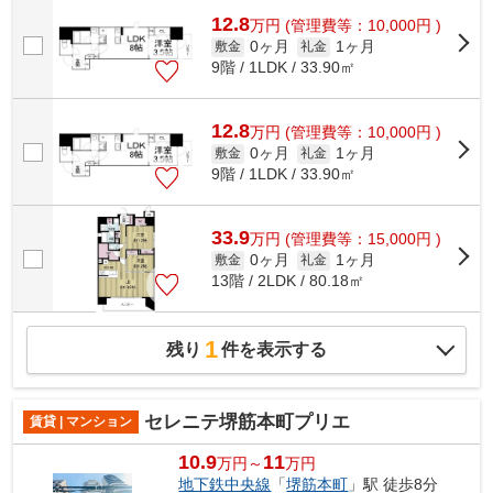
12.8
万
円
(管理費等：10,000円 )
0ヶ月
1ヶ月
敷金
礼金
9階 / 1LDK / 33.90㎡
12.8
万
円
(管理費等：10,000円 )
0ヶ月
1ヶ月
敷金
礼金
9階 / 1LDK / 33.90㎡
33.9
万
円
(管理費等：15,000円 )
0ヶ月
1ヶ月
敷金
礼金
13階 / 2LDK / 80.18㎡
1
残り
件を表示する
セレニテ堺筋本町プリエ
賃貸 | マンション
10.9
11
万円～
万円
地下鉄中央線
「
堺筋本町
」駅 徒歩8分