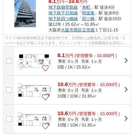
8.1
10.6
万円～
万円
地下鉄御堂筋線
「
本町
」駅 徒歩4分
地下鉄千日前線
「
阿波座
」駅 徒歩9分
地下鉄四つ橋線
「
四ツ橋
」駅 徒歩10分
築12年 / 25.62㎡～31.85㎡
大阪府
大阪市西区
立売堀
１丁目11-15
ライフ Miniel西本町店まで徒歩6分です。共用部には敷地内ごみ置き場・エ
レベータなどが揃っております。クレジットカードで初期費用がお支払いい
ただけるので、決済の手間が軽減でき...
8.1
万
円
(管理費等：10,000円 )
0ヶ月
1ヶ月
敷金
礼金
5階 / 1K / 25.62㎡
10.6
万
円
(管理費等：10,000円 )
0ヶ月
1ヶ月
敷金
礼金
10階 / 1DK / 31.85㎡
10.6
万
円
(管理費等：10,000円 )
0ヶ月
1ヶ月
敷金
礼金
10階 / 1DK / 31.85㎡