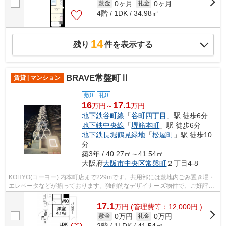
0ヶ月
0ヶ月
敷金
礼金
4階 / 1DK / 34.98㎡
14
残り
件を表示する
BRAVE常盤町Ⅱ
賃貸 | マンション
敷0
礼0
16
17.1
万円～
万円
地下鉄谷町線
「
谷町四丁目
」駅 徒歩6分
地下鉄中央線
「
堺筋本町
」駅 徒歩6分
地下鉄長堀鶴見緑地
「
松屋町
」駅 徒歩10
分
築3年 / 40.27㎡～41.54㎡
大阪府
大阪市中央区
常盤町
２丁目4-8
KOHYO(コーヨー) 内本町店まで229mです。共用部には敷地内ごみ置き場・
エレベータなどが揃っております。独創的なデザイナーズ物件で、ご好評い
ただいています。駅から徒歩6分にある物...
17.1
万
円
(管理費等：12,000円 )
0万円
0万円
敷金
礼金
2階 / 1LDK / 41.54㎡