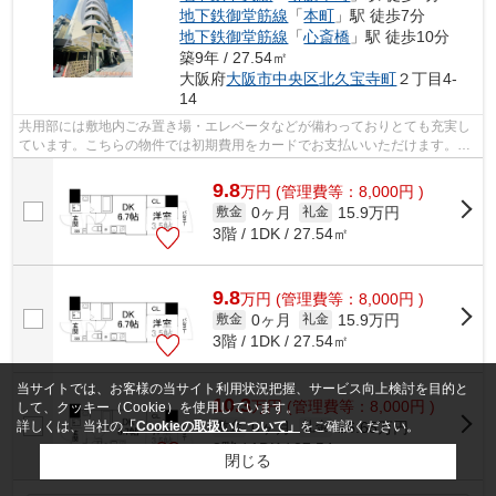
地下鉄御堂筋線
「
本町
」駅 徒歩7分
地下鉄御堂筋線
「
心斎橋
」駅 徒歩10分
築9年 / 27.54㎡
大阪府
大阪市中央区
北久宝寺町
２丁目4-
14
共用部には敷地内ごみ置き場・エレベータなどが備わっておりとても充実し
ています。こちらの物件では初期費用をカードでお支払いいただけます。外
観タイル張りのマンションです。こち...
9.8
万
円
(管理費等：8,000円 )
0ヶ月
15.9万円
敷金
礼金
3階 / 1DK / 27.54㎡
9.8
万
円
(管理費等：8,000円 )
0ヶ月
15.9万円
敷金
礼金
3階 / 1DK / 27.54㎡
当サイトでは、お客様の当サイト利用状況把握、サービス向上検討を目的と
10.3
万
円
(管理費等：8,000円 )
して、クッキー（Cookie）を使用しています。
0ヶ月
16.65万円
詳しくは、当社の
「Cookieの取扱いについて」
をご確認ください。
敷金
礼金
8階 / 1DK / 27.54㎡
閉じる