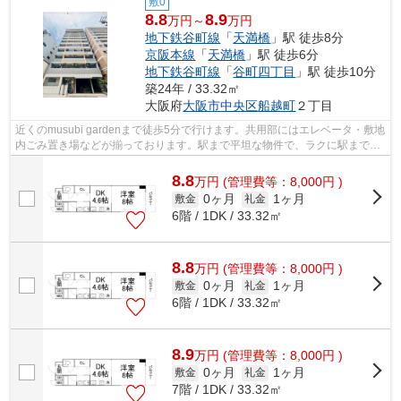
敷0
8.8
8.9
万円～
万円
地下鉄谷町線
「
天満橋
」駅 徒歩8分
京阪本線
「
天満橋
」駅 徒歩6分
地下鉄谷町線
「
谷町四丁目
」駅 徒歩10分
築24年 / 33.32㎡
大阪府
大阪市中央区
船越町
２丁目
近くのmusubi gardenまで徒歩5分で行けます。共用部にはエレベータ・敷地
内ごみ置き場などが揃っております。駅まで平坦な物件で、ラクに駅まで移
動することができます。駅が周辺に2つ...
8.8
万
円
(管理費等：8,000円 )
0ヶ月
1ヶ月
敷金
礼金
6階 / 1DK / 33.32㎡
8.8
万
円
(管理費等：8,000円 )
0ヶ月
1ヶ月
敷金
礼金
6階 / 1DK / 33.32㎡
8.9
万
円
(管理費等：8,000円 )
0ヶ月
1ヶ月
敷金
礼金
7階 / 1DK / 33.32㎡