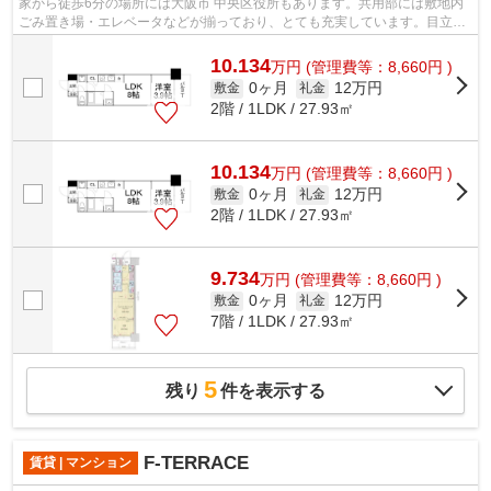
家から徒歩6分の場所には大阪市 中央区役所もあります。共用部には敷地内
ごみ置き場・エレベータなどが揃っており、とても充実しています。目立つ
外観と洗練された設計の内装を持つデ...
10.134
万
円
(管理費等：8,660円 )
0ヶ月
12万円
敷金
礼金
2階 / 1LDK / 27.93㎡
10.134
万
円
(管理費等：8,660円 )
0ヶ月
12万円
敷金
礼金
2階 / 1LDK / 27.93㎡
9.734
万
円
(管理費等：8,660円 )
0ヶ月
12万円
敷金
礼金
7階 / 1LDK / 27.93㎡
5
残り
件を表示する
F-TERRACE
賃貸 | マンション