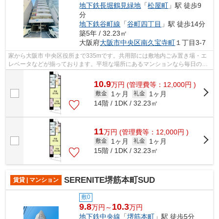
地下鉄長堀鶴見緑地
「
松屋町
」駅 徒歩9
分
地下鉄谷町線
「
谷町四丁目
」駅 徒歩14分
築5年 / 32.23㎡
大阪府
大阪市中央区
南久宝寺町
１丁目3-7
家から大阪市 中央区役所まで335mです。共用部には敷地内ごみ置き場・エ
レベータなどが揃っております。平坦な場所にあるマンションなら毎日の移
動も快適です。駅が周辺に2つあるので...
10.9
万
円
(管理費等：12,000円 )
1ヶ月
1ヶ月
敷金
礼金
14階 / 1DK / 32.23㎡
11
万
円
(管理費等：12,000円 )
1ヶ月
1ヶ月
敷金
礼金
15階 / 1DK / 32.23㎡
SERENITE堺筋本町SUD
賃貸 | マンション
敷0
9.8
10.3
万円～
万円
地下鉄中央線
「
堺筋本町
」駅 徒歩5分