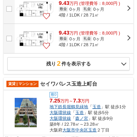
9.43
万
円
(管理費等：8,000円 )
0ヶ月
0ヶ月
敷金
礼金
4階 / 1LDK / 28.71㎡
9.43
万
円
(管理費等：8,000円 )
0ヶ月
0ヶ月
敷金
礼金
4階 / 1LDK / 28.71㎡
2
残り
件を表示する
セイワパレス玉造上町台
賃貸 | マンション
敷0
7.25
7.3
万円～
万円
地下鉄長堀鶴見緑地
「
玉造
」駅 徒歩1分
大阪環状線
「
玉造
」駅 徒歩5分
大阪環状線
「
森ノ宮
」駅 徒歩9分
築8年 / 22.78㎡～23.28㎡
大阪府
大阪市中央区
玉造
２丁目