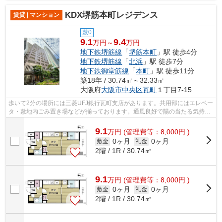
KDX堺筋本町レジデンス
賃貸 | マンション
敷0
9.1
9.4
万円～
万円
地下鉄堺筋線
「
堺筋本町
」駅 徒歩4分
地下鉄堺筋線
「
北浜
」駅 徒歩7分
地下鉄御堂筋線
「
本町
」駅 徒歩11分
築18年 / 30.74㎡～32.33㎡
大阪府
大阪市中央区
瓦町
１丁目7-15
歩いて2分の場所には三菱UFJ銀行瓦町支店があります。共用部にはエレベー
タ・敷地内ごみ置き場などが揃っております。通風良好で陽の当たる気持ち
の良い物件をご提供いたします。満足...
9.1
万
円
(管理費等：8,000円 )
0ヶ月
0ヶ月
敷金
礼金
2階 / 1R / 30.74㎡
9.1
万
円
(管理費等：8,000円 )
0ヶ月
0ヶ月
敷金
礼金
2階 / 1R / 30.74㎡