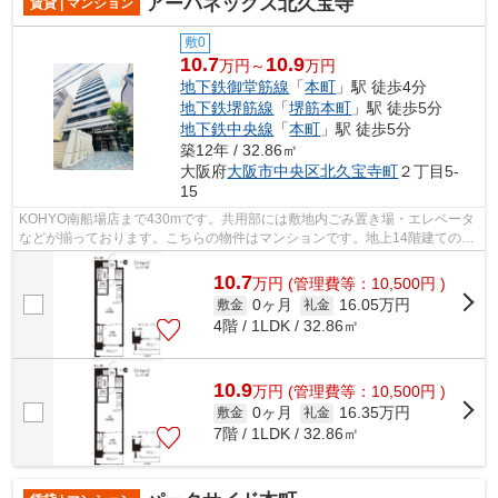
アーバネックス北久宝寺
賃貸 | マンション
敷0
10.7
10.9
万円～
万円
地下鉄御堂筋線
「
本町
」駅 徒歩4分
地下鉄堺筋線
「
堺筋本町
」駅 徒歩5分
地下鉄中央線
「
本町
」駅 徒歩5分
築12年 / 32.86㎡
大阪府
大阪市中央区
北久宝寺町
２丁目5-
15
KOHYO南船場店まで430mです。共用部には敷地内ごみ置き場・エレベータ
などが揃っております。こちらの物件はマンションです。地上14階建てのこ
の物件なら景色もバッチリです。特徴的な...
10.7
万
円
(管理費等：10,500円 )
0ヶ月
16.05万円
敷金
礼金
4階 / 1LDK / 32.86㎡
10.9
万
円
(管理費等：10,500円 )
0ヶ月
16.35万円
敷金
礼金
7階 / 1LDK / 32.86㎡