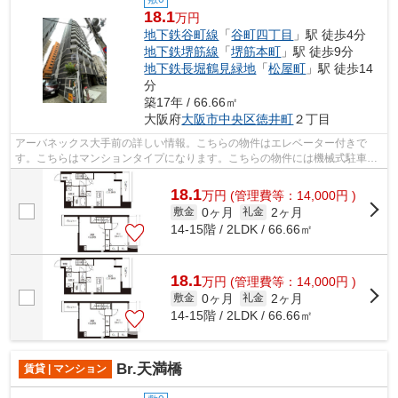
18.1
万円
地下鉄谷町線
「
谷町四丁目
」駅 徒歩4分
地下鉄堺筋線
「
堺筋本町
」駅 徒歩9分
地下鉄長堀鶴見緑地
「
松屋町
」駅 徒歩14
分
築17年 / 66.66㎡
大阪府
大阪市中央区
徳井町
２丁目
アーバネックス大手前の詳しい情報。こちらの物件はエレベーター付きで
す。こちらはマンションタイプになります。こちらの物件には機械式駐車場
があります。できるだけ早めに不動産情...
18.1
万
円
(管理費等：14,000円 )
0ヶ月
2ヶ月
敷金
礼金
14-15階 / 2LDK / 66.66㎡
18.1
万
円
(管理費等：14,000円 )
0ヶ月
2ヶ月
敷金
礼金
14-15階 / 2LDK / 66.66㎡
Br.天満橋
賃貸 | マンション