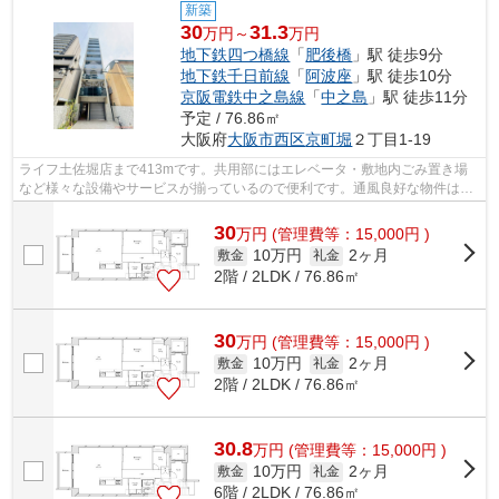
新築
30
31.3
万円～
万円
地下鉄四つ橋線
「
肥後橋
」駅 徒歩9分
地下鉄千日前線
「
阿波座
」駅 徒歩10分
京阪電鉄中之島線
「
中之島
」駅 徒歩11分
予定 / 76.86㎡
大阪府
大阪市西区
京町堀
２丁目1-19
ライフ土佐堀店まで413mです。共用部にはエレベータ・敷地内ごみ置き場
など様々な設備やサービスが揃っているので便利です。通風良好な物件はい
つでも気持ちの良い空間です。こちらは...
30
万
円
(管理費等：15,000円 )
10万円
2ヶ月
敷金
礼金
2階 / 2LDK / 76.86㎡
30
万
円
(管理費等：15,000円 )
10万円
2ヶ月
敷金
礼金
2階 / 2LDK / 76.86㎡
30.8
万
円
(管理費等：15,000円 )
10万円
2ヶ月
敷金
礼金
6階 / 2LDK / 76.86㎡