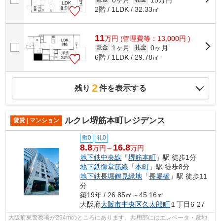
2階 / 1LDK / 32.33㎡
11
万
円
(管理費等：13,000円 )
1ヶ月
0ヶ月
敷金
礼金
6階 / 1LDK / 29.78㎡
2
残り
件を表示する
ルクレ堺筋本町レジデンス
賃貸 | マンション
敷0
礼0
8.8
16.8
万円～
万円
地下鉄中央線
「
堺筋本町
」駅 徒歩1分
地下鉄御堂筋線
「
本町
」駅 徒歩8分
地下鉄長堀鶴見緑地
「
長堀橋
」駅 徒歩11
分
築19年 / 26.85㎡～45.16㎡
大阪府
大阪市中央区
久太郎町
１丁目6-27
大阪府東警察署が294mのところにあります。共用部にはエレベータ・敷地