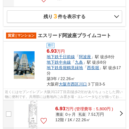
3
残り
件を表示する
エスリード阿波座プライムコート
賃貸 | マンション
敷0
6.93
万円
地下鉄千日前線
「
阿波座
」駅 徒歩8分
地下鉄中央線
「
九条
」駅 徒歩8分
地下鉄長堀鶴見緑地
「
西長堀
」駅 徒歩17
分
築3年 / 22.26㎡
大阪府
大阪市西区
川口
３丁目3-5
近くにはセブンイレブン 大阪川口2丁目店(徒歩2分)がありちょっとした買い
物に便利です。共用部には敷地内ごみ置き場・エレベータなどが揃ってお
り、とても充実しています。魅力的な駅...
6.93
万
円
(管理費等：5,800円 )
0ヶ月
7.51万円
敷金
礼金
12階 / 1K / 22.26㎡