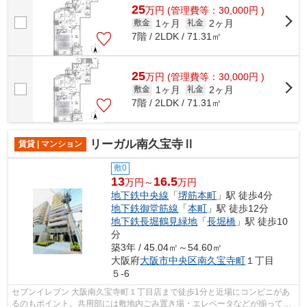
25
万
円
(管理費等：30,000円 )
1ヶ月
2ヶ月
敷金
礼金
7階 / 2LDK / 71.31㎡
25
万
円
(管理費等：30,000円 )
1ヶ月
2ヶ月
敷金
礼金
7階 / 2LDK / 71.31㎡
リーガル南久宝寺Ⅱ
賃貸 | マンション
敷0
13
16.5
万円～
万円
地下鉄中央線
「
堺筋本町
」駅 徒歩4分
地下鉄御堂筋線
「
本町
」駅 徒歩12分
地下鉄長堀鶴見緑地
「
長堀橋
」駅 徒歩10
分
築3年 / 45.04㎡～54.60㎡
大阪府
大阪市中央区
南久宝寺町
１丁目
５-6
セブンイレブン 大阪南久宝寺町１丁目店まで徒歩1分と近場にコンビニがあ
るのもポイント。共用部には敷地内ごみ置き場・エレベータなどが揃ってお