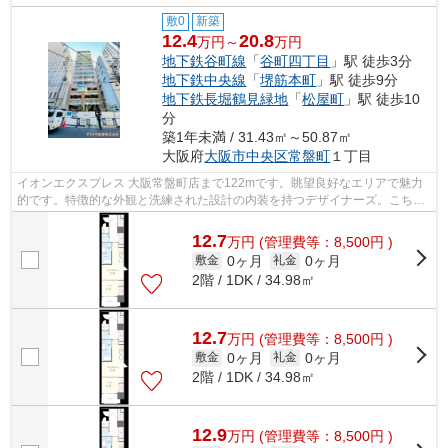
敷0
新築
12.4
20.8
万円～
万円
地下鉄谷町線
「
谷町四丁目
」駅 徒歩3分
地下鉄中央線
「
堺筋本町
」駅 徒歩9分
地下鉄長堀鶴見緑地
「
松屋町
」駅 徒歩10
分
築1年未満 / 31.43㎡～50.87㎡
大阪府
大阪市中央区
常盤町
１丁目
イオンエクスプレス 大阪常盤町店まで122mです。眺望良好なエリアで魅力
的です。特徴的な外観と洗練された設計の内装を持つデザイナーズ。こちら
の物件はマンションです。当社スタッフ...
12.7
万
円
(管理費等：8,500円 )
0ヶ月
0ヶ月
敷金
礼金
2階 / 1DK / 34.98㎡
12.7
万
円
(管理費等：8,500円 )
0ヶ月
0ヶ月
敷金
礼金
2階 / 1DK / 34.98㎡
12.9
万
円
(管理費等：8,500円 )