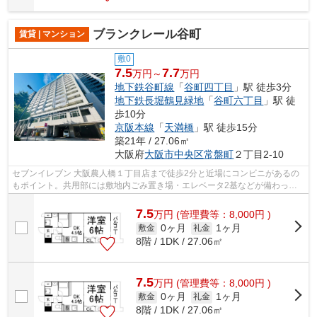
ブランクレール谷町
賃貸 | マンション
敷0
7.5
7.7
万円～
万円
地下鉄谷町線
「
谷町四丁目
」駅 徒歩3分
地下鉄長堀鶴見緑地
「
谷町六丁目
」駅 徒
歩10分
京阪本線
「
天満橋
」駅 徒歩15分
築21年 / 27.06㎡
大阪府
大阪市中央区
常盤町
２丁目2-10
セブンイレブン 大阪農人橋１丁目店まで徒歩2分と近場にコンビニがあるの
もポイント。共用部には敷地内ごみ置き場・エレベータ2基などが備わって
おりとても充実しています。風通しが良...
7.5
万
円
(管理費等：8,000円 )
0ヶ月
1ヶ月
敷金
礼金
8階 / 1DK / 27.06㎡
7.5
万
円
(管理費等：8,000円 )
0ヶ月
1ヶ月
敷金
礼金
8階 / 1DK / 27.06㎡