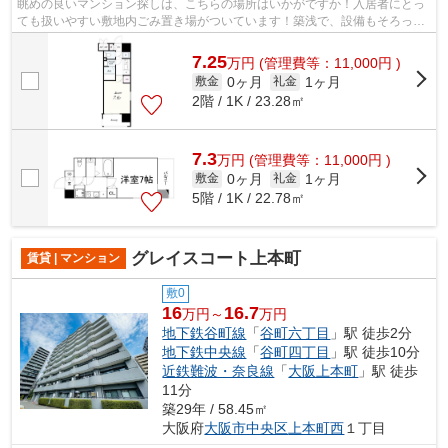
眺めの良いマンション探しは、こちらの場所はいかがですか！入居者にとっ
ても扱いやすい敷地内ごみ置き場がついています！築浅で、設備もそろって
いる物件です！きれいな物件で気持ち...
7.25
万
円
(管理費等：11,000円 )
0ヶ月
1ヶ月
敷金
礼金
2階 / 1K / 23.28㎡
7.3
万
円
(管理費等：11,000円 )
0ヶ月
1ヶ月
敷金
礼金
5階 / 1K / 22.78㎡
グレイスコート上本町
賃貸 | マンション
敷0
16
16.7
万円～
万円
地下鉄谷町線
「
谷町六丁目
」駅 徒歩2分
地下鉄中央線
「
谷町四丁目
」駅 徒歩10分
近鉄難波・奈良線
「
大阪上本町
」駅 徒歩
11分
築29年 / 58.45㎡
大阪府
大阪市中央区
上本町西
１丁目