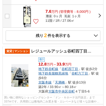
7.6
万
円
(管理費等：8,000円 )
0ヶ月
1ヶ月
敷金
礼金
11階 / 1R / 27.06㎡
2
残り
件を表示する
レジュールアッシュ谷町四丁目グランクラス
賃貸 | マンション
敷0
12.8
33.9
万円～
万円
地下鉄谷町線
「
谷町四丁目
」駅 徒歩2分
地下鉄長堀鶴見緑地
「
谷町六丁目
」駅 徒
歩6分
京阪本線
「
天満橋
」駅 徒歩13分
築2年 / 33.90㎡～80.18㎡
大阪府
大阪市中央区
谷町
４丁目5-6
買い物に便利なショッピングセンター「ドン・キホーテ法円坂店」まで
337mです。共用部には敷地内ごみ置き場・エレベータなど様々な設備やサ
ービスが揃っているので便利です。眺望良好...