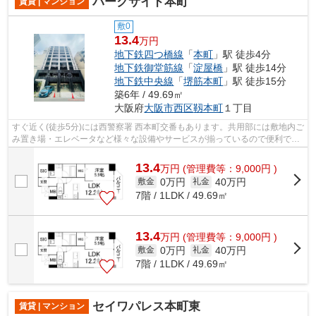
パークサイド本町
賃貸 | マンション
敷0
13.4
万円
地下鉄四つ橋線
「
本町
」駅 徒歩4分
地下鉄御堂筋線
「
淀屋橋
」駅 徒歩14分
地下鉄中央線
「
堺筋本町
」駅 徒歩15分
築6年 / 49.69㎡
大阪府
大阪市西区
靱本町
１丁目
すぐ近く(徒歩5分)には西警察署 西本町交番もあります。共用部には敷地内ご
み置き場・エレベータなど様々な設備やサービスが揃っているので便利で
す。地上10階建ての物件でございます...
13.4
万
円
(管理費等：9,000円 )
0万円
40万円
敷金
礼金
7階 / 1LDK / 49.69㎡
13.4
万
円
(管理費等：9,000円 )
0万円
40万円
敷金
礼金
7階 / 1LDK / 49.69㎡
セイワパレス本町東
賃貸 | マンション