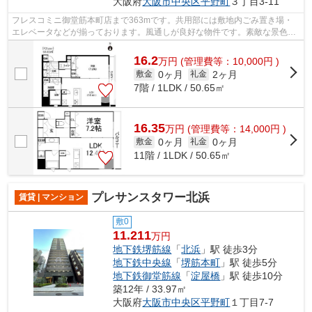
大阪府
大阪市中央区
平野町
３丁目3-11
フレスコミニ御堂筋本町店まで363mです。共用部には敷地内ごみ置き場・
エレベータなどが揃っております。風通しが良好な物件です。素敵な景色が
堪能できる、地上15階建ての物件。場所...
16.2
万
円
(管理費等：10,000円 )
0ヶ月
2ヶ月
敷金
礼金
7階 / 1LDK / 50.65㎡
16.35
万
円
(管理費等：14,000円 )
0ヶ月
0ヶ月
敷金
礼金
11階 / 1LDK / 50.65㎡
プレサンスタワー北浜
賃貸 | マンション
敷0
11.211
万円
地下鉄堺筋線
「
北浜
」駅 徒歩3分
地下鉄中央線
「
堺筋本町
」駅 徒歩5分
地下鉄御堂筋線
「
淀屋橋
」駅 徒歩10分
築12年 / 33.97㎡
大阪府
大阪市中央区
平野町
１丁目7-7