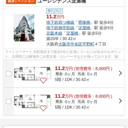
ユーレジデンス淀屋橋
賃貸 | マンション
敷0
礼0
11.2
万円
地下鉄四つ橋線
「
肥後橋
」駅 徒歩4分
地下鉄御堂筋線
「
淀屋橋
」駅 徒歩5分
京阪本線
「
淀屋橋
」駅 徒歩5分
築20年 / 30.42㎡
大阪府
大阪市中央区
平野町
４丁目
ファミリーマート 京町堀店まで徒歩2分と近場にコンビニがあるのもポイン
ト。共用部には敷地内ごみ置き場・エレベータなどが揃っております。独創
的なデザイナーズマンションで、ご好...
11.2
万
円
(管理費等：8,000円 )
0ヶ月
0ヶ月
敷金
礼金
5階 / 1DK / 30.42㎡
11.2
万
円
(管理費等：8,000円 )
0ヶ月
0ヶ月
敷金
礼金
5階 / 1DK / 30.42㎡