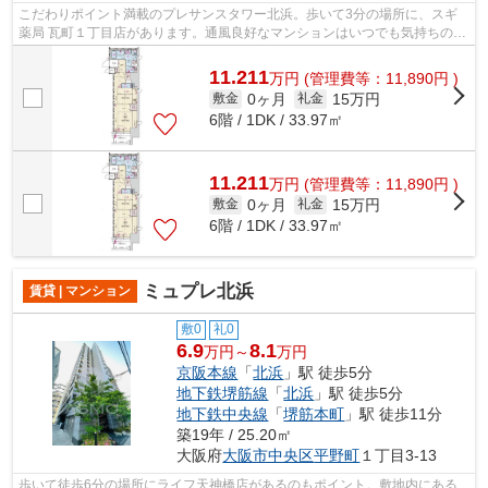
こだわりポイント満載のプレサンスタワー北浜。歩いて3分の場所に、スギ
薬局 瓦町１丁目店があります。通風良好なマンションはいつでも気持ちの良
い空間です。造りとデザインに関して...
11.211
万
円
(管理費等：11,890円 )
0ヶ月
15万円
敷金
礼金
6階 / 1DK / 33.97㎡
11.211
万
円
(管理費等：11,890円 )
0ヶ月
15万円
敷金
礼金
6階 / 1DK / 33.97㎡
ミュプレ北浜
賃貸 | マンション
敷0
礼0
6.9
8.1
万円～
万円
京阪本線
「
北浜
」駅 徒歩5分
地下鉄堺筋線
「
北浜
」駅 徒歩5分
地下鉄中央線
「
堺筋本町
」駅 徒歩11分
築19年 / 25.20㎡
大阪府
大阪市中央区
平野町
１丁目3-13
歩いて徒歩6分の場所にライフ天神橋店があるのもポイント。敷地内にある