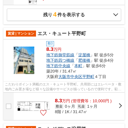
4
残り
件を表示する
エス・キュート平野町
賃貸 | マンション
敷0
8.3
万円
地下鉄御堂筋線
「
淀屋橋
」駅 徒歩5分
地下鉄四つ橋線
「
肥後橋
」駅 徒歩4分
地下鉄中央線
「
本町
」駅 徒歩6分
築20年 / 31.47㎡
大阪府
大阪市中央区
平野町
４丁目
こだわりポイント満載のエス・キュート平野町。共用部にはエレベータ・敷
地内ごみ置き場など様々な設備やサービスが揃っているので便利です。駐車
場は物件から約100mです。11階建ての...
8.3
万
円
(管理費等：10,000円 )
0ヶ月
1ヶ月
敷金
礼金
8階 / 1K / 31.47㎡