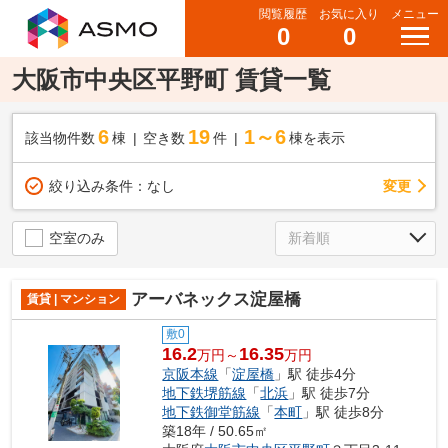
閲覧履歴
お気に入り
メニュー
0
0
大阪市中央区平野町 賃貸一覧
6
19
1～6
該当物件数
棟
空き数
件
棟を表示
変更
絞り込み条件：
なし
空室のみ
アーバネックス淀屋橋
賃貸 | マンション
敷0
16.2
16.35
万円～
万円
京阪本線
「
淀屋橋
」駅 徒歩4分
地下鉄堺筋線
「
北浜
」駅 徒歩7分
地下鉄御堂筋線
「
本町
」駅 徒歩8分
築18年 / 50.65㎡