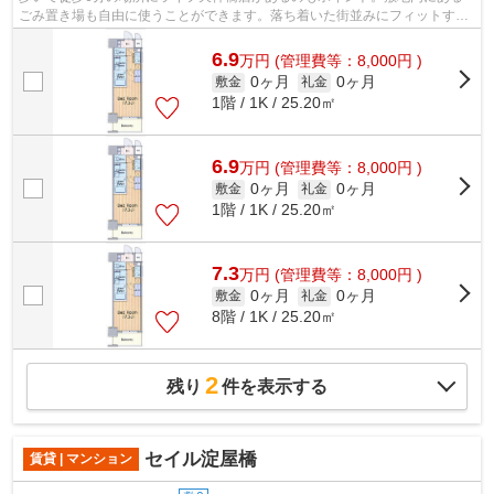
ごみ置き場も自由に使うことができます。落ち着いた街並みにフィットする
外観タイルのマンション。こちらの物件...
6.9
万
円
(管理費等：8,000円 )
0ヶ月
0ヶ月
敷金
礼金
1階 / 1K / 25.20㎡
6.9
万
円
(管理費等：8,000円 )
0ヶ月
0ヶ月
敷金
礼金
1階 / 1K / 25.20㎡
7.3
万
円
(管理費等：8,000円 )
0ヶ月
0ヶ月
敷金
礼金
8階 / 1K / 25.20㎡
2
残り
件を表示する
セイル淀屋橋
賃貸 | マンション