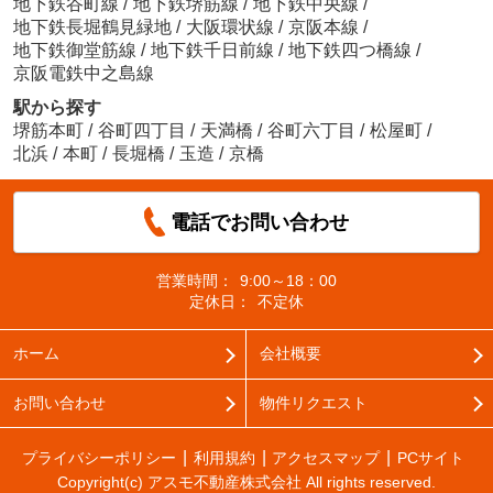
地下鉄谷町線
/
地下鉄堺筋線
/
地下鉄中央線
/
地下鉄長堀鶴見緑地
/
大阪環状線
/
京阪本線
/
地下鉄御堂筋線
/
地下鉄千日前線
/
地下鉄四つ橋線
/
京阪電鉄中之島線
駅から探す
堺筋本町
/
谷町四丁目
/
天満橋
/
谷町六丁目
/
松屋町
/
北浜
/
本町
/
長堀橋
/
玉造
/
京橋
電話でお問い合わせ
営業時間：
9:00～18：00
定休日：
不定休
ホーム
会社概要
お問い合わせ
物件リクエスト
プライバシーポリシー
利用規約
アクセスマップ
PCサイト
Copyright(c) アスモ不動産株式会社 All rights reserved.