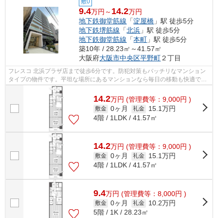
敷0
9.4
14.2
万円～
万円
地下鉄御堂筋線
「
淀屋橋
」駅 徒歩5分
地下鉄堺筋線
「
北浜
」駅 徒歩5分
地下鉄御堂筋線
「
本町
」駅 徒歩5分
築10年 / 28.23㎡～41.57㎡
大阪府
大阪市中央区
平野町
２丁目
フレスコ 北浜プラザ店まで徒歩6分です。防犯対策もバッチリなマンション
タイプの物件です。平坦な場所にあるマンションなら毎日の移動も快適で
す。外観タイル張りを採用し、素敵な見...
14.2
万
円
(管理費等：9,000円 )
0ヶ月
15.1万円
敷金
礼金
4階 / 1LDK / 41.57㎡
14.2
万
円
(管理費等：9,000円 )
0ヶ月
15.1万円
敷金
礼金
4階 / 1LDK / 41.57㎡
9.4
万
円
(管理費等：8,000円 )
0ヶ月
10.2万円
敷金
礼金
5階 / 1K / 28.23㎡