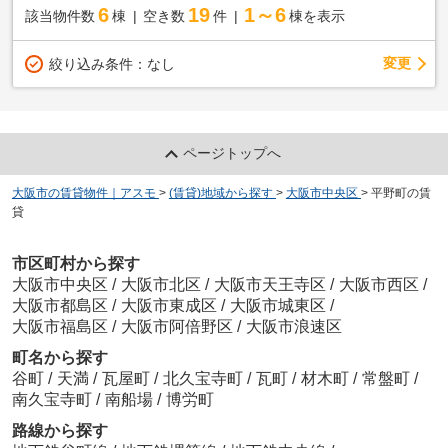
6
19
1～6
該当物件数
棟
空き数
件
棟を表示
変更
絞り込み条件：
なし
ページトップへ
大阪市の賃貸物件｜アスモ
>
(賃貸)地域から探す
>
大阪市中央区
>
平野町の賃
貸
市区町村から探す
大阪市中央区
/
大阪市北区
/
大阪市天王寺区
/
大阪市西区
/
大阪市都島区
/
大阪市東成区
/
大阪市城東区
/
大阪市福島区
/
大阪市阿倍野区
/
大阪市浪速区
町名から探す
谷町
/
天満
/
瓦屋町
/
北久宝寺町
/
瓦町
/
材木町
/
常盤町
/
南久宝寺町
/
南船場
/
博労町
路線から探す