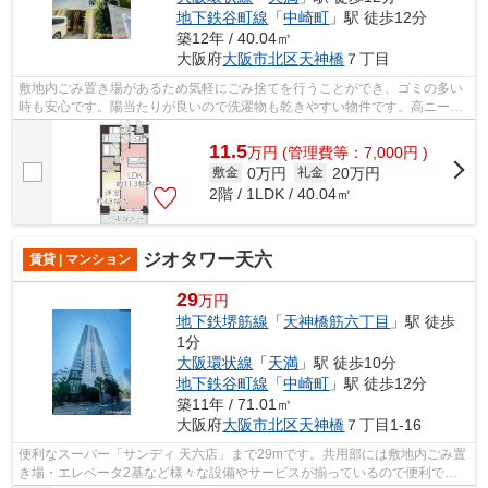
地下鉄谷町線
「
中崎町
」駅 徒歩12分
築12年 / 40.04㎡
大阪府
大阪市北区
天神橋
７丁目
敷地内ごみ置き場があるため気軽にごみ捨てを行うことができ、ゴミの多い
時も安心です。陽当たりが良いので洗濯物も乾きやすい物件です。高ニーズ
な駅近の物件で、徒歩2分で駅に行くこ...
11.5
万
円
(管理費等：7,000円 )
0万円
20万円
敷金
礼金
2階 / 1LDK / 40.04㎡
ジオタワー天六
賃貸 | マンション
29
万円
地下鉄堺筋線
「
天神橋筋六丁目
」駅 徒歩
1分
大阪環状線
「
天満
」駅 徒歩10分
地下鉄谷町線
「
中崎町
」駅 徒歩12分
築11年 / 71.01㎡
大阪府
大阪市北区
天神橋
７丁目1-16
便利なスーパー「サンディ 天六店」まで29mです。共用部には敷地内ごみ置
き場・エレベータ2基など様々な設備やサービスが揃っているので便利で