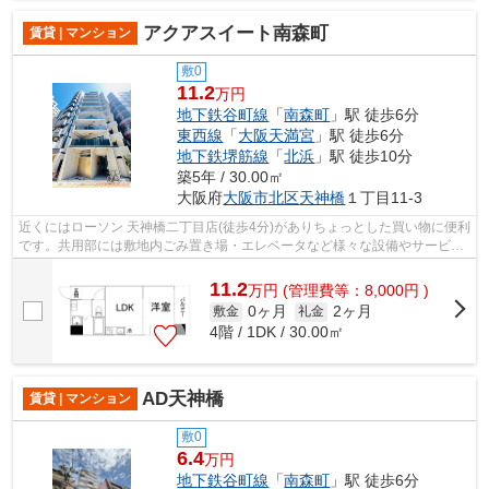
アクアスイート南森町
賃貸 | マンション
敷0
11.2
万円
地下鉄谷町線
「
南森町
」駅 徒歩6分
東西線
「
大阪天満宮
」駅 徒歩6分
地下鉄堺筋線
「
北浜
」駅 徒歩10分
築5年 / 30.00㎡
大阪府
大阪市北区
天神橋
１丁目11-3
近くにはローソン 天神橋二丁目店(徒歩4分)がありちょっとした買い物に便利
です。共用部には敷地内ごみ置き場・エレベータなど様々な設備やサービス
が揃っているので便利です。独創的...
11.2
万
円
(管理費等：8,000円 )
0ヶ月
2ヶ月
敷金
礼金
4階 / 1DK / 30.00㎡
AD天神橋
賃貸 | マンション
敷0
6.4
万円
地下鉄谷町線
「
南森町
」駅 徒歩6分