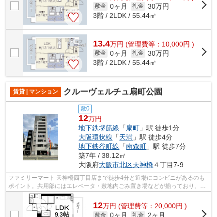
0ヶ月
30万円
敷金
礼金
3階 / 2LDK / 55.44㎡
13.4
万
円
(管理費等：10,000円 )
0ヶ月
30万円
敷金
礼金
3階 / 2LDK / 55.44㎡
クルーヴェルチュ扇町公園
賃貸 | マンション
敷0
12
万円
地下鉄堺筋線
「
扇町
」駅 徒歩1分
大阪環状線
「
天満
」駅 徒歩4分
地下鉄谷町線
「
南森町
」駅 徒歩7分
築7年 / 38.12㎡
大阪府
大阪市北区
天神橋
４丁目7-9
ファミリーマート 天神橋四丁目店まで徒歩4分と近場にコンビニがあるのも
ポイント。共用部にはエレベータ・敷地内ごみ置き場などが揃っており、と
ても充実しています。充実の設備と綺...
12
万
円
(管理費等：20,000円 )
0ヶ月
2ヶ月
敷金
礼金