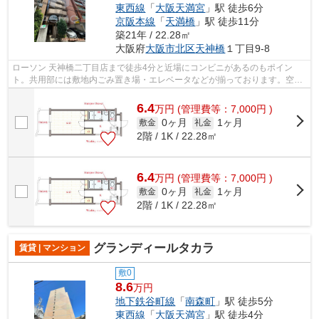
東西線
「
大阪天満宮
」駅 徒歩6分
京阪本線
「
天満橋
」駅 徒歩11分
築21年 / 22.28㎡
大阪府
大阪市北区
天神橋
１丁目9-8
ローソン 天神橋二丁目店まで徒歩4分と近場にコンビニがあるのもポイン
ト。共用部には敷地内ごみ置き場・エレベータなどが揃っております。空気
の入れ替えも簡単におこなえる通風良好...
6.4
万
円
(管理費等：7,000円 )
0ヶ月
1ヶ月
敷金
礼金
2階 / 1K / 22.28㎡
6.4
万
円
(管理費等：7,000円 )
0ヶ月
1ヶ月
敷金
礼金
2階 / 1K / 22.28㎡
グランディールタカラ
賃貸 | マンション
敷0
8.6
万円
地下鉄谷町線
「
南森町
」駅 徒歩5分
東西線
「
大阪天満宮
」駅 徒歩4分