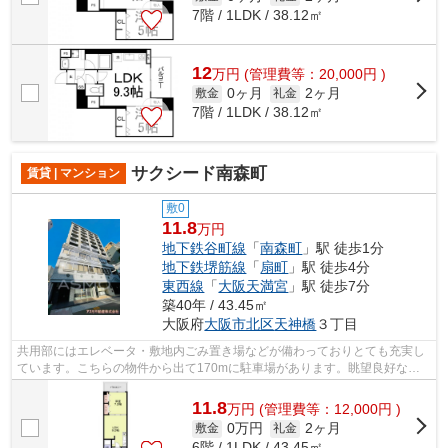
7階 / 1LDK / 38.12㎡
12
万
円
(管理費等：20,000円 )
0ヶ月
2ヶ月
敷金
礼金
7階 / 1LDK / 38.12㎡
サクシード南森町
賃貸 | マンション
敷0
11.8
万円
地下鉄谷町線
「
南森町
」駅 徒歩1分
地下鉄堺筋線
「
扇町
」駅 徒歩4分
東西線
「
大阪天満宮
」駅 徒歩7分
築40年 / 43.45㎡
大阪府
大阪市北区
天神橋
３丁目
共用部にはエレベータ・敷地内ごみ置き場などが備わっておりとても充実し
ています。こちらの物件から出て170mに駐車場があります。眺望良好なマ
ンションはこちらです。駅まで1分と、駅...
11.8
万
円
(管理費等：12,000円 )
0万円
2ヶ月
敷金
礼金
6階 / 1LDK / 43.45㎡