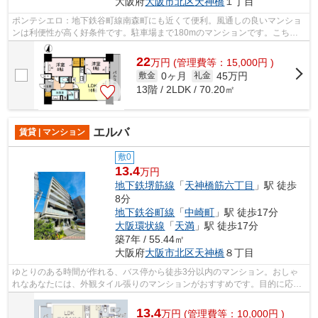
大阪府
大阪市北区
天神橋
１丁目
ポンテシエロ：地下鉄谷町線南森町にも近くて便利。風通しの良いマンショ
ンは利便性が高く好条件です。駐車場まで180mのマンションです。こちら
はマンションタイプになります。できる...
22
万
円
(管理費等：15,000円 )
0ヶ月
45万円
敷金
礼金
13階 / 2LDK / 70.20㎡
エルバ
賃貸 | マンション
敷0
13.4
万円
地下鉄堺筋線
「
天神橋筋六丁目
」駅 徒歩
8分
地下鉄谷町線
「
中崎町
」駅 徒歩17分
大阪環状線
「
天満
」駅 徒歩17分
築7年 / 55.44㎡
大阪府
大阪市北区
天神橋
８丁目
ゆとりのある時間が作れる、バス停から徒歩3分以内のマンション。おしゃ
れなあなたには、外観タイル張りのマンションがおすすめです。目的に応じ
て選べる2駅利用可能なマンションです...
13.4
万
円
(管理費等：10,000円 )