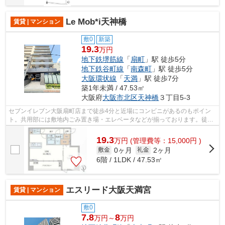
Le Mob*i天神橋
賃貸 | マンション
敷0
新築
19.3
万円
地下鉄堺筋線
「
扇町
」駅 徒歩5分
地下鉄谷町線
「
南森町
」駅 徒歩5分
大阪環状線
「
天満
」駅 徒歩7分
築1年未満 / 47.53㎡
大阪府
大阪市北区
天神橋
３丁目5-3
セブンイレブン大阪扇町店まで徒歩4分と近場にコンビニがあるのもポイン
ト。共用部には敷地内ごみ置き場・エレベータなどが揃っております。徒歩
5分の位置に駅がある物件です。日頃か...
19.3
万
円
(管理費等：15,000円 )
0ヶ月
2ヶ月
敷金
礼金
6階 / 1LDK / 47.53㎡
エスリード大阪天満宮
賃貸 | マンション
敷0
7.8
8
万円～
万円