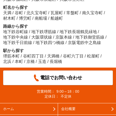
町名から探す
天満
/
谷町
/
北久宝寺町
/
瓦屋町
/
常盤町
/
南久宝寺町
/
材木町
/
博労町
/
南船場
/
船越町
路線から探す
地下鉄谷町線
/
地下鉄堺筋線
/
地下鉄長堀鶴見緑地
/
地下鉄中央線
/
大阪環状線
/
京阪本線
/
地下鉄御堂筋線
/
地下鉄千日前線
/
地下鉄四つ橋線
/
京阪電鉄中之島線
駅から探す
堺筋本町
/
谷町四丁目
/
天満橋
/
谷町六丁目
/
松屋町
/
北浜
/
本町
/
京橋
/
玉造
/
長堀橋
電話でお問い合わせ
営業時間：
9:00～18：00
定休日：
不定休
ホーム
会社概要