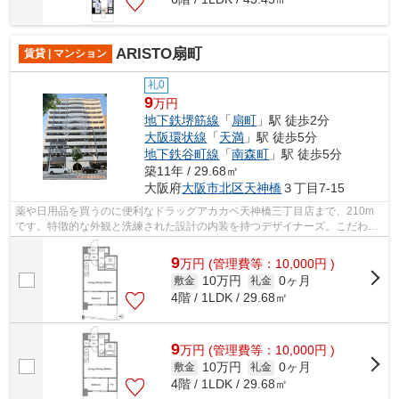
ARISTO扇町
賃貸 | マンション
礼0
9
万円
地下鉄堺筋線
「
扇町
」駅 徒歩2分
大阪環状線
「
天満
」駅 徒歩5分
地下鉄谷町線
「
南森町
」駅 徒歩5分
築11年 / 29.68㎡
大阪府
大阪市北区
天神橋
３丁目7-15
薬や日用品を買うのに便利なドラッグアカカベ天神橋三丁目店まで、210m
です。特徴的な外観と洗練された設計の内装を持つデザイナーズ。こだわり
条件、通風良好のシンプルな作りの物件...
9
万
円
(管理費等：10,000円 )
10万円
0ヶ月
敷金
礼金
4階 / 1LDK / 29.68㎡
9
万
円
(管理費等：10,000円 )
10万円
0ヶ月
敷金
礼金
4階 / 1LDK / 29.68㎡