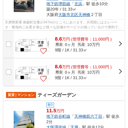
地下鉄堺筋線
「
北浜
」駅 徒歩10分
築20年 / 31.33㎡
大阪府
大阪市北区
天神橋
２丁目
天満警察署 南森町交番が347mのところにあります。共用部にはエレベー
タ・敷地内ごみ置き場など様々な設備やサービスが揃っているので便利で
す。うっとりする程綺麗な景色を眺められる...
8.6
万
円
(管理費等：11,000円 )
0ヶ月
10万円
敷金
礼金
9階 / 1K / 31.33㎡
8.6
万
円
(管理費等：11,000円 )
0ヶ月
10万円
敷金
礼金
9階 / 1K / 31.33㎡
ティーズガーデン
賃貸 | マンション
敷0
11.5
万円
地下鉄谷町線
「
天神橋筋六丁目
」駅 徒歩
2分
大阪環状線
「
天満
」駅 徒歩12分