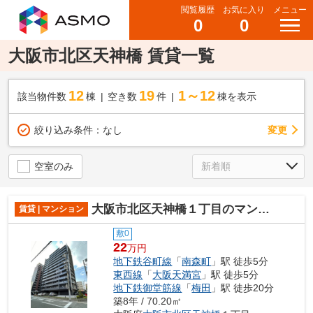
閲覧履歴
お気に入り
メニュー
0
0
大阪市北区天神橋 賃貸一覧
12
19
1～12
該当物件数
棟
空き数
件
棟を表示
変更
絞り込み条件：
なし
空室のみ
大阪市北区天神橋１丁目のマンション
賃貸 | マンション
敷0
22
万円
地下鉄谷町線
「
南森町
」駅 徒歩5分
東西線
「
大阪天満宮
」駅 徒歩5分
地下鉄御堂筋線
「
梅田
」駅 徒歩20分
築8年 / 70.20㎡