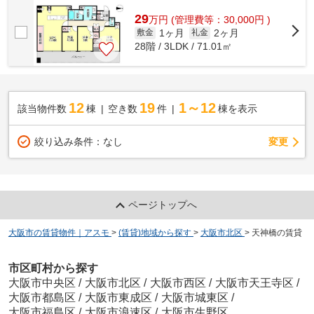
す。高層階のマンションです。初期費用は...
29
万
円
(管理費等：30,000円 )
1ヶ月
2ヶ月
敷金
礼金
28階 / 3LDK / 71.01㎡
12
19
1～12
該当物件数
棟
空き数
件
棟を表示
変更
絞り込み条件：
なし
ページトップへ
大阪市の賃貸物件｜アスモ
>
(賃貸)地域から探す
>
大阪市北区
>
天神橋の賃貸
市区町村から探す
大阪市中央区
/
大阪市北区
/
大阪市西区
/
大阪市天王寺区
/
大阪市都島区
/
大阪市東成区
/
大阪市城東区
/
大阪市福島区
/
大阪市浪速区
/
大阪市生野区