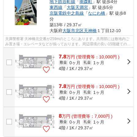
地下鉄谷町線
「
南森町
」駅 徒歩4分
東西線
「
大阪天満宮
」駅 徒歩5分
京阪電鉄中之島線
「
なにわ橋
」駅 徒歩8
分
築13年 / 29.37㎡
大阪府
大阪市北区
天神橋
１丁目12-10
天満警察署 天神橋北交番が259mのところにあります。共用部には敷地内ご
み置き場・エレベータなどが揃っております。周辺環境の良い15階建ての建
物です。駅から徒歩4分というアクセス...
7.8
万
円
(管理費等：10,000円 )
0ヶ月
1ヶ月
敷金
礼金
4階 / 1K / 29.37㎡
7.8
万
円
(管理費等：10,000円 )
0ヶ月
1ヶ月
敷金
礼金
4階 / 1K / 29.37㎡
8
万
円
(管理費等：7,000円 )
0ヶ月
1ヶ月
敷金
礼金
4階 / 1K / 29.37㎡