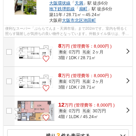
大阪環状線
「
天満
」駅 徒歩6分
地下鉄堺筋線
「
扇町
」駅 徒歩6分
築11年 / 28.71㎡～45.24㎡
大阪府
大阪市北区
池田町
便利なスーパー「ぷららてんま・天満市場」まで202mです。室内を明るく
照らす陽射しが気持ちの良い物件となっています。外観タイル張りは、手入
れを考えれば決して高価ではありません...
8
万
円
(管理費等：8,000円 )
0万円
2ヶ月
敷金
礼金
3階 / 1DK / 28.71㎡
8
万
円
(管理費等：8,000円 )
0万円
2ヶ月
敷金
礼金
3階 / 1DK / 28.71㎡
12
万
円
(管理費等：8,000円 )
0万円
30万円
敷金
礼金
4階 / 1LDK / 45.24㎡
3
残り
件を表示する