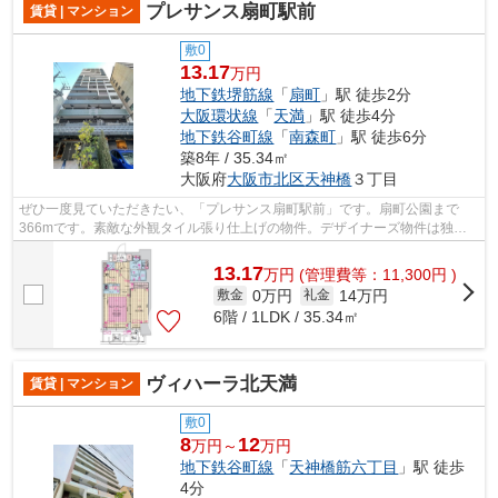
プレサンス扇町駅前
賃貸 | マンション
敷0
13.17
万円
地下鉄堺筋線
「
扇町
」駅 徒歩2分
大阪環状線
「
天満
」駅 徒歩4分
地下鉄谷町線
「
南森町
」駅 徒歩6分
築8年 / 35.34㎡
大阪府
大阪市北区
天神橋
３丁目
ぜひ一度見ていただきたい、「プレサンス扇町駅前」です。扇町公園まで
366mです。素敵な外観タイル張り仕上げの物件。デザイナーズ物件は独創
的で、ご好評いただいています。できるだ...
13.17
万
円
(管理費等：11,300円 )
0万円
14万円
敷金
礼金
6階 / 1LDK / 35.34㎡
ヴィハーラ北天満
賃貸 | マンション
敷0
8
12
万円～
万円
地下鉄谷町線
「
天神橋筋六丁目
」駅 徒歩
4分