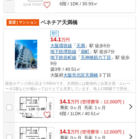
6階 / 1DK / 30.93㎡
ベネチア天満橋
賃貸 | マンション
敷0
14.1
万円
大阪環状線
「
天満
」駅 徒歩5分
地下鉄堺筋線
「
扇町
」駅 徒歩7分
地下鉄谷町線
「
天神橋筋六丁目
」駅 徒歩
9分
築3年 / 40.51㎡
大阪府
大阪市北区
天満橋
３丁目
阪急オアシス同心店まで490mです。共用部には敷地内ごみ置き場・エレベ
ータ2基などが備わっておりとても充実しています。地上13階建てで景色も
良く、多数のお問い合わせをいただいてお...
14.1
万
円
(管理費等：12,000円 )
0ヶ月
1ヶ月
敷金
礼金
6階 / 1LDK / 40.51㎡
14.1
万
円
(管理費等：12,000円 )
0ヶ月
1ヶ月
敷金
礼金