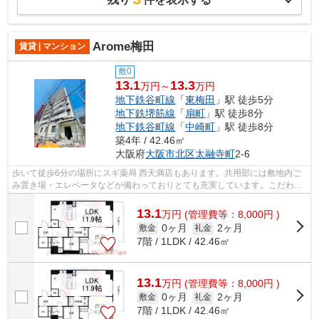
Arome梅田
賃貸 | マンション
敷0
13.1
13.3
万円～
万円
地下鉄谷町線
「
東梅田
」駅 徒歩5分
地下鉄堺筋線
「
扇町
」駅 徒歩8分
地下鉄谷町線
「
中崎町
」駅 徒歩8分
築4年 / 42.46㎡
大阪府
大阪市北区
太融寺町
2-6
歩いて徒歩6分の場所にスギ薬局 西天満店もあります。共用部には敷地内ご
み置き場・エレベータなどが備わっておりとても充実しています。こだわり
派の方も満足度の高いデザイナーズマ...
13.1
万
円
(管理費等：8,000円 )
0ヶ月
2ヶ月
敷金
礼金
7階 / 1LDK / 42.46㎡
13.1
万
円
(管理費等：8,000円 )
0ヶ月
2ヶ月
敷金
礼金
7階 / 1LDK / 42.46㎡