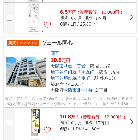
6.5
万
円
(管理費等：10,000円 )
0ヶ月
1ヶ月
敷金
礼金
6階 / 1R / 25.80㎡
ヴェール同心
賃貸 | マンション
敷0
10.8
万円
大阪環状線
「
天満
」駅 徒歩5分
地下鉄谷町線
「
南森町
」駅 徒歩9分
地下鉄堺筋線
「
扇町
」駅 徒歩5分
築14年 / 41.80㎡
大阪府
大阪市北区
同心
２丁目
阪急オアシス同心店まで79mです。共用部にはエレベータ・敷地内ごみ置き
場など様々な設備やサービスが揃っているので便利です。物件から約180m
で駐車場に行けます。道が平坦だと買い物...
10.8
万
円
(管理費等：12,000円 )
0ヶ月
15万円
敷金
礼金
6階 / 1LDK / 41.80㎡