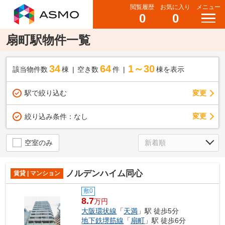
閲覧履歴
お気に入り
メニュー
0
0
扇町駅物件一覧
34
64
1～30
該当物件数
棟
空き数
件
棟を表示
駅で絞り込む
変更
変更
絞り込み条件：
なし
空室のみ
ノルデンハイム同心
賃貸 | マンション
敷0
8.7
万円
大阪環状線
「
天満
」駅 徒歩5分
地下鉄堺筋線
「
扇町
」駅 徒歩6分