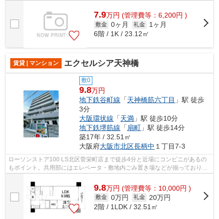
7.9
万
円
(管理費等：6,200円 )
0ヶ月
1ヶ月
敷金
礼金
6階 / 1K / 23.12㎡
エクセルシア天神橋
賃貸 | マンション
敷0
9.8
万円
地下鉄谷町線
「
天神橋筋六丁目
」駅 徒歩
3分
大阪環状線
「
天満
」駅 徒歩10分
地下鉄堺筋線
「
扇町
」駅 徒歩14分
築17年 / 32.51㎡
大阪府
大阪市北区
長柄中
１丁目7-3
ローソンストア100 LS北区菅栄町店まで徒歩4分と近場にコンビニがあるの
もポイント。共用部にはエレベータ・敷地内ごみ置き場などが揃っておりま
す。この物件は駅から徒歩3分の物件で...
9.8
万
円
(管理費等：10,000円 )
0万円
20万円
敷金
礼金
2階 / 1LDK / 32.51㎡