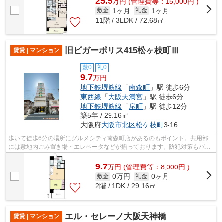
25.5
万
円
(管理費等：15,000円 )
1ヶ月
1ヶ月
敷金
礼金
11階 / 3LDK / 72.68㎡
旧ビガーポリス415松ヶ枝町Ⅲ
賃貸 | マンション
敷0
礼0
9.7
万円
地下鉄堺筋線
「
南森町
」駅 徒歩6分
東西線
「
大阪天満宮
」駅 徒歩6分
地下鉄堺筋線
「
扇町
」駅 徒歩12分
築5年 / 29.16㎡
大阪府
大阪市北区
松ケ枝町
3-16
歩いて徒歩6分の場所にグルメシティ南森町店があるのもポイント。共用部
には敷地内ごみ置き場・エレベータなどが揃っております。防犯対策もバッ
チリなマンションタイプの物件です。外...
9.7
万
円
(管理費等：8,000円 )
0万円
0ヶ月
敷金
礼金
2階 / 1DK / 29.16㎡
エル・セレーノ大阪天神橋
賃貸 | マンション