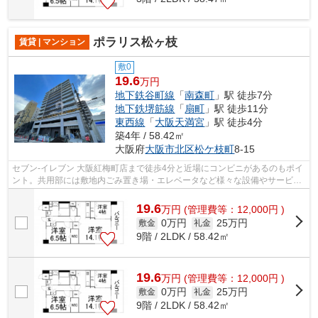
ポラリス松ヶ枝
賃貸 | マンション
敷0
19.6
万円
地下鉄谷町線
「
南森町
」駅 徒歩7分
地下鉄堺筋線
「
扇町
」駅 徒歩11分
東西線
「
大阪天満宮
」駅 徒歩4分
築4年 / 58.42㎡
大阪府
大阪市北区
松ケ枝町
8-15
セブン-イレブン 大阪紅梅町店まで徒歩4分と近場にコンビニがあるのもポイ
ント。共用部には敷地内ごみ置き場・エレベータなど様々な設備やサービス
が揃っているので便利です。こちらは...
19.6
万
円
(管理費等：12,000円 )
0万円
25万円
敷金
礼金
9階 / 2LDK / 58.42㎡
19.6
万
円
(管理費等：12,000円 )
0万円
25万円
敷金
礼金
9階 / 2LDK / 58.42㎡