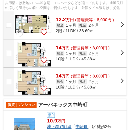
共用部には敷地内ごみ置き場・エレベータなどが揃っております。通風良好
の涼しく気持ちの良い空間をご提供いたします。外観タイル張りは、劣化が
少なくいつまも美しい外観を保ちます...
12.2
万
円
(管理費等：8,000円 )
1ヶ月
2ヶ月
敷金
礼金
2階 / 1LDK / 38.60㎡
14
万
円
(管理費等：8,000円 )
1ヶ月
2ヶ月
敷金
礼金
10階 / 1LDK / 45.88㎡
14
万
円
(管理費等：8,000円 )
1ヶ月
2ヶ月
敷金
礼金
10階 / 1LDK / 45.88㎡
アーバネックス中崎町
賃貸 | マンション
敷0
10.9
万円
地下鉄谷町線
「
中崎町
」駅 徒歩2分