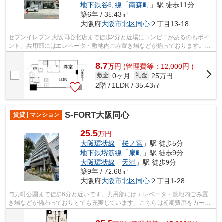
地下鉄谷町線
「
南森町
」駅 徒歩11分
築6年 / 35.43㎡
大阪府
大阪市北区
同心
２丁目13-18
セブンイレブン 大阪同心北店まで徒歩2分と近場にコンビニがあるのもポイ
ント。共用部にはエレベータ・敷地内ごみ置き場などが揃っております。駅
が周辺に2つあるので行動範囲が広がり...
8.7
万
円
(管理費等：12,000円 )
0ヶ月
25万円
敷金
礼金
2階 / 1LDK / 35.43㎡
S-FORT大阪同心
賃貸 | マンション
25.5
万円
大阪環状線
「
桜ノ宮
」駅 徒歩5分
地下鉄堺筋線
「
扇町
」駅 徒歩9分
大阪環状線
「
天満
」駅 徒歩9分
築9年 / 72.68㎡
大阪府
大阪市北区
同心
２丁目1-28
与力町公園まで徒歩6分と近いです。共用部にはエレベータ・敷地内ごみ置
き場などが備わっておりとても充実しています。こちらは初期費用をカード
でお支払いいただける物件です。場所が...