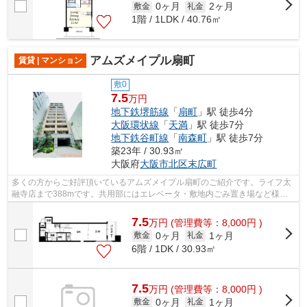
0ヶ月
2ヶ月
敷金
礼金
1階 / 1LDK / 40.76㎡
アムズメイプル扇町
賃貸 | マンション
敷0
7.5
万円
地下鉄堺筋線
「
扇町
」駅 徒歩4分
大阪環状線
「
天満
」駅 徒歩7分
地下鉄谷町線
「
南森町
」駅 徒歩7分
築23年 / 30.93㎡
大阪府
大阪市北区
末広町
多くの方からご好評頂いているアムズメイプル扇町のご紹介です。ライフ太
融寺店まで388mです。共用部にはエレベータ・敷地内ごみ置き場など様々
な設備やサービスが揃っているので便利...
7.5
万
円
(管理費等：8,000円 )
0ヶ月
1ヶ月
敷金
礼金
6階 / 1DK / 30.93㎡
7.5
万
円
(管理費等：8,000円 )
0ヶ月
1ヶ月
敷金
礼金