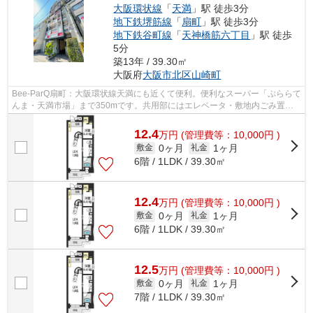
大阪環状線
「
天満
」駅 徒歩3分
地下鉄堺筋線
「
扇町
」駅 徒歩3分
地下鉄谷町線
「
天神橋筋六丁目
」駅 徒歩
5分
築13年 / 39.30㎡
大阪府
大阪市北区
山崎町
Bee-ParQ扇町：大阪環状線天満にも近くて便利。便利なスーパー「ぷららて
んま・天満市場」まで350mです。共用部にはエレベータ・敷地内ごみ置き
場などが備わっておりとても充実してい...
12.4
万
円
(管理費等：10,000円 )
0ヶ月
1ヶ月
敷金
礼金
6階 / 1LDK / 39.30㎡
12.4
万
円
(管理費等：10,000円 )
0ヶ月
1ヶ月
敷金
礼金
6階 / 1LDK / 39.30㎡
12.5
万
円
(管理費等：10,000円 )
0ヶ月
1ヶ月
敷金
礼金
7階 / 1LDK / 39.30㎡