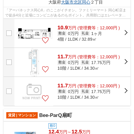
大阪府
大阪市北区
同心
２丁目
「アーバネックス同心II」のここがイチオシ。ファミリーマート 同心町店ま
で徒歩4分と近場にコンビニがあるのもポイント。共用部にはエレベータ・
敷地内ごみ置き場などが揃っており、...
10.9
万
円
(管理費等：12,000円 )
0万円
1ヶ月
敷金
礼金
4階 / 1LDK / 32.89㎡
11.7
万
円
(管理費等：12,000円 )
0万円
17.75万円
敷金
礼金
10階 / 1LDK / 34.30㎡
11.7
万
円
(管理費等：12,000円 )
0万円
17.75万円
敷金
礼金
10階 / 1LDK / 34.30㎡
Bee-ParQ扇町
賃貸 | マンション
敷0
12.4
12.5
万円～
万円