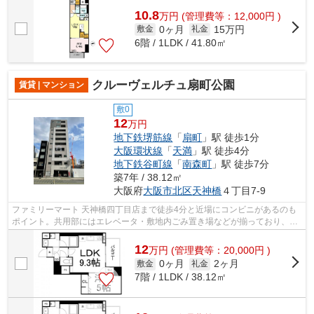
10.8
万
円
(管理費等：12,000円 )
0ヶ月
15万円
敷金
礼金
6階 / 1LDK / 41.80㎡
クルーヴェルチュ扇町公園
賃貸 | マンション
敷0
12
万円
地下鉄堺筋線
「
扇町
」駅 徒歩1分
大阪環状線
「
天満
」駅 徒歩4分
地下鉄谷町線
「
南森町
」駅 徒歩7分
築7年 / 38.12㎡
大阪府
大阪市北区
天神橋
４丁目7-9
ファミリーマート 天神橋四丁目店まで徒歩4分と近場にコンビニがあるのも
ポイント。共用部にはエレベータ・敷地内ごみ置き場などが揃っており、と
ても充実しています。充実の設備と綺...
12
万
円
(管理費等：20,000円 )
0ヶ月
2ヶ月
敷金
礼金
7階 / 1LDK / 38.12㎡