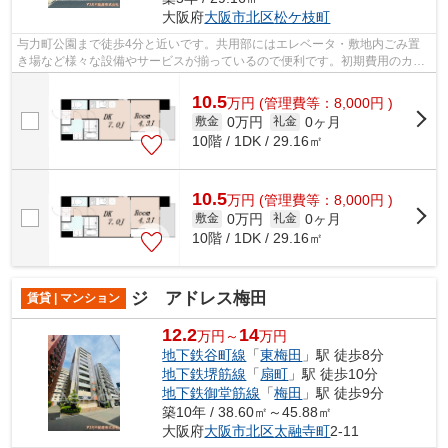
大阪府
大阪市北区
松ケ枝町
与力町公園まで徒歩4分と近いです。共用部にはエレベータ・敷地内ごみ置
き場など様々な設備やサービスが揃っているので便利です。初期費用のカー
ド決済ができます。冬場の換気にも適し...
10.5
万
円
(管理費等：8,000円 )
0万円
0ヶ月
敷金
礼金
10階 / 1DK / 29.16㎡
10.5
万
円
(管理費等：8,000円 )
0万円
0ヶ月
敷金
礼金
10階 / 1DK / 29.16㎡
ジ アドレス梅田
賃貸 | マンション
12.2
14
万円～
万円
地下鉄谷町線
「
東梅田
」駅 徒歩8分
地下鉄堺筋線
「
扇町
」駅 徒歩10分
地下鉄御堂筋線
「
梅田
」駅 徒歩9分
築10年 / 38.60㎡～45.88㎡
大阪府
大阪市北区
太融寺町
2-11