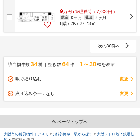
9
万
円
(管理費等：7,000円 )
0ヶ月
2ヶ月
敷金
礼金
8階 / 2K / 27.73㎡
次の30件へ
34
64
1～30
該当物件数
棟
空き数
件
棟を表示
駅で絞り込む
変更
変更
絞り込み条件：
なし
ページトップへ
大阪市の賃貸物件｜アスモ
>
(賃貸)路線・駅から探す
>
大阪メトロ地下鉄堺筋
線
>
扇町駅の賃貸