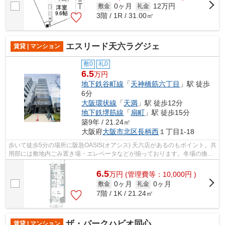
0ヶ月
12万円
敷金
礼金
3階 / 1R / 31.00㎡
エスリード天六ラグジェ
賃貸 | マンション
敷0
礼0
6.5
万円
地下鉄谷町線
「
天神橋筋六丁目
」駅 徒歩
6分
大阪環状線
「
天満
」駅 徒歩12分
地下鉄堺筋線
「
扇町
」駅 徒歩15分
築9年 / 21.24㎡
大阪府
大阪市北区
長柄西
１丁目1-18
歩いて徒歩5分の場所に阪急OASIS(オアシス) 天六店があるのもポイント。共
用部には敷地内ごみ置き場・エレベータなどが揃っております。冬場の換気
にも適した、風通しの良い湿気が溜ま...
6.5
万
円
(管理費等：10,000円 )
0ヶ月
0ヶ月
敷金
礼金
7階 / 1K / 21.24㎡
ザ・パークハビオ同心
賃貸 | マンション