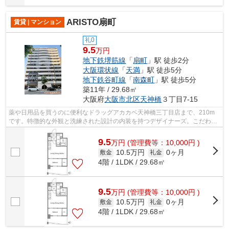
ARISTO扇町
賃貸 | マンション
礼0
9.5
万円
地下鉄堺筋線
「
扇町
」駅 徒歩2分
大阪環状線
「
天満
」駅 徒歩5分
地下鉄谷町線
「
南森町
」駅 徒歩5分
築11年 / 29.68㎡
大阪府
大阪市北区
天神橋
３丁目7-15
薬や日用品を買うのに便利なドラッグアカカベ天神橋三丁目店まで、210m
です。特徴的な外観と洗練された設計の内装を持つデザイナーズ。こだわり
条件、通風良好のシンプルな作りの物件...
9.5
万
円
(管理費等：10,000円 )
10.5万円
0ヶ月
敷金
礼金
4階 / 1LDK / 29.68㎡
9.5
万
円
(管理費等：10,000円 )
10.5万円
0ヶ月
敷金
礼金
4階 / 1LDK / 29.68㎡