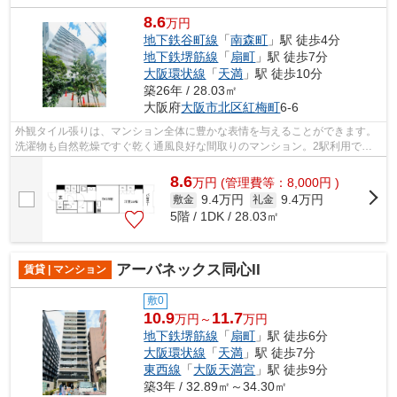
8.6
万円
地下鉄谷町線
「
南森町
」駅 徒歩4分
地下鉄堺筋線
「
扇町
」駅 徒歩7分
大阪環状線
「
天満
」駅 徒歩10分
築26年 / 28.03㎡
大阪府
大阪市北区
紅梅町
6-6
外観タイル張りは、マンション全体に豊かな表情を与えることができます。
洗濯物も自然乾燥ですぐ乾く通風良好な間取りのマンション。2駅利用でき
る場所にあり、アクセスが便利です。目...
8.6
万
円
(管理費等：8,000円 )
9.4万円
9.4万円
敷金
礼金
5階 / 1DK / 28.03㎡
アーバネックス同心II
賃貸 | マンション
敷0
10.9
11.7
万円～
万円
地下鉄堺筋線
「
扇町
」駅 徒歩6分
大阪環状線
「
天満
」駅 徒歩7分
東西線
「
大阪天満宮
」駅 徒歩9分
築3年 / 32.89㎡～34.30㎡