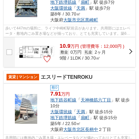
地下鉄堺筋線
「
扇町
」駅 徒歩7分
大阪環状線
「
天満
」駅 徒歩7分
築8年 / 30.70㎡
大阪府
大阪市北区
黒崎町
歩いて447mの場所に、ライフ中崎町駅前店があります。共用部にはエレベ
ータ・敷地内ごみ置き場などが揃っており、とても充実しています。築6年
の設備が充実した物件となっています。外...
10.9
万
円
(管理費等：12,000円 )
0万円
2ヶ月
敷金
礼金
9階 / 1LDK / 30.70㎡
エスリードTENROKU
賃貸 | マンション
敷0
7.91
万円
地下鉄谷町線
「
天神橋筋六丁目
」駅 徒歩
10分
大阪環状線
「
天満
」駅 徒歩15分
地下鉄堺筋線
「
扇町
」駅 徒歩15分
築5年 / 22.50㎡
大阪府
大阪市北区
長柄中
２丁目
共用部には敷地内ごみ置き場・エレベータなどが備わっておりとても充実し