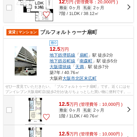
12
万
円
(管理費等：20,000円 )
0ヶ月
2ヶ月
敷金
礼金
7階 / 1LDK / 38.12㎡
ブルフォルトゥーナ扇町
賃貸 | マンション
敷0
12.5
万円
地下鉄堺筋線
「
扇町
」駅 徒歩2分
地下鉄谷町線
「
南森町
」駅 徒歩5分
大阪環状線
「
天満
」駅 徒歩7分
築7年 / 40.76㎡
大阪府
大阪市北区
末広町
ぜひ一度見ていただきたい、「ブルフォルトゥーナ扇町」です。近くにはセ
ブンイレブン大阪扇町店(徒歩2分)がありちょっとした買い物に便利です。外
観タイル張りを採用し、素敵な見た目...
12.5
万
円
(管理費等：10,000円 )
0ヶ月
2ヶ月
敷金
礼金
1階 / 1LDK / 40.76㎡
12.5
万
円
(管理費等：10,000円 )