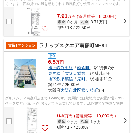
ています。四季折々の風を感じられる通風良好な快適のマンションです。し
っかりとした造りが自慢の築5年のマン...
7.91
万
円
(管理費等：8,000円 )
0ヶ月
8.71万円
敷金
礼金
7階 / 1K / 22.50㎡
ラナップスクエア南森町NEXT STAGE
賃貸 | マンション
敷0
6.5
万円
地下鉄谷町線
「
南森町
」駅 徒歩7分
東西線
「
大阪天満宮
」駅 徒歩5分
地下鉄堺筋線
「
扇町
」駅 徒歩11分
築21年 / 25.80㎡
大阪府
大阪市北区
松ケ枝町
3-4
グルメシティ南森町店まで355mです。共用部には敷地内ごみ置き場・エレ
ベータなどが備わっておりとても充実しています。10階建てで快適な物件。
アレルギー予防に適した、通気性の良い...
6.5
万
円
(管理費等：10,000円 )
0ヶ月
1ヶ月
敷金
礼金
6階 / 1R / 25.80㎡