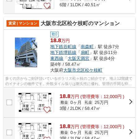
6階 / 1LDK / 40.51㎡
大阪市北区松ケ枝町のマンション
賃貸 | マンション
敷0
18.8
万円
地下鉄谷町線
「
南森町
」駅 徒歩7分
地下鉄堺筋線
「
扇町
」駅 徒歩11分
東西線
「
大阪天満宮
」駅 徒歩4分
築4年 / 58.47㎡
大阪府
大阪市北区
松ケ枝町
多くの方からご好評頂いているポラリス松ヶ枝のご紹介です。地上12階建て
のイチオシの物件です。外観タイル張りは耐久性に優れ、管理の手間も抑え
られます。電車移動の多い方に嬉しい...
18.8
万
円
(管理費等：12,000円 )
0ヶ月
25万円
敷金
礼金
3階 / 2LDK / 58.47㎡
18.8
万
円
(管理費等：12,000円 )
0ヶ月
25万円
敷金
礼金
3階 / 2LDK / 58.47㎡