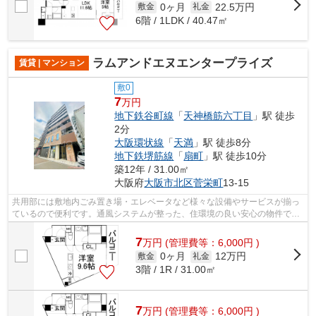
0ヶ月
22.5万円
敷金
礼金
6階 / 1LDK / 40.47㎡
ラムアンドエヌエンタープライズ
賃貸 | マンション
敷0
7
万円
地下鉄谷町線
「
天神橋筋六丁目
」駅 徒歩
2分
大阪環状線
「
天満
」駅 徒歩8分
地下鉄堺筋線
「
扇町
」駅 徒歩10分
築12年 / 31.00㎡
大阪府
大阪市北区
菅栄町
13-15
共用部には敷地内ごみ置き場・エレベータなど様々な設備やサービスが揃っ
ているので便利です。通風システムが整った、住環境の良い安心の物件で
す。こちらは初期費用をカードでお支払...
7
万
円
(管理費等：6,000円 )
0ヶ月
12万円
敷金
礼金
3階 / 1R / 31.00㎡
7
万
円
(管理費等：6,000円 )