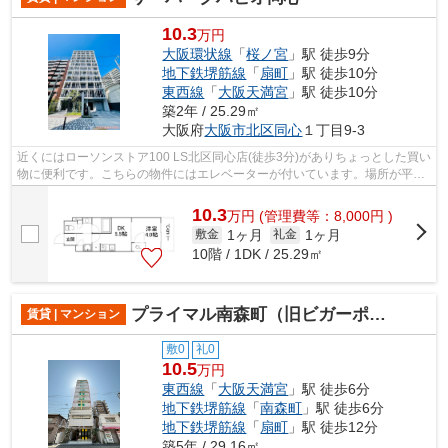
10.3
万円
大阪環状線
「
桜ノ宮
」駅 徒歩9分
地下鉄堺筋線
「
扇町
」駅 徒歩10分
東西線
「
大阪天満宮
」駅 徒歩10分
築2年 / 25.29㎡
大阪府
大阪市北区
同心
１丁目9-3
近くにはローソンストア100 LS北区同心店(徒歩3分)がありちょっとした買い
物に便利です。こちらの物件にはエレベーターが付いています。場所が平坦
なのは、ランニングをする上で抑えた...
10.3
万
円
(管理費等：8,000円 )
1ヶ月
1ヶ月
敷金
礼金
10階 / 1DK / 25.29㎡
プライマル南森町（旧ビガーポリス415松ヶ枝町Ⅲ）
賃貸 | マンション
敷0
礼0
10.5
万円
東西線
「
大阪天満宮
」駅 徒歩6分
地下鉄堺筋線
「
南森町
」駅 徒歩6分
地下鉄堺筋線
「
扇町
」駅 徒歩12分
築5年 / 29.16㎡