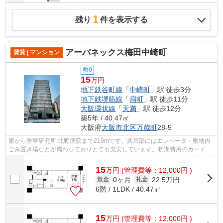
1
残り
件を表示する
アーバネックス梅田中崎町
賃貸 | マンション
敷0
15
万円
地下鉄谷町線
「
中崎町
」駅 徒歩3分
地下鉄堺筋線
「
扇町
」駅 徒歩11分
大阪環状線
「
天満
」駅 徒歩12分
築5年 / 40.47㎡
大阪府
大阪市北区
万歳町
28-5
家から医学研究所 北野病院まで219mです。共用部にはエレベータ・敷地内
ごみ置き場などが備わっておりとても充実しています。初期費用のカード決
済ができます。こちらの物件はマンショ...
15
万
円
(管理費等：12,000円 )
0ヶ月
22.5万円
敷金
礼金
6階 / 1LDK / 40.47㎡
15
万
円
(管理費等：12,000円 )