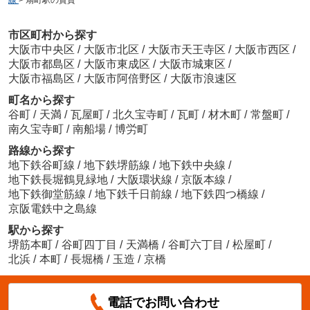
市区町村から探す
大阪市中央区
/
大阪市北区
/
大阪市天王寺区
/
大阪市西区
/
大阪市都島区
/
大阪市東成区
/
大阪市城東区
/
大阪市福島区
/
大阪市阿倍野区
/
大阪市浪速区
町名から探す
谷町
/
天満
/
瓦屋町
/
北久宝寺町
/
瓦町
/
材木町
/
常盤町
/
南久宝寺町
/
南船場
/
博労町
路線から探す
地下鉄谷町線
/
地下鉄堺筋線
/
地下鉄中央線
/
地下鉄長堀鶴見緑地
/
大阪環状線
/
京阪本線
/
地下鉄御堂筋線
/
地下鉄千日前線
/
地下鉄四つ橋線
/
京阪電鉄中之島線
駅から探す
堺筋本町
/
谷町四丁目
/
天満橋
/
谷町六丁目
/
松屋町
/
北浜
/
本町
/
長堀橋
/
玉造
/
京橋
電話でお問い合わせ