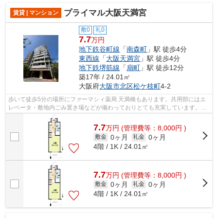
プライマル大阪天満宮
賃貸 | マンション
敷0
礼0
7.7
万円
地下鉄谷町線
「
南森町
」駅 徒歩4分
東西線
「
大阪天満宮
」駅 徒歩4分
地下鉄堺筋線
「
扇町
」駅 徒歩12分
築17年 / 24.01㎡
大阪府
大阪市北区
松ケ枝町
4-2
歩いて徒歩5分の場所にファーマシィ薬局 天満橋もあります。共用部にはエ
レベータ・敷地内ごみ置き場などが備わっておりとても充実しています。高
層建築がお好きな方には11階建てのこ...
7.7
万
円
(管理費等：8,000円 )
0ヶ月
0ヶ月
敷金
礼金
4階 / 1K / 24.01㎡
7.7
万
円
(管理費等：8,000円 )
0ヶ月
0ヶ月
敷金
礼金
4階 / 1K / 24.01㎡