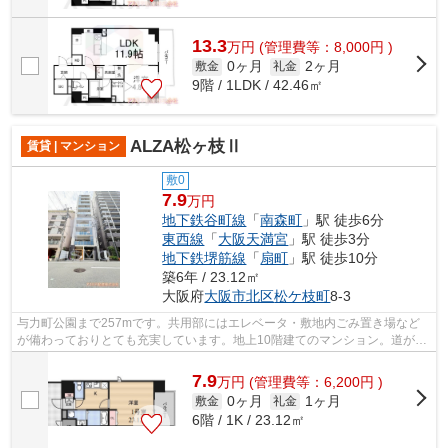
13.3
万
円
(管理費等：8,000円 )
0ヶ月
2ヶ月
敷金
礼金
9階 / 1LDK / 42.46㎡
ALZA松ヶ枝Ⅱ
賃貸 | マンション
敷0
7.9
万円
地下鉄谷町線
「
南森町
」駅 徒歩6分
東西線
「
大阪天満宮
」駅 徒歩3分
地下鉄堺筋線
「
扇町
」駅 徒歩10分
築6年 / 23.12㎡
大阪府
大阪市北区
松ケ枝町
8-3
与力町公園まで257mです。共用部にはエレベータ・敷地内ごみ置き場など
が備わっておりとても充実しています。地上10階建てのマンション。道が平
坦だと買い物も快適にできますね。特徴...
7.9
万
円
(管理費等：6,200円 )
0ヶ月
1ヶ月
敷金
礼金
6階 / 1K / 23.12㎡