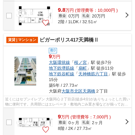
9.8
万
円
(管理費等：10,000円 )
0万円
20万円
敷金
礼金
2階 / 1LDK / 32.51㎡
ビガーポリス417天満橋Ⅱ
賃貸 | マンション
敷0
9
万円
大阪環状線
「
桜ノ宮
」駅 徒歩7分
地下鉄堺筋線
「
扇町
」駅 徒歩11分
地下鉄谷町線
「
天神橋筋六丁目
」駅 徒歩
15分
築5年 / 27.73㎡
大阪府
大阪市北区
天満橋
２丁目
近くにはセブンイレブン 大阪同心２丁目店(徒歩4分)がありちょっとした買い
物に便利です。共用部にはエレベータ・敷地内ごみ置き場などが揃ってお
り、とても充実しています。眺望良好...
9
万
円
(管理費等：7,000円 )
0ヶ月
2ヶ月
敷金
礼金
8階 / 2K / 27.73㎡