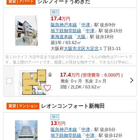
シルフィードうめきた
賃貸 | アパート
敷0
17.4
万円
阪急神戸本線
「
中津
」駅 徒歩9分
地下鉄御堂筋線
「
中津
」駅 徒歩15分
東海道本線
「
大阪
」駅 徒歩18分
築1年 / 63.62㎡
大阪府
大阪市北区
大淀北
１丁目1-11
近くのライフ 大淀中店まで徒歩5分で行けます。こちらの物件はアパートで
す。最上階のアパートです。風通しが良好な物件です。できるだけ早めに不
動産情報を集めたい方は当社スタッフ...
17.4
万
円
(管理費等：8,000円 )
0ヶ月
2ヶ月
敷金
礼金
3階 / 2LDK / 63.62㎡
レオンコンフォート新梅田
賃貸 | マンション
敷0
13
万円
阪急神戸本線
「
中津
」駅 徒歩5分
地下鉄御堂筋線
「
中津
」駅 徒歩12分