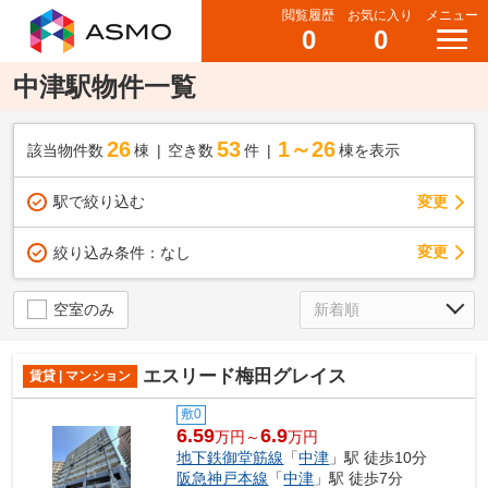
閲覧履歴
お気に入り
メニュー
0
0
中津駅物件一覧
26
53
1～26
該当物件数
棟
空き数
件
棟を表示
駅で絞り込む
変更
変更
絞り込み条件：
なし
空室のみ
エスリード梅田グレイス
賃貸 | マンション
敷0
6.59
6.9
万円～
万円
地下鉄御堂筋線
「
中津
」駅 徒歩10分
阪急神戸本線
「
中津
」駅 徒歩7分