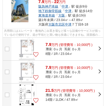
7.9
22
万円～
万円
阪急神戸本線
「
中津
」駅 徒歩9分
地下鉄御堂筋線
「
中津
」駅 徒歩14分
東海道本線
「
大阪
」駅 徒歩19分
築1年未満 / 23.04㎡～47.89㎡
大阪府
大阪市北区
中津
７丁目8-18
共用部にはエレベータ・敷地内ごみ置き場など様々な設備やサービスが揃っ
ているので便利です。道が平坦だと買い物も快適にできますね。清潔感のあ
る室内が魅力的な令和8年築の物件とな...
7.9
万
円
(管理費等：10,000円 )
0ヶ月
0ヶ月
敷金
礼金
8階 / 1R / 23.04㎡
7.9
万
円
(管理費等：10,000円 )
0ヶ月
0ヶ月
敷金
礼金
8階 / 1R / 23.04㎡
21.5
万
円
(管理費等：10,000円 )
0ヶ月
0ヶ月
敷金
礼金
14階 / 1LDK / 47.89㎡