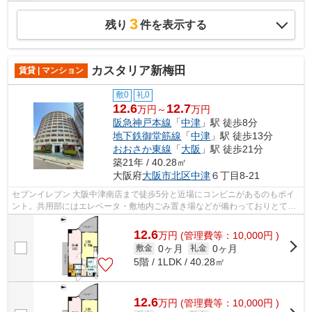
3
残り
件を表示する
カスタリア新梅田
賃貸 | マンション
敷0
礼0
12.6
12.7
万円～
万円
阪急神戸本線
「
中津
」駅 徒歩8分
地下鉄御堂筋線
「
中津
」駅 徒歩13分
おおさか東線
「
大阪
」駅 徒歩21分
築21年 / 40.28㎡
大阪府
大阪市北区
中津
６丁目8-21
セブンイレブン 大阪中津南店まで徒歩5分と近場にコンビニがあるのもポイ
ント。共用部にはエレベータ・敷地内ごみ置き場などが備わっておりとても
充実しています。風通しが良く、湿気...
12.6
万
円
(管理費等：10,000円 )
0ヶ月
0ヶ月
敷金
礼金
5階 / 1LDK / 40.28㎡
12.6
万
円
(管理費等：10,000円 )