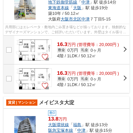
地下鉄御堂筋線
「
中津
」駅 徒歩14分
東海道本線
「
大阪
」駅 徒歩19分
築10年 / 50.12㎡
大阪府
大阪市北区
中津
７丁目5-15
共用部にはエレベータ・敷地内ごみ置き場などが揃っております。独創的な
デザイナーズマンションで、ご好評いただいています。外壁はタイル張りと
なっていて、きれいな外観をしていま...
16.3
万
円
(管理費等：20,000円 )
0万円
0ヶ月
敷金
礼金
4階 / 1LDK / 50.12㎡
16.3
万
円
(管理費等：20,000円 )
0万円
0ヶ月
敷金
礼金
4階 / 1LDK / 50.12㎡
メイビスタ大淀
賃貸 | マンション
敷0
13.8
万円
大阪環状線
「
福島
」駅 徒歩13分
阪急宝塚本線
「
中津
」駅 徒歩15分