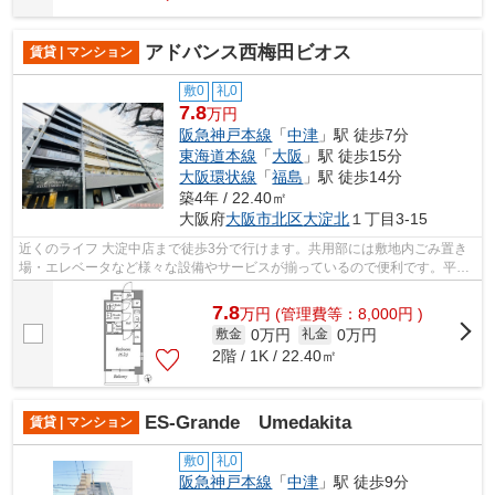
アドバンス西梅田ビオス
賃貸 | マンション
敷0
礼0
7.8
万円
阪急神戸本線
「
中津
」駅 徒歩7分
東海道本線
「
大阪
」駅 徒歩15分
大阪環状線
「
福島
」駅 徒歩14分
築4年 / 22.40㎡
大阪府
大阪市北区
大淀北
１丁目3-15
近くのライフ 大淀中店まで徒歩3分で行けます。共用部には敷地内ごみ置き
場・エレベータなど様々な設備やサービスが揃っているので便利です。平坦
な場所にある物件なら毎日の移動も快...
7.8
万
円
(管理費等：8,000円 )
0万円
0万円
敷金
礼金
2階 / 1K / 22.40㎡
ES-Grande Umedakita
賃貸 | マンション
敷0
礼0
阪急神戸本線
「
中津
」駅 徒歩9分