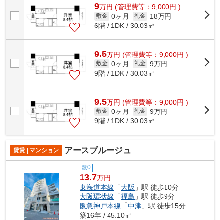
9
万
円
(管理費等：9,000円 )
0ヶ月
18万円
敷金
礼金
6階 / 1DK / 30.03㎡
9.5
万
円
(管理費等：9,000円 )
0ヶ月
9万円
敷金
礼金
9階 / 1DK / 30.03㎡
9.5
万
円
(管理費等：9,000円 )
0ヶ月
9万円
敷金
礼金
9階 / 1DK / 30.03㎡
アースブルージュ
賃貸 | マンション
敷0
13.7
万円
東海道本線
「
大阪
」駅 徒歩10分
大阪環状線
「
福島
」駅 徒歩9分
阪急神戸本線
「
中津
」駅 徒歩15分
築16年 / 45.10㎡