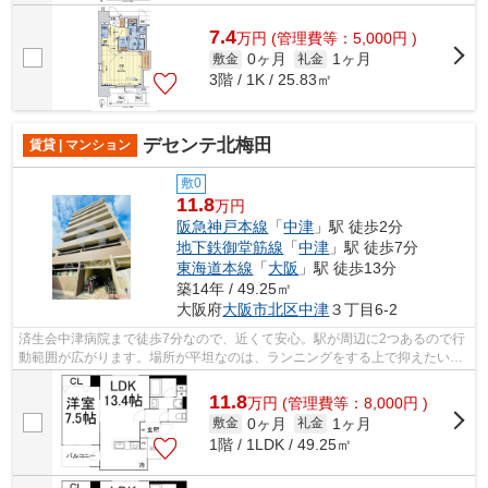
7.4
万
円
(管理費等：5,000円 )
0ヶ月
1ヶ月
敷金
礼金
3階 / 1K / 25.83㎡
デセンテ北梅田
賃貸 | マンション
敷0
11.8
万円
阪急神戸本線
「
中津
」駅 徒歩2分
地下鉄御堂筋線
「
中津
」駅 徒歩7分
東海道本線
「
大阪
」駅 徒歩13分
築14年 / 49.25㎡
大阪府
大阪市北区
中津
３丁目6-2
済生会中津病院まで徒歩7分なので、近くて安心。駅が周辺に2つあるので行
動範囲が広がります。場所が平坦なのは、ランニングをする上で抑えたいポ
イントですね。遠くの風景を見つめる...
11.8
万
円
(管理費等：8,000円 )
0ヶ月
1ヶ月
敷金
礼金
1階 / 1LDK / 49.25㎡