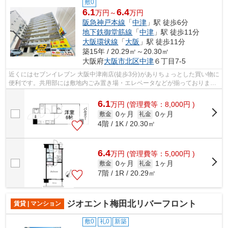
敷0
6.1
6.4
万円～
万円
阪急神戸本線
「
中津
」駅 徒歩6分
地下鉄御堂筋線
「
中津
」駅 徒歩11分
大阪環状線
「
大阪
」駅 徒歩11分
築15年 / 20.29㎡～20.30㎡
大阪府
大阪市北区
中津
６丁目7-5
近くにはセブンイレブン 大阪中津南店(徒歩3分)がありちょっとした買い物に
便利です。共用部には敷地内ごみ置き場・エレベータなどが揃っておりま
す。外観タイル張りは、雨風の侵入を...
6.1
万
円
(管理費等：8,000円 )
0ヶ月
0ヶ月
敷金
礼金
4階 / 1K / 20.30㎡
6.4
万
円
(管理費等：5,000円 )
0ヶ月
1ヶ月
敷金
礼金
7階 / 1R / 20.29㎡
ジオエント梅田北リバーフロント
賃貸 | マンション
敷0
礼0
新築