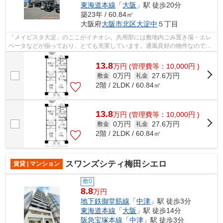
東海道本線
「
大阪
」駅 徒歩20分
築23年 / 60.84㎡
大阪府
大阪市北区
大淀中
５丁目
「メイビスタ大淀」のここがイチオシ。共用部には敷地内ごみ置き場・エレ
ベータなどが揃っており、とても充実しています。通風良好の物件なのでい
つでも新鮮な空気を味わえます。こち...
13.8
万
円
(管理費等：10,000円 )
0万円
27.6万円
敷金
礼金
2階 / 2LDK / 60.84㎡
13.8
万
円
(管理費等：10,000円 )
0万円
27.6万円
敷金
礼金
2階 / 2LDK / 60.84㎡
スワンズシティ梅田シエロ
賃貸 | マンション
敷0
8.8
万円
地下鉄御堂筋線
「
中津
」駅 徒歩3分
東海道本線
「
大阪
」駅 徒歩14分
阪急宝塚本線
「
中津
」駅 徒歩3分