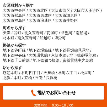
市区町村から探す
大阪市中央区
/
大阪市北区
/
大阪市西区
/
大阪市天王寺区
/
大阪市都島区
/
大阪市東成区
/
大阪市城東区
/
大阪市福島区
/
大阪市浪速区
/
大阪市生野区
町名から探す
天満
/
谷町
/
北久宝寺町
/
瓦屋町
/
常盤町
/
南船場
/
材木町
/
南久宝寺町
/
船越町
/
博労町
路線から探す
地下鉄谷町線
/
地下鉄堺筋線
/
地下鉄長堀鶴見緑地
/
地下鉄中央線
/
大阪環状線
/
京阪本線
/
地下鉄御堂筋線
/
地下鉄千日前線
/
地下鉄四つ橋線
/
京阪電鉄中之島線
駅から探す
堺筋本町
/
谷町四丁目
/
天満橋
/
谷町六丁目
/
松屋町
/
北浜
/
本町
/
京橋
/
玉造
/
長堀橋
電話でお問い合わせ
営業時間：
9:00～18：00