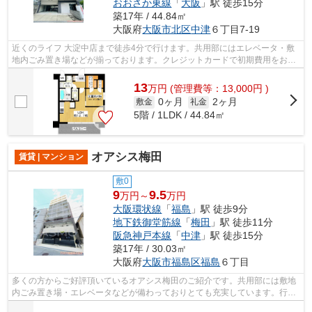
おおさか東線
「
大阪
」駅 徒歩15分
築17年 / 44.84㎡
大阪府
大阪市北区
中津
６丁目7-19
近くのライフ 大淀中店まで徒歩4分で行けます。共用部にはエレベータ・敷
地内ごみ置き場などが揃っております。クレジットカードで初期費用をお支
払いいただける物件です。素敵なデザ...
13
万
円
(管理費等：13,000円 )
0ヶ月
2ヶ月
敷金
礼金
5階 / 1LDK / 44.84㎡
オアシス梅田
賃貸 | マンション
敷0
9
9.5
万円～
万円
大阪環状線
「
福島
」駅 徒歩9分
地下鉄御堂筋線
「
梅田
」駅 徒歩11分
阪急神戸本線
「
中津
」駅 徒歩15分
築17年 / 30.03㎡
大阪府
大阪市福島区
福島
６丁目
多くの方からご好評頂いているオアシス梅田のご紹介です。共用部には敷地
内ごみ置き場・エレベータなどが備わっておりとても充実しています。行き
先に応じて駅を選べる2駅利用可能な物...