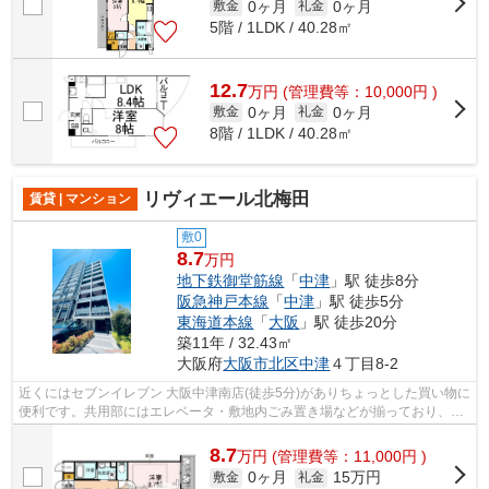
0ヶ月
0ヶ月
敷金
礼金
5階 / 1LDK / 40.28㎡
12.7
万
円
(管理費等：10,000円 )
0ヶ月
0ヶ月
敷金
礼金
8階 / 1LDK / 40.28㎡
リヴィエール北梅田
賃貸 | マンション
敷0
8.7
万円
地下鉄御堂筋線
「
中津
」駅 徒歩8分
阪急神戸本線
「
中津
」駅 徒歩5分
東海道本線
「
大阪
」駅 徒歩20分
築11年 / 32.43㎡
大阪府
大阪市北区
中津
４丁目8-2
近くにはセブンイレブン 大阪中津南店(徒歩5分)がありちょっとした買い物に
便利です。共用部にはエレベータ・敷地内ごみ置き場などが揃っており、と
ても充実しています。防犯対策もバ...
8.7
万
円
(管理費等：11,000円 )
0ヶ月
15万円
敷金
礼金