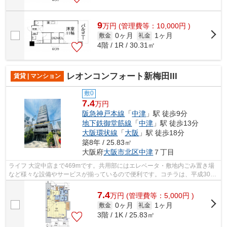
9
万
円
(管理費等：10,000円 )
0ヶ月
1ヶ月
敷金
礼金
4階 / 1R / 30.31㎡
レオンコンフォート新梅田III
賃貸 | マンション
敷0
7.4
万円
阪急神戸本線
「
中津
」駅 徒歩9分
地下鉄御堂筋線
「
中津
」駅 徒歩13分
大阪環状線
「
大阪
」駅 徒歩18分
築8年 / 25.83㎡
大阪府
大阪市北区
中津
７丁目
ライフ 大淀中店まで469mです。共用部にはエレベータ・敷地内ごみ置き場
など様々な設備やサービスが揃っているので便利です。コチラは、平成30年
築の、多くの方に好評の物件となります...
7.4
万
円
(管理費等：5,000円 )
0ヶ月
1ヶ月
敷金
礼金
3階 / 1K / 25.83㎡