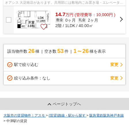
オアシス 大淀南店があります。共用部には敷地内ごみ置き場・エレベータな
どが備わっておりとても充実しています...
14.7
万
円
(管理費等：10,000円 )
0ヶ月
2ヶ月
敷金
礼金
2階 / 1LDK / 40.00㎡
26
53
1～26
該当物件数
棟
空き数
件
棟を表示
駅で絞り込む
変更
変更
絞り込み条件：
なし
ページトップへ
大阪市の賃貸物件｜アスモ
>
(賃貸)路線・駅から探す
>
阪急電鉄阪急神戸本線
>
中津駅の賃貸