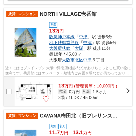
NORTH VILLAGE壱番館
賃貸 | マンション
敷0
13
万円
阪急神戸本線
「
中津
」駅 徒歩5分
地下鉄御堂筋線
「
中津
」駅 徒歩5分
大阪環状線
「
大阪
」駅 徒歩11分
築18年 / 45.00㎡
大阪府
大阪市北区
中津
５丁目
近くにはセブンイレブン 大阪中津南店(徒歩5分)がありちょっとした買い物に
便利です。共用部にはエレベータ・敷地内ごみ置き場などが備わっておりと
ても充実しています。こちらのマン...
13
万
円
(管理費等：10,000円 )
0万円
1.5ヶ月
敷金
礼金
3階 / 1LDK / 45.00㎡
CAVANA梅田北（旧プレサンス梅田北アロー）
賃貸 | マンション
敷0
礼0
11.7
13.1
万円～
万円