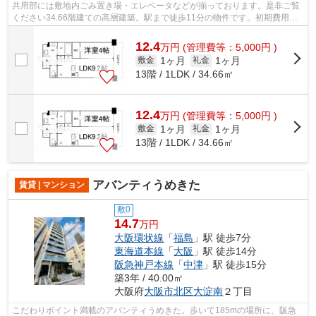
共用部には敷地内ごみ置き場・エレベータなどが揃っております。是非ご覧
ください34.66階建ての高層建築。駅まで徒歩11分の物件です。初期費用は
カードで決済いただけます。2駅利用が...
12.4
万
円
(管理費等：5,000円 )
1ヶ月
1ヶ月
敷金
礼金
13階 / 1LDK / 34.66㎡
12.4
万
円
(管理費等：5,000円 )
1ヶ月
1ヶ月
敷金
礼金
13階 / 1LDK / 34.66㎡
アバンティうめきた
賃貸 | マンション
敷0
14.7
万円
大阪環状線
「
福島
」駅 徒歩7分
東海道本線
「
大阪
」駅 徒歩14分
阪急神戸本線
「
中津
」駅 徒歩15分
築3年 / 40.00㎡
大阪府
大阪市北区
大淀南
２丁目
こだわりポイント満載のアバンティうめきた。歩いて185mの場所に、阪急