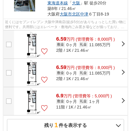
東海道本線
「
大阪
」駅 徒歩20分
築8年 / 21.46㎡
大阪府
大阪市北区
中津
６丁目8-19
近くにはセブンイレブン 大阪中津南店(徒歩5分)がありちょっとした買い物に
便利です。共用部にはエレベータ・敷地内ごみ置き場などが揃っており、と
ても充実しています。駅まで徒歩11...
6.59
万
円
(管理費等：8,000円 )
0ヶ月
11.085万円
敷金
礼金
2階 / 1K / 21.46㎡
6.59
万
円
(管理費等：8,000円 )
0ヶ月
11.085万円
敷金
礼金
2階 / 1K / 21.46㎡
6.9
万
円
(管理費等：5,000円 )
0ヶ月
1ヶ月
敷金
礼金
11階 / 1K / 21.46㎡
1
残り
件を表示する