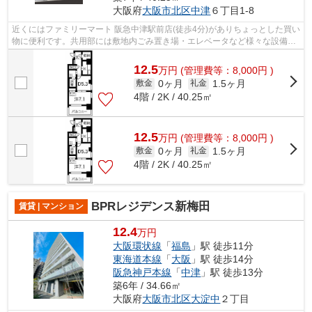
大阪府
大阪市北区
中津
６丁目1-8
近くにはファミリーマート 阪急中津駅前店(徒歩4分)がありちょっとした買い
物に便利です。共用部には敷地内ごみ置き場・エレベータなど様々な設備や
サービスが揃っているので便利です...
12.5
万
円
(管理費等：8,000円 )
0ヶ月
1.5ヶ月
敷金
礼金
4階 / 2K / 40.25㎡
12.5
万
円
(管理費等：8,000円 )
0ヶ月
1.5ヶ月
敷金
礼金
4階 / 2K / 40.25㎡
BPRレジデンス新梅田
賃貸 | マンション
12.4
万円
大阪環状線
「
福島
」駅 徒歩11分
東海道本線
「
大阪
」駅 徒歩14分
阪急神戸本線
「
中津
」駅 徒歩13分
築6年 / 34.66㎡
大阪府
大阪市北区
大淀中
２丁目