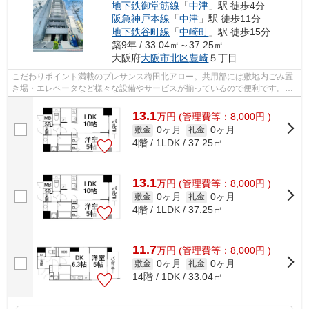
地下鉄御堂筋線
「
中津
」駅 徒歩4分
阪急神戸本線
「
中津
」駅 徒歩11分
地下鉄谷町線
「
中崎町
」駅 徒歩15分
築9年 / 33.04㎡～37.25㎡
大阪府
大阪市北区
豊崎
５丁目
こだわりポイント満載のプレサンス梅田北アロー。共用部には敷地内ごみ置
き場・エレベータなど様々な設備やサービスが揃っているので便利です。徒
歩4分で駅にアクセス可能な、魅力的な...
13.1
万
円
(管理費等：8,000円 )
0ヶ月
0ヶ月
敷金
礼金
4階 / 1LDK / 37.25㎡
13.1
万
円
(管理費等：8,000円 )
0ヶ月
0ヶ月
敷金
礼金
4階 / 1LDK / 37.25㎡
11.7
万
円
(管理費等：8,000円 )
0ヶ月
0ヶ月
敷金
礼金
14階 / 1DK / 33.04㎡