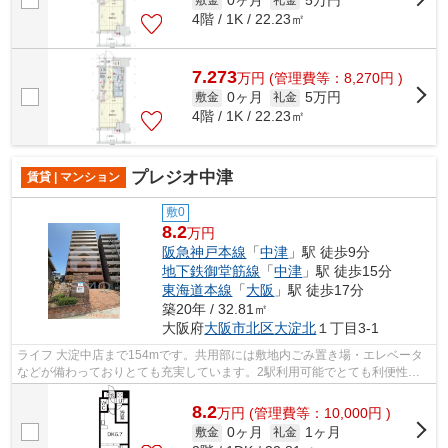
0ヶ月
5万円
4階 / 1K / 22.23㎡
7.273
万
円
(管理費等：8,270円 )
0ヶ月
5万円
敷金
礼金
4階 / 1K / 22.23㎡
プレジオ中津
賃貸 | マンション
敷0
8.2
万円
阪急神戸本線
「
中津
」駅 徒歩9分
地下鉄御堂筋線
「
中津
」駅 徒歩15分
東海道本線
「
大阪
」駅 徒歩17分
築20年 / 32.81㎡
大阪府
大阪市北区
大淀北
１丁目3-1
ライフ 大淀中店まで154mです。共用部には敷地内ごみ置き場・エレベータ
などが備わっておりとても充実しています。2駅利用可能でとても利便性の
高いマンションです。駅から徒歩9分の物...
8.2
万
円
(管理費等：10,000円 )
0ヶ月
1ヶ月
敷金
礼金