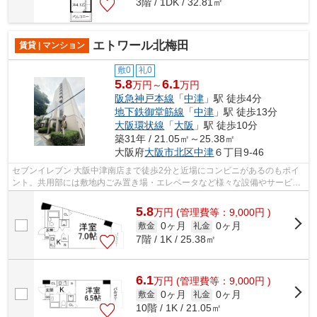
3階 / 1DK / 32.81㎡
エトワール北梅田
賃貸 | マンション
敷0
礼0
5.8
6.1
万円～
万円
阪急神戸本線
「
中津
」駅 徒歩4分
地下鉄御堂筋線
「
中津
」駅 徒歩13分
大阪環状線
「
大阪
」駅 徒歩10分
築31年 / 21.05㎡～25.38㎡
大阪府
大阪市北区
中津
６丁目9-46
セブンイレブン 大阪中津南店まで徒歩2分と近場にコンビニがあるのもポイ
ント。共用部には敷地内ごみ置き場・エレベータなど様々な設備やサービス
が揃っているので便利です。満足でき...
5.8
万
円
(管理費等：9,000円 )
0ヶ月
0ヶ月
敷金
礼金
7階 / 1K / 25.38㎡
6.1
万
円
(管理費等：9,000円 )
0ヶ月
0ヶ月
敷金
礼金
10階 / 1K / 21.05㎡