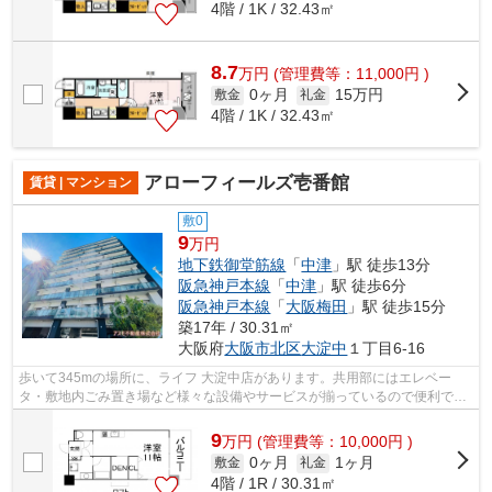
4階 / 1K / 32.43㎡
8.7
万
円
(管理費等：11,000円 )
0ヶ月
15万円
敷金
礼金
4階 / 1K / 32.43㎡
アローフィールズ壱番館
賃貸 | マンション
敷0
9
万円
地下鉄御堂筋線
「
中津
」駅 徒歩13分
阪急神戸本線
「
中津
」駅 徒歩6分
阪急神戸本線
「
大阪梅田
」駅 徒歩15分
築17年 / 30.31㎡
大阪府
大阪市北区
大淀中
１丁目6-16
歩いて345mの場所に、ライフ 大淀中店があります。共用部にはエレベー
タ・敷地内ごみ置き場など様々な設備やサービスが揃っているので便利で
す。場所が平坦なのは、ランニングをする上...
9
万
円
(管理費等：10,000円 )
0ヶ月
1ヶ月
敷金
礼金
4階 / 1R / 30.31㎡