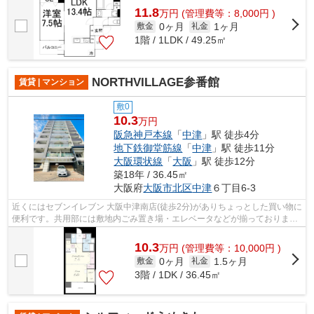
11.8
万
円
(管理費等：8,000円 )
0ヶ月
1ヶ月
敷金
礼金
1階 / 1LDK / 49.25㎡
NORTHVILLAGE参番館
賃貸 | マンション
敷0
10.3
万円
阪急神戸本線
「
中津
」駅 徒歩4分
地下鉄御堂筋線
「
中津
」駅 徒歩11分
大阪環状線
「
大阪
」駅 徒歩12分
築18年 / 36.45㎡
大阪府
大阪市北区
中津
６丁目6-3
近くにはセブンイレブン 大阪中津南店(徒歩2分)がありちょっとした買い物に
便利です。共用部には敷地内ごみ置き場・エレベータなどが揃っておりま
す。きれいな外観を簡単に保つことが...
10.3
万
円
(管理費等：10,000円 )
0ヶ月
1.5ヶ月
敷金
礼金
3階 / 1DK / 36.45㎡