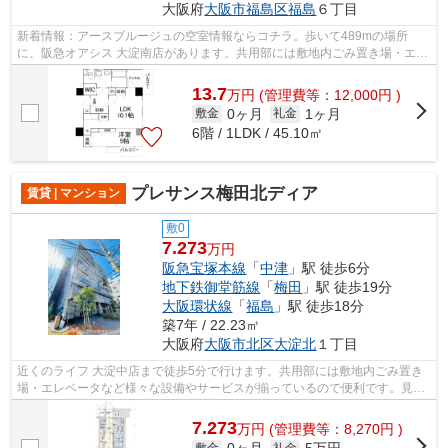
大阪府
大阪市福島区
福島
６丁目
新着情報：アースブルージュの空室情報ならコチラ。歩いて489mの場所
に、阪急オアシス 大淀南店があります。共用部には敷地内ごみ置き場・エレ
ベータなどが備わっておりとても充実して...
13.7
万
円
(管理費等：12,000円 )
0ヶ月
1ヶ月
敷金
礼金
6階 / 1LDK / 45.10㎡
プレサンス梅田北ディア
賃貸 | マンション
敷0
7.273
万円
阪急宝塚本線
「
中津
」駅 徒歩6分
地下鉄御堂筋線
「
梅田
」駅 徒歩19分
大阪環状線
「
福島
」駅 徒歩18分
築7年 / 22.23㎡
大阪府
大阪市北区
大淀北
１丁目
近くのライフ 大淀中店まで徒歩5分で行けます。共用部には敷地内ごみ置き
場・エレベータなど様々な設備やサービスが揃っているので便利です。見た
目がきれいな外観タイル張りの物件で...
7.273
万
円
(管理費等：8,270円 )
敷金
礼金