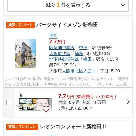
1
残り
件を表示する
パークサイドメゾン新梅田
賃貸 | アパート
敷0
7.7
万円
阪急神戸本線
「
中津
」駅 徒歩9分
大阪環状線
「
福島
」駅 徒歩13分
地下鉄御堂筋線
「
梅田
」駅 徒歩13分
築7年 / 25.06㎡
大阪府
大阪市北区
大淀中
１丁目15-20
歩いて徒歩6分の場所に阪急オアシス 大淀南店があるのもポイント。清潔感
のある室内が魅力的な2019年築の物件となっており、一押しです。ごみ置き
場も用意されており、通勤前などにご...
7.7
万
円
(管理費等：8,000円 )
0ヶ月
10万円
敷金
礼金
3階 / 1K / 25.06㎡
レオンコンフォート新梅田Ⅱ
賃貸 | マンション