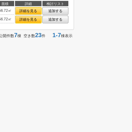
面積
詳細
検討リスト
56.72㎡
詳細を見る
追加する
56.72㎡
詳細を見る
追加する
7
23
1-7
公開件数
棟 空き数
件
棟表示