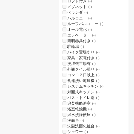
ロフト付き
(-)
メゾネット
(-)
ベランダ
(-)
バルコニー
(-)
ルーフバルコニー
(-)
オール電化
(-)
エレベーター
(-)
照明器具付き
(-)
駐輪場
(-)
バイク置場あり
(-)
家具・家電付き
(-)
洗濯機置場有
(-)
外観タイル張り
(-)
コンロ２口以上
(-)
食器洗い乾燥機
(-)
システムキッチン
(-)
対面式キッチン
(-)
バス・トイレ別
(-)
追焚機能浴室
(-)
浴室乾燥機
(-)
温水洗浄便座
(-)
洗面台
(-)
洗髪洗面化粧台
(-)
シャワー
(-)