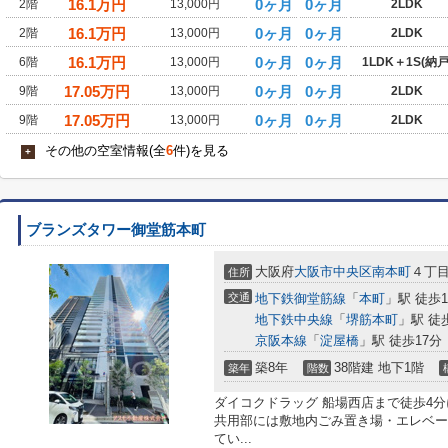
16.1
万円
0ヶ月
0ヶ月
2階
13,000円
2LDK
16.1
万円
0ヶ月
0ヶ月
2階
13,000円
2LDK
16.1
万円
0ヶ月
0ヶ月
6階
13,000円
1LDK＋1S(納戸
17.05
万円
0ヶ月
0ヶ月
9階
13,000円
2LDK
17.05
万円
0ヶ月
0ヶ月
9階
13,000円
2LDK
その他の空室情報(全
6
件)を見る
+
ブランズタワー御堂筋本町
大阪府
大阪市中央区
南本町
４丁目3
住所
交通
地下鉄御堂筋線
「
本町
」駅 徒歩
地下鉄中央線
「
堺筋本町
」駅 徒
京阪本線
「
淀屋橋
」駅 徒歩17分
築8年
38階建 地下1階
築年
階数
ダイコクドラッグ 船場西店まで徒歩4
共用部には敷地内ごみ置き場・エレベー
てい...