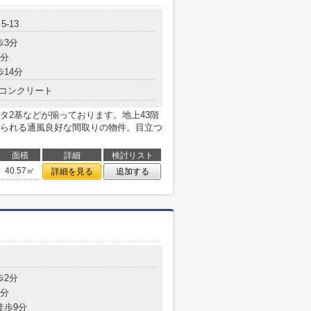
-13
歩3分
4分
歩14分
コンクリート
タ2基などが揃っております。地上43階
られる通風良好な間取りの物件。目立つ
面積
詳細
検討リスト
40.57㎡
詳細を見る
追加する
目
歩2分
9分
徒歩9分