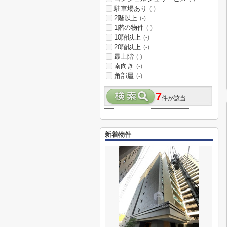
駐車場あり
(-)
2階以上
(-)
1階の物件
(-)
10階以上
(-)
20階以上
(-)
最上階
(-)
南向き
(-)
角部屋
(-)
7
件が該当
新着物件