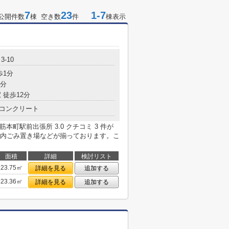
7
23
1-7
公開件数
棟 空き数
件
棟表示
-10
歩1分
5分
 徒歩12分
コンクリート
本町駅前出張所 3.0 クチコミ 3 件が
内ごみ置き場などが揃っております。こ
面積
詳細
検討リスト
23.75㎡
詳細を見る
追加する
23.36㎡
詳細を見る
追加する