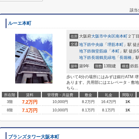
該当
ルーエ本町
大阪府
大阪市中央区
南本町
２丁目3
住所
交通
地下鉄中央線
「
堺筋本町
」駅 徒
地下鉄御堂筋線
「
本町
」駅 徒歩
地下鉄長堀鶴見緑地
「
長堀橋
」駅
築9年
13階建
鉄筋
築年
階数
構造
歩いて4分の場所にはみずほ銀行ATM 堺筋
あります。共用部にはエレベータ・敷地
ちら...
所在階
賃料
管理費・共益費
敷金
礼金
間取り
7.2
万円
3階
10,000円
8.2万円
16.4万円
1K
7.1
万円
8階
10,000円
8.1万円
8.1万円
1K
ブランズタワー大阪本町