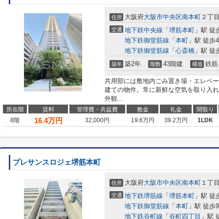
大阪府
大阪市中央区
南本町
２丁目5
住所
交通
地下鉄中央線
「
堺筋本町
」駅 徒
地下鉄御堂筋線
「
本町
」駅 徒歩
地下鉄御堂筋線
「
心斎橋
」駅 徒
築2年
43階建
鉄筋
築年
階数
構造
共用部には敷地内ごみ置き場・エレベー
建ての物件。常に新鮮な空気を取り入れ
外観...
所在階
賃料
管理費・共益費
敷金
礼金
間取り
16.4
万円
8階
32,000円
19.6万円
39.2万円
1LDK
プレサンスロジェ堺筋本町
大阪府
大阪市中央区
南本町
１丁
住所
交通
地下鉄堺筋線
「
堺筋本町
」駅 徒
地下鉄御堂筋線
「
本町
」駅 徒歩
地下鉄谷町線
「
谷町四丁目
」駅 