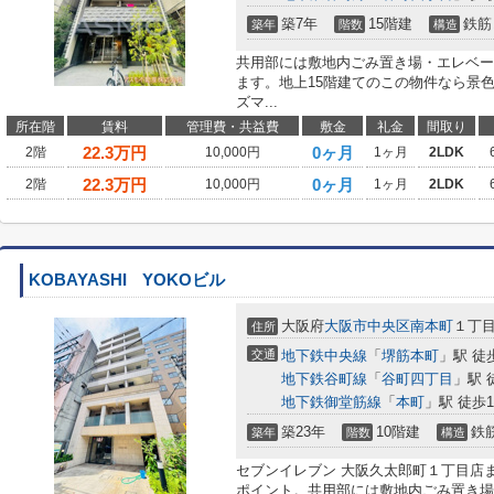
築7年
15階建
鉄筋
築年
階数
構造
共用部には敷地内ごみ置き場・エレベー
ます。地上15階建てのこの物件なら景
ズマ...
所在階
賃料
管理費・共益費
敷金
礼金
間取り
22.3
万円
0ヶ月
2階
10,000円
1ヶ月
2LDK
22.3
万円
0ヶ月
2階
10,000円
1ヶ月
2LDK
KOBAYASHI YOKOビル
大阪府
大阪市中央区
南本町
１丁目
住所
交通
地下鉄中央線
「
堺筋本町
」駅 徒
地下鉄谷町線
「
谷町四丁目
」駅 
地下鉄御堂筋線
「
本町
」駅 徒歩1
築23年
10階建
鉄
築年
階数
構造
セブンイレブン 大阪久太郎町１丁目店
ポイント。共用部には敷地内ごみ置き場