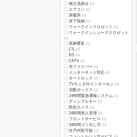
独立洗面台
(-)
エアコン
(-)
床暖房
(-)
床下収納
(-)
ウォークインクロゼット
(-)
ウォークインシューズクロゼット
(-)
収納豊富
(-)
CS
(-)
BS
(-)
CATV
(-)
光ファイバー
(-)
インターネット対応
(-)
オートロック
(-)
TVモニタ付インターホン
(-)
宅配ボックス
(-)
24時間緊急通報システム
(-)
ディンプルキー
(-)
防犯カメラ
(-)
24時間有人管理
(-)
フロントサービス
(-)
24時間ゴミ出し可
(-)
住戸内覧可能
(-)
コンシェルジュサービス
(-)