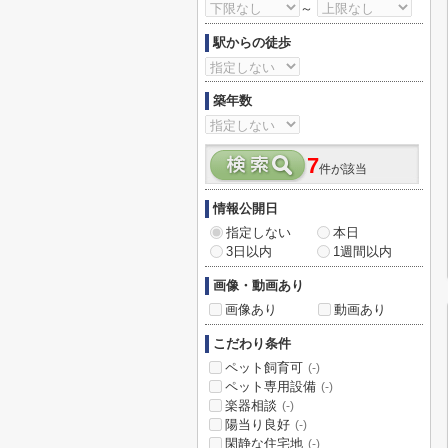
～
駅からの徒歩
築年数
7
件が該当
情報公開日
指定しない
本日
3日以内
1週間以内
画像・動画あり
画像あり
動画あり
こだわり条件
ペット飼育可
(-)
ペット専用設備
(-)
楽器相談
(-)
陽当り良好
(-)
閑静な住宅地
(-)