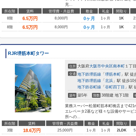
充...
所在階
賃料
管理費・共益費
敷金
礼金
間取り
6.5
万円
0ヶ月
8階
8,000円
1ヶ月
1K
2
6.5
万円
0ヶ月
8階
8,000円
1ヶ月
1K
2
RJR堺筋本町タワー
大阪府
大阪市中央区
南本町
１丁
住所
交通
地下鉄堺筋線
「
堺筋本町
」駅 徒
地下鉄堺筋線
「
北浜
」駅 徒歩10
地下鉄谷町線
「
谷町四丁目
」駅 
築5年
38階建 地下1階
築年
階数
業務スーパー松屋町筋本町橋店まで42
エレベータ2基など様々な設備やサービ
所への...
所在階
賃料
管理費・共益費
敷金
礼金
間取り
18.6
万円
3階
25,000円
1ヶ月
1ヶ月
2LDK
5