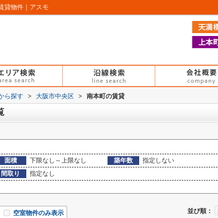
賃貸物件｜アスモ
域から探す
>
大阪市中央区
>
南本町の賃貸
覧
面積
下限なし～上限なし
築年数
指定しない
間取り
指定なし
並び順：
空室物件のみ表示