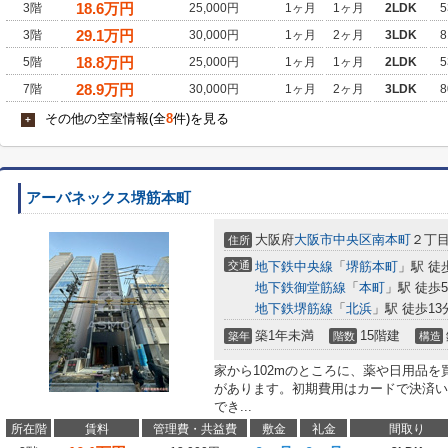
18.6
万円
3階
25,000円
1ヶ月
1ヶ月
2LDK
5
29.1
万円
3階
30,000円
1ヶ月
2ヶ月
3LDK
8
18.8
万円
5階
25,000円
1ヶ月
1ヶ月
2LDK
5
28.9
万円
7階
30,000円
1ヶ月
2ヶ月
3LDK
8
その他の空室情報(全
8
件)を見る
+
アーバネックス堺筋本町
大阪府
大阪市中央区
南本町
２丁目3
住所
交通
地下鉄中央線
「
堺筋本町
」駅 徒
地下鉄御堂筋線
「
本町
」駅 徒歩
地下鉄堺筋線
「
北浜
」駅 徒歩13
築1年未満
15階建
築年
階数
構造
家から102mのところに、薬や日用品を
があります。初期費用はカードで決済い
でき...
所在階
賃料
管理費・共益費
敷金
礼金
間取り