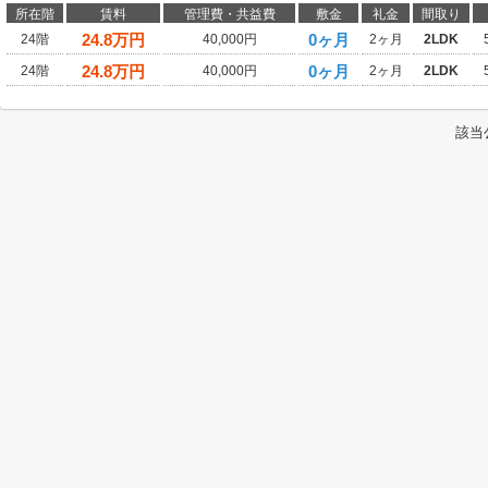
所在階
賃料
管理費・共益費
敷金
礼金
間取り
24.8
万円
0ヶ月
24階
40,000円
2ヶ月
2LDK
24.8
万円
0ヶ月
24階
40,000円
2ヶ月
2LDK
該当