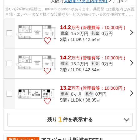
大阪府
大阪市中央区
内平野町
２丁目3-7
歩いて243mの場所に、musubi gardenがあります。共用部には敷地内ごみ置
き場・エレベータなど様々な設備やサービスが揃っているので便利です。こ
ちらは11階建ての物件です。こちらの物...
14.2
万
円
(管理費等：10,000円 )
15.2万円
0万円
敷金
礼金
2階 / 1LDK / 42.54㎡
14.2
万
円
(管理費等：10,000円 )
15.2万円
0万円
敷金
礼金
2階 / 1LDK / 42.54㎡
13.2
万
円
(管理費等：10,000円 )
0ヶ月
0万円
敷金
礼金
5階 / 1LDK / 38.95㎡
1
残り
件を表示する