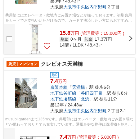
築3年 / 48.43㎡
大阪府
大阪市中央区
内平野町
２丁目
共用部にはエレベータ・敷地内ごみ置き場などが揃っております。初期費用
をカードでお支払いいただけるので、カードで決済したい方にもおすすめで
す。15階建ての建物で地域にマッチし...
15.8
万
円
(管理費等：15,000円 )
0ヶ月
17.3万円
敷金
礼金
14階 / 1LDK / 48.43㎡
クレビオス天満橋
賃貸 | マンション
敷0
7.4
万円
京阪本線
「
天満橋
」駅 徒歩6分
地下鉄谷町線
「
谷町四丁目
」駅 徒歩8分
地下鉄堺筋線
「
北浜
」駅 徒歩11分
築12年 / 24.48㎡
大阪府
大阪市中央区
内平野町
２丁目2-1
musubi gardenまで135mです。共用部にはエレベータ・敷地内ごみ置き場な
どが備わっておりとても充実しています。通風良好な物件は洗濯物も乾きや
すくなっています。外観タイル張りは、...
7.4
万
円
(管理費等：5,000円 )