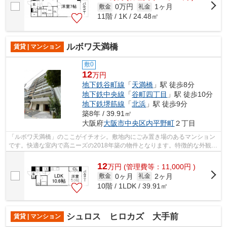
0万円
1ヶ月
敷金
礼金
11階 / 1K / 24.48㎡
ルボワ天満橋
賃貸 | マンション
敷0
12
万円
地下鉄谷町線
「
天満橋
」駅 徒歩8分
地下鉄中央線
「
谷町四丁目
」駅 徒歩10分
地下鉄堺筋線
「
北浜
」駅 徒歩9分
築8年 / 39.91㎡
大阪府
大阪市中央区
内平野町
２丁目
「ルボワ天満橋」のここがイチオシ。敷地内にごみ置き場のあるマンション
です。快適な室内で高ニーズの2018年築の物件となります。特徴的な外観と
洗練された設計の内装を持つデザイナ...
12
万
円
(管理費等：11,000円 )
0ヶ月
2ヶ月
敷金
礼金
10階 / 1LDK / 39.91㎡
シュロス ヒロカズ 大手前
賃貸 | マンション