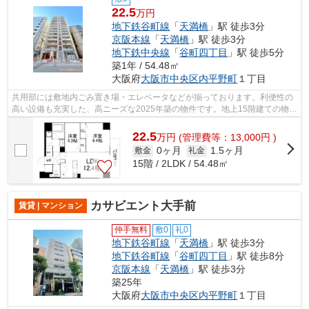
22.5
万円
地下鉄谷町線
「
天満橋
」駅 徒歩3分
京阪本線
「
天満橋
」駅 徒歩3分
地下鉄中央線
「
谷町四丁目
」駅 徒歩5分
築1年 / 54.48㎡
大阪府
大阪市中央区
内平野町
１丁目
共用部には敷地内ごみ置き場・エレベータなどが揃っております。利便性の
高い設備も充実した、高ニーズな2025年築の物件です。地上15階建ての物件
です。空気の入れ替えができる風通し...
22.5
万
円
(管理費等：13,000円 )
0ヶ月
1.5ヶ月
敷金
礼金
15階 / 2LDK / 54.48㎡
カサビエント大手前
賃貸 | マンション
仲手無料
敷0
礼0
地下鉄谷町線
「
天満橋
」駅 徒歩3分
地下鉄谷町線
「
谷町四丁目
」駅 徒歩8分
京阪本線
「
天満橋
」駅 徒歩3分
築25年
大阪府
大阪市中央区
内平野町
１丁目