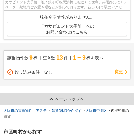
カサビエント大手前：地下鉄谷町線天満橋にも近くて便利。共用部にはエレ
ベータ・敷地内ごみ置き場などが揃っております。徒歩3分で駅にアクセス
できる物件です。外観タイル張りは、物...
現在空室情報がありません。
「カサビエント大手前」への
お問い合わせはこちら
9
13
1～9
該当物件数
棟
空き数
件
棟を表示
変更
絞り込み条件：
なし
ページトップへ
大阪市の賃貸物件｜アスモ
>
(賃貸)地域から探す
>
大阪市中央区
>
内平野町の
賃貸
市区町村から探す