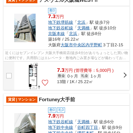
アスヴェル大阪城WESTⅡ
賃貸 | マンション
敷0
7.3
万円
地下鉄堺筋線
「
北浜
」駅 徒歩7分
地下鉄谷町線
「
天満橋
」駅 徒歩10分
京阪本線
「
北浜
」駅 徒歩8分
築16年 / 25.22㎡
大阪府
大阪市中央区
内平野町
３丁目2-15
近くにはセブンイレブン 大阪大手橋前店(徒歩4分)がありちょっとした買い物
に便利です。共用部にはエレベータ・敷地内ごみ置き場などが備わっており
とても充実しています。こだわり派...
7.3
万
円
(管理費等：5,000円 )
0ヶ月
1ヶ月
敷金
礼金
13階 / 1K / 25.22㎡
Fortuney大手前
賃貸 | マンション
敷0
礼0
7.9
万円
地下鉄谷町線
「
天満橋
」駅 徒歩6分
地下鉄中央線
「
谷町四丁目
」駅 徒歩9分