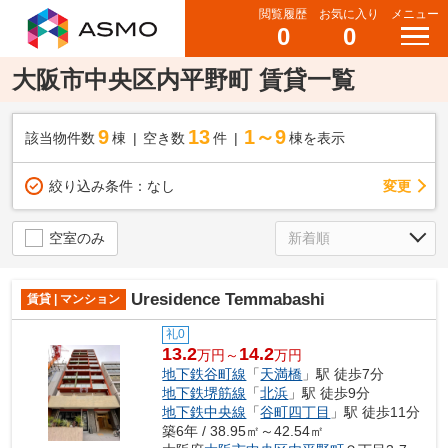
閲覧履歴
お気に入り
メニュー
0
0
大阪市中央区内平野町 賃貸一覧
9
13
1～9
該当物件数
棟
空き数
件
棟を表示
変更
絞り込み条件：
なし
空室のみ
Uresidence Temmabashi
賃貸 | マンション
礼0
13.2
14.2
万円～
万円
地下鉄谷町線
「
天満橋
」駅 徒歩7分
地下鉄堺筋線
「
北浜
」駅 徒歩9分
地下鉄中央線
「
谷町四丁目
」駅 徒歩11分
築6年 / 38.95㎡～42.54㎡