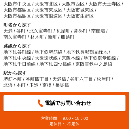
大阪市中央区
/
大阪市北区
/
大阪市西区
/
大阪市天王寺区
/
大阪市都島区
/
大阪市東成区
/
大阪市城東区
/
大阪市福島区
/
大阪市浪速区
/
大阪市生野区
町名から探す
天満
/
谷町
/
北久宝寺町
/
瓦屋町
/
常盤町
/
南船場
/
南久宝寺町
/
材木町
/
新町
/
船越町
路線から探す
地下鉄谷町線
/
地下鉄堺筋線
/
地下鉄長堀鶴見緑地
/
地下鉄中央線
/
大阪環状線
/
京阪本線
/
地下鉄御堂筋線
/
地下鉄千日前線
/
地下鉄四つ橋線
/
京阪電鉄中之島線
駅から探す
堺筋本町
/
谷町四丁目
/
天満橋
/
谷町六丁目
/
松屋町
/
北浜
/
本町
/
玉造
/
京橋
/
長堀橋
電話でお問い合わせ
営業時間：
9:00～18：00
定休日：
不定休