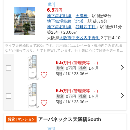
敷0
6.5
万円
地下鉄谷町線
「
天満橋
」駅 徒歩8分
地下鉄堺筋線
「
北浜
」駅 徒歩9分
地下鉄谷町線
「
谷町四丁目
」駅 徒歩11分
築25年 / 23.06㎡
大阪府
大阪市中央区
内平野町
２丁目4-10
ライフ天神橋店まで200mです。共用部にはエレベータ・敷地内ごみ置き場
などが揃っており、とても充実しています。行く先に応じて経路を選べる、
2駅利用可能な物件です。場所が平坦なの...
6.5
万
円
(管理費等：- )
0万円
1ヶ月
敷金
礼金
5階 / 1K / 23.06㎡
6.5
万
円
(管理費等：- )
0万円
1ヶ月
敷金
礼金
5階 / 1K / 23.06㎡
アーバネックス天満橋South
賃貸 | マンション
敷0