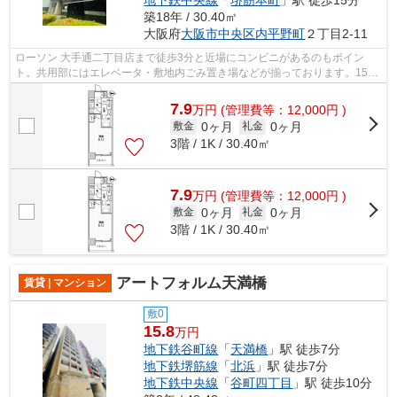
地下鉄中央線
「
堺筋本町
」駅 徒歩15分
築18年 / 30.40㎡
大阪府
大阪市中央区
内平野町
２丁目2-11
ローソン 大手通二丁目店まで徒歩3分と近場にコンビニがあるのもポイン
ト。共用部にはエレベータ・敷地内ごみ置き場などが揃っております。15階
建てで、街並みに溶け込んだ落ち着いた...
7.9
万
円
(管理費等：12,000円 )
0ヶ月
0ヶ月
敷金
礼金
3階 / 1K / 30.40㎡
7.9
万
円
(管理費等：12,000円 )
0ヶ月
0ヶ月
敷金
礼金
3階 / 1K / 30.40㎡
アートフォルム天満橋
賃貸 | マンション
敷0
15.8
万円
地下鉄谷町線
「
天満橋
」駅 徒歩7分
地下鉄堺筋線
「
北浜
」駅 徒歩7分
地下鉄中央線
「
谷町四丁目
」駅 徒歩10分