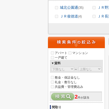
城北公園通
ＪＲ野
(35)
ＪＲ俊徳道
ＪＲ長
(4)
アパート
マンション
一戸建て
▼賃料
～
敷金・保証金なし
礼金・敷引なし
共益費・管理費込み
2
件が該当
間取り