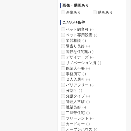
画像・動画あり
画像あり
動画あり
こだわり条件
ペット飼育可
(-)
ペット専用設備
(-)
楽器相談
(-)
陽当り良好
(-)
閑静な住宅地
(-)
デザイナーズ
(-)
リノベーション済
(-)
保証人不要
(-)
事務所可
(-)
２人入居可
(-)
バリアフリー
(-)
分割可
(-)
分譲タイプ
(-)
管理人常駐
(-)
眺望良好
(-)
二世帯住宅
(-)
フリーレント
(-)
カードキー
(-)
オープンハウス
(-)