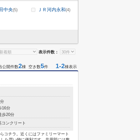
田中央
ＪＲ河内永和
(5)
(4)
表示件数：
2
5
1-2
当公開件数
棟 空き数
件
棟表示
目
4分
歩16分
徒歩20分
筋コンクリート
らコチラ。近くにはファミリーマート
っとした買い物に便利です。共用部には敷