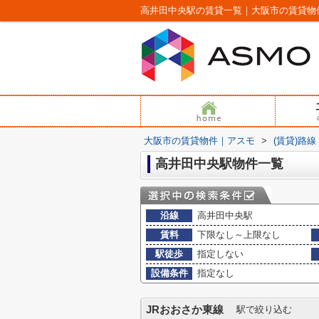
高井田中央駅の賃貸一覧｜大阪市の賃貸物
大阪市の賃貸物件｜アスモ
>
(賃貸)路
高井田中央駅物件一覧
沿線
高井田中央駅
賃料
下限なし～上限なし
駅徒歩
指定しない
設備条件
指定なし
JRおおさか東線
駅で絞り込む