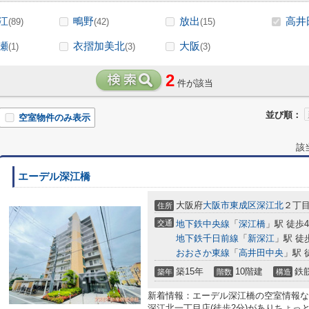
江
鴫野
放出
高井
(89)
(42)
(15)
瀬
衣摺加美北
大阪
(1)
(3)
(3)
2
件が該当
並び順：
空室物件のみ表示
該
エーデル深江橋
大阪府
大阪市東成区
深江北
２丁
住所
交通
地下鉄中央線
「
深江橋
」駅 徒歩
地下鉄千日前線
「
新深江
」駅 徒
おおさか東線
「
高井田中央
」駅 
築15年
10階建
鉄
築年
階数
構造
新着情報：エーデル深江橋の空室情報な
深江北一丁目店(徒歩2分)がありちょ