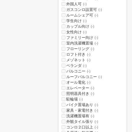
外国人可
(-)
ガスコンロ設置可
(-)
ルームシェア可
(-)
学生向け
(-)
カップル向け
(-)
女性向け
(-)
ファミリー向け
(-)
室内洗濯機置場
(-)
フローリング
(-)
ロフト付き
(-)
メゾネット
(-)
ベランダ
(-)
バルコニー
(-)
ルーフバルコニー
(-)
オール電化
(-)
エレベーター
(-)
照明器具付き
(-)
駐輪場
(-)
バイク置場あり
(-)
家具・家電付き
(-)
洗濯機置場有
(-)
外観タイル張り
(-)
コンロ２口以上
(-)