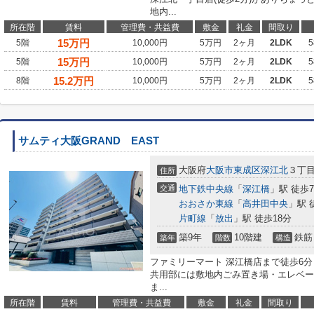
地内...
所在階
賃料
管理費・共益費
敷金
礼金
間取り
15
万円
5階
10,000円
5万円
2ヶ月
2LDK
5
15
万円
5階
10,000円
5万円
2ヶ月
2LDK
5
15.2
万円
8階
10,000円
5万円
2ヶ月
2LDK
5
サムティ大阪GRAND EAST
大阪府
大阪市東成区
深江北
３丁目2
住所
交通
地下鉄中央線
「
深江橋
」駅 徒歩
おおさか東線
「
高井田中央
」駅 
片町線
「
放出
」駅 徒歩18分
築9年
10階建
鉄筋
築年
階数
構造
ファミリーマート 深江橋店まで徒歩6
共用部には敷地内ごみ置き場・エレベー
ま...
所在階
賃料
管理費・共益費
敷金
礼金
間取り