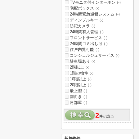
TVモニタ付インターホン
(-)
宅配ボックス
(-)
24時間緊急通報システム
(-)
ディンプルキー
(-)
防犯カメラ
(-)
24時間有人管理
(-)
フロントサービス
(-)
24時間ゴミ出し可
(-)
住戸内覧可能
(-)
コンシェルジュサービス
(-)
駐車場あり
(-)
2階以上
(-)
1階の物件
(-)
10階以上
(-)
20階以上
(-)
最上階
(-)
南向き
(-)
角部屋
(-)
2
件が該当
新着物件