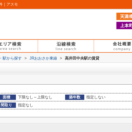
件｜アスモ
線・駅から探す
>
JRおおさか東線
>
高井田中央駅の賃貸
面積
下限なし～上限なし
築年数
指定しない
間取り
指定なし