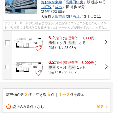
おおさか東線
「
高井田中央
」駅 徒歩14分
片町線
「
放出
」駅 徒歩18分
築9年 / 23.08㎡
大阪府
大阪市東成区
深江北
３丁目2-11
ファミリーマート 深江橋店まで徒歩6分と近場にコンビニがあるのもポイン
ト。共用部には敷地内ごみ置き場・エレベータなどが揃っており、とても充
実しています。こちらの物件はマンシ...
6.2
万
円
(管理費等：8,000円 )
0ヶ月
1ヶ月
敷金
礼金
9階 / 1K / 23.08㎡
6.2
万
円
(管理費等：8,000円 )
0ヶ月
1ヶ月
敷金
礼金
9階 / 1K / 23.08㎡
2
5
1～2
該当物件数
棟
空き数
件
棟を表示
変更
絞り込み条件：
なし