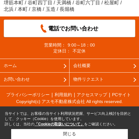
堺筋本町
/
谷町四丁目
/
天満橋
/
谷町六丁目
/
松屋町
/
北浜
/
本町
/
京橋
/
玉造
/
長堀橋
電話でお問い合わせ
営業時間：
9:00～18：00
定休日：
不定休
ホーム
会社概要
お問い合わせ
物件リクエスト
プライバシーポリシー
利用規約
アクセスマップ
PCサイト
Copyright(c) アスモ不動産株式会社 All rights reserved.
当サイトでは、お客様の当サイト利用状況把握、サービス向上検討を目的と
して、クッキー（Cookie）を使用しています。
詳しくは、当社の
「Cookieの取扱いについて」
をご確認ください。
閉じる