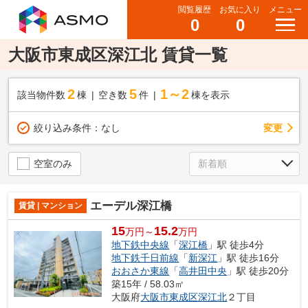
閲覧履歴
お気に入り
メニュー
0
0
大阪市東成区深江北 賃貸一覧
2
5
1～2
該当物件数
棟
空き数
件
棟を表示
変更
絞り込み条件：
なし
空室のみ
エーデル深江橋
賃貸 | マンション
15
15.2
万円～
万円
地下鉄中央線
「
深江橋
」駅 徒歩4分
地下鉄千日前線
「
新深江
」駅 徒歩16分
おおさか東線
「
高井田中央
」駅 徒歩20分
築15年 / 58.03㎡
大阪府
大阪市東成区
深江北
２丁目