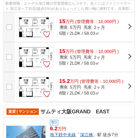
新着情報：エーデル深江橋の空室情報ならコチラ。近くにはファミリーマー
ト 深江北一丁目店(徒歩2分)がありちょっとした買い物に便利です。共用部に
は敷地内ごみ置き場・エレベータな...
15
万
円
(管理費等：10,000円 )
5万円
2ヶ月
敷金
礼金
5階 / 2LDK / 58.03㎡
15
万
円
(管理費等：10,000円 )
5万円
2ヶ月
敷金
礼金
5階 / 2LDK / 58.03㎡
15.2
万
円
(管理費等：10,000円 )
5万円
2ヶ月
敷金
礼金
8階 / 2LDK / 58.03㎡
サムティ大阪GRAND EAST
賃貸 | マンション
敷0
6.2
万円
地下鉄中央線
「
深江橋
」駅 徒歩7分