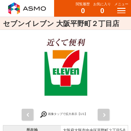
閲覧履歴
お気に入り
メニュー
0
0
セブンイレブン 大阪平野町２丁目店
前
次
画像タップで拡大表示【
1
/1】
所在地
大阪府大阪市中央区平野町２丁目5-8