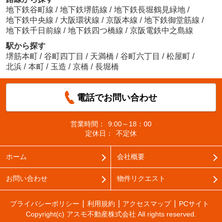
地下鉄谷町線
/
地下鉄堺筋線
/
地下鉄長堀鶴見緑地
/
地下鉄中央線
/
大阪環状線
/
京阪本線
/
地下鉄御堂筋線
/
地下鉄千日前線
/
地下鉄四つ橋線
/
京阪電鉄中之島線
駅から探す
堺筋本町
/
谷町四丁目
/
天満橋
/
谷町六丁目
/
松屋町
/
北浜
/
本町
/
玉造
/
京橋
/
長堀橋
電話でお問い合わせ
営業時間：
9:00～18：00
定休日：
不定休
ホーム
会社概要
お問い合わせ
物件リクエスト
プライバシーポリシー
利用規約
アクセスマップ
PCサイト
Copyright(c) アスモ不動産株式会社 All rights reserved.