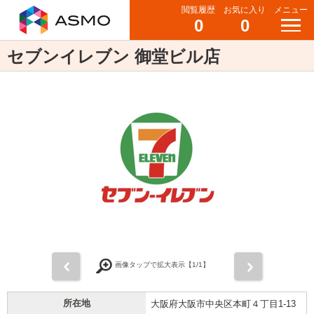
閲覧履歴
お気に入り
メニュー
0
0
セブンイレブン 御堂ビル店
前
次
画像タップで拡大表示【
1
/1】
所在地
大阪府大阪市中央区本町４丁目1-13