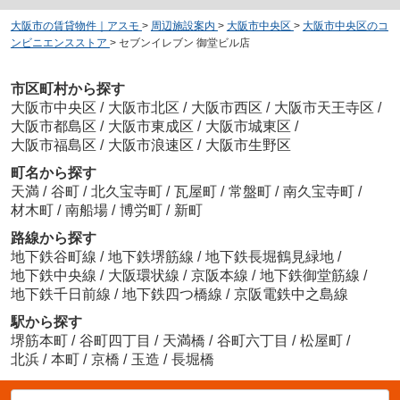
大阪市の賃貸物件｜アスモ
>
周辺施設案内
>
大阪市中央区
>
大阪市中央区のコ
ンビニエンスストア
>
セブンイレブン 御堂ビル店
市区町村から探す
大阪市中央区
/
大阪市北区
/
大阪市西区
/
大阪市天王寺区
/
大阪市都島区
/
大阪市東成区
/
大阪市城東区
/
大阪市福島区
/
大阪市浪速区
/
大阪市生野区
町名から探す
天満
/
谷町
/
北久宝寺町
/
瓦屋町
/
常盤町
/
南久宝寺町
/
材木町
/
南船場
/
博労町
/
新町
路線から探す
地下鉄谷町線
/
地下鉄堺筋線
/
地下鉄長堀鶴見緑地
/
地下鉄中央線
/
大阪環状線
/
京阪本線
/
地下鉄御堂筋線
/
地下鉄千日前線
/
地下鉄四つ橋線
/
京阪電鉄中之島線
駅から探す
堺筋本町
/
谷町四丁目
/
天満橋
/
谷町六丁目
/
松屋町
/
北浜
/
本町
/
京橋
/
玉造
/
長堀橋