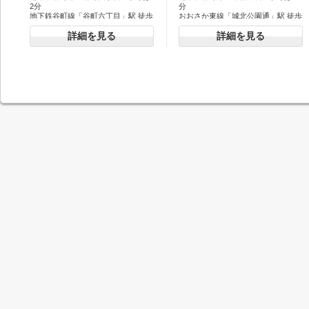
2分
分
地下鉄谷町線「谷町六丁目」駅 徒歩
おおさか東線「城北公園通」駅 徒歩
5分
10分
詳細を見る
詳細を見る
地下鉄中央線「堺筋本町」駅 徒歩16
地下鉄谷町線「関目高殿」駅 徒歩20
分
分