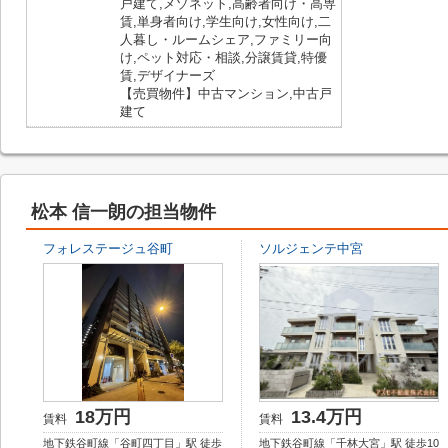
戸建て,メゾネット,高齢者向け・高専
賃,単身者向け,学生向け,女性向け,二
人暮し・ルームシェア,ファミリー向
け,ペット対応・相談,分譲賃貸,特優
賃,デザイナーズ
【売買物件】中古マンション,中古戸
建て
松本 信一朗の担当物件
フォレステージュ谷町
ソルジェンテ中宮
18万円
13.4万円
賃料
賃料
地下鉄谷町線「谷町四丁目」駅 徒歩
地下鉄谷町線「千林大宮」駅 徒歩10