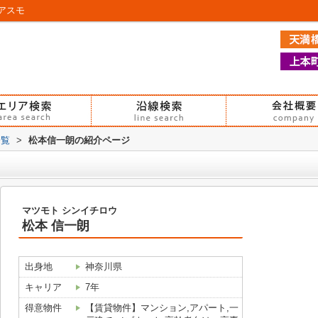
アスモ
一覧
>
松本信一朗の紹介ページ
マツモト シンイチロウ
松本 信一朗
出身地
神奈川県
キャリア
7年
得意物件
【賃貸物件】マンション,アパート,一