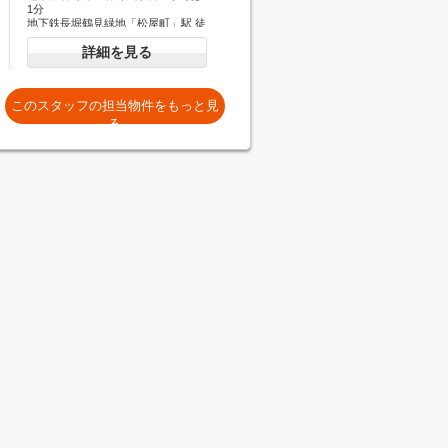
1分
地下鉄長堀鶴見緑地「松屋町」駅 徒
歩5分
詳細を見る
地下鉄谷町線「谷町四丁目」駅 徒歩
7分
このスタッフの担当物件をもっと見
る