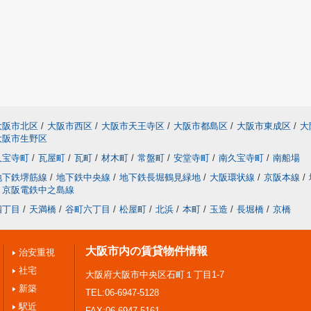
大阪市北区
/
大阪市西区
/
大阪市天王寺区
/
大阪市都島区
/
大阪市東成区
/
大
大阪市生野区
久宝寺町
/
瓦屋町
/
瓦町
/
材木町
/
常盤町
/
安堂寺町
/
南久宝寺町
/
南船場
地下鉄堺筋線
/
地下鉄中央線
/
地下鉄長堀鶴見緑地
/
大阪環状線
/
京阪本線
/
京阪電鉄中之島線
四丁目
/
天満橋
/
谷町六丁目
/
松屋町
/
北浜
/
本町
/
玉造
/
長堀橋
/
京橋
大阪市内の賃貸物件情報
治安重視
社宅
大阪府大阪市中央区石町１丁目1-7
新築
TEL:06-6947-5128
駅近
FAX:06-6947-5161