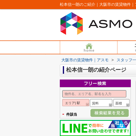
松本信一朗のご紹介｜大阪市の賃貸物件｜
大阪市の賃貸物件｜アスモ
>
スタッフ
松本信一朗の紹介ページ
エリア| 駅
賃料
面積
-
件該当