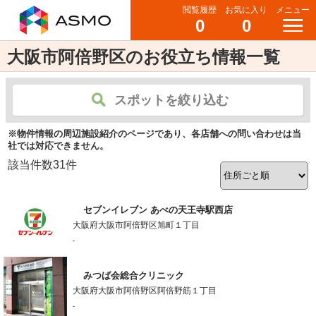
閲覧履歴
お気に入り
メニュー
0
0
大阪市阿倍野区のお役立ち情報一覧
スポットを絞り込む
※物件情報の周辺施設紹介のページであり、各店舗への問い合わせは当
社では対応できません。
該当件数
31
件
セブンイレブン あべの天王寺駅西店
大阪府大阪市阿倍野区旭町１丁目
-
みつば会総合クリニック
大阪府大阪市阿倍野区阿倍野筋１丁目
-