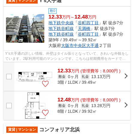
Y’s大手通
賃貸 | マンション
敷0
12.33
12.48
万円～
万円
地下鉄中央線
「
谷町四丁目
」駅 徒歩7分
地下鉄谷町線
「
天満橋
」駅 徒歩7分
地下鉄谷町線
「
谷町四丁目
」駅 徒歩7分
築9年 / 39.49㎡～39.92㎡
大阪府
大阪市中央区
大手通
２丁目
Y’s大手通の詳しい情報。外壁はタイル張りとなっていて、きれいな外観をし
ています。2駅利用可能のマンションです。こちらは初期費用をカードでお
支払いいただける物件です。当社スタ...
12.33
万
円
(管理費等：8,000円 )
0ヶ月
13.13万円
敷金
礼金
3階 / 1LDK / 39.49㎡
12.48
万
円
(管理費等：8,000円 )
0ヶ月
13.28万円
敷金
礼金
8階 / 1LDK / 39.92㎡
コンフォリア北浜
賃貸 | マンション