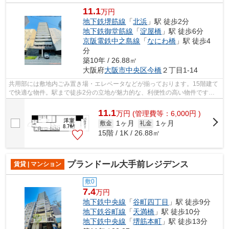
11.1
万円
地下鉄堺筋線
「
北浜
」駅 徒歩2分
地下鉄御堂筋線
「
淀屋橋
」駅 徒歩6分
京阪電鉄中之島線
「
なにわ橋
」駅 徒歩4
分
築10年 / 26.88㎡
大阪府
大阪市中央区
今橋
２丁目1-14
共用部には敷地内ごみ置き場・エレベータなどが揃っております。15階建て
で快適な物件。駅まで徒歩2分の立地が魅力的な、利便性の高い物件です。
常に新鮮な空気を取り入れられる通風良...
11.1
万
円
(管理費等：6,000円 )
1ヶ月
1ヶ月
敷金
礼金
15階 / 1K / 26.88㎡
プランドール大手前レジデンス
賃貸 | マンション
敷0
7.4
万円
地下鉄中央線
「
谷町四丁目
」駅 徒歩9分
地下鉄谷町線
「
天満橋
」駅 徒歩10分
地下鉄中央線
「
堺筋本町
」駅 徒歩13分