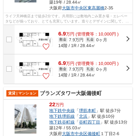
築19年 / 28.44㎡
大阪府
大阪市中央区
東高麗橋
2-35
ライフ天神橋店まで徒歩2分です。共用部には敷地内ごみ置き場・エレベー
タなどが揃っており、とても充実しています。造りとデザインに関して、自
信をもって情報を提供できるマンション...
6.9
万
円
(管理費等：10,000円 )
7.9万円
0ヶ月
敷金
礼金
14階 / 1R / 28.44㎡
6.9
万
円
(管理費等：10,000円 )
7.9万円
0ヶ月
敷金
礼金
14階 / 1R / 28.44㎡
ブランズタワー大阪備後町
賃貸 | マンション
22
万円
地下鉄中央線
「
堺筋本町
」駅 徒歩7分
地下鉄堺筋線
「
北浜
」駅 徒歩10分
地下鉄谷町線
「
谷町四丁目
」駅 徒歩13分
築12年 / 55.03㎡
大阪府
大阪市中央区
備後町
１丁目2-6