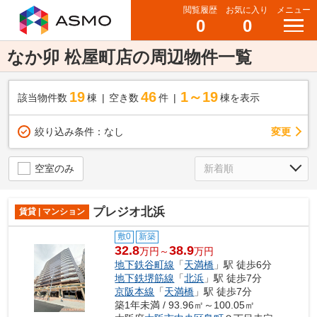
閲覧履歴
お気に入り
メニュー
0
0
なか卯 松屋町店の周辺物件一覧
19
46
1～19
該当物件数
棟
空き数
件
棟を表示
変更
絞り込み条件：
なし
空室のみ
プレジオ北浜
賃貸 | マンション
敷0
新築
32.8
38.9
万円～
万円
地下鉄谷町線
「
天満橋
」駅 徒歩6分
地下鉄堺筋線
「
北浜
」駅 徒歩7分
京阪本線
「
天満橋
」駅 徒歩7分
築1年未満 / 93.96㎡～100.05㎡