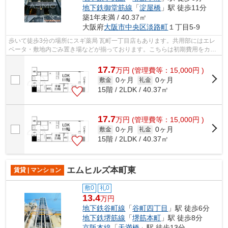
地下鉄御堂筋線
「
淀屋橋
」駅 徒歩11分
築1年未満 / 40.37㎡
大阪府
大阪市中央区
淡路町
１丁目5-9
歩いて徒歩3分の場所にスギ薬局 瓦町一丁目店もあります。共用部にはエレ
ベータ・敷地内ごみ置き場などが揃っております。こちらは初期費用をカー
ドでお支払いいただけるマンションで...
17.7
万
円
(管理費等：15,000円 )
0ヶ月
0ヶ月
敷金
礼金
15階 / 2LDK / 40.37㎡
17.7
万
円
(管理費等：15,000円 )
0ヶ月
0ヶ月
敷金
礼金
15階 / 2LDK / 40.37㎡
エムヒルズ本町東
賃貸 | マンション
敷0
礼0
13.4
万円
地下鉄谷町線
「
谷町四丁目
」駅 徒歩6分
地下鉄堺筋線
「
堺筋本町
」駅 徒歩8分
京阪本線
「
天満橋
」駅 徒歩13分