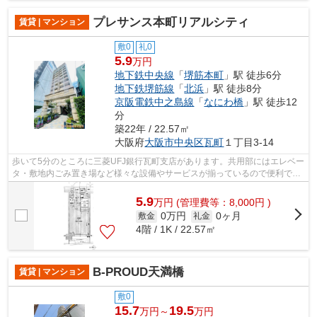
プレサンス本町リアルシティ
賃貸 | マンション
敷0
礼0
5.9
万円
地下鉄中央線
「
堺筋本町
」駅 徒歩6分
地下鉄堺筋線
「
北浜
」駅 徒歩8分
京阪電鉄中之島線
「
なにわ橋
」駅 徒歩12
分
築22年 / 22.57㎡
大阪府
大阪市中央区
瓦町
１丁目3-14
歩いて5分のところに三菱UFJ銀行瓦町支店があります。共用部にはエレベー
タ・敷地内ごみ置き場など様々な設備やサービスが揃っているので便利で
す。周辺環境の良い14階建ての建物です...
5.9
万
円
(管理費等：8,000円 )
0万円
0ヶ月
敷金
礼金
4階 / 1K / 22.57㎡
B-PROUD天満橋
賃貸 | マンション
敷0
15.7
19.5
万円～
万円