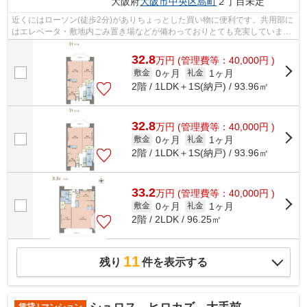
大阪府
大阪市中央区
島町
２丁目未定
近くにはローソン(徒歩2分)がありちょっとした買い物に便利です。共用部に
はエレベータ・敷地内ごみ置き場などが備わっておりとても充実していま
す。15階建ての物件となっています。他...
32.8
万
円
(管理費等：40,000円 )
0ヶ月
1ヶ月
敷金
礼金
2階 / 1LDK＋1S(納戸) / 93.96㎡
32.8
万
円
(管理費等：40,000円 )
0ヶ月
1ヶ月
敷金
礼金
2階 / 1LDK＋1S(納戸) / 93.96㎡
33.2
万
円
(管理費等：40,000円 )
0ヶ月
1ヶ月
敷金
礼金
2階 / 2LDK / 96.25㎡
11
残り
件を表示する