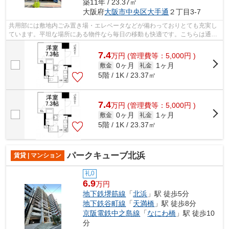
築11年 / 23.37㎡
大阪府
大阪市中央区
大手通
２丁目3-7
共用部には敷地内ごみ置き場・エレベータなどが備わっておりとても充実し
ています。平坦な場所にある物件なら毎日の移動も快適です。こちらは通風
良好な物件です。地上15階建ての物件...
7.4
万
円
(管理費等：5,000円 )
0ヶ月
1ヶ月
敷金
礼金
5階 / 1K / 23.37㎡
7.4
万
円
(管理費等：5,000円 )
0ヶ月
1ヶ月
敷金
礼金
5階 / 1K / 23.37㎡
パークキューブ北浜
賃貸 | マンション
礼0
6.9
万円
地下鉄堺筋線
「
北浜
」駅 徒歩5分
地下鉄谷町線
「
天満橋
」駅 徒歩8分
京阪電鉄中之島線
「
なにわ橋
」駅 徒歩10
分