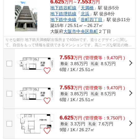
6.625
7.553
万円～
万円
地下鉄谷町線
「
天満橋
」駅 徒歩5分
地下鉄堺筋線
「
北浜
」駅 徒歩8分
地下鉄中央線
「
谷町四丁目
」駅 徒歩11分
築15年 / 25.51㎡～26.27㎡
大阪府
大阪市中央区
島町
２丁目
りそな銀行 地下鉄天満橋駅出張所まで400mです。造りとデザインに関し
て、自信をもって情報を提供できるマンションです。高ニーズな駅近の物件
で、徒歩5分で駅に行くことができます。...
7.553
万
円
(管理費等：9,470円 )
3.85万円
8.5万円
敷金
礼金
6階 / 1K / 25.51㎡
7.553
万
円
(管理費等：9,470円 )
3.85万円
8.5万円
敷金
礼金
6階 / 1K / 25.51㎡
6.625
万
円
(管理費等：9,750円 )
3.3万円
7.6万円
敷金
礼金
9階 / 1K / 26.27㎡