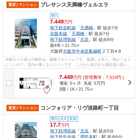
プレサンス天満橋ヴェルエラ
賃貸 | マンション
敷0
7.449
万円
地下鉄谷町線
「
天満橋
」駅 徒歩7分
京阪本線
「
天満橋
」駅 徒歩7分
地下鉄堺筋線
「
北浜
」駅 徒歩8分
築4年 / 21.75㎡
大阪府
大阪市中央区
船越町
２丁目4-8
外観タイル張りの物件は、素敵でオシャレです。風通しが良く、熱がこもり
にくいので、室内が暑くなりにくいです。こだわり派の方も満足度の高いデ
ザイナーズ物件です。地上13階建てで...
7.449
万
円
(管理費等：7,510円 )
0ヶ月
5万円
敷金
礼金
3階 / 1K / 21.75㎡
コンフォリア・リヴ淡路町一丁目
賃貸 | マンション
敷0
礼0
新築
17.7
万円
地下鉄堺筋線
「
北浜
」駅 徒歩5分
地下鉄中央線
「
堺筋本町
」駅 徒歩6分