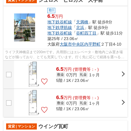
シュロス ヒロカズ 大手前
賃貸 | マンション
敷0
6.5
万円
地下鉄谷町線
「
天満橋
」駅 徒歩8分
地下鉄堺筋線
「
北浜
」駅 徒歩9分
地下鉄谷町線
「
谷町四丁目
」駅 徒歩11分
築25年 / 23.06㎡
大阪府
大阪市中央区
内平野町
２丁目4-10
ライフ天神橋店まで200mです。共用部にはエレベータ・敷地内ごみ置き場
などが揃っており、とても充実しています。行く先に応じて経路を選べる、
2駅利用可能な物件です。場所が平坦なの...
6.5
万
円
(管理費等：- )
0万円
1ヶ月
敷金
礼金
5階 / 1K / 23.06㎡
6.5
万
円
(管理費等：- )
0万円
1ヶ月
敷金
礼金
5階 / 1K / 23.06㎡
ウイング瓦町
賃貸 | マンション