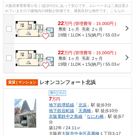
大阪府東警察署が近く(徒歩5分)にあって安心です。エレベータは二基設置さ
れていますので建物内の移動が快適です。通風良好な物件です。こちらの物
件からは2駅が近くにあり、移動範囲...
22
万
円
(管理費等：15,000円 )
1ヶ月
2ヶ月
敷金
礼金
19階 / 1LDK＋1S(納戸) / 55.03㎡
22
万
円
(管理費等：15,000円 )
1ヶ月
2ヶ月
敷金
礼金
19階 / 1LDK＋1S(納戸) / 55.03㎡
レオンコンフォート北浜
賃貸 | マンション
敷0
礼0
7
万円
地下鉄堺筋線
「
北浜
」駅 徒歩3分
地下鉄谷町線
「
天満橋
」駅 徒歩10分
京阪電鉄中之島線
「
なにわ橋
」駅 徒歩7
分
築12年 / 24.11㎡
大阪府
大阪市中央区
高麗橋
１丁目3-17