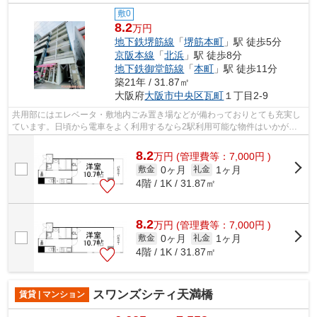
敷0
8.2
万円
地下鉄堺筋線
「
堺筋本町
」駅 徒歩5分
京阪本線
「
北浜
」駅 徒歩8分
地下鉄御堂筋線
「
本町
」駅 徒歩11分
築21年 / 31.87㎡
大阪府
大阪市中央区
瓦町
１丁目2-9
共用部にはエレベータ・敷地内ごみ置き場などが備わっておりとても充実し
ています。日頃から電車をよく利用するなら2駅利用可能な物件はいかがで
しょうか。こだわり派の方も満足度の高...
8.2
万
円
(管理費等：7,000円 )
0ヶ月
1ヶ月
敷金
礼金
4階 / 1K / 31.87㎡
8.2
万
円
(管理費等：7,000円 )
0ヶ月
1ヶ月
敷金
礼金
4階 / 1K / 31.87㎡
スワンズシティ天満橋
賃貸 | マンション