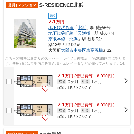
S-RESIDENCE北浜
賃貸 | マンション
敷0
7.1
万円
地下鉄堺筋線
「
北浜
」駅 徒歩6分
地下鉄谷町線
「
天満橋
」駅 徒歩7分
京阪本線
「
北浜
」駅 徒歩5分
築13年 / 22.02㎡
大阪府
大阪市中央区
東高麗橋
3-22
こちらの物件は最寄りのスーパー「ライフ天神橋店」が203m以内にありま
す。共用部には敷地内ごみ置き場・エレベータなどが揃っております。14階
建てで、街並みに溶け込んだ落ち着いた...
7.1
万
円
(管理費等：8,000円 )
0ヶ月
1ヶ月
敷金
礼金
5階 / 1K / 22.02㎡
7.1
万
円
(管理費等：8,000円 )
0ヶ月
1ヶ月
敷金
礼金
5階 / 1K / 22.02㎡