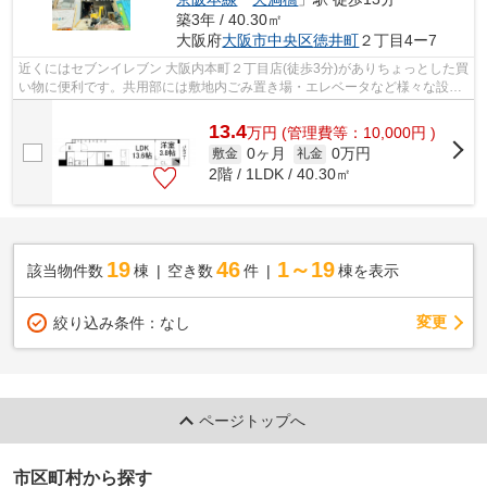
築3年 / 40.30㎡
大阪府
大阪市中央区
徳井町
２丁目4ー7
近くにはセブンイレブン 大阪内本町２丁目店(徒歩3分)がありちょっとした買
い物に便利です。共用部には敷地内ごみ置き場・エレベータなど様々な設備
やサービスが揃っているので便利で...
13.4
万
円
(管理費等：10,000円 )
0ヶ月
0万円
敷金
礼金
2階 / 1LDK / 40.30㎡
19
46
1～19
該当物件数
棟
空き数
件
棟を表示
変更
絞り込み条件：
なし
ページトップへ
市区町村から探す