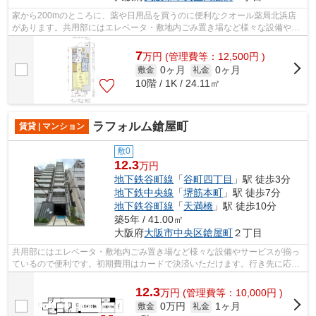
家から200mのところに、薬や日用品を買うのに便利なクオール薬局北浜店
があります。共用部にはエレベータ・敷地内ごみ置き場など様々な設備やサ
ービスが揃っているので便利です。こち...
7
万
円
(管理費等：12,500円 )
0ヶ月
0ヶ月
敷金
礼金
10階 / 1K / 24.11㎡
ラフォルム鎗屋町
賃貸 | マンション
敷0
12.3
万円
地下鉄谷町線
「
谷町四丁目
」駅 徒歩3分
地下鉄中央線
「
堺筋本町
」駅 徒歩7分
地下鉄谷町線
「
天満橋
」駅 徒歩10分
築5年 / 41.00㎡
大阪府
大阪市中央区
鎗屋町
２丁目
共用部にはエレベータ・敷地内ごみ置き場など様々な設備やサービスが揃っ
ているので便利です。初期費用はカードで決済いただけます。行き先に応じ
て駅を選べる2駅利用可能なマンション...
12.3
万
円
(管理費等：10,000円 )
0万円
1ヶ月
敷金
礼金