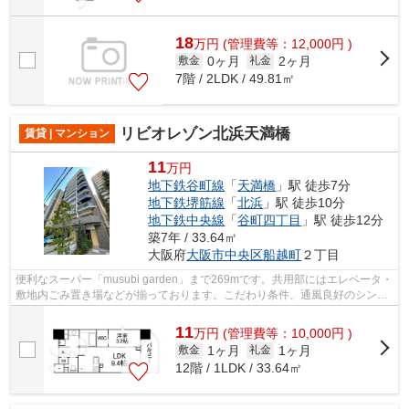
18
万
円
(管理費等：12,000円 )
0ヶ月
2ヶ月
敷金
礼金
7階 / 2LDK / 49.81㎡
リビオレゾン北浜天満橋
賃貸 | マンション
11
万円
地下鉄谷町線
「
天満橋
」駅 徒歩7分
地下鉄堺筋線
「
北浜
」駅 徒歩10分
地下鉄中央線
「
谷町四丁目
」駅 徒歩12分
築7年 / 33.64㎡
大阪府
大阪市中央区
船越町
２丁目
便利なスーパー「musubi garden」まで269mです。共用部にはエレベータ・
敷地内ごみ置き場などが揃っております。こだわり条件、通風良好のシンプ
ルな作りのマンションです。気分が落ち...
11
万
円
(管理費等：10,000円 )
1ヶ月
1ヶ月
敷金
礼金
12階 / 1LDK / 33.64㎡