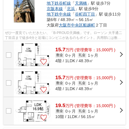
地下鉄谷町線
「
天満橋
」駅 徒歩7分
京阪本線
「
北浜
」駅 徒歩9分
地下鉄中央線
「
谷町四丁目
」駅 徒歩11分
築6年 / 48.39㎡～56.15㎡
大阪府
大阪市中央区
船越町
２丁目
ぜひ一度見ていただきたい、「B-PROUD天満橋」です。ローソン 大手通二
丁目店まで徒歩4分と近場にコンビニがあるのもポイント。共用部には敷地
内ごみ置き場・エレベータなどが備わって...
15.7
万
円
(管理費等：15,000円 )
0ヶ月
1ヶ月
敷金
礼金
4階 / 1LDK / 48.39㎡
15.7
万
円
(管理費等：15,000円 )
0ヶ月
1ヶ月
敷金
礼金
4階 / 1LDK / 48.39㎡
19.5
万
円
(管理費等：15,000円 )
0ヶ月
1ヶ月
敷金
礼金
10階 / 1LDK / 56.15㎡