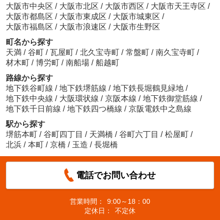
大阪市中央区
/
大阪市北区
/
大阪市西区
/
大阪市天王寺区
/
大阪市都島区
/
大阪市東成区
/
大阪市城東区
/
大阪市福島区
/
大阪市浪速区
/
大阪市生野区
町名から探す
天満
/
谷町
/
瓦屋町
/
北久宝寺町
/
常盤町
/
南久宝寺町
/
材木町
/
博労町
/
南船場
/
船越町
路線から探す
地下鉄谷町線
/
地下鉄堺筋線
/
地下鉄長堀鶴見緑地
/
地下鉄中央線
/
大阪環状線
/
京阪本線
/
地下鉄御堂筋線
/
地下鉄千日前線
/
地下鉄四つ橋線
/
京阪電鉄中之島線
駅から探す
堺筋本町
/
谷町四丁目
/
天満橋
/
谷町六丁目
/
松屋町
/
北浜
/
本町
/
京橋
/
玉造
/
長堀橋
電話でお問い合わせ
営業時間：
9:00～18：00
定休日：
不定休