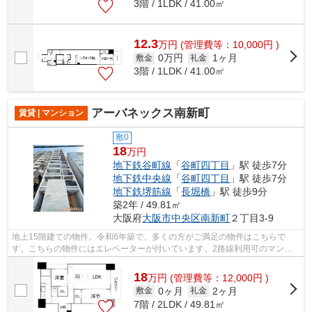
3階 / 1LDK / 41.00㎡
12.3
万
円
(管理費等：10,000円 )
0万円
1ヶ月
敷金
礼金
3階 / 1LDK / 41.00㎡
アーバネックス南新町
賃貸 | マンション
敷0
18
万円
地下鉄谷町線
「
谷町四丁目
」駅 徒歩7分
地下鉄中央線
「
谷町四丁目
」駅 徒歩7分
地下鉄堺筋線
「
長堀橋
」駅 徒歩9分
築2年 / 49.81㎡
大阪府
大阪市中央区
南新町
２丁目3-9
地上15階建ての物件。令和6年築で、多くの方がご満足の物件はこちらで
す。こちらの物件にはエレベーターが付いています。2路線利用可のマンシ
ョンです。できるだけ早めに不動産情報を...
18
万
円
(管理費等：12,000円 )
0ヶ月
2ヶ月
敷金
礼金
7階 / 2LDK / 49.81㎡