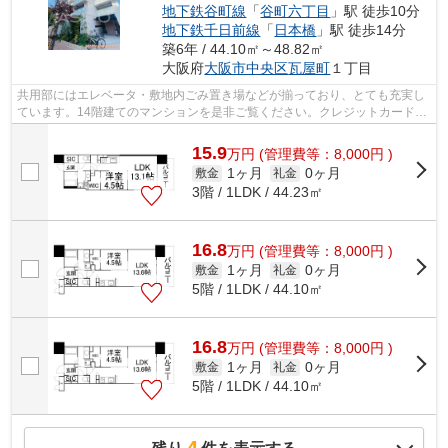
地下鉄谷町線
「
谷町六丁目
」駅 徒歩10分
地下鉄千日前線
「
日本橋
」駅 徒歩14分
築6年 / 44.10㎡～48.82㎡
大阪府
大阪市中央区
瓦屋町
１丁目
共用部にはエレベータ・敷地内ごみ置き場などが揃っており、とても充実し
ています。14階建てのマンションを是非ご覧ください。クレジットカードで
初期費用がお支払いいただけるので、...
15.9
万
円
(管理費等：8,000円 )
1ヶ月
0ヶ月
敷金
礼金
3階 / 1LDK / 44.23㎡
16.8
万
円
(管理費等：8,000円 )
1ヶ月
0ヶ月
敷金
礼金
5階 / 1LDK / 44.10㎡
16.8
万
円
(管理費等：8,000円 )
1ヶ月
0ヶ月
敷金
礼金
5階 / 1LDK / 44.10㎡