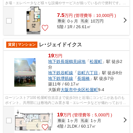
き場・エレベータなど様々な設備やサービスが揃っているので便利です。こ
ちらは初期費用をカードでお支払いいた...
7.5
万
円
(管理費等：10,000円 )
0ヶ月
10万円
敷金
礼金
5階 / 1R / 26.61㎡
レ･ジェイドイクス
賃貸 | マンション
19
万円
地下鉄長堀鶴見緑地
「
松屋町
」駅 徒歩2
分
地下鉄谷町線
「
谷町六丁目
」駅 徒歩8分
地下鉄堺筋線
「
長堀橋
」駅 徒歩7分
築11年 / 60.17㎡
大阪府
大阪市中央区
松屋町
9-4
ローソンストア100 松屋町住吉店まで徒歩3分と近場にコンビニがあるのも
ポイント。共用部には敷地内ごみ置き場・エレベータなどが備わっておりと
ても充実しています。こちらはマンショ...
19
万
円
(管理費等：5,000円 )
1ヶ月
1ヶ月
敷金
礼金
4階 / 2LDK / 60.17㎡