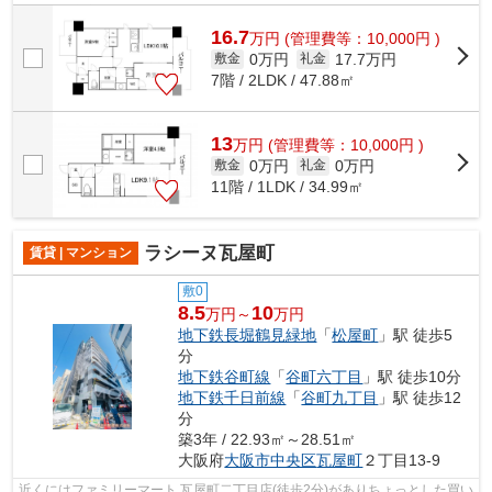
りとても充実しています。2駅利用で...
16.7
万
円
(管理費等：10,000円 )
0万円
17.7万円
敷金
礼金
7階 / 2LDK / 47.88㎡
13
万
円
(管理費等：10,000円 )
0万円
0万円
敷金
礼金
11階 / 1LDK / 34.99㎡
ラシーヌ瓦屋町
賃貸 | マンション
敷0
8.5
10
万円～
万円
地下鉄長堀鶴見緑地
「
松屋町
」駅 徒歩5
分
地下鉄谷町線
「
谷町六丁目
」駅 徒歩10分
地下鉄千日前線
「
谷町九丁目
」駅 徒歩12
分
築3年 / 22.93㎡～28.51㎡
大阪府
大阪市中央区
瓦屋町
２丁目13-9
近くにはファミリーマート 瓦屋町二丁目店(徒歩2分)がありちょっとした買い