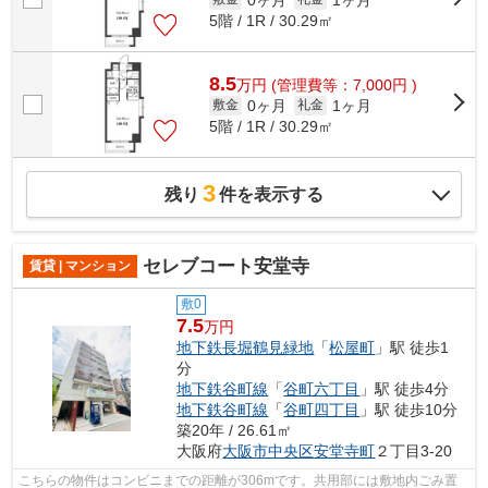
5階 / 1R / 30.29㎡
8.5
万
円
(管理費等：7,000円 )
0ヶ月
1ヶ月
敷金
礼金
5階 / 1R / 30.29㎡
3
残り
件を表示する
セレブコート安堂寺
賃貸 | マンション
敷0
7.5
万円
地下鉄長堀鶴見緑地
「
松屋町
」駅 徒歩1
分
地下鉄谷町線
「
谷町六丁目
」駅 徒歩4分
地下鉄谷町線
「
谷町四丁目
」駅 徒歩10分
築20年 / 26.61㎡
大阪府
大阪市中央区
安堂寺町
２丁目3-20
こちらの物件はコンビニまでの距離が306mです。共用部には敷地内ごみ置