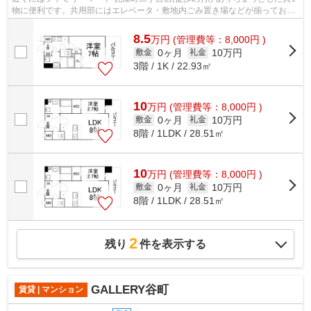
物に便利です。共用部にはエレベータ・敷地内ごみ置き場などが揃っており
ます。徒歩5分の位置に駅がある物件...
8.5
万
円
(管理費等：8,000円 )
0ヶ月
10万円
敷金
礼金
3階 / 1K / 22.93㎡
10
万
円
(管理費等：8,000円 )
0ヶ月
10万円
敷金
礼金
8階 / 1LDK / 28.51㎡
10
万
円
(管理費等：8,000円 )
0ヶ月
10万円
敷金
礼金
8階 / 1LDK / 28.51㎡
2
残り
件を表示する
GALLERY谷町
賃貸 | マンション