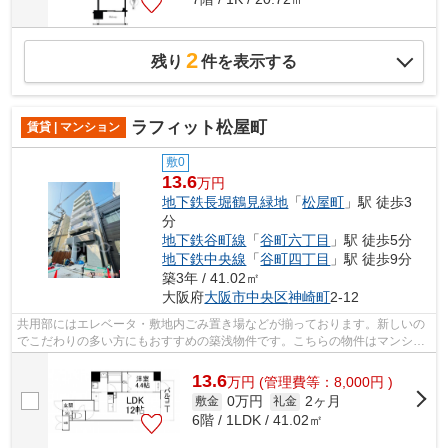
2
残り
件を表示する
ラフィット松屋町
賃貸 | マンション
敷0
13.6
万円
地下鉄長堀鶴見緑地
「
松屋町
」駅 徒歩3
分
地下鉄谷町線
「
谷町六丁目
」駅 徒歩5分
地下鉄中央線
「
谷町四丁目
」駅 徒歩9分
築3年 / 41.02㎡
大阪府
大阪市中央区
神崎町
2-12
共用部にはエレベータ・敷地内ごみ置き場などが揃っております。新しいの
でこだわりの多い方にもおすすめの築浅物件です。こちらの物件はマンショ
ンです。外観タイル張りの物件は、雨...
13.6
万
円
(管理費等：8,000円 )
0万円
2ヶ月
敷金
礼金
6階 / 1LDK / 41.02㎡