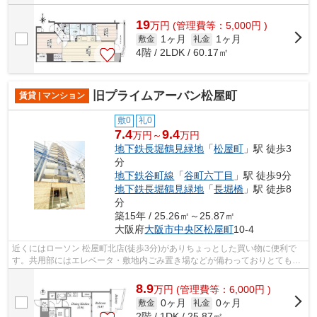
19
万
円
(管理費等：5,000円 )
1ヶ月
1ヶ月
敷金
礼金
4階 / 2LDK / 60.17㎡
旧プライムアーバン松屋町
賃貸 | マンション
敷0
礼0
7.4
9.4
万円～
万円
地下鉄長堀鶴見緑地
「
松屋町
」駅 徒歩3
分
地下鉄谷町線
「
谷町六丁目
」駅 徒歩9分
地下鉄長堀鶴見緑地
「
長堀橋
」駅 徒歩8
分
築15年 / 25.26㎡～25.87㎡
大阪府
大阪市中央区
松屋町
10-4
近くにはローソン 松屋町北店(徒歩3分)がありちょっとした買い物に便利で
す。共用部にはエレベータ・敷地内ごみ置き場などが備わっておりとても充
実しています。外観タイル張りは、耐...
8.9
万
円
(管理費等：6,000円 )
0ヶ月
0ヶ月
敷金
礼金
2階 / 1DK / 25.87㎡