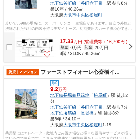
地下鉄谷町線
「
谷町六丁目
」駅 徒歩8分
築10年 / 48.26㎡
大阪府
大阪市中央区
松屋町
歩いて359mの場所に、スーパーサンコー 空堀店があります。目立つ外観と
洗練された設計の内装を持つデザイナーズ。初期費用のカード決済ができま
す。2駅利用できる物件は電車での移動...
17.33
万
円
(管理費等：16,700円 )
0万円
20万円
敷金
礼金
8階 / 2LDK / 48.26㎡
ファーストフィオーレ心斎橋イースト
賃貸 | マンション
敷0
9.2
万円
地下鉄長堀鶴見緑地
「
松屋町
」駅 徒歩2
分
地下鉄谷町線
「
谷町六丁目
」駅 徒歩7分
地下鉄堺筋線
「
長堀橋
」駅 徒歩8分
築8年 / 34.10㎡
大阪府
大阪市中央区
松屋町
1-19
共用部にはエレベータ・敷地内ごみ置き場など様々な設備やサービスが揃っ
ているので便利です。こちらの物件では初期費用をカードでお支払いいただ