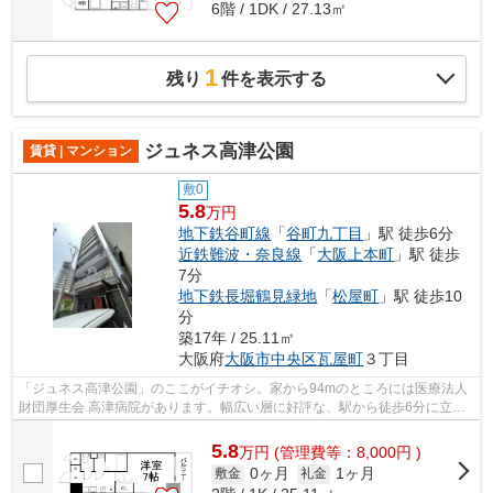
6階 / 1DK / 27.13㎡
1
残り
件を表示する
ジュネス高津公園
賃貸 | マンション
敷0
5.8
万円
地下鉄谷町線
「
谷町九丁目
」駅 徒歩6分
近鉄難波・奈良線
「
大阪上本町
」駅 徒歩
7分
地下鉄長堀鶴見緑地
「
松屋町
」駅 徒歩10
分
築17年 / 25.11㎡
大阪府
大阪市中央区
瓦屋町
３丁目
「ジュネス高津公園」のここがイチオシ。家から94mのところには医療法人
財団厚生会 高津病院があります。幅広い層に好評な、駅から徒歩6分に立地
する物件です。地上10階建ての物件は、...
5.8
万
円
(管理費等：8,000円 )
0ヶ月
1ヶ月
敷金
礼金