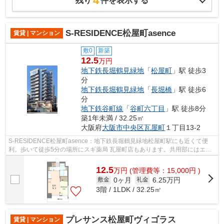
4
残り
件を表示する
S-RESIDENCE松屋町asence
賃貸 | マンション
敷0
新築
12.5
万円
地下鉄長堀鶴見緑地
「
松屋町
」駅 徒歩3
分
地下鉄長堀鶴見緑地
「
長堀橋
」駅 徒歩6
分
地下鉄谷町線
「
谷町六丁目
」駅 徒歩8分
築1年未満 / 32.25㎡
大阪府
大阪市中央区
瓦屋町
１丁目13-2
S-RESIDENCE松屋町asence：地下鉄長堀鶴見緑地松屋町駅にも近くて便
利。歩いて徒歩5分の場所にスギ薬局 瓦屋町店もあります。共用部にはエレ
ベータ・敷地内ごみ置き場などが揃っており...
12.5
万
円
(管理費等：15,000円 )
0ヶ月
6.25万円
敷金
礼金
3階 / 1LDK / 32.25㎡
プレサンス松屋町ヴィゴラス
賃貸 | マンション