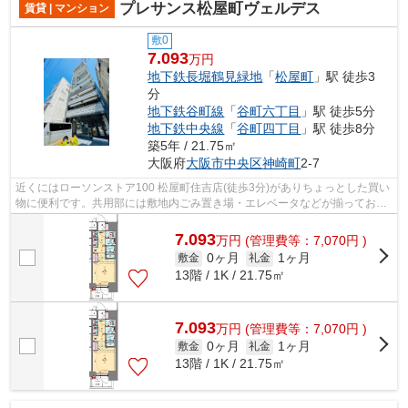
プレサンス松屋町ヴェルデス
賃貸 | マンション
敷0
7.093
万円
地下鉄長堀鶴見緑地
「
松屋町
」駅 徒歩3
分
地下鉄谷町線
「
谷町六丁目
」駅 徒歩5分
地下鉄中央線
「
谷町四丁目
」駅 徒歩8分
築5年 / 21.75㎡
大阪府
大阪市中央区
神崎町
2-7
近くにはローソンストア100 松屋町住吉店(徒歩3分)がありちょっとした買い
物に便利です。共用部には敷地内ごみ置き場・エレベータなどが揃っており
ます。徒歩3分で駅にアクセス可能な...
7.093
万
円
(管理費等：7,070円 )
0ヶ月
1ヶ月
敷金
礼金
13階 / 1K / 21.75㎡
7.093
万
円
(管理費等：7,070円 )
0ヶ月
1ヶ月
敷金
礼金
13階 / 1K / 21.75㎡