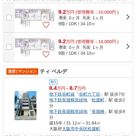
けます。築8年の設備が充実した物件と...
9.2
万
円
(管理費等：10,000円 )
0ヶ月
1ヶ月
敷金
礼金
9階 / 1DK / 34.10㎡
9.2
万
円
(管理費等：10,000円 )
0ヶ月
1ヶ月
敷金
礼金
9階 / 1DK / 34.10㎡
ティ ベルデ
賃貸 | マンション
敷0
8.4
8.7
万円～
万円
地下鉄谷町線
「
谷町六丁目
」駅 徒歩7分
地下鉄長堀鶴見緑地
「
松屋町
」駅 徒歩2
分
地下鉄長堀鶴見緑地
「
長堀橋
」駅 徒歩9
分
築15年 / 31.12㎡～31.84㎡
大阪府
大阪市中央区
松屋町