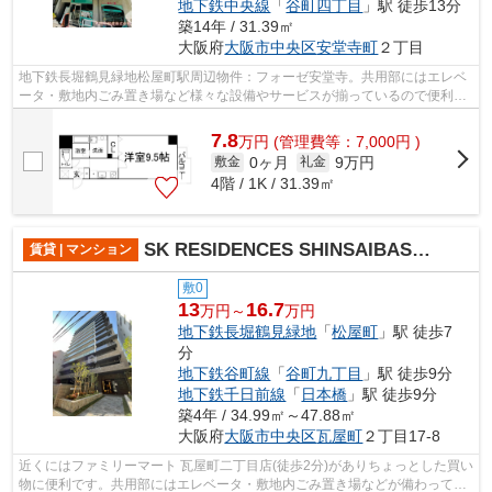
地下鉄中央線
「
谷町四丁目
」駅 徒歩13分
築14年 / 31.39㎡
大阪府
大阪市中央区
安堂寺町
２丁目
地下鉄長堀鶴見緑地松屋町駅周辺物件：フォーゼ安堂寺。共用部にはエレベ
ータ・敷地内ごみ置き場など様々な設備やサービスが揃っているので便利で
す。こちらの物件では初期費用をカー...
7.8
万
円
(管理費等：7,000円 )
0ヶ月
9万円
敷金
礼金
4階 / 1K / 31.39㎡
SK RESIDENCES SHINSAIBASHI (旧SK RESIDENCES)
賃貸 | マンション
敷0
13
16.7
万円～
万円
地下鉄長堀鶴見緑地
「
松屋町
」駅 徒歩7
分
地下鉄谷町線
「
谷町九丁目
」駅 徒歩9分
地下鉄千日前線
「
日本橋
」駅 徒歩9分
築4年 / 34.99㎡～47.88㎡
大阪府
大阪市中央区
瓦屋町
２丁目17-8
近くにはファミリーマート 瓦屋町二丁目店(徒歩2分)がありちょっとした買い
物に便利です。共用部にはエレベータ・敷地内ごみ置き場などが備わってお