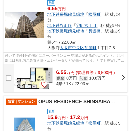
敷0
6.55
万円
地下鉄長堀鶴見緑地
「
松屋町
」駅 徒歩4
分
地下鉄谷町線
「
谷町六丁目
」駅 徒歩7分
地下鉄長堀鶴見緑地
「
長堀橋
」駅 徒歩9
分
築6年 / 22.03㎡
大阪府
大阪市中央区
瓦屋町
１丁目7-5
歩いて徒歩1分の場所にスーパーサンコー 空堀店があるのもポイント。共用
部には敷地内ごみ置き場・エレベータなどが揃っており、とても充実してい
ます。駅まで平坦な場所に位置する物...
6.55
万
円
(管理費等：6,500円 )
0万円
10.8万円
敷金
礼金
4階 / 1K / 22.03㎡
OPUS RESIDENCE SHINSAIBASHI SOUTH
賃貸 | マンション
礼0
15.9
17.2
万円～
万円
地下鉄長堀鶴見緑地
「
松屋町
」駅 徒歩5
分