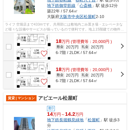
地下鉄谷町線
「
谷町六丁目
」駅 徒歩5分
地下鉄御堂筋線
「
心斎橋
」駅 徒歩12分
築22年 / 57.64㎡
大阪府
大阪市中央区
松屋町
2-10
ライフ 空堀店まで433mです。共用部には敷地内ごみ置き場・エレベータな
ど様々な設備やサービスが揃っているので便利です。地上15階建ての物件で
ございます。駅まで歩いてアクセスでき...
18
万
円
(管理費等：20,000円 )
20万円
20万円
敷金
礼金
6-7階 / 2LDK / 57.64㎡
18
万
円
(管理費等：20,000円 )
20万円
20万円
敷金
礼金
6-7階 / 2LDK / 57.64㎡
アビエール松屋町
賃貸 | マンション
敷0
14
14.2
万円～
万円
地下鉄長堀鶴見緑地
「
松屋町
」駅 徒歩3
分