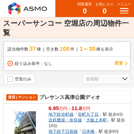
閲覧履歴
お気に入り
メニュー
0
0
スーパーサンコー 空堀店の周辺物件一
覧
37
108
1～30
該当物件数
棟
空き数
件
棟を表示
変更
絞り込み条件：
なし
空室のみ
プレサンス高津公園ディオ
賃貸 | マンション
6.95
11.8
万円～
万円
地下鉄谷町線
「
谷町九丁目
」駅 徒歩4分
近鉄難波・奈良線
「
大阪上本町
」駅 徒歩
10分
地下鉄千日前線
「
日本橋
」駅 徒歩8分