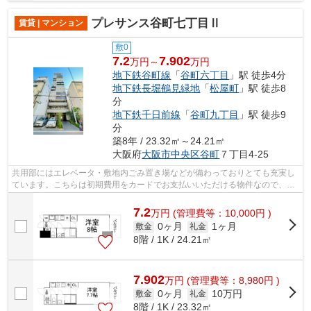
プレサンス谷町七丁目Ⅱ
賃貸 | マンション
敷0
7.2
7.902
万円～
万円
地下鉄谷町線
「
谷町六丁目
」駅 徒歩4分
地下鉄長堀鶴見緑地
「
松屋町
」駅 徒歩8
分
地下鉄千日前線
「
谷町九丁目
」駅 徒歩9
分
築8年 / 23.32㎡～24.21㎡
大阪府
大阪市中央区
谷町
７丁目4-25
共用部にはエレベータ・敷地内ごみ置き場などが備わっておりとても充実し
ています。こちらは初期費用をカードでお支払いいただける物件なので、支
払い手続きの手間が省けます。デザイ...
7.2
万
円
(管理費等：10,000円 )
0ヶ月
1ヶ月
敷金
礼金
8階 / 1K / 24.21㎡
7.902
万
円
(管理費等：8,980円 )
0ヶ月
10万円
敷金
礼金
8階 / 1K / 23.32㎡