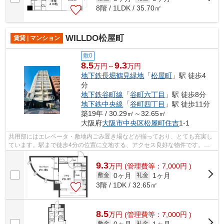
8階 / 1LDK / 35.70㎡
WILLDO松屋町
賃貸 | マンション
敷0
8.5
9.3
万円～
万円
地下鉄長堀鶴見緑地
「
松屋町
」駅 徒歩4
分
地下鉄谷町線
「
谷町六丁目
」駅 徒歩8分
地下鉄中央線
「
谷町四丁目
」駅 徒歩11分
築19年 / 30.29㎡～32.65㎡
大阪府
大阪市中央区
松屋町住吉
1-1
共用部にはエレベータ・敷地内ごみ置き場などが揃っており、とても充実し
ています。駅まで徒歩4分の位置に立地する、アクセス良好な物件です。眺
望良好なマンションです。様々な場所へ...
9.3
万
円
(管理費等：7,000円 )
0ヶ月
1ヶ月
敷金
礼金
3階 / 1DK / 32.65㎡
8.5
万
円
(管理費等：7,000円 )
0ヶ月
1ヶ月
敷金
礼金