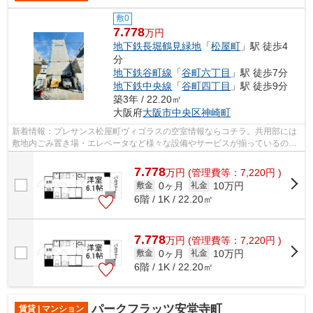
敷0
7.778
万円
地下鉄長堀鶴見緑地
「
松屋町
」駅 徒歩4
分
地下鉄谷町線
「
谷町六丁目
」駅 徒歩7分
地下鉄中央線
「
谷町四丁目
」駅 徒歩9分
築3年 / 22.20㎡
大阪府
大阪市中央区
神崎町
新着情報：プレサンス松屋町ヴィゴラスの空室情報ならコチラ。共用部には
敷地内ごみ置き場・エレベータなど様々な設備やサービスが揃っているので
便利です。初期費用のカード決済がで...
7.778
万
円
(管理費等：7,220円 )
0ヶ月
10万円
敷金
礼金
6階 / 1K / 22.20㎡
7.778
万
円
(管理費等：7,220円 )
0ヶ月
10万円
敷金
礼金
6階 / 1K / 22.20㎡
パークフラッツ安堂寺町
賃貸 | マンション