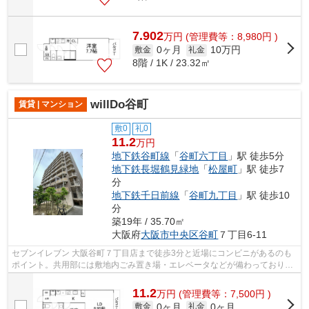
7.902
万
円
(管理費等：8,980円 )
0ヶ月
10万円
敷金
礼金
8階 / 1K / 23.32㎡
willDo谷町
賃貸 | マンション
敷0
礼0
11.2
万円
地下鉄谷町線
「
谷町六丁目
」駅 徒歩5分
地下鉄長堀鶴見緑地
「
松屋町
」駅 徒歩7
分
地下鉄千日前線
「
谷町九丁目
」駅 徒歩10
分
築19年 / 35.70㎡
大阪府
大阪市中央区
谷町
７丁目6-11
セブンイレブン 大阪谷町７丁目店まで徒歩3分と近場にコンビニがあるのも
ポイント。共用部には敷地内ごみ置き場・エレベータなどが備わっておりと
ても充実しています。物件から駅まで...
11.2
万
円
(管理費等：7,500円 )
0ヶ月
0ヶ月
敷金
礼金