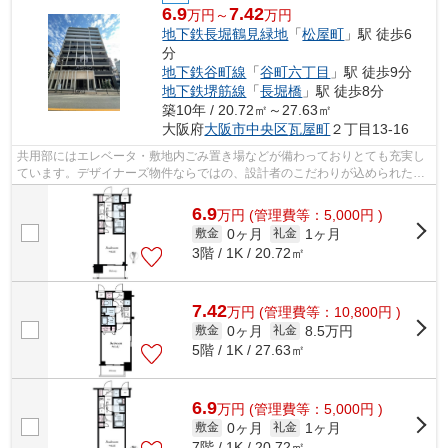
6.9
7.42
万円～
万円
地下鉄長堀鶴見緑地
「
松屋町
」駅 徒歩6
分
地下鉄谷町線
「
谷町六丁目
」駅 徒歩9分
地下鉄堺筋線
「
長堀橋
」駅 徒歩8分
築10年 / 20.72㎡～27.63㎡
大阪府
大阪市中央区
瓦屋町
２丁目13-16
共用部にはエレベータ・敷地内ごみ置き場などが備わっておりとても充実し
ています。デザイナーズ物件ならではの、設計者のこだわりが込められた物
件。こちらの物件は自走式駐車場がご...
6.9
万
円
(管理費等：5,000円 )
0ヶ月
1ヶ月
敷金
礼金
3階 / 1K / 20.72㎡
7.42
万
円
(管理費等：10,800円 )
0ヶ月
8.5万円
敷金
礼金
5階 / 1K / 27.63㎡
6.9
万
円
(管理費等：5,000円 )
0ヶ月
1ヶ月
敷金
礼金
7階 / 1K / 20.72㎡