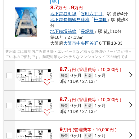
敷0
8.7
9
万円～
万円
地下鉄谷町線
「
谷町六丁目
」駅 徒歩4分
地下鉄長堀鶴見緑地
「
松屋町
」駅 徒歩3
分
地下鉄堺筋線
「
長堀橋
」駅 徒歩10分
築18年 / 27.13㎡
大阪府
大阪市中央区
谷町
６丁目13-33
共用部には敷地内ごみ置き場・エレベータなど様々な設備やサービスが揃っ
ているので便利です。防犯対策もバッチリなマンションタイプの物件です。
デザイナーズマンションは独創的で、...
8.7
万
円
(管理費等：10,000円 )
0ヶ月
1ヶ月
敷金
礼金
3階 / 1DK / 27.13㎡
8.7
万
円
(管理費等：10,000円 )
0ヶ月
1ヶ月
敷金
礼金
3階 / 1DK / 27.13㎡
9
万
円
(管理費等：10,000円 )
0ヶ月
1ヶ月
敷金
礼金