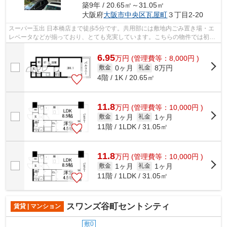
築9年 / 20.65㎡～31.05㎡
大阪府
大阪市中央区
瓦屋町
３丁目2-20
スーパー玉出 日本橋店まで徒歩5分です。共用部には敷地内ごみ置き場・エ
レベータなどが揃っており、とても充実しています。こちらの物件では初期
費用をカードでお支払いいただけます...
6.95
万
円
(管理費等：8,000円 )
0ヶ月
8万円
敷金
礼金
4階 / 1K / 20.65㎡
11.8
万
円
(管理費等：10,000円 )
1ヶ月
1ヶ月
敷金
礼金
11階 / 1LDK / 31.05㎡
11.8
万
円
(管理費等：10,000円 )
1ヶ月
1ヶ月
敷金
礼金
11階 / 1LDK / 31.05㎡
スワンズ谷町セントシティ
賃貸 | マンション
敷0