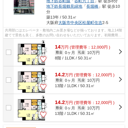
地下鉄谷町線
「
谷町六丁目
」駅 徒歩8分
地下鉄長堀鶴見緑地
「
長堀橋
」駅 徒歩10
分
築13年 / 50.31㎡
大阪府
大阪市中央区
松屋町住吉
2-5
共用部にはエレベータ・敷地内ごみ置き場などが揃っております。地上14階
建てで景色も良く、多数のお問い合わせをいただいております。初期費用は
カードで決済いただけます。こちらは...
14
万
円
(管理費等：12,000円 )
0ヶ月
10万円
敷金
礼金
8階 / 1LDK / 50.31㎡
14.2
万
円
(管理費等：12,000円 )
0ヶ月
10万円
敷金
礼金
13階 / 1LDK / 50.31㎡
14.2
万
円
(管理費等：12,000円 )
0ヶ月
10万円
敷金
礼金
13階 / 1LDK / 50.31㎡