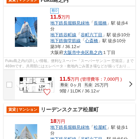
Fuku島之内
敷0
11.5
万円
地下鉄長堀鶴見緑地
「
長堀橋
」駅 徒歩4
分
地下鉄谷町線
「
谷町六丁目
」駅 徒歩10分
地下鉄御堂筋線
「
心斎橋
」駅 徒歩10分
築3年 / 36.12㎡
大阪府
大阪市中央区
島之内
１丁目
Fuku島之内の詳しい情報。便利なスーパー「スーパーサンコー 空堀店」まで
469mです。共用部にはエレベータ・敷地内ごみ置き場などが揃っており、
とても充実しています。駅から徒歩4分...
11.5
万
円
(管理費等：7,000円 )
0ヶ月
25万円
敷金
礼金
9階 / 1LDK / 36.12㎡
リーデンスクエア松屋町
賃貸 | マンション
18
万円
地下鉄長堀鶴見緑地
「
松屋町
」駅 徒歩1
分