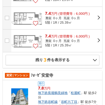
7.4
万
円
(管理費等：6,000円 )
0ヶ月
0ヶ月
敷金
礼金
5階 / 1R / 25.39㎡
7.4
万
円
(管理費等：6,000円 )
0ヶ月
0ヶ月
敷金
礼金
5階 / 1R / 25.39㎡
3
残り
件を表示する
ﾌｫｰｾﾞ安堂寺
賃貸 | マンション
敷0
7.8
万円
地下鉄長堀鶴見緑地
「
松屋町
」駅 徒歩2
分
地下鉄谷町線
「
谷町六丁目
」駅 徒歩7分