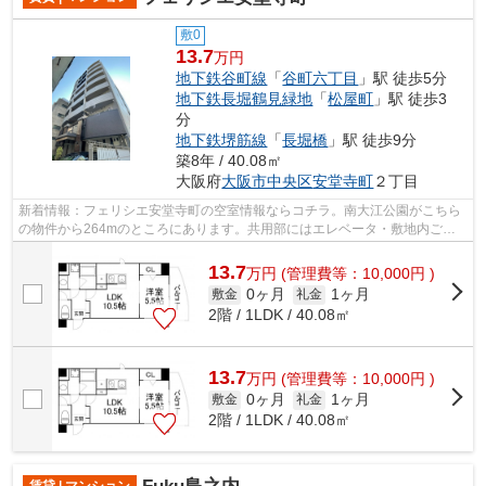
敷0
13.7
万円
地下鉄谷町線
「
谷町六丁目
」駅 徒歩5分
地下鉄長堀鶴見緑地
「
松屋町
」駅 徒歩3
分
地下鉄堺筋線
「
長堀橋
」駅 徒歩9分
築8年 / 40.08㎡
大阪府
大阪市中央区
安堂寺町
２丁目
新着情報：フェリシエ安堂寺町の空室情報ならコチラ。南大江公園がこちら
の物件から264mのところにあります。共用部にはエレベータ・敷地内ごみ
置き場など様々な設備やサービスが揃っ...
13.7
万
円
(管理費等：10,000円 )
0ヶ月
1ヶ月
敷金
礼金
2階 / 1LDK / 40.08㎡
13.7
万
円
(管理費等：10,000円 )
0ヶ月
1ヶ月
敷金
礼金
2階 / 1LDK / 40.08㎡
賃貸 | マンション