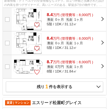
新着情報：ティ ベルデの空室情報ならコチラ。目立つ外観と洗練された設計
の内装を持つデザイナーズ。高いニーズのある、駅徒歩7分の物件です。敷
地内には使いやすいごみ置き場もござ...
8.4
万
円
(管理費等：8,000円 )
0ヶ月
1ヶ月
敷金
礼金
5階 / 1DK / 31.12㎡
8.4
万
円
(管理費等：8,000円 )
0ヶ月
1ヶ月
敷金
礼金
5階 / 1DK / 31.12㎡
8.7
万
円
(管理費等：8,000円 )
0万円
1ヶ月
敷金
礼金
8階 / 1DK / 31.84㎡
1
残り
件を表示する
エスリード松屋町グレイス
賃貸 | マンション