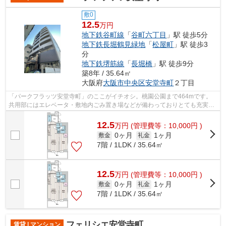
敷0
12.5
万円
地下鉄谷町線
「
谷町六丁目
」駅 徒歩5分
地下鉄長堀鶴見緑地
「
松屋町
」駅 徒歩3
分
地下鉄堺筋線
「
長堀橋
」駅 徒歩9分
築8年 / 35.64㎡
大阪府
大阪市中央区
安堂寺町
２丁目
「パークフラッツ安堂寺町」のここがイチオシ。桃園公園まで464mです。
共用部にはエレベータ・敷地内ごみ置き場などが備わっておりとても充実し
ています。3駅以上利用可で多方面へのア...
12.5
万
円
(管理費等：10,000円 )
0ヶ月
1ヶ月
敷金
礼金
7階 / 1LDK / 35.64㎡
12.5
万
円
(管理費等：10,000円 )
0ヶ月
1ヶ月
敷金
礼金
7階 / 1LDK / 35.64㎡
フェリシエ安堂寺町
賃貸 | マンション