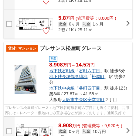
2階 / 1K / 25.11㎡
5.8
万
円
(管理費等：8,000円 )
0ヶ月
1ヶ月
敷金
礼金
2階 / 1K / 25.11㎡
プレサンス松屋町グレース
賃貸 | マンション
敷0
8.908
14.5
万円～
万円
地下鉄谷町線
「
谷町六丁目
」駅 徒歩6分
地下鉄長堀鶴見緑地
「
松屋町
」駅 徒歩2
分
地下鉄中央線
「
谷町四丁目
」駅 徒歩12分
築8年 / 27.87㎡～41.58㎡
大阪府
大阪市中央区
安堂寺町
２丁目
プレサンス松屋町グレース：地下鉄谷町線谷町六丁目にも近くて便利。共用
部にはエレベータ・敷地内ごみ置き場などが揃っております。通風良好で常
に新鮮な空気を送り込むマンションを...
8.908
万
円
(管理費等：9,920円 )
0ヶ月
10万円
敷金
礼金