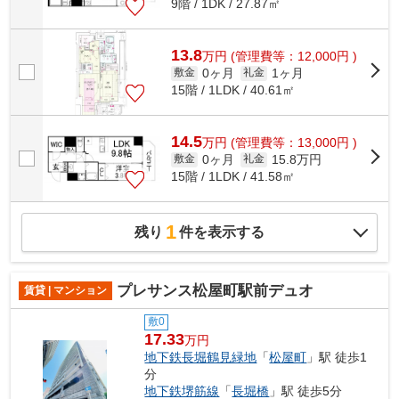
9階 / 1DK / 27.87㎡
13.8
万
円
(管理費等：12,000円 )
0ヶ月
1ヶ月
敷金
礼金
15階 / 1LDK / 40.61㎡
14.5
万
円
(管理費等：13,000円 )
0ヶ月
15.8万円
敷金
礼金
15階 / 1LDK / 41.58㎡
1
残り
件を表示する
プレサンス松屋町駅前デュオ
賃貸 | マンション
敷0
17.33
万円
地下鉄長堀鶴見緑地
「
松屋町
」駅 徒歩1
分
地下鉄堺筋線
「
長堀橋
」駅 徒歩5分