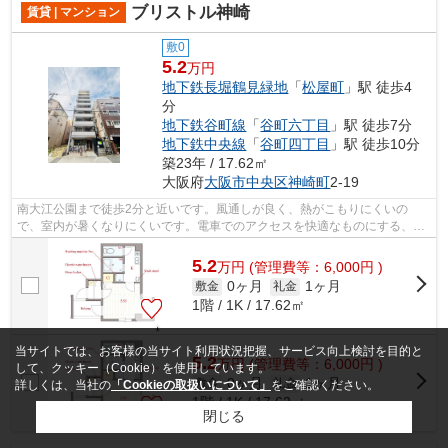
ブリストル神崎
賃貸 | マンション
敷0
5.2
万円
地下鉄長堀鶴見緑地
「
松屋町
」駅 徒歩4
分
地下鉄谷町線
「
谷町六丁目
」駅 徒歩7分
地下鉄中央線
「
谷町四丁目
」駅 徒歩10分
築23年 / 17.62㎡
大阪府
大阪市中央区
神崎町
2-19
南大江公園まで徒歩2分と近いです。風通しが良く、熱がこもりにくいの
で、室内が暑くなりにくいです。電車でのアクセスを快適なものにする、2
駅利用可能な物件です。こちらの物件はマ...
5.2
万
円
(管理費等：6,000円 )
0ヶ月
1ヶ月
敷金
礼金
1階 / 1K / 17.62㎡
当サイトでは、お客様の当サイト利用状況把握、サービス向上検討を目的と
5.2
万
円
(管理費等：6,000円 )
して、クッキー（Cookie）を使用しています。
0ヶ月
1ヶ月
敷金
礼金
詳しくは、当社の
「Cookieの取扱いについて」
をご確認ください。
1階 / 1K / 17.62㎡
閉じる