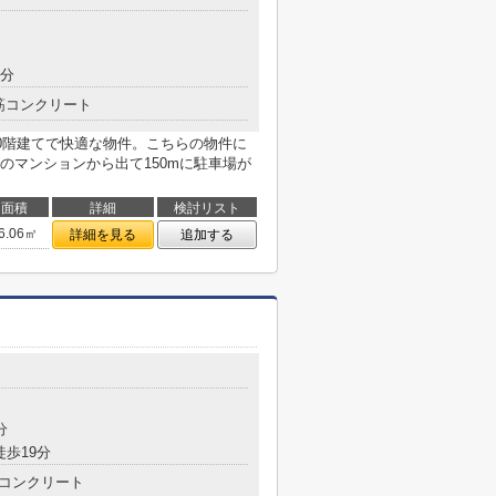
3分
筋コンクリート
。10階建てで快適な物件。こちらの物件に
のマンションから出て150mに駐車場が
面積
詳細
検討リスト
6.06㎡
詳細を見る
追加する
分
徒歩19分
コンクリート