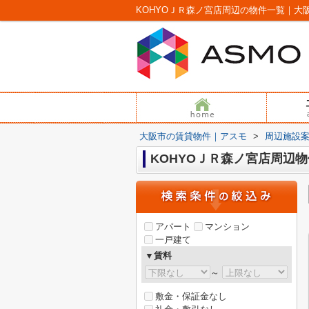
KOHYOＪＲ森ノ宮店周辺の物件一覧｜大
大阪市の賃貸物件｜アスモ
>
周辺施設
KOHYOＪＲ森ノ宮店周辺物
アパート
マンション
一戸建て
▼賃料
～
敷金・保証金なし