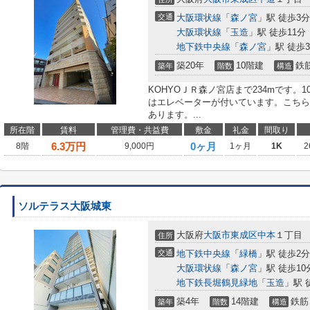
交通
大阪環状線
「
森ノ宮
」駅 徒歩3分
大阪環状線
「
玉造
」駅 徒歩11分
地下鉄中央線
「
森ノ宮
」駅 徒歩
築20年
10階建
鉄
築年
階数
構造
KOHYOＪＲ森ノ宮店まで234mです
はエレベーターが付いています。こちら
あります。...
所在階
賃料
管理費・共益費
敷金
礼金
間取り
6.3
万円
0ヶ月
8階
9,000円
1ヶ月
1K
2
ソルテラス大阪城東
大阪府
大阪市東成区
中本
１丁目
住所
交通
地下鉄中央線
「
緑橋
」駅 徒歩2分
大阪環状線
「
森ノ宮
」駅 徒歩10
地下鉄長堀鶴見緑地
「
玉造
」駅 
築4年
14階建
鉄筋
築年
階数
構造