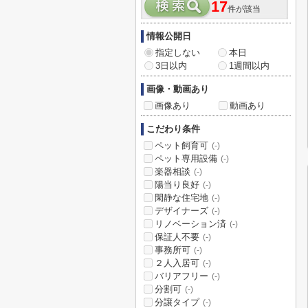
17
件が該当
情報公開日
指定しない
本日
3日以内
1週間以内
画像・動画あり
画像あり
動画あり
こだわり条件
ペット飼育可
(-)
ペット専用設備
(-)
楽器相談
(-)
陽当り良好
(-)
閑静な住宅地
(-)
デザイナーズ
(-)
リノベーション済
(-)
保証人不要
(-)
事務所可
(-)
２人入居可
(-)
バリアフリー
(-)
分割可
(-)
分譲タイプ
(-)