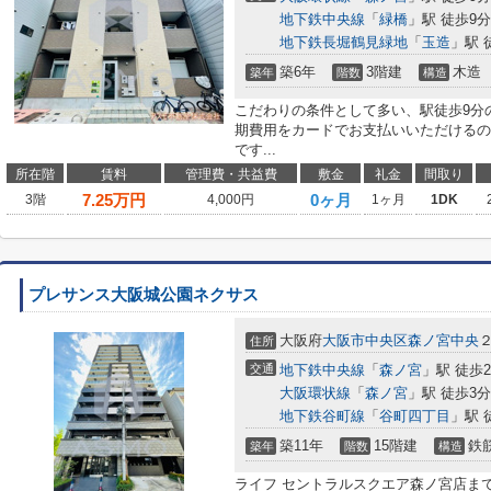
地下鉄中央線
「
緑橋
」駅 徒歩9分
地下鉄長堀鶴見緑地
「
玉造
」駅 
築6年
3階建
木造
築年
階数
構造
こだわりの条件として多い、駅徒歩9分
期費用をカードでお支払いいただけるの
です...
所在階
賃料
管理費・共益費
敷金
礼金
間取り
7.25
万円
0ヶ月
3階
4,000円
1ヶ月
1DK
プレサンス大阪城公園ネクサス
大阪府
大阪市中央区
森ノ宮中央
２
住所
交通
地下鉄中央線
「
森ノ宮
」駅 徒歩
大阪環状線
「
森ノ宮
」駅 徒歩3分
地下鉄谷町線
「
谷町四丁目
」駅 
築11年
15階建
鉄
築年
階数
構造
ライフ セントラルスクエア森ノ宮店まで