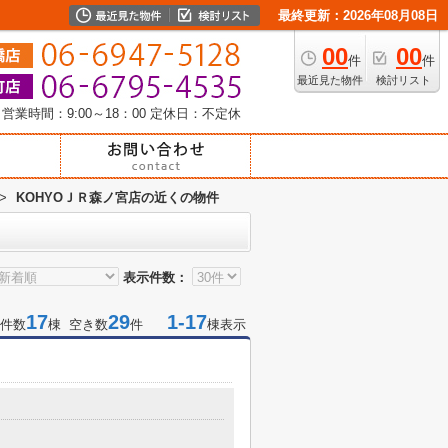
最終更新：2026年08月08日
00
00
件
件
最近見た物件
検討リスト
営業時間：9:00～18：00
定休日：不定休
>
KOHYOＪＲ森ノ宮店の近くの物件
表示件数：
17
29
1-17
件数
棟 空き数
件
棟表示
目