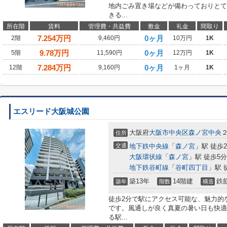
地内ごみ置き場などが備わっておりとて
きる...
所在階
賃料
管理費・共益費
敷金
礼金
間取り
7.254
万円
0ヶ月
2階
9,460円
10万円
1K
9.78
万円
0ヶ月
5階
11,590円
12万円
1K
7.284
万円
0ヶ月
12階
9,160円
1ヶ月
1K
エスリード大阪城公園
大阪府
大阪市中央区
森ノ宮中央
住所
交通
地下鉄中央線
「
森ノ宮
」駅 徒歩
大阪環状線
「
森ノ宮
」駅 徒歩5分
地下鉄谷町線
「
谷町四丁目
」駅 
築13年
14階建
鉄
築年
階数
構造
徒歩2分で駅にアクセス可能な、魅力的
です。風通しが良く真夏の暑い日も快適
る駅...