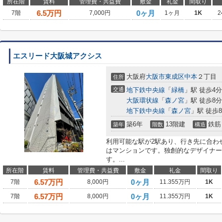
所在階
賃料
管理費・共益費
敷金
礼金
間取り
6.5
万円
0ヶ月
7階
7,000円
1ヶ月
1K
2
エスリード大阪城アクシス
大阪府
大阪市東成区
中本
２丁目
住所
交通
地下鉄中央線
「
緑橋
」駅 徒歩4分
大阪環状線
「
森ノ宮
」駅 徒歩8分
地下鉄中央線
「
森ノ宮
」駅 徒歩
築6年
13階建
鉄筋
築年
階数
構造
利用可能な駅が2駅あり、行き先に合わ
はマンションです。独創的なデザイナー
す。...
所在階
賃料
管理費・共益費
敷金
礼金
間取り
6.57
万円
0ヶ月
7階
8,000円
11.355万円
1K
6.57
万円
0ヶ月
7階
8,000円
11.355万円
1K