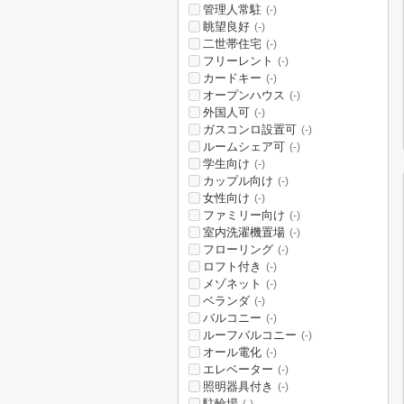
管理人常駐
(-)
眺望良好
(-)
二世帯住宅
(-)
フリーレント
(-)
カードキー
(-)
オープンハウス
(-)
外国人可
(-)
ガスコンロ設置可
(-)
ルームシェア可
(-)
学生向け
(-)
カップル向け
(-)
女性向け
(-)
ファミリー向け
(-)
室内洗濯機置場
(-)
フローリング
(-)
ロフト付き
(-)
メゾネット
(-)
ベランダ
(-)
バルコニー
(-)
ルーフバルコニー
(-)
オール電化
(-)
エレベーター
(-)
照明器具付き
(-)
駐輪場