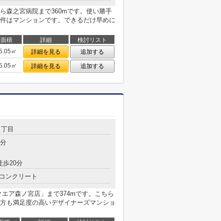
ら森之宮病院まで360mです。使い勝手
件はマンションです。できるだけ早めに
面積
詳細
検討リスト
5.05㎡
詳細を見る
追加する
5.05㎡
詳細を見る
追加する
１丁目
4分
徒歩20分
コンクリート
エア森ノ宮店」まで374mです。こちら
方も満足度の高いデザイナーズマンショ