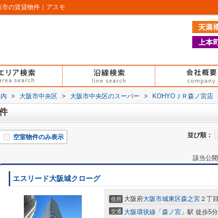
阪市の賃貸物件｜アスモ
案内
>
大阪市中央区
>
大阪市中央区のスーパー
>
KOHYOＪＲ森ノ宮店
件
並び順：
空室物件のみ表示
該当公開
エスリード大阪城クローグ
大阪府
大阪市城東区
森之宮
２丁
住所
交通
大阪環状線
「
森ノ宮
」駅 徒歩5分