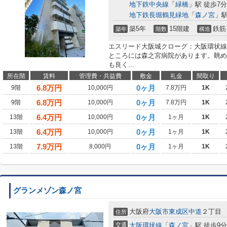
地下鉄中央線
「
緑橋
」駅 徒歩7分
地下鉄長堀鶴見緑地
「
森ノ宮
」駅
築5年
15階建
鉄筋
築年
階数
構造
エスリード大阪城クローグ：大阪環状線
ところには森之宮病院があります。眺め
も良く...
所在階
賃料
管理費・共益費
敷金
礼金
間取り
6.8
万円
0ヶ月
9階
10,000円
7.8万円
1K
6.8
万円
0ヶ月
9階
10,000円
7.8万円
1K
6.4
万円
0ヶ月
13階
10,000円
1ヶ月
1K
6.4
万円
0ヶ月
13階
10,000円
1ヶ月
1K
7.9
万円
0ヶ月
13階
8,000円
1ヶ月
1K
グランメゾン森ノ宮
大阪府
大阪市東成区
中道
２丁目
住所
交通
大阪環状線
「
森ノ宮
」駅 徒歩9分