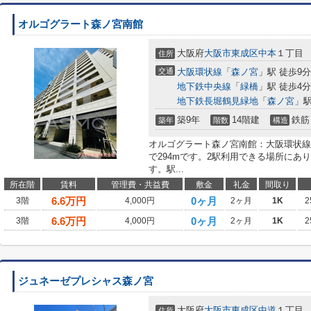
オルゴグラート森ノ宮南館
大阪府
大阪市東成区
中本
１丁目
住所
交通
大阪環状線
「
森ノ宮
」駅 徒歩9分
地下鉄中央線
「
緑橋
」駅 徒歩4分
地下鉄長堀鶴見緑地
「
森ノ宮
」駅
築9年
14階建
鉄筋
築年
階数
構造
オルゴグラート森ノ宮南館：大阪環状線
で294mです。2駅利用できる場所にあ
す。駅...
所在階
賃料
管理費・共益費
敷金
礼金
間取り
6.6
万円
0ヶ月
3階
4,000円
2ヶ月
1K
2
6.6
万円
0ヶ月
3階
4,000円
2ヶ月
1K
2
ジュネーゼプレシャス森ノ宮
大阪府
大阪市東成区
中道
１丁目
住所