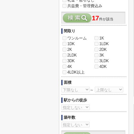
礼金・敷引なし
共益費・管理費込み
17
件が該当
間取り
ワンルーム
1K
1DK
1LDK
2K
2DK
2LDK
3K
3DK
3LDK
4K
4DK
4LDK以上
面積
～
駅からの徒歩
築年数