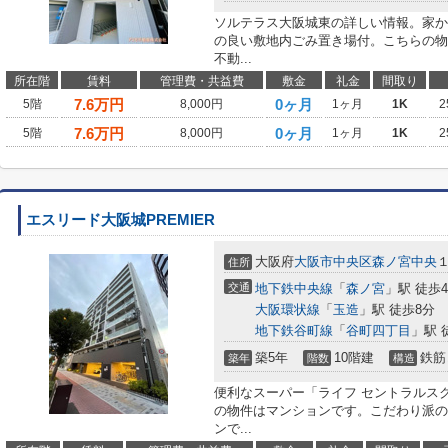
ソルテラス大阪城東の詳しい情報。家か
の良い敷地内ごみ置き場付。こちらの物
不動...
所在階
賃料
管理費・共益費
敷金
礼金
間取り
7.6
万円
0ヶ月
5階
8,000円
1ヶ月
1K
2
7.6
万円
0ヶ月
5階
8,000円
1ヶ月
1K
2
エスリード大阪城PREMIER
大阪府
大阪市中央区
森ノ宮中央
住所
交通
地下鉄中央線
「
森ノ宮
」駅 徒歩
大阪環状線
「
玉造
」駅 徒歩8分
地下鉄谷町線
「
谷町四丁目
」駅 
築5年
10階建
鉄筋
築年
階数
構造
便利なスーパー「ライフ セントラルスク
の物件はマンションです。こだわり派の
ンで...