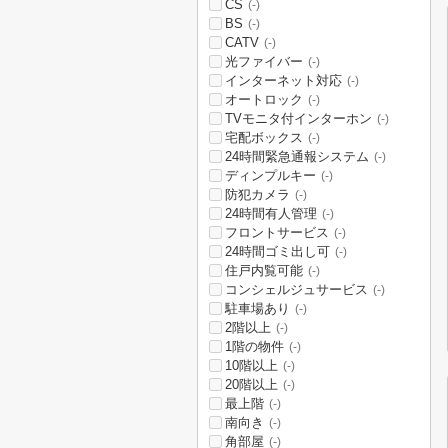
CS
(-)
BS
(-)
CATV
(-)
光ファイバー
(-)
インターネット対応
(-)
オートロック
(-)
TVモニタ付インターホン
(-)
宅配ボックス
(-)
24時間緊急通報システム
(-)
ディンプルキー
(-)
防犯カメラ
(-)
24時間有人管理
(-)
フロントサービス
(-)
24時間ゴミ出し可
(-)
住戸内覧可能
(-)
コンシェルジュサービス
(-)
駐車場あり
(-)
2階以上
(-)
1階の物件
(-)
10階以上
(-)
20階以上
(-)
最上階
(-)
南向き
(-)
角部屋
(-)