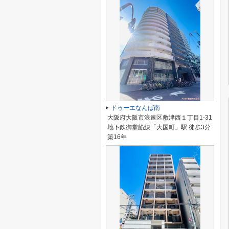
ドゥーエなんば南
大阪府大阪市浪速区敷津西１丁目1-31
地下鉄御堂筋線「大国町」駅 徒歩3分
築16年