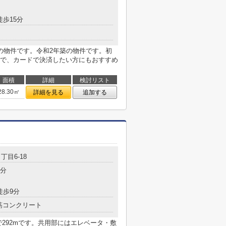
徒歩15分
の物件です。令和2年築の物件です。初
で、カードで決済したい方にもおすすめ
面積
詳細
検討リスト
28.30㎡
詳細を見る
追加する
丁目6-18
2分
徒歩9分
筋コンクリート
292mです。共用部にはエレベータ・敷