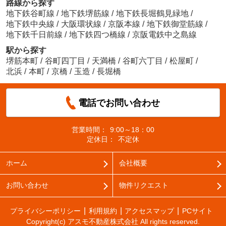
路線から探す
地下鉄谷町線
/
地下鉄堺筋線
/
地下鉄長堀鶴見緑地
/
地下鉄中央線
/
大阪環状線
/
京阪本線
/
地下鉄御堂筋線
/
地下鉄千日前線
/
地下鉄四つ橋線
/
京阪電鉄中之島線
駅から探す
堺筋本町
/
谷町四丁目
/
天満橋
/
谷町六丁目
/
松屋町
/
北浜
/
本町
/
京橋
/
玉造
/
長堀橋
電話でお問い合わせ
営業時間：
9:00～18：00
定休日：
不定休
ホーム
会社概要
お問い合わせ
物件リクエスト
プライバシーポリシー
利用規約
アクセスマップ
PCサイト
Copyright(c) アスモ不動産株式会社 All rights reserved.