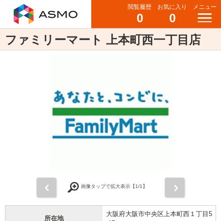
閲覧履歴
お気に入り
メニュー
0
0
ファミリーマート 上本町西一丁目店
前
次
画像タップで拡大表示【
1
/1】
大阪府大阪市中央区上本町西１丁目5
所在地