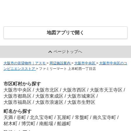
地図アプリで開く
ページトップへ
大阪市の賃貸物件｜アスモ
>
周辺施設案内
>
大阪市中央区
>
大阪市中央区のコ
ンビニエンスストア
>
ファミリーマート 上本町西一丁目店
市区町村から探す
大阪市中央区
/
大阪市北区
/
大阪市西区
/
大阪市天王寺区
/
大阪市都島区
/
大阪市東成区
/
大阪市城東区
/
大阪市福島区
/
大阪市浪速区
/
大阪市生野区
町名から探す
天満
/
谷町
/
北久宝寺町
/
瓦屋町
/
常盤町
/
南久宝寺町
/
材木町
/
博労町
/
南船場
/
船越町