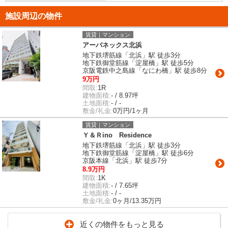
施設周辺の物件
賃貸｜マンション
アーバネックス北浜
地下鉄堺筋線「北浜」駅 徒歩3分
地下鉄御堂筋線「淀屋橋」駅 徒歩5分
京阪電鉄中之島線「なにわ橋」駅 徒歩8分
9万円
間取:
1R
建物面積:
- / 8.97坪
土地面積:
- / -
敷金/礼金:
0万円/1ヶ月
賃貸｜マンション
Ｙ＆Ｒino Residence
地下鉄堺筋線「北浜」駅 徒歩3分
地下鉄御堂筋線「淀屋橋」駅 徒歩6分
京阪本線「北浜」駅 徒歩7分
8.9万円
間取:
1K
建物面積:
- / 7.65坪
土地面積:
- / -
敷金/礼金:
0ヶ月/13.35万円
近くの物件をもっと見る