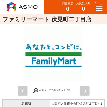
閲覧履歴
お気に入り
メニュー
0
0
ファミリーマート 伏見町二丁目店
前
次
画像タップで拡大表示【
1
/1】
所在地
大阪府大阪市中央区伏見町２丁目4-2