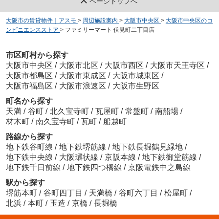
ページトップへ
大阪市の賃貸物件｜アスモ
>
周辺施設案内
>
大阪市中央区
>
大阪市中央区のコ
ンビニエンスストア
>
ファミリーマート 伏見町二丁目店
市区町村から探す
大阪市中央区
/
大阪市北区
/
大阪市西区
/
大阪市天王寺区
/
大阪市都島区
/
大阪市東成区
/
大阪市城東区
/
大阪市福島区
/
大阪市浪速区
/
大阪市生野区
町名から探す
天満
/
谷町
/
北久宝寺町
/
瓦屋町
/
常盤町
/
南船場
/
材木町
/
南久宝寺町
/
瓦町
/
船越町
路線から探す
地下鉄谷町線
/
地下鉄堺筋線
/
地下鉄長堀鶴見緑地
/
地下鉄中央線
/
大阪環状線
/
京阪本線
/
地下鉄御堂筋線
/
地下鉄千日前線
/
地下鉄四つ橋線
/
京阪電鉄中之島線
駅から探す
堺筋本町
/
谷町四丁目
/
天満橋
/
谷町六丁目
/
松屋町
/
北浜
/
本町
/
玉造
/
京橋
/
長堀橋