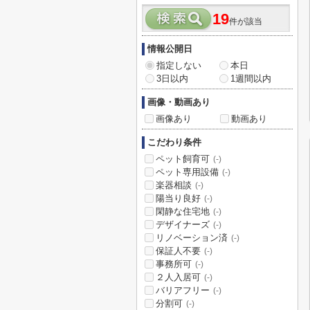
19
件が該当
情報公開日
指定しない
本日
3日以内
1週間以内
画像・動画あり
画像あり
動画あり
こだわり条件
ペット飼育可
(-)
ペット専用設備
(-)
楽器相談
(-)
陽当り良好
(-)
閑静な住宅地
(-)
デザイナーズ
(-)
リノベーション済
(-)
保証人不要
(-)
事務所可
(-)
２人入居可
(-)
バリアフリー
(-)
分割可
(-)