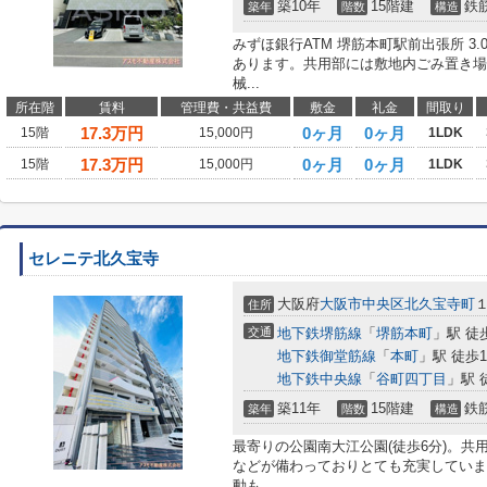
築10年
15階建
鉄
築年
階数
構造
みずほ銀行ATM 堺筋本町駅前出張所 3.0
あります。共用部には敷地内ごみ置き場
械...
所在階
賃料
管理費・共益費
敷金
礼金
間取り
17.3
万円
0ヶ月
0ヶ月
15階
15,000円
1LDK
17.3
万円
0ヶ月
0ヶ月
15階
15,000円
1LDK
セレニテ北久宝寺
大阪府
大阪市中央区
北久宝寺町
１
住所
交通
地下鉄堺筋線
「
堺筋本町
」駅 徒
地下鉄御堂筋線
「
本町
」駅 徒歩1
地下鉄中央線
「
谷町四丁目
」駅 
築11年
15階建
鉄
築年
階数
構造
最寄りの公園南大江公園(徒歩6分)。
などが備わっておりとても充実していま
動も...