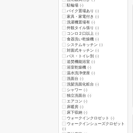
駐輪場
(-)
バイク置場あり
(-)
家具・家電付き
(-)
洗濯機置場有
(-)
外観タイル張り
(-)
コンロ２口以上
(-)
食器洗い乾燥機
(-)
システムキッチン
(-)
対面式キッチン
(-)
バス・トイレ別
(-)
追焚機能浴室
(-)
浴室乾燥機
(-)
温水洗浄便座
(-)
洗面台
(-)
洗髪洗面化粧台
(-)
シャワー
(-)
独立洗面台
(-)
エアコン
(-)
床暖房
(-)
床下収納
(-)
ウォークインクロゼット
(-)
ウォークインシューズクロゼット
(-)