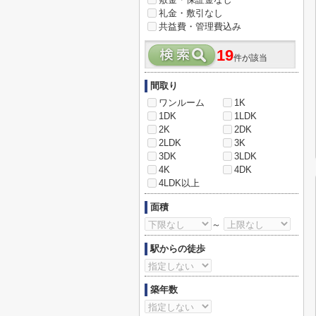
礼金・敷引なし
共益費・管理費込み
19
件が該当
間取り
ワンルーム
1K
1DK
1LDK
2K
2DK
2LDK
3K
3DK
3LDK
4K
4DK
4LDK以上
面積
～
駅からの徒歩
築年数