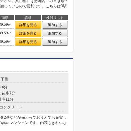
チオシ。共用部には敷地内ごみ置き場・
揃っているので便利です。こちらは3駅
面積
詳細
検討リスト
39.59㎡
詳細を見る
追加する
39.59㎡
詳細を見る
追加する
39.59㎡
詳細を見る
追加する
１丁目
歩4分
 徒歩7分
徒歩11分
コンクリート
タ2基などが備わっておりとても充実し
の高いマンションです。内装もきれいな