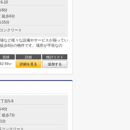
-10
歩8分
 徒歩6分
歩15分
コンクリート
場など様々な設備やサービスが揃ってい
徒歩8分の物件です。場所が平坦なの
面積
詳細
検討リスト
62.59㎡
詳細を見る
追加する
丁目5‐9
歩4分
 徒歩7分
1分
筋コンクリート