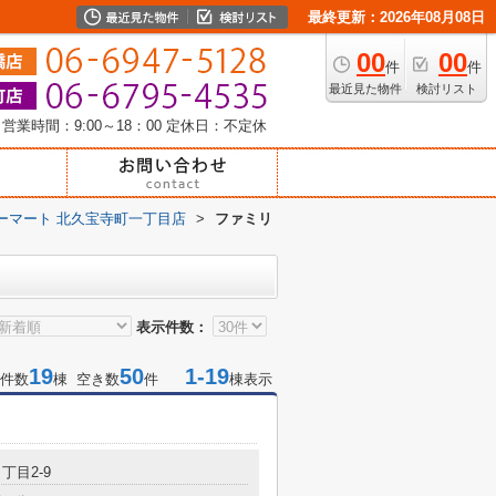
最終更新：2026年08月08日
00
00
件
件
最近見た物件
検討リスト
営業時間：9:00～18：00
定休日：不定休
ーマート 北久宝寺町一丁目店
>
ファミリ
表示件数：
19
50
1-19
件数
棟 空き数
件
棟表示
丁目2-9