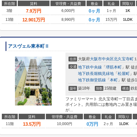
所在階
賃料
管理費・共益費
敷金
礼金
間取り
7.9
万円
0ヶ月
3階
6,000円
1ヶ月
1K
12.901
万円
0ヶ月
13階
8,990円
15万円
1LDK
アスヴェル東本町Ⅱ
大阪府
大阪市中央区
北久宝寺町
住所
交通
地下鉄中央線
「
堺筋本町
」駅 徒
地下鉄長堀鶴見緑地
「
松屋町
」駅
地下鉄御堂筋線
「
本町
」駅 徒歩1
築18年
15階建
鉄
築年
階数
構造
ファミリーマート 北久宝寺町一丁目店
ポイント。共用部には敷地内ごみ置き場
が...
所在階
賃料
管理費・共益費
敷金
礼金
間取り
13.5
万円
0万円
11階
10,000円
2ヶ月
1LDK