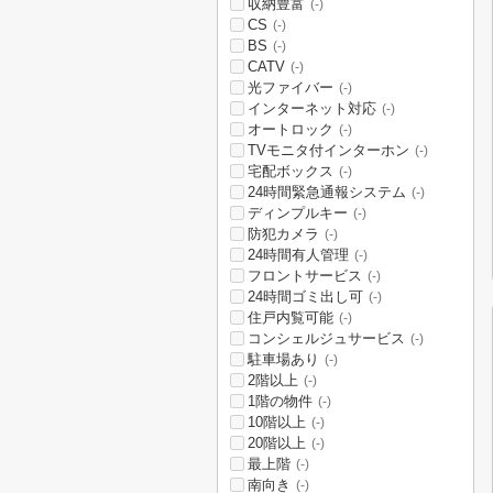
収納豊富
(-)
CS
(-)
BS
(-)
CATV
(-)
光ファイバー
(-)
インターネット対応
(-)
オートロック
(-)
TVモニタ付インターホン
(-)
宅配ボックス
(-)
24時間緊急通報システム
(-)
ディンプルキー
(-)
防犯カメラ
(-)
24時間有人管理
(-)
フロントサービス
(-)
24時間ゴミ出し可
(-)
住戸内覧可能
(-)
コンシェルジュサービス
(-)
駐車場あり
(-)
2階以上
(-)
1階の物件
(-)
10階以上
(-)
20階以上
(-)
最上階
(-)
南向き
(-)