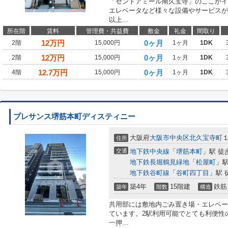
「セントアミール南久宝寺」のここがイ
エレベータなど様々な設備やサービスが
以上...
所在階
賃料
管理費・共益費
敷金
礼金
間取り
12
万円
0ヶ月
2階
15,000円
1ヶ月
1DK
12
万円
0ヶ月
2階
15,000円
1ヶ月
1DK
12.7
万円
0ヶ月
4階
15,000円
1ヶ月
1DK
プレサンス堺筋本町ディスティニー
大阪府
大阪市中央区
北久宝寺町
住所
交通
地下鉄中央線
「
堺筋本町
」駅 徒
地下鉄長堀鶴見緑地
「
松屋町
」駅
地下鉄谷町線
「
谷町四丁目
」駅 
築4年
15階建
鉄筋
築年
階数
構造
共用部には敷地内ごみ置き場・エレベー
ています。2駅利用可能でとても利便性
一押...