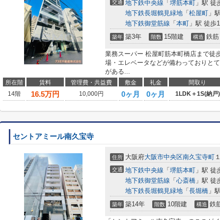
交通
地下鉄中央線
「
堺筋本町
」駅 徒
地下鉄長堀鶴見緑地
「
松屋町
」駅
地下鉄御堂筋線
「
本町
」駅 徒歩1
築3年
15階建
鉄筋
築年
階数
構造
業務スーパー 松屋町筋本町橋店まで徒
場・エレベータなどが備わっておりとて
がある...
所在階
賃料
管理費・共益費
敷金
礼金
間取り
16.5
万円
0ヶ月
0ヶ月
14階
10,000円
1LDK＋1S(納戸)
セントアミール南久宝寺
大阪府
大阪市中央区
南久宝寺町
住所
交通
地下鉄中央線
「
堺筋本町
」駅 徒
地下鉄御堂筋線
「
心斎橋
」駅 徒
地下鉄長堀鶴見緑地
「
長堀橋
」駅
築14年
10階建
鉄
築年
階数
構造