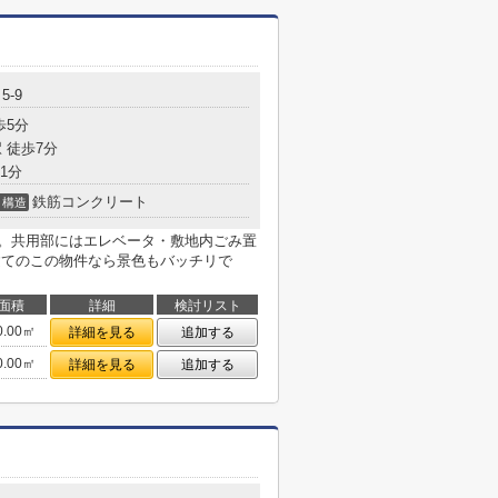
5-9
歩5分
 徒歩7分
1分
鉄筋コンクリート
構造
す。共用部にはエレベータ・敷地内ごみ置
建てのこの物件なら景色もバッチリで
面積
詳細
検討リスト
0.00㎡
詳細を見る
追加する
0.00㎡
詳細を見る
追加する