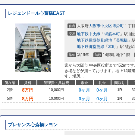
レジェンドール心斎橋EAST
大阪府
大阪市中央区
博労町
１丁目
住所
交通
地下鉄中央線
「
堺筋本町
」駅 徒
地下鉄長堀鶴見緑地
「
長堀橋
」駅
地下鉄御堂筋線
「
本町
」駅 徒歩1
築19年
14階建 地下1階
築年
階数
家から大阪市 中央区役所まで452mで
き場などが揃っております。地上14階
す。場所...
所在階
賃料
管理費・共益費
敷金
礼金
間取り
8
万円
0ヶ月
0ヶ月
2階
10,000円
1R
3
8
万円
0ヶ月
0ヶ月
5階
10,000円
1R
3
プレサンス心斎橋レヨン