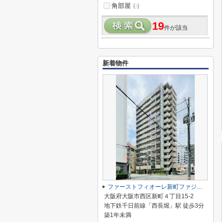
角部屋
(-)
19
件が該当
新着物件
ファーストフィオーレ新町ファジスタ
大阪府大阪市西区新町４丁目15-2
地下鉄千日前線「西長堀」駅 徒歩3分
築1年未満