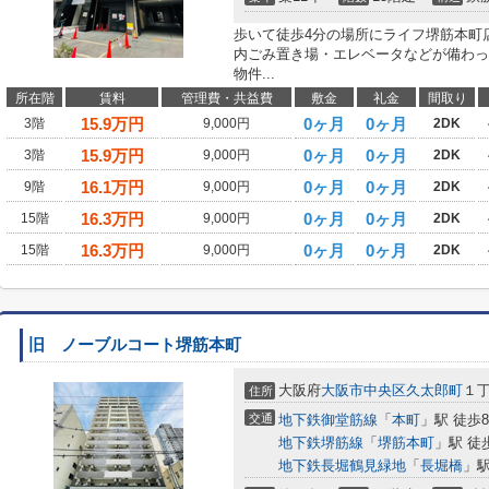
歩いて徒歩4分の場所にライフ堺筋本町
内ごみ置き場・エレベータなどが備わっ
物件...
所在階
賃料
管理費・共益費
敷金
礼金
間取り
15.9
万円
0ヶ月
0ヶ月
3階
9,000円
2DK
15.9
万円
0ヶ月
0ヶ月
3階
9,000円
2DK
16.1
万円
0ヶ月
0ヶ月
9階
9,000円
2DK
16.3
万円
0ヶ月
0ヶ月
15階
9,000円
2DK
16.3
万円
0ヶ月
0ヶ月
15階
9,000円
2DK
旧 ノーブルコート堺筋本町
大阪府
大阪市中央区
久太郎町
１丁
住所
交通
地下鉄御堂筋線
「
本町
」駅 徒歩
地下鉄堺筋線
「
堺筋本町
」駅 徒
地下鉄長堀鶴見緑地
「
長堀橋
」駅