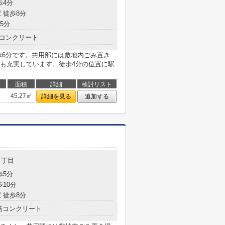
歩4分
 徒歩8分
5分
コンクリート
歩6分です。共用部には敷地内ごみ置き
も充実しています。徒歩4分の位置に駅
面積
詳細
検討リスト
45.27㎡
詳細を見る
追加する
１丁目
歩5分
歩10分
 徒歩8分
筋コンクリート