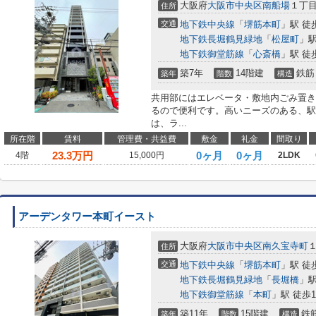
大阪府
大阪市中央区
南船場
１丁目6
住所
交通
地下鉄中央線
「
堺筋本町
」駅 徒
地下鉄長堀鶴見緑地
「
松屋町
」駅
地下鉄御堂筋線
「
心斎橋
」駅 徒
築7年
14階建
鉄筋
築年
階数
構造
共用部にはエレベータ・敷地内ごみ置き
るので便利です。高いニーズのある、駅
は、ラ...
所在階
賃料
管理費・共益費
敷金
礼金
間取り
23.3
万円
0ヶ月
0ヶ月
4階
15,000円
2LDK
アーデンタワー本町イースト
大阪府
大阪市中央区
南久宝寺町
１
住所
交通
地下鉄中央線
「
堺筋本町
」駅 徒
地下鉄長堀鶴見緑地
「
長堀橋
」駅
地下鉄御堂筋線
「
本町
」駅 徒歩1
築11年
15階建
鉄
築年
階数
構造