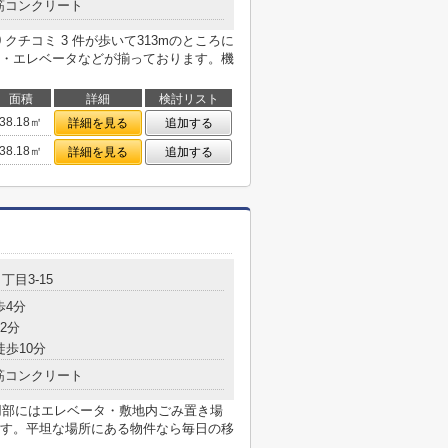
筋コンクリート
 クチコミ 3 件が歩いて313mのところに
・エレベータなどが揃っております。機
面積
詳細
検討リスト
38.18㎡
詳細を見る
追加する
38.18㎡
詳細を見る
追加する
丁目3-15
歩4分
2分
徒歩10分
筋コンクリート
共用部にはエレベータ・敷地内ごみ置き場
す。平坦な場所にある物件なら毎日の移