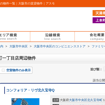
辺の物件一覧｜大阪市の賃貸物件｜アスモ
案内
>
大阪市中央区
>
大阪市中央区のコンビニエンスストア
>
ファミリ
町一丁目店周辺物件
並び順：
空室物件のみ表示
該当公開
コンフォリア・リヴ北久宝寺Q
大阪府
大阪市中央区
北久宝寺町
１
住所