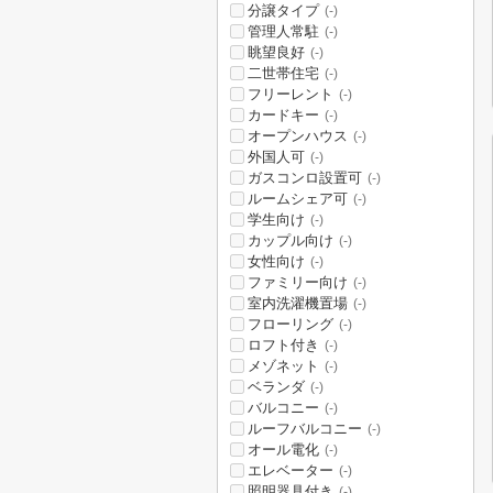
分譲タイプ
(-)
管理人常駐
(-)
眺望良好
(-)
二世帯住宅
(-)
フリーレント
(-)
カードキー
(-)
オープンハウス
(-)
外国人可
(-)
ガスコンロ設置可
(-)
ルームシェア可
(-)
学生向け
(-)
カップル向け
(-)
女性向け
(-)
ファミリー向け
(-)
室内洗濯機置場
(-)
フローリング
(-)
ロフト付き
(-)
メゾネット
(-)
ベランダ
(-)
バルコニー
(-)
ルーフバルコニー
(-)
オール電化
(-)
エレベーター
(-)
照明器具付き
(-)