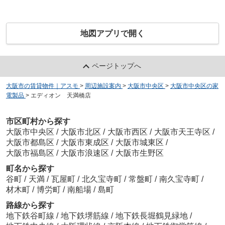
地図アプリで開く
ページトップへ
大阪市の賃貸物件｜アスモ
>
周辺施設案内
>
大阪市中央区
>
大阪市中央区の家
電製品
>
エディオン 天満橋店
市区町村から探す
大阪市中央区
/
大阪市北区
/
大阪市西区
/
大阪市天王寺区
/
大阪市都島区
/
大阪市東成区
/
大阪市城東区
/
大阪市福島区
/
大阪市浪速区
/
大阪市生野区
町名から探す
谷町
/
天満
/
瓦屋町
/
北久宝寺町
/
常盤町
/
南久宝寺町
/
材木町
/
博労町
/
南船場
/
島町
路線から探す
地下鉄谷町線
/
地下鉄堺筋線
/
地下鉄長堀鶴見緑地
/