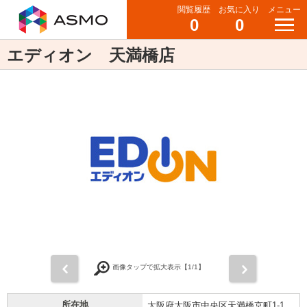
閲覧履歴
お気に入り
メニュー
0
0
エディオン 天満橋店
前
次
画像タップで拡大表示【
1
/1】
所在地
大阪府大阪市中央区天満橋京町1-1