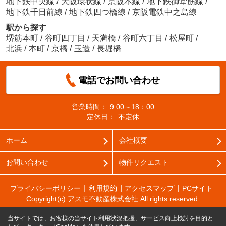
地下鉄中央線
/
大阪環状線
/
京阪本線
/
地下鉄御堂筋線
/
地下鉄千日前線
/
地下鉄四つ橋線
/
京阪電鉄中之島線
駅から探す
堺筋本町
/
谷町四丁目
/
天満橋
/
谷町六丁目
/
松屋町
/
北浜
/
本町
/
京橋
/
玉造
/
長堀橋
電話でお問い合わせ
営業時間：
9:00～18：00
定休日：
不定休
ホーム
会社概要
お問い合わせ
物件リクエスト
プライバシーポリシー
利用規約
アクセスマップ
PCサイト
Copyright(c) アスモ不動産株式会社 All rights reserved.
当サイトでは、お客様の当サイト利用状況把握、サービス向上検討を目的と