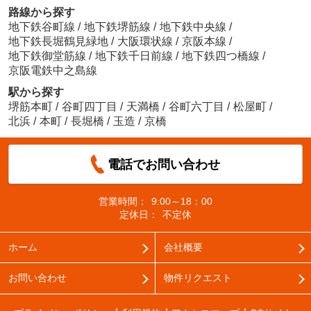
路線から探す
地下鉄谷町線
/
地下鉄堺筋線
/
地下鉄中央線
/
地下鉄長堀鶴見緑地
/
大阪環状線
/
京阪本線
/
地下鉄御堂筋線
/
地下鉄千日前線
/
地下鉄四つ橋線
/
京阪電鉄中之島線
駅から探す
堺筋本町
/
谷町四丁目
/
天満橋
/
谷町六丁目
/
松屋町
/
北浜
/
本町
/
長堀橋
/
玉造
/
京橋
電話でお問い合わせ
営業時間：
9:00～18：00
定休日：
不定休
ホーム
会社概要
お問い合わせ
物件リクエスト