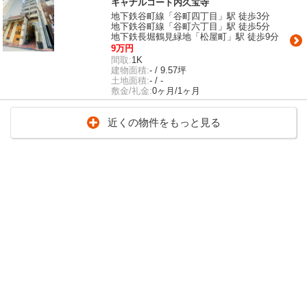
キャナルコート内久宝寺
地下鉄谷町線「谷町四丁目」駅 徒歩3分
地下鉄谷町線「谷町六丁目」駅 徒歩5分
地下鉄長堀鶴見緑地「松屋町」駅 徒歩9分
9万円
間取:
1K
建物面積:
- / 9.57坪
土地面積:
- / -
敷金/礼金:
0ヶ月/1ヶ月
近くの物件をもっと見る