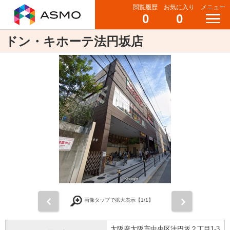
閲覧履歴
お気に入り
メニュー
0
0
ドン・キホーテ法円坂店
前
次
画像タップで拡大表示【
1
/1】
大阪府大阪市中央区法円坂２丁目1-3