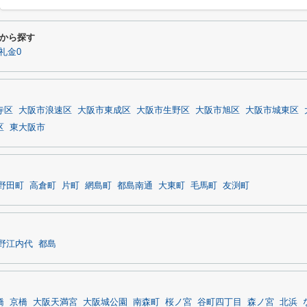
から探す
礼金0
寺区
大阪市浪速区
大阪市東成区
大阪市生野区
大阪市旭区
大阪市城東区
区
東大阪市
野田町
高倉町
片町
網島町
都島南通
大東町
毛馬町
友渕町
野江内代
都島
橋
京橋
大阪天満宮
大阪城公園
南森町
桜ノ宮
谷町四丁目
森ノ宮
北浜