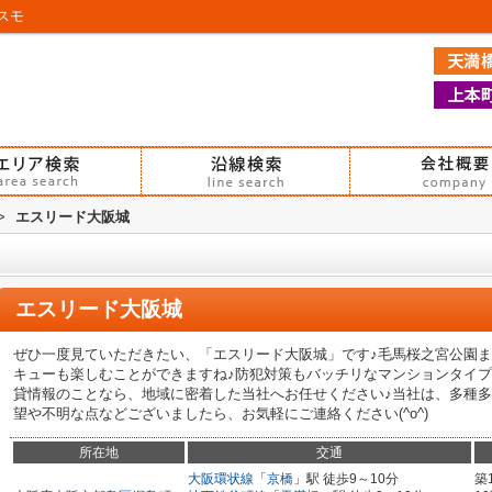
スモ
>
エスリード大阪城
エスリード大阪城
ぜひ一度見ていただきたい、「エスリード大阪城」です♪毛馬桜之宮公園まで
キューも楽しむことができますね♪防犯対策もバッチリなマンションタイプ
貸情報のことなら、地域に密着した当社へお任せください♪当社は、多種多
望や不明な点などございましたら、お気軽にご連絡ください(^o^)
所在地
交通
大阪環状線
「
京橋
」駅 徒歩9～10分
築