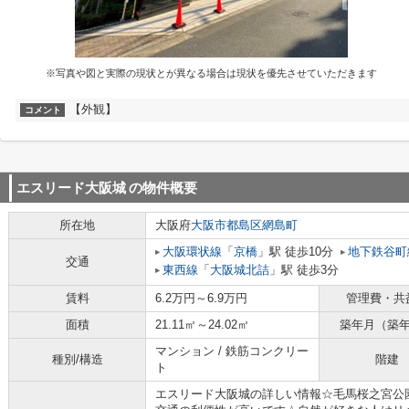
※写真や図と実際の現状とが異なる場合は現状を優先させていただきます
【外観】
コメント
エスリード大阪城
の物件概要
所在地
大阪府
大阪市都島区
網島町
大阪環状線
「
京橋
」駅 徒歩10分
地下鉄谷町
交通
東西線
「
大阪城北詰
」駅 徒歩3分
賃料
6.2万円～6.9万円
管理費・共
面積
21.11㎡～24.02㎡
築年月（築
マンション / 鉄筋コンクリー
種別/構造
階建
ト
エスリード大阪城の詳しい情報☆毛馬桜之宮公園