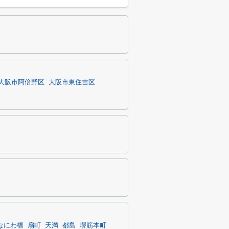
大阪市阿倍野区
大阪市東住吉区
なにわ橋
扇町
天満
都島
堺筋本町