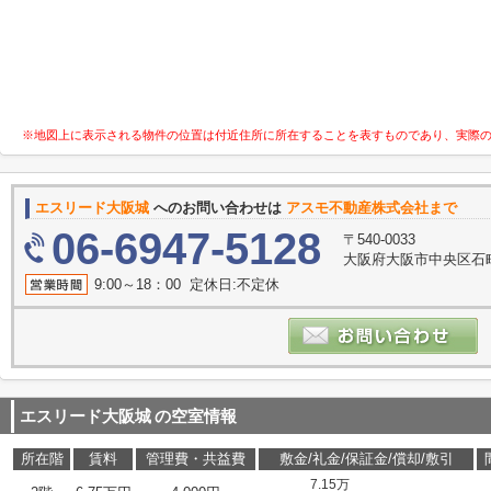
※地図上に表示される物件の位置は付近住所に所在することを表すものであり、実際
エスリード大阪城
へのお問い合わせは
アスモ不動産株式会社まで
06-6947-5128
〒540-0033
大阪府大阪市中央区石町
9:00～18：00 定休日:不定休
エスリード大阪城
の空室情報
所在階
賃料
管理費・共益費
敷金/礼金/保証金/償却/敷引
7.15万