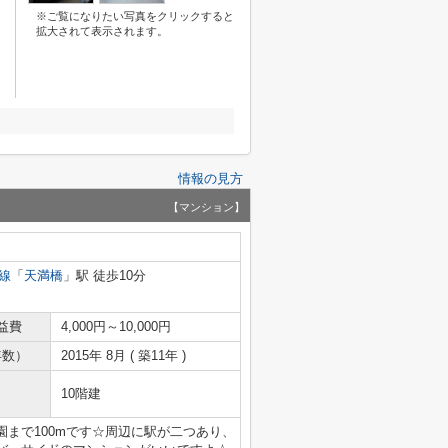
※ご覧になりたい写真をクリックすると
拡大されて表示されます。
情報の見方
【マンション】
線
「
天満橋
」駅 徒歩10分
益費
4,000円～10,000円
年数）
2015年 8月 ( 築11年 )
10階建
まで100mです☆周辺に駅が二つあり、