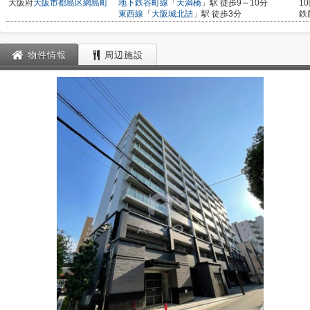
大阪府
大阪市都島区
網島町
地下鉄谷町線
「
天満橋
」駅 徒歩9～10分
1
東西線
「
大阪城北詰
」駅 徒歩3分
鉄
物件情報
周辺施設