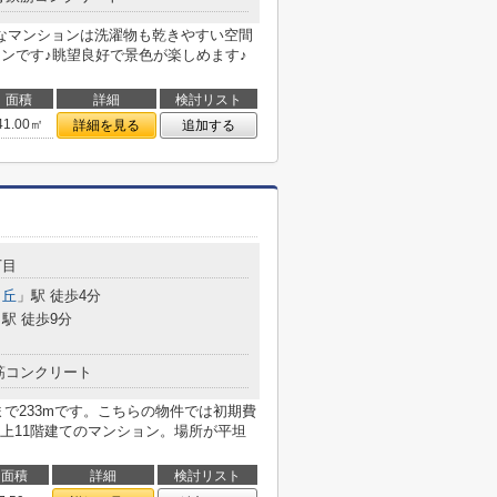
なマンションは洗濯物も乾きやすい空間
ョンです♪眺望良好で景色が楽しめます♪
面積
詳細
検討リスト
41.00㎡
詳細を見る
追加する
丁目
ヶ丘
」駅 徒歩4分
駅 徒歩9分
筋コンクリート
で233mです。こちらの物件では初期費
上11階建てのマンション。場所が平坦
面積
詳細
検討リスト