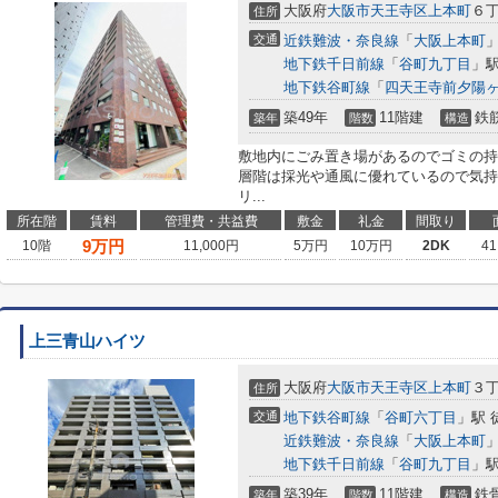
大阪府
大阪市天王寺区
上本町
６
住所
交通
近鉄難波・奈良線
「
大阪上本町
」
地下鉄千日前線
「
谷町九丁目
」駅
地下鉄谷町線
「
四天王寺前夕陽
築49年
11階建
鉄
築年
階数
構造
敷地内にごみ置き場があるのでゴミの持
層階は採光や通風に優れているので気持
リ...
所在階
賃料
管理費・共益費
敷金
礼金
間取り
9
万円
10階
11,000円
5万円
10万円
2DK
41
上三青山ハイツ
大阪府
大阪市天王寺区
上本町
３
住所
交通
地下鉄谷町線
「
谷町六丁目
」駅 
近鉄難波・奈良線
「
大阪上本町
」
地下鉄千日前線
「
谷町九丁目
」駅
築39年
11階建
鉄
築年
階数
構造