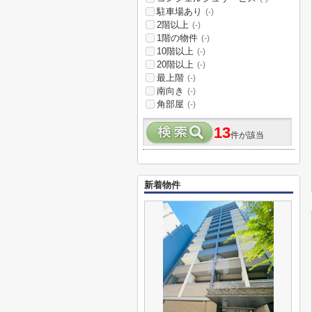
駐車場あり
(-)
2階以上
(-)
1階の物件
(-)
10階以上
(-)
20階以上
(-)
最上階
(-)
南向き
(-)
角部屋
(-)
13
件が該当
新着物件