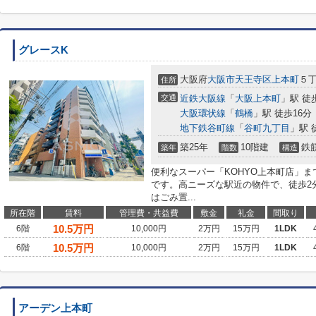
グレースK
大阪府
大阪市天王寺区
上本町
５
住所
交通
近鉄大阪線
「
大阪上本町
」駅 徒
大阪環状線
「
鶴橋
」駅 徒歩16分
地下鉄谷町線
「
谷町九丁目
」駅 
築25年
10階建
鉄
築年
階数
構造
便利なスーパー「KOHYO上本町店」ま
です。高ニーズな駅近の物件で、徒歩2
はごみ置...
所在階
賃料
管理費・共益費
敷金
礼金
間取り
10.5
万円
6階
10,000円
2万円
15万円
1LDK
10.5
万円
6階
10,000円
2万円
15万円
1LDK
アーデン上本町