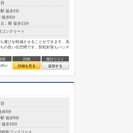
丁目
駅 徒歩2分
 徒歩6分
ヶ丘
」駅 徒歩11分
筋コンクリート
ち運びを軽減させることができます。高
ちの良い住空間です。防犯対策もバッチ
面積
詳細
検討リスト
.00㎡
詳細を見る
追加する
丁目
徒歩5分
駅 徒歩8分
 徒歩10分
骨鉄筋コンクリート