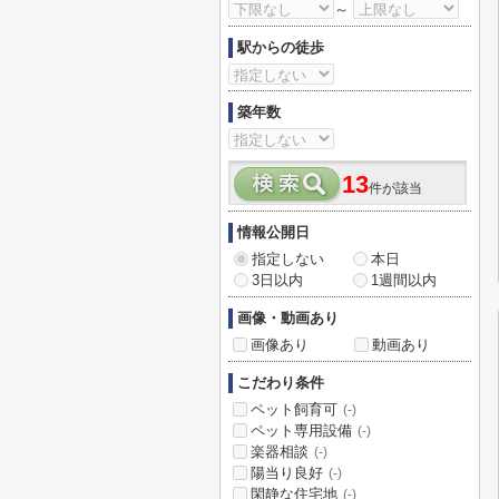
～
駅からの徒歩
築年数
13
件が該当
情報公開日
指定しない
本日
3日以内
1週間以内
画像・動画あり
画像あり
動画あり
こだわり条件
ペット飼育可
(-)
ペット専用設備
(-)
楽器相談
(-)
陽当り良好
(-)
閑静な住宅地
(-)