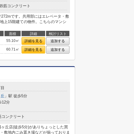
鉄筋コンクリート
272mです。共用部にはエレベータ・敷
地上15階建ての物件。こちらのマンシ
面積
詳細
検討リスト
55.10㎡
詳細を見る
追加する
60.71㎡
詳細を見る
追加する
丁目
ヶ丘
」駅 徒歩5分
歩12分
筋コンクリート
ヶ丘店(徒歩5分)がありちょっとした買
・敷地内ごみ置き場などが揃っておりま