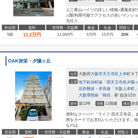
上三青山ハイツの詳しい情報♪通風良好
♪2駅利用可能でアクセスの良いマンシ
当社ス...
所在階
賃料
管理費・共益費
敷金
礼金
間取り
11.2
万円
5階
11,000円
5万円
15万円
2DK
OAK弥栄・夕陽ヶ丘
大阪府
大阪市天王寺区
上本町
９
住所
交通
地下鉄谷町線
「
四天王寺前夕陽
近鉄難波・奈良線
「
大阪上本町
」
大阪環状線
「
桃谷
」駅 徒歩12分
築13年
11階建
鉄
築年
階数
構造
便利なスーパー「ライフ 四天王寺店」ま
用をカードでお支払いいただけます。地
なのは...
所在階
賃料
管理費・共益費
敷金
礼金
間取り