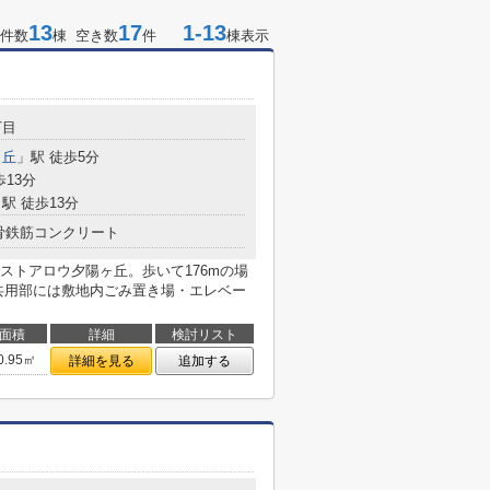
13
17
1-13
件数
棟 空き数
件
棟表示
丁目
ヶ丘
」駅 徒歩5分
歩13分
駅 徒歩13分
骨鉄筋コンクリート
ストアロウ夕陽ヶ丘。歩いて176mの場
共用部には敷地内ごみ置き場・エレベー
面積
詳細
検討リスト
0.95㎡
詳細を見る
追加する