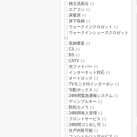
独立洗面台
(-)
エアコン
(-)
床暖房
(-)
床下収納
(-)
ウォークインクロゼット
(-)
ウォークインシューズクロゼット
(-)
収納豊富
(-)
CS
(-)
BS
(-)
CATV
(-)
光ファイバー
(-)
インターネット対応
(-)
オートロック
(-)
TVモニタ付インターホン
(-)
宅配ボックス
(-)
24時間緊急通報システム
(-)
ディンプルキー
(-)
防犯カメラ
(-)
24時間有人管理
(-)
フロントサービス
(-)
24時間ゴミ出し可
(-)
住戸内覧可能
(-)
コンシェルジュサービス
(-)