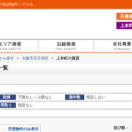
の賃貸物件｜アスモ
域から探す
>
大阪市天王寺区
>
上本町の賃貸
一覧
面積
下限なし～上限なし
築年数
指定しない
間取り
指定なし
並び順：
空室物件のみ表示