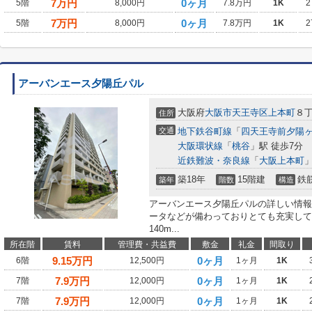
7
万円
0ヶ月
5階
8,000円
7.8万円
1K
2
7
万円
0ヶ月
5階
8,000円
7.8万円
1K
2
アーバンエース夕陽丘パル
大阪府
大阪市天王寺区
上本町
８
住所
交通
地下鉄谷町線
「
四天王寺前夕陽
大阪環状線
「
桃谷
」駅 徒歩7分
近鉄難波・奈良線
「
大阪上本町
」
築18年
15階建
鉄
築年
階数
構造
アーバンエース夕陽丘パルの詳しい情報
ータなどが備わっておりとても充実して
140m...
所在階
賃料
管理費・共益費
敷金
礼金
間取り
9.15
万円
0ヶ月
6階
12,500円
1ヶ月
1K
7.9
万円
0ヶ月
7階
12,000円
1ヶ月
1K
7.9
万円
0ヶ月
7階
12,000円
1ヶ月
1K