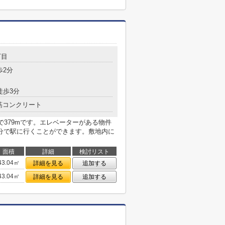
丁目
歩2分
徒歩3分
筋コンクリート
で379mです。エレベーターがある物件
分で駅に行くことができます。敷地内に
面積
詳細
検討リスト
43.04㎡
詳細を見る
追加する
43.04㎡
詳細を見る
追加する