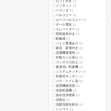
ロフト付き
(-)
メゾネット
(-)
ベランダ
(-)
バルコニー
(-)
ルーフバルコニー
(-)
オール電化
(-)
エレベーター
(-)
照明器具付き
(-)
駐輪場
(-)
バイク置場あり
(-)
家具・家電付き
(-)
洗濯機置場有
(-)
外観タイル張り
(-)
コンロ２口以上
(-)
食器洗い乾燥機
(-)
システムキッチン
(-)
対面式キッチン
(-)
バス・トイレ別
(-)
追焚機能浴室
(-)
浴室乾燥機
(-)
温水洗浄便座
(-)
洗面台
(-)
洗髪洗面化粧台
(-)
シャワー
(-)