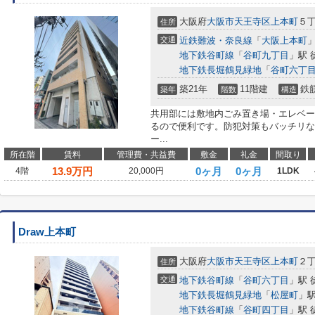
大阪府
大阪市天王寺区
上本町
５
住所
交通
近鉄難波・奈良線
「
大阪上本町
」
地下鉄谷町線
「
谷町九丁目
」駅 
地下鉄長堀鶴見緑地
「
谷町六丁
築21年
11階建
鉄
築年
階数
構造
共用部には敷地内ごみ置き場・エレベー
るので便利です。防犯対策もバッチリな
ー...
所在階
賃料
管理費・共益費
敷金
礼金
間取り
13.9
万円
0ヶ月
0ヶ月
4階
20,000円
1LDK
Draw上本町
大阪府
大阪市天王寺区
上本町
２
住所
交通
地下鉄谷町線
「
谷町六丁目
」駅 
地下鉄長堀鶴見緑地
「
松屋町
」駅
地下鉄谷町線
「
谷町四丁目
」駅 