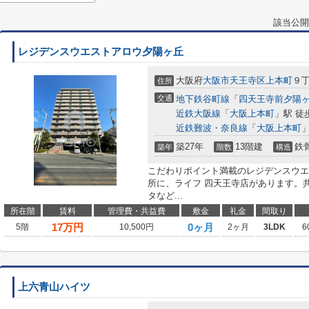
該当公開
レジデンスウエストアロウ夕陽ヶ丘
大阪府
大阪市天王寺区
上本町
９
住所
交通
地下鉄谷町線
「
四天王寺前夕陽
近鉄大阪線
「
大阪上本町
」駅 徒
近鉄難波・奈良線
「
大阪上本町
」
築27年
13階建
鉄
築年
階数
構造
こだわりポイント満載のレジデンスウエ
所に、ライフ 四天王寺店があります。
タなど...
所在階
賃料
管理費・共益費
敷金
礼金
間取り
17
万円
0ヶ月
5階
10,500円
2ヶ月
3LDK
6
上六青山ハイツ