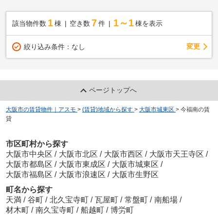
1
7
1～1
該当物件数
棟
空き数
件
棟を表示
変更
絞り込み条件：
なし
ページトップへ
大阪市の賃貸物件｜アスモ
>
(賃貸)地域から探す
>
大阪市城東区
>
今福南の賃
貸
市区町村から探す
大阪市中央区
/
大阪市北区
/
大阪市西区
/
大阪市天王寺区
/
大阪市都島区
/
大阪市東成区
/
大阪市城東区
/
大阪市福島区
/
大阪市浪速区
/
大阪市生野区
町名から探す
天満
/
谷町
/
北久宝寺町
/
瓦屋町
/
常盤町
/
南船場
/
材木町
/
南久宝寺町
/
船越町
/
博労町