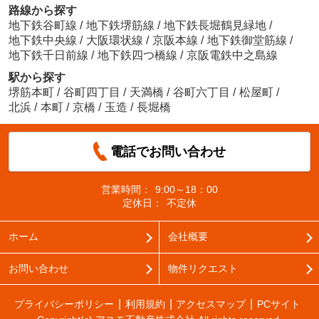
路線から探す
地下鉄谷町線
/
地下鉄堺筋線
/
地下鉄長堀鶴見緑地
/
地下鉄中央線
/
大阪環状線
/
京阪本線
/
地下鉄御堂筋線
/
地下鉄千日前線
/
地下鉄四つ橋線
/
京阪電鉄中之島線
駅から探す
堺筋本町
/
谷町四丁目
/
天満橋
/
谷町六丁目
/
松屋町
/
北浜
/
本町
/
京橋
/
玉造
/
長堀橋
電話でお問い合わせ
営業時間：
9:00～18：00
定休日：
不定休
ホーム
会社概要
お問い合わせ
物件リクエスト
プライバシーポリシー
利用規約
アクセスマップ
PCサイト