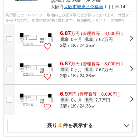
築2年 / 24.36㎡～25.20㎡
大阪府
大阪市城東区
今福南
１丁目6-14
共用部にはエレベータ・敷地内ごみ置き場などが揃っております。外観タイ
ル張りなので、強度や耐久性に優れます。独創的なデザイナーズ物件で、ご
好評いただいています。周辺に2駅あり...
6.87
万
円
(管理費等：8,000円 )
0ヶ月
7.67万円
敷金
礼金
2階 / 1K / 24.36㎡
6.87
万
円
(管理費等：8,000円 )
0ヶ月
7.67万円
敷金
礼金
2階 / 1K / 24.36㎡
6.9
万
円
(管理費等：8,000円 )
0ヶ月
7.7万円
敷金
礼金
3階 / 1K / 24.36㎡
4
残り
件を表示する