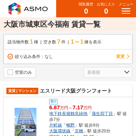
閲覧履歴
お気に入り
メニュー
0
0
大阪市城東区今福南 賃貸一覧
1
7
1～1
該当物件数
棟
空き数
件
棟を表示
変更
絞り込み条件：
なし
空室のみ
エスリード大阪グランフォート
賃貸 | マンション
敷0
6.87
7.17
万円～
万円
地下鉄長堀鶴見緑地
「
蒲生四丁目
」駅 徒
歩7分
片町線
「
鴫野
」駅 徒歩9分
大阪環状線
「
京橋
」駅 徒歩20分