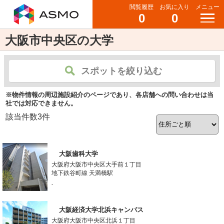
閲覧履歴
お気に入り
メニュー
0
0
大阪市中央区の大学
スポットを絞り込む
※物件情報の周辺施設紹介のページであり、各店舗への問い合わせは当
社では対応できません。
該当件数
3
件
大阪歯科大学
大阪府大阪市中央区大手前１丁目
地下鉄谷町線 天満橋駅
-
大阪経済大学北浜キャンパス
大阪府大阪市中央区北浜１丁目