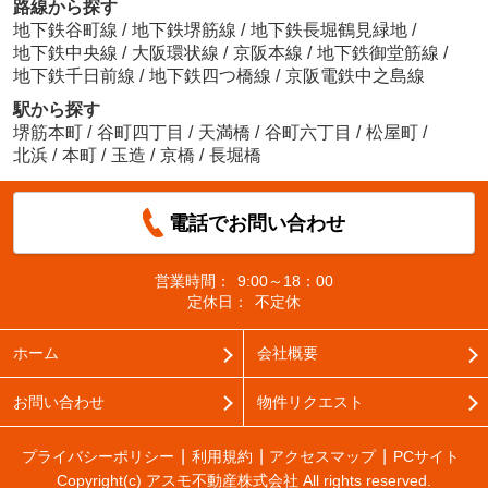
路線から探す
地下鉄谷町線
/
地下鉄堺筋線
/
地下鉄長堀鶴見緑地
/
地下鉄中央線
/
大阪環状線
/
京阪本線
/
地下鉄御堂筋線
/
地下鉄千日前線
/
地下鉄四つ橋線
/
京阪電鉄中之島線
駅から探す
堺筋本町
/
谷町四丁目
/
天満橋
/
谷町六丁目
/
松屋町
/
北浜
/
本町
/
玉造
/
京橋
/
長堀橋
電話でお問い合わせ
営業時間：
9:00～18：00
定休日：
不定休
ホーム
会社概要
お問い合わせ
物件リクエスト
プライバシーポリシー
利用規約
アクセスマップ
PCサイト
Copyright(c) アスモ不動産株式会社 All rights reserved.