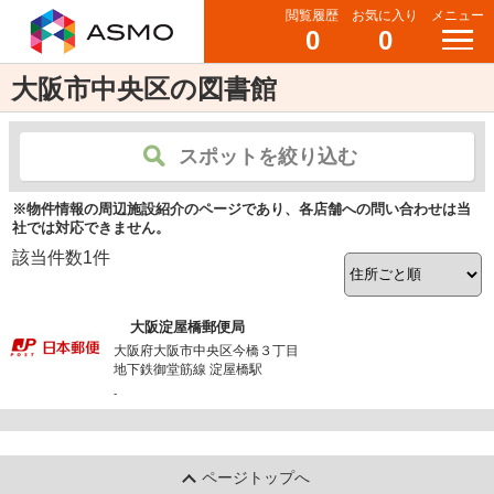
閲覧履歴
お気に入り
メニュー
0
0
大阪市中央区の図書館
スポットを絞り込む
※物件情報の周辺施設紹介のページであり、各店舗への問い合わせは当
社では対応できません。
該当件数
1
件
大阪淀屋橋郵便局
大阪府大阪市中央区今橋３丁目
地下鉄御堂筋線 淀屋橋駅
-
ページトップへ