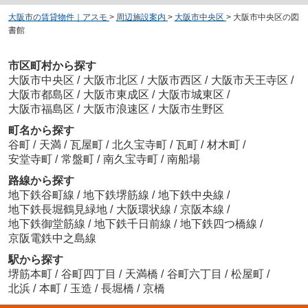
大阪市の賃貸物件｜アスモ
>
周辺施設案内
>
大阪市中央区
>
大阪市中央区の図
書館
市区町村から探す
大阪市中央区
/
大阪市北区
/
大阪市西区
/
大阪市天王寺区
/
大阪市都島区
/
大阪市東成区
/
大阪市城東区
/
大阪市福島区
/
大阪市浪速区
/
大阪市生野区
町名から探す
谷町
/
天満
/
瓦屋町
/
北久宝寺町
/
瓦町
/
材木町
/
安堂寺町
/
常盤町
/
南久宝寺町
/
南船場
路線から探す
地下鉄谷町線
/
地下鉄堺筋線
/
地下鉄中央線
/
地下鉄長堀鶴見緑地
/
大阪環状線
/
京阪本線
/
地下鉄御堂筋線
/
地下鉄千日前線
/
地下鉄四つ橋線
/
京阪電鉄中之島線
駅から探す
堺筋本町
/
谷町四丁目
/
天満橋
/
谷町六丁目
/
松屋町
/
北浜
/
本町
/
玉造
/
長堀橋
/
京橋