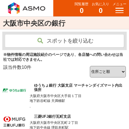
閲覧履歴
お気に入り
メニュー
0
0
大阪市中央区の銀行
スポットを絞り込む
※物件情報の周辺施設紹介のページであり、各店舗への問い合わせは当
社では対応できません。
該当件数
10
件
ゆうちょ銀行 大阪支店 マーチャンダイズマート内出
張所
大阪府大阪市中央区大手前１丁目
地下鉄谷町線 天満橋駅
-
三菱UFJ銀行瓦町支店
大阪府大阪市中央区瓦町２丁目
地下鉄中央線 堺筋本町駅