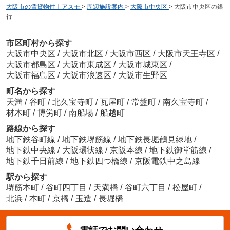
大阪市の賃貸物件｜アスモ
>
周辺施設案内
>
大阪市中央区
>
大阪市中央区の銀
行
市区町村から探す
大阪市中央区
/
大阪市北区
/
大阪市西区
/
大阪市天王寺区
/
大阪市都島区
/
大阪市東成区
/
大阪市城東区
/
大阪市福島区
/
大阪市浪速区
/
大阪市生野区
町名から探す
天満
/
谷町
/
北久宝寺町
/
瓦屋町
/
常盤町
/
南久宝寺町
/
材木町
/
博労町
/
南船場
/
船越町
路線から探す
地下鉄谷町線
/
地下鉄堺筋線
/
地下鉄長堀鶴見緑地
/
地下鉄中央線
/
大阪環状線
/
京阪本線
/
地下鉄御堂筋線
/
地下鉄千日前線
/
地下鉄四つ橋線
/
京阪電鉄中之島線
駅から探す
堺筋本町
/
谷町四丁目
/
天満橋
/
谷町六丁目
/
松屋町
/
北浜
/
本町
/
京橋
/
玉造
/
長堀橋