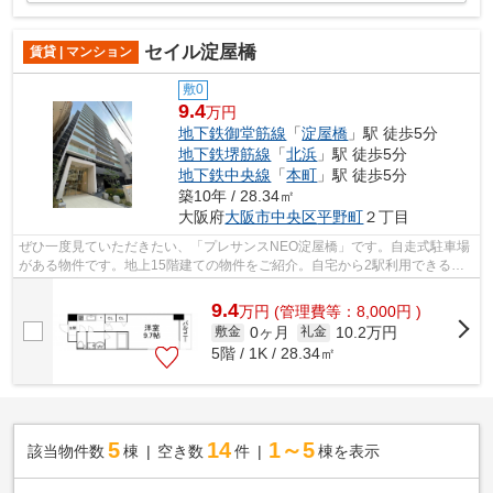
セイル淀屋橋
賃貸 | マンション
敷0
9.4
万円
地下鉄御堂筋線
「
淀屋橋
」駅 徒歩5分
地下鉄堺筋線
「
北浜
」駅 徒歩5分
地下鉄中央線
「
本町
」駅 徒歩5分
築10年 / 28.34㎡
大阪府
大阪市中央区
平野町
２丁目
ぜひ一度見ていただきたい、「プレサンスNEO淀屋橋」です。自走式駐車場
がある物件です。地上15階建ての物件をご紹介。自宅から2駅利用できる、
利便性の高い物件です。できるだけ早め...
9.4
万
円
(管理費等：8,000円 )
0ヶ月
10.2万円
敷金
礼金
5階 / 1K / 28.34㎡
5
14
1～5
該当物件数
棟
空き数
件
棟を表示