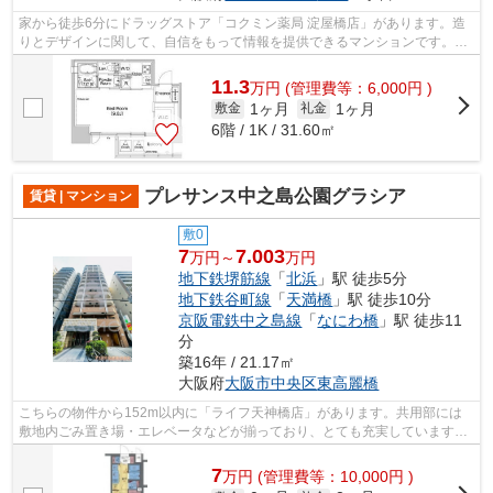
家から徒歩6分にドラッグストア「コクミン薬局 淀屋橋店」があります。造
りとデザインに関して、自信をもって情報を提供できるマンションです。周
辺には、徒歩2分で利用できる駅があり...
11.3
万
円
(管理費等：6,000円 )
1ヶ月
1ヶ月
敷金
礼金
6階 / 1K / 31.60㎡
プレサンス中之島公園グラシア
賃貸 | マンション
敷0
7
7.003
万円～
万円
地下鉄堺筋線
「
北浜
」駅 徒歩5分
地下鉄谷町線
「
天満橋
」駅 徒歩10分
京阪電鉄中之島線
「
なにわ橋
」駅 徒歩11
分
築16年 / 21.17㎡
大阪府
大阪市中央区
東高麗橋
こちらの物件から152m以内に「ライフ天神橋店」があります。共用部には
敷地内ごみ置き場・エレベータなどが揃っており、とても充実しています。
こちらのマンションには機械式駐車場が...
7
万
円
(管理費等：10,000円 )