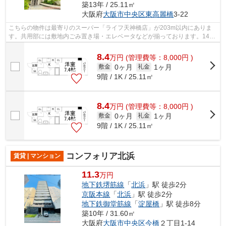
築13年 / 25.11㎡
大阪府
大阪市中央区
東高麗橋
3-22
こちらの物件は最寄りのスーパー「ライフ天神橋店」が203m以内にありま
す。共用部には敷地内ごみ置き場・エレベータなどが揃っております。14階
建てで、街並みに溶け込んだ落ち着いた...
8.4
万
円
(管理費等：8,000円 )
0ヶ月
1ヶ月
敷金
礼金
9階 / 1K / 25.11㎡
8.4
万
円
(管理費等：8,000円 )
0ヶ月
1ヶ月
敷金
礼金
9階 / 1K / 25.11㎡
コンフォリア北浜
賃貸 | マンション
11.3
万円
地下鉄堺筋線
「
北浜
」駅 徒歩2分
京阪本線
「
北浜
」駅 徒歩2分
地下鉄御堂筋線
「
淀屋橋
」駅 徒歩8分
築10年 / 31.60㎡
大阪府
大阪市中央区
今橋
２丁目1-14