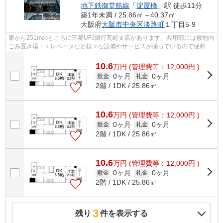
地下鉄御堂筋線
「
淀屋橋
」駅 徒歩11分
築1年未満 / 25.86㎡～40.37㎡
大阪府
大阪市中央区
淡路町
１丁目5-9
家から251mのところに三菱UFJ銀行瓦町支店があります。共用部には敷地内
ごみ置き場・エレベータなど様々な設備やサービスが揃っているので便利で
す。2025年築の物件となっており、きれ...
10.6
万
円
(管理費等：12,000円 )
0ヶ月
0ヶ月
敷金
礼金
2階 / 1DK / 25.86㎡
10.6
万
円
(管理費等：12,000円 )
0ヶ月
0ヶ月
敷金
礼金
2階 / 1DK / 25.86㎡
10.6
万
円
(管理費等：12,000円 )
0ヶ月
0ヶ月
敷金
礼金
2階 / 1DK / 25.86㎡
3
残り
件を表示する