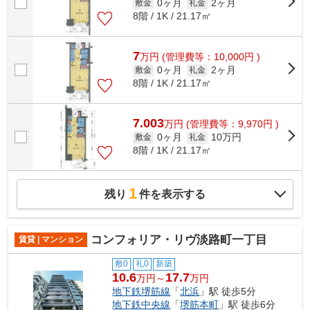
0ヶ月
2ヶ月
敷金
礼金
8階 / 1K / 21.17㎡
7
万
円
(管理費等：10,000円 )
0ヶ月
2ヶ月
敷金
礼金
8階 / 1K / 21.17㎡
7.003
万
円
(管理費等：9,970円 )
0ヶ月
10万円
敷金
礼金
8階 / 1K / 21.17㎡
1
残り
件を表示する
コンフォリア・リヴ淡路町一丁目
賃貸 | マンション
敷0
礼0
新築
10.6
17.7
万円～
万円
地下鉄堺筋線
「
北浜
」駅 徒歩5分
地下鉄中央線
「
堺筋本町
」駅 徒歩6分