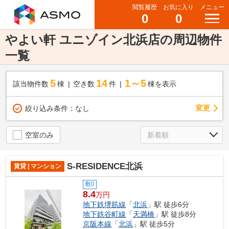
閲覧履歴
お気に入り
メニュー
0
0
やよい軒 ユニゾイン北浜店の周辺物件
一覧
5
14
1～5
該当物件数
棟
空き数
件
棟を表示
変更
絞り込み条件：
なし
空室のみ
S-RESIDENCE北浜
賃貸 | マンション
敷0
8.4
万円
地下鉄堺筋線
「
北浜
」駅 徒歩6分
地下鉄谷町線
「
天満橋
」駅 徒歩8分
京阪本線
「
北浜
」駅 徒歩5分