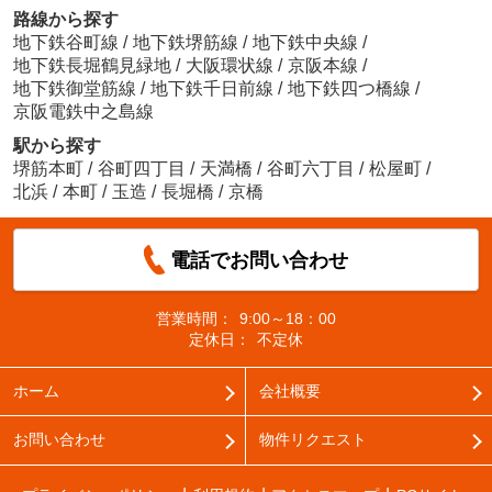
路線から探す
地下鉄谷町線
/
地下鉄堺筋線
/
地下鉄中央線
/
地下鉄長堀鶴見緑地
/
大阪環状線
/
京阪本線
/
地下鉄御堂筋線
/
地下鉄千日前線
/
地下鉄四つ橋線
/
京阪電鉄中之島線
駅から探す
堺筋本町
/
谷町四丁目
/
天満橋
/
谷町六丁目
/
松屋町
/
北浜
/
本町
/
玉造
/
長堀橋
/
京橋
電話でお問い合わせ
営業時間：
9:00～18：00
定休日：
不定休
ホーム
会社概要
お問い合わせ
物件リクエスト