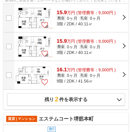
敷地内ごみ置き場・エレベータなどが備わっておりとても充実しています。
こちらの物件はマンションです。地上15...
15.9
万
円
(管理費等：9,000円 )
0ヶ月
0ヶ月
敷金
礼金
3階 / 2DK / 40.11㎡
15.9
万
円
(管理費等：9,000円 )
0ヶ月
0ヶ月
敷金
礼金
3階 / 2DK / 40.11㎡
16.1
万
円
(管理費等：9,000円 )
0ヶ月
0ヶ月
敷金
礼金
9階 / 2DK / 41.56㎡
2
残り
件を表示する
エステムコート堺筋本町
賃貸 | マンション
敷0