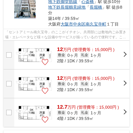
地下鉄御堂筋線
「
心斎橋
」駅 徒歩10分
地下鉄長堀鶴見緑地
「
長堀橋
」駅 徒歩8
分
築14年 / 39.59㎡
大阪府
大阪市中央区
南久宝寺町
１丁目
「セントアミール南久宝寺」のここがイチオシ。共用部には敷地内ごみ置き
場・エレベータなど様々な設備やサービスが揃っているので便利です。こち
らは3駅以上利用可物件なので電車での...
12
万
円
(管理費等：15,000円 )
0ヶ月
1ヶ月
敷金
礼金
2階 / 1DK / 39.59㎡
12
万
円
(管理費等：15,000円 )
0ヶ月
1ヶ月
敷金
礼金
2階 / 1DK / 39.59㎡
12.7
万
円
(管理費等：15,000円 )
0ヶ月
1ヶ月
敷金
礼金
4階 / 1DK / 39.59㎡