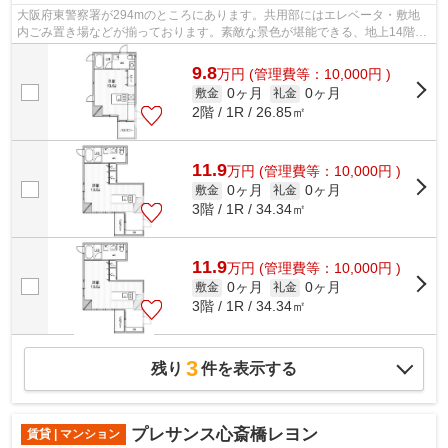
大阪府東警察署が294mのところにあります。共用部にはエレベータ・敷地
内ごみ置き場などが揃っております。素敵な景色が堪能できる、地上14階建
ての物件。ご利用可能な駅が2つあり、行...
9.8
万
円
(管理費等：10,000円 )
0ヶ月
0ヶ月
敷金
礼金
2階 / 1R / 26.85㎡
11.9
万
円
(管理費等：10,000円 )
0ヶ月
0ヶ月
敷金
礼金
3階 / 1R / 34.34㎡
11.9
万
円
(管理費等：10,000円 )
0ヶ月
0ヶ月
敷金
礼金
3階 / 1R / 34.34㎡
3
残り
件を表示する
プレサンス心斎橋レヨン
賃貸 | マンション