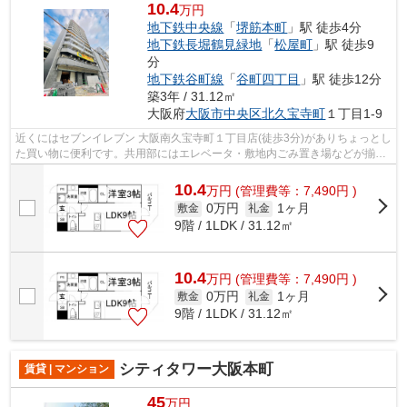
10.4
万円
地下鉄中央線
「
堺筋本町
」駅 徒歩4分
地下鉄長堀鶴見緑地
「
松屋町
」駅 徒歩9
分
地下鉄谷町線
「
谷町四丁目
」駅 徒歩12分
築3年 / 31.12㎡
大阪府
大阪市中央区
北久宝寺町
１丁目1-9
近くにはセブンイレブン 大阪南久宝寺町１丁目店(徒歩3分)がありちょっとし
た買い物に便利です。共用部にはエレベータ・敷地内ごみ置き場などが揃っ
ております。14階建ての物件を是非...
10.4
万
円
(管理費等：7,490円 )
0万円
1ヶ月
敷金
礼金
9階 / 1LDK / 31.12㎡
10.4
万
円
(管理費等：7,490円 )
0万円
1ヶ月
敷金
礼金
9階 / 1LDK / 31.12㎡
シティタワー大阪本町
賃貸 | マンション
45
万円