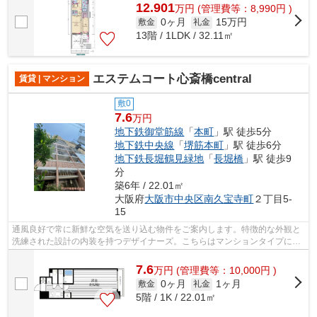
12.901
万
円
(管理費等：8,990円 )
0ヶ月
15万円
敷金
礼金
13階 / 1LDK / 32.11㎡
エステムコート心斎橋central
賃貸 | マンション
敷0
7.6
万円
地下鉄御堂筋線
「
本町
」駅 徒歩5分
地下鉄中央線
「
堺筋本町
」駅 徒歩6分
地下鉄長堀鶴見緑地
「
長堀橋
」駅 徒歩9
分
築6年 / 22.01㎡
大阪府
大阪市中央区
南久宝寺町
２丁目5-
15
通風良好で常に新鮮な空気を送り込む物件をご案内します。特徴的な外観と
洗練された設計の内装を持つデザイナーズ。こちらはマンションタイプにな
ります。こちらは初期費用をカードで...
7.6
万
円
(管理費等：10,000円 )
0ヶ月
1ヶ月
敷金
礼金
5階 / 1K / 22.01㎡