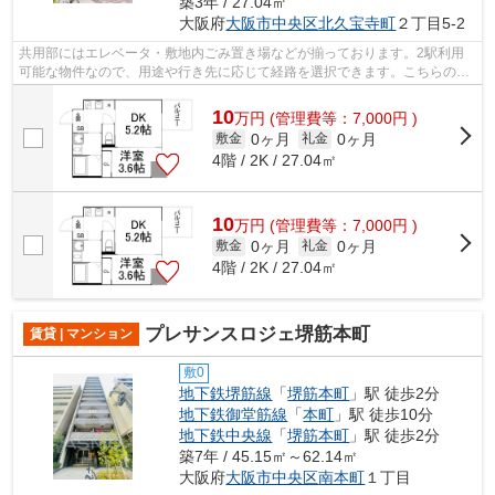
築3年 / 27.04㎡
大阪府
大阪市中央区
北久宝寺町
２丁目5-2
共用部にはエレベータ・敷地内ごみ置き場などが揃っております。2駅利用
可能な物件なので、用途や行き先に応じて経路を選択できます。こちらの物
件はマンションです。こだわり派の方も...
10
万
円
(管理費等：7,000円 )
0ヶ月
0ヶ月
敷金
礼金
4階 / 2K / 27.04㎡
10
万
円
(管理費等：7,000円 )
0ヶ月
0ヶ月
敷金
礼金
4階 / 2K / 27.04㎡
プレサンスロジェ堺筋本町
賃貸 | マンション
敷0
地下鉄堺筋線
「
堺筋本町
」駅 徒歩2分
地下鉄御堂筋線
「
本町
」駅 徒歩10分
地下鉄中央線
「
堺筋本町
」駅 徒歩2分
築7年 / 45.15㎡～62.14㎡
大阪府
大阪市中央区
南本町
１丁目