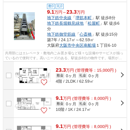
敷0
礼0
9.1
23.3
万円～
万円
地下鉄中央線
「
堺筋本町
」駅 徒歩8分
地下鉄長堀鶴見緑地
「
松屋町
」駅 徒歩6
分
地下鉄御堂筋線
「
心斎橋
」駅 徒歩15分
築7年 / 24.17㎡～62.59㎡
大阪府
大阪市中央区
南船場
１丁目6-10
共用部にはエレベータ・敷地内ごみ置き場など様々な設備やサービスが揃っ
ているので便利です。高いニーズのある、駅徒歩8分の物件です。場所が平
坦なのは、ランニングをする上で抑えた...
23.3
万
円
(管理費等：15,000円 )
0ヶ月
0ヶ月
敷金
礼金
4階 / 2LDK / 62.59㎡
9.1
万
円
(管理費等：8,000円 )
0ヶ月
0ヶ月
敷金
礼金
10階 / 1K / 24.17㎡
9.1
万
円
(管理費等：8,000円 )