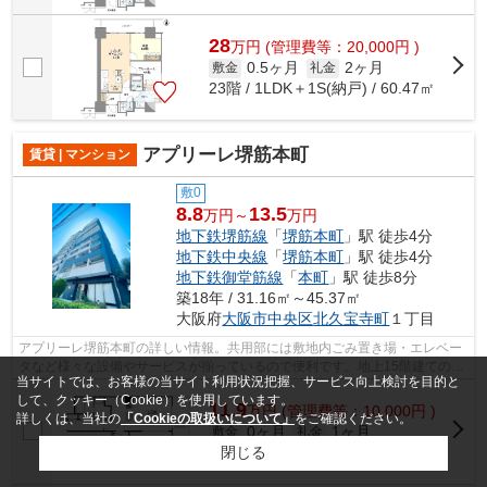
28
万
円
(管理費等：20,000円 )
0.5ヶ月
2ヶ月
敷金
礼金
23階 / 1LDK＋1S(納戸) / 60.47㎡
アプリーレ堺筋本町
賃貸 | マンション
敷0
8.8
13.5
万円～
万円
地下鉄堺筋線
「
堺筋本町
」駅 徒歩4分
地下鉄中央線
「
堺筋本町
」駅 徒歩4分
地下鉄御堂筋線
「
本町
」駅 徒歩8分
築18年 / 31.16㎡～45.37㎡
大阪府
大阪市中央区
北久宝寺町
１丁目
アプリーレ堺筋本町の詳しい情報。共用部には敷地内ごみ置き場・エレベー
タなど様々な設備やサービスが揃っているので便利です。地上15階建てのマ
当サイトでは、お客様の当サイト利用状況把握、サービス向上検討を目的と
ンションです。初期費用をカードでお...
して、クッキー（Cookie）を使用しています。
11.9
万
円
(管理費等：10,000円 )
詳しくは、当社の
「Cookieの取扱いについて」
をご確認ください。
0ヶ月
1ヶ月
敷金
礼金
閉じる
2階 / 1LDK / 45.37㎡