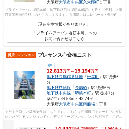
大阪府
大阪市中央区
久太郎町
１丁目
プライムアーバン堺筋本町：地下鉄堺筋線堺筋本町駅にも近くて便利。大阪
府東警察署が283mのところにあります。共用部にはエレベータ・敷地内ご
み置き場など様々な設備やサービスが揃...
現在空室情報がありません。
「プライムアーバン堺筋本町」への
お問い合わせはこちら
プレサンス心斎橋ニスト
賃貸 | マンション
敷0
12.813
15.194
万円～
万円
地下鉄長堀鶴見緑地
「
松屋町
」駅 徒歩6
分
地下鉄堺筋線
「
長堀橋
」駅 徒歩6分
地下鉄中央線
「
堺筋本町
」駅 徒歩7分
築7年 / 34.53㎡～42.74㎡
大阪府
大阪市中央区
南船場
１丁目
まだまだ新しい築浅物件はこちらです。こちらは初期費用をカードでお支払
いいただけるマンションです。デザイナーズマンションは独創的で、ご好評
いただいています。造りとデザインに...
14.444
万
円
(管理費等：11,960円 )