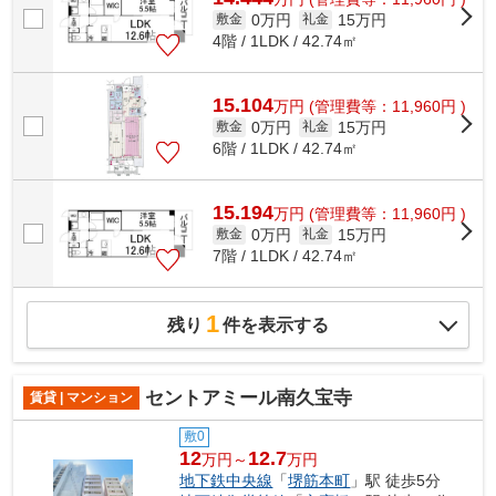
0万円
15万円
敷金
礼金
4階 / 1LDK / 42.74㎡
15.104
万
円
(管理費等：11,960円 )
0万円
15万円
敷金
礼金
6階 / 1LDK / 42.74㎡
15.194
万
円
(管理費等：11,960円 )
0万円
15万円
敷金
礼金
7階 / 1LDK / 42.74㎡
1
残り
件を表示する
セントアミール南久宝寺
賃貸 | マンション
敷0
12
12.7
万円～
万円
地下鉄中央線
「
堺筋本町
」駅 徒歩5分