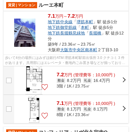
ルーエ本町
賃貸 | マンション
7.1
7.2
万円～
万円
地下鉄中央線
「
堺筋本町
」駅 徒歩1分
地下鉄御堂筋線
「
本町
」駅 徒歩5分
地下鉄長堀鶴見緑地
「
長堀橋
」駅 徒歩12
分
築9年 / 23.36㎡～23.75㎡
大阪府
大阪市中央区
南本町
２丁目3-10
歩いて4分の場所にはみずほ銀行ATM 堺筋本町駅前出張所 3.0 クチコミ 3 件
があります。共用部にはエレベータ・敷地内ごみ置き場などが揃っておりま
す。こちらはマンションタイプになり...
7.2
万
円
(管理費等：10,000円 )
8.2万円
16.4万円
敷金
礼金
3階 / 1K / 23.75㎡
7.1
万
円
(管理費等：10,000円 )
8.1万円
8.1万円
敷金
礼金
8階 / 1K / 23.36㎡