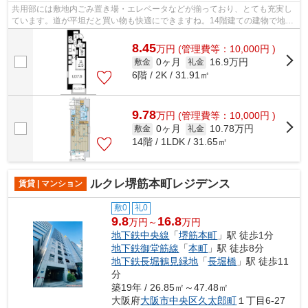
共用部には敷地内ごみ置き場・エレベータなどが揃っており、とても充実し
ています。道が平坦だと買い物も快適にできますね。14階建ての建物で地域
にマッチしたマンション。平成30年築...
8.45
万
円
(管理費等：10,000円 )
0ヶ月
16.9万円
敷金
礼金
6階 / 2K / 31.91㎡
9.78
万
円
(管理費等：10,000円 )
0ヶ月
10.78万円
敷金
礼金
14階 / 1LDK / 31.65㎡
ルクレ堺筋本町レジデンス
賃貸 | マンション
敷0
礼0
9.8
16.8
万円～
万円
地下鉄中央線
「
堺筋本町
」駅 徒歩1分
地下鉄御堂筋線
「
本町
」駅 徒歩8分
地下鉄長堀鶴見緑地
「
長堀橋
」駅 徒歩11
分
築19年 / 26.85㎡～47.48㎡
大阪府
大阪市中央区
久太郎町
１丁目6-27