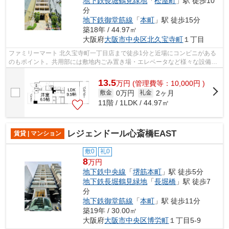
地下鉄長堀鶴見緑地
「
松屋町
」駅 徒歩10
分
地下鉄御堂筋線
「
本町
」駅 徒歩15分
築18年 / 44.97㎡
大阪府
大阪市中央区
北久宝寺町
１丁目
ファミリーマート 北久宝寺町一丁目店まで徒歩1分と近場にコンビニがある
のもポイント。共用部には敷地内ごみ置き場・エレベータなど様々な設備や
サービスが揃っているので便利です。...
13.5
万
円
(管理費等：10,000円 )
0万円
2ヶ月
敷金
礼金
11階 / 1LDK / 44.97㎡
レジェンドール心斎橋EAST
賃貸 | マンション
敷0
礼0
8
万円
地下鉄中央線
「
堺筋本町
」駅 徒歩5分
地下鉄長堀鶴見緑地
「
長堀橋
」駅 徒歩7
分
地下鉄御堂筋線
「
本町
」駅 徒歩11分
築19年 / 30.00㎡
大阪府
大阪市中央区
博労町
１丁目5-9