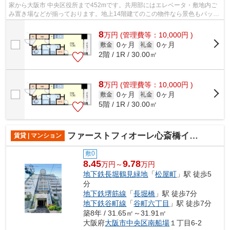
家から大阪市 中央区役所まで452mです。共用部にはエレベータ・敷地内ご
み置き場などが揃っております。地上14階建てのこの物件なら景色もバッチ
リです。場所が平坦なのは、ランニング...
8
万
円
(管理費等：10,000円 )
0ヶ月
0ヶ月
敷金
礼金
2階 / 1R / 30.00㎡
8
万
円
(管理費等：10,000円 )
0ヶ月
0ヶ月
敷金
礼金
5階 / 1R / 30.00㎡
ファーストフィオーレ心斎橋イーストⅡ
賃貸 | マンション
敷0
8.45
9.78
万円～
万円
地下鉄長堀鶴見緑地
「
松屋町
」駅 徒歩5
分
地下鉄堺筋線
「
長堀橋
」駅 徒歩7分
地下鉄谷町線
「
谷町六丁目
」駅 徒歩7分
築8年 / 31.65㎡～31.91㎡
大阪府
大阪市中央区
南船場
１丁目6-2