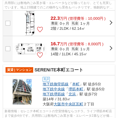
共用部には敷地内ごみ置き場・エレベータなどが揃っており、とても充実し
ています。地上15階建てのこの物件なら景色もバッチリです。独創的なデザ
イナーズマンションで、ご好評いただ...
22.3
万
円
(管理費等：10,000円 )
0ヶ月
1ヶ月
敷金
礼金
2階 / 2LDK / 62.14㎡
16.7
万
円
(管理費等：8,000円 )
0ヶ月
1ヶ月
敷金
礼金
14階 / 1LDK / 45.15㎡
SERENiTE本町エコート
賃貸 | マンション
礼0
地下鉄御堂筋線
「
本町
」駅 徒歩5分
地下鉄中央線
「
堺筋本町
」駅 徒歩5分
地下鉄堺筋線
「
北浜
」駅 徒歩7分
築14年 / 31.83㎡
大阪府
大阪市中央区
瓦町
２丁目
新着情報：セレニテ本町エコートの空室情報ならコチラ。ライフ堺筋本町店
まで徒歩4分です。共用部には敷地内ごみ置き場・エレベータ2基などが備わ