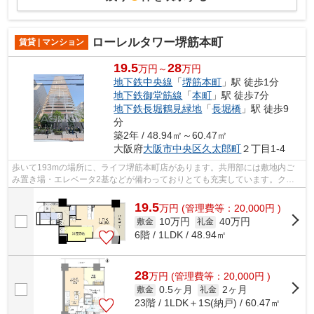
ローレルタワー堺筋本町
賃貸 | マンション
19.5
28
万円～
万円
地下鉄中央線
「
堺筋本町
」駅 徒歩1分
地下鉄御堂筋線
「
本町
」駅 徒歩7分
地下鉄長堀鶴見緑地
「
長堀橋
」駅 徒歩9
分
築2年 / 48.94㎡～60.47㎡
大阪府
大阪市中央区
久太郎町
２丁目1-4
歩いて193mの場所に、ライフ堺筋本町店があります。共用部には敷地内ご
み置き場・エレベータ2基などが備わっておりとても充実しています。クレ
ジットカードで初期費用がお支払いいただ...
19.5
万
円
(管理費等：20,000円 )
10万円
40万円
敷金
礼金
6階 / 1LDK / 48.94㎡
28
万
円
(管理費等：20,000円 )
0.5ヶ月
2ヶ月
敷金
礼金
23階 / 1LDK＋1S(納戸) / 60.47㎡