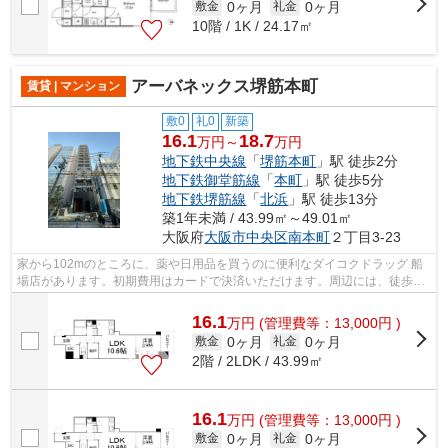
0ヶ月
0ヶ月
敷金
礼金
10階 / 1K / 24.17㎡
アーバネックス堺筋本町
賃貸 | マンション
敷0
礼0
新築
16.1
18.7
万円～
万円
地下鉄中央線
「
堺筋本町
」駅 徒歩2分
地下鉄御堂筋線
「
本町
」駅 徒歩5分
地下鉄堺筋線
「
北浜
」駅 徒歩13分
築1年未満 / 43.99㎡～49.01㎡
大阪府
大阪市中央区
南本町
２丁目3-23
家から102mのところに、薬や日用品を買うのに便利なダイコクドラッグ 船
場店があります。初期費用はカードで決済いただけます。周辺には、徒歩2
分で利用できる駅があります。自宅から2...
16.1
万
円
(管理費等：13,000円 )
0ヶ月
0ヶ月
敷金
礼金
2階 / 2LDK / 43.99㎡
16.1
万
円
(管理費等：13,000円 )
0ヶ月
0ヶ月
敷金
礼金