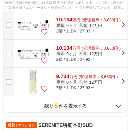
家から徒歩6分の場所には大阪市 中央区役所もあります。共用部には敷地内
ごみ置き場・エレベータなどが揃っており、とても充実しています。目立つ
外観と洗練された設計の内装を持つデ...
10.134
万
円
(管理費等：8,660円 )
0ヶ月
12万円
敷金
礼金
2階 / 1LDK / 27.93㎡
10.134
万
円
(管理費等：8,660円 )
0ヶ月
12万円
敷金
礼金
2階 / 1LDK / 27.93㎡
9.734
万
円
(管理費等：8,660円 )
0ヶ月
12万円
敷金
礼金
7階 / 1LDK / 27.93㎡
5
残り
件を表示する
SERENITE堺筋本町SUD
賃貸 | マンション