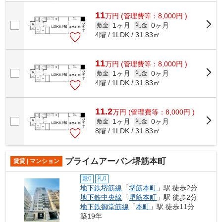
っておりとても充実しています。14階...
11
万
円
(管理費等：8,000円 )
1ヶ月
0ヶ月
敷金
礼金
4階 / 1LDK / 31.83㎡
11
万
円
(管理費等：8,000円 )
1ヶ月
0ヶ月
敷金
礼金
4階 / 1LDK / 31.83㎡
11.2
万
円
(管理費等：8,000円 )
1ヶ月
0ヶ月
敷金
礼金
8階 / 1LDK / 31.83㎡
プライムアーバン堺筋本町
賃貸 | マンション
敷0
礼0
地下鉄堺筋線
「
堺筋本町
」駅 徒歩2分
地下鉄中央線
「
堺筋本町
」駅 徒歩2分
地下鉄御堂筋線
「
本町
」駅 徒歩11分
築19年