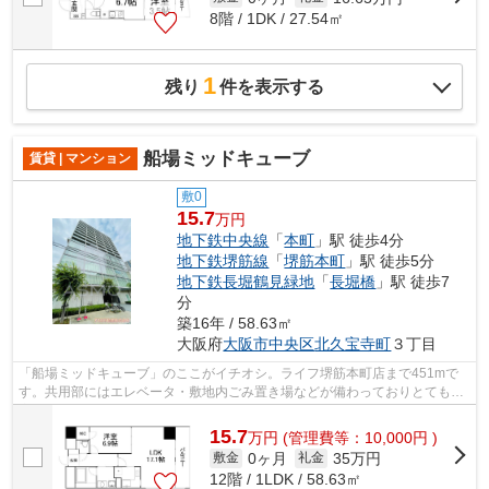
8階 / 1DK / 27.54㎡
1
残り
件を表示する
船場ミッドキューブ
賃貸 | マンション
敷0
15.7
万円
地下鉄中央線
「
本町
」駅 徒歩4分
地下鉄堺筋線
「
堺筋本町
」駅 徒歩5分
地下鉄長堀鶴見緑地
「
長堀橋
」駅 徒歩7
分
築16年 / 58.63㎡
大阪府
大阪市中央区
北久宝寺町
３丁目
「船場ミッドキューブ」のここがイチオシ。ライフ堺筋本町店まで451mで
す。共用部にはエレベータ・敷地内ごみ置き場などが備わっておりとても充
実しています。こだわり派も満足できる...
15.7
万
円
(管理費等：10,000円 )
0ヶ月
35万円
敷金
礼金
12階 / 1LDK / 58.63㎡