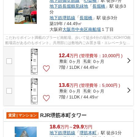
地下鉄御堂筋線
「
心斎橋
」駅 徒歩7分
地下鉄長堀鶴見緑地
「
長堀橋
」駅 徒歩3
分
地下鉄堺筋線
「
長堀橋
」駅 徒歩3分
築19年 / 44.49㎡
大阪府
大阪市中央区
南船場
１丁目
こだわりポイント満載のブラービ南船場。歩いて徒歩4分の場所にKOHYO南
船場店があるのもポイント。共用部には敷地内ごみ置き場・エレベータなど
様々な設備やサービスが揃っているので...
12.4
万
円
(管理費等：10,000円 )
0ヶ月
0ヶ月
敷金
礼金
7階 / 1LDK / 44.49㎡
13.6
万
円
(管理費等：5,000円 )
0ヶ月
0ヶ月
敷金
礼金
7階 / 1LDK / 44.49㎡
RJR堺筋本町タワー
賃貸 | マンション
18.6
29.9
万円～
万円
地下鉄堺筋線
「
堺筋本町
」駅 徒歩1分