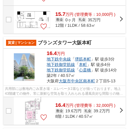
15.7
万
円
(管理費等：10,000円 )
0ヶ月
35万円
敷金
礼金
12階 / 1LDK / 58.63㎡
ブランズタワー大阪本町
賃貸 | マンション
16.4
万円
地下鉄中央線
「
堺筋本町
」駅 徒歩3分
地下鉄御堂筋線
「
本町
」駅 徒歩4分
地下鉄御堂筋線
「
心斎橋
」駅 徒歩14分
築2年 / 40.57㎡
大阪府
大阪市中央区
南本町
２丁目5-13
共用部には敷地内ごみ置き場・エレベータ2基などが揃っております。地上
43階建ての物件。常に新鮮な空気を取り入れられる通風良好な間取りの物
件。目立つ外観と洗練された設計の内装を...
16.4
万
円
(管理費等：32,000円 )
19.6万円
39.2万円
敷金
礼金
8階 / 1LDK / 40.57㎡