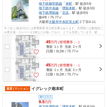
地下鉄御堂筋線
「
本町
」駅 徒歩5分
地下鉄中央線
「
堺筋本町
」駅 徒歩3分
地下鉄堺筋線
「
北浜
」駅 徒歩9分
築4年 / 75.77㎡
大阪府
大阪市中央区
安土町
２丁目4-11
すぐ近く(徒歩5分)には東警察署 安土町交番もあります。共用部には敷地内ご
み置き場・エレベータ2基などが揃っており、とても充実しています。駅ま
で徒歩5分の立地が魅力的な、利便性...
45
万
円
(管理費等：- )
1ヶ月
2ヶ月
敷金
礼金
21階 / 3LDK / 75.77㎡
45
万
円
(管理費等：- )
1ヶ月
2ヶ月
敷金
礼金
21階 / 3LDK / 75.77㎡
イグレック南本町
賃貸 | マンション
敷0
礼0
9.5
万円
地下鉄堺筋線
「
堺筋本町
」駅 徒歩3分