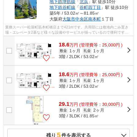
地下鉄堺筋線
「
北浜
」駅 徒歩10分
地下鉄谷町線
「
谷町四丁目
」駅 徒歩10分
築5年 / 53.02㎡～81.85㎡
大阪府
大阪市中央区
南本町
１丁目
業務スーパー松屋町筋本町橋店まで421mです。共用部には敷地内ごみ置き
場・エレベータ2基など様々な設備やサービスが揃っているので便利です。
様々な場所へのアクセスが便利になる、2...
18.6
万
円
(管理費等：25,000円 )
1ヶ月
1ヶ月
敷金
礼金
3階 / 2LDK / 53.02㎡
18.6
万
円
(管理費等：25,000円 )
1ヶ月
1ヶ月
敷金
礼金
3階 / 2LDK / 53.02㎡
29.1
万
円
(管理費等：30,000円 )
1ヶ月
2ヶ月
敷金
礼金
3階 / 3LDK / 81.85㎡
5
残り
件を表示する