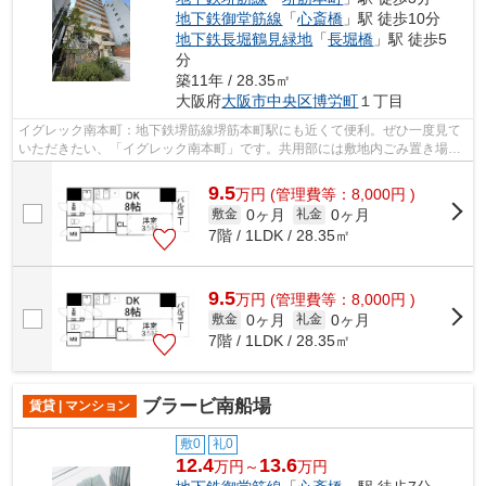
地下鉄御堂筋線
「
心斎橋
」駅 徒歩10分
地下鉄長堀鶴見緑地
「
長堀橋
」駅 徒歩5
分
築11年 / 28.35㎡
大阪府
大阪市中央区
博労町
１丁目
イグレック南本町：地下鉄堺筋線堺筋本町駅にも近くて便利。ぜひ一度見て
いただきたい、「イグレック南本町」です。共用部には敷地内ごみ置き場・
エレベータなどが揃っており、とても...
9.5
万
円
(管理費等：8,000円 )
0ヶ月
0ヶ月
敷金
礼金
7階 / 1LDK / 28.35㎡
9.5
万
円
(管理費等：8,000円 )
0ヶ月
0ヶ月
敷金
礼金
7階 / 1LDK / 28.35㎡
ブラービ南船場
賃貸 | マンション
敷0
礼0
12.4
13.6
万円～
万円