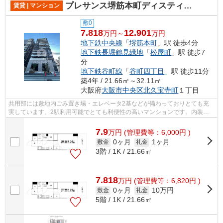
プレサンス堺筋本町ディスティニー
賃貸 | マンション
敷0
7.818
12.901
万円～
万円
地下鉄中央線
「
堺筋本町
」駅 徒歩4分
地下鉄長堀鶴見緑地
「
松屋町
」駅 徒歩7
分
地下鉄谷町線
「
谷町四丁目
」駅 徒歩11分
築4年 / 21.66㎡～32.11㎡
大阪府
大阪市中央区
北久宝寺町
１丁目
共用部には敷地内ごみ置き場・エレベータ2基などが備わっておりとても充
実しています。2駅利用可能でとても利便性の高いマンションです。内装も
きれいな一押しの築浅物件です。きれい...
7.9
万
円
(管理費等：6,000円 )
0ヶ月
1ヶ月
敷金
礼金
3階 / 1K / 21.66㎡
7.818
万
円
(管理費等：6,820円 )
0ヶ月
10万円
敷金
礼金
5階 / 1K / 21.66㎡