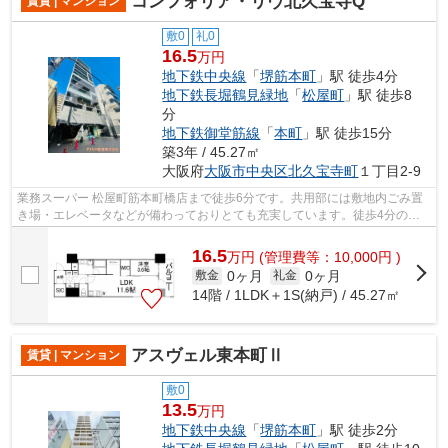
コンフォリア・リヴ北久宝寺Q
賃貸 | マンション
敷0
礼0
16.5
万円
地下鉄中央線
「
堺筋本町
」駅 徒歩4分
地下鉄長堀鶴見緑地
「
松屋町
」駅 徒歩8
分
地下鉄御堂筋線
「
本町
」駅 徒歩15分
築3年 / 45.27㎡
大阪府
大阪市中央区
北久宝寺町
１丁目2-9
業務スーパー 松屋町筋本町橋店まで徒歩6分です。共用部には敷地内ごみ置
き場・エレベータなどが備わっておりとても充実しています。徒歩4分の位
置に駅がある物件です。特徴的な外観と...
16.5
万
円
(管理費等：10,000円 )
0ヶ月
0ヶ月
敷金
礼金
14階 / 1LDK＋1S(納戸) / 45.27㎡
アスヴェル東本町Ⅱ
賃貸 | マンション
敷0
13.5
万円
地下鉄中央線
「
堺筋本町
」駅 徒歩2分