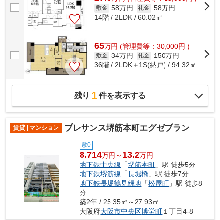
58万円
58万円
敷金
礼金
14階 / 2LDK / 60.02㎡
65
万
円
(管理費等：30,000円 )
34万円
150万円
敷金
礼金
36階 / 2LDK＋1S(納戸) / 94.32㎡
1
残り
件を表示する
プレサンス堺筋本町エグゼブラン
賃貸 | マンション
敷0
8.714
13.2
万円～
万円
地下鉄中央線
「
堺筋本町
」駅 徒歩5分
地下鉄堺筋線
「
長堀橋
」駅 徒歩7分
地下鉄長堀鶴見緑地
「
松屋町
」駅 徒歩8
分
築2年 / 25.35㎡～27.93㎡
大阪府
大阪市中央区
博労町
１丁目4-8