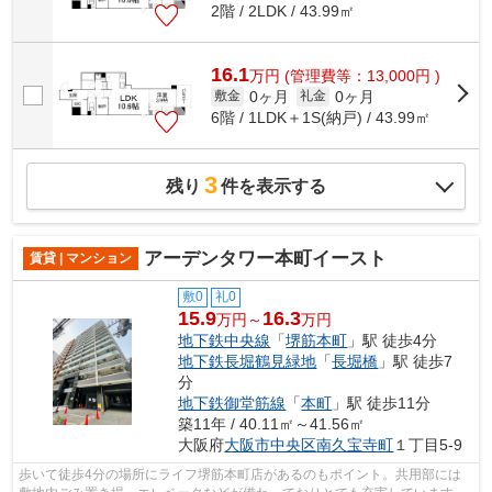
2階 / 2LDK / 43.99㎡
16.1
万
円
(管理費等：13,000円 )
0ヶ月
0ヶ月
敷金
礼金
6階 / 1LDK＋1S(納戸) / 43.99㎡
3
残り
件を表示する
アーデンタワー本町イースト
賃貸 | マンション
敷0
礼0
15.9
16.3
万円～
万円
地下鉄中央線
「
堺筋本町
」駅 徒歩4分
地下鉄長堀鶴見緑地
「
長堀橋
」駅 徒歩7
分
地下鉄御堂筋線
「
本町
」駅 徒歩11分
築11年 / 40.11㎡～41.56㎡
大阪府
大阪市中央区
南久宝寺町
１丁目5‐9
歩いて徒歩4分の場所にライフ堺筋本町店があるのもポイント。共用部には