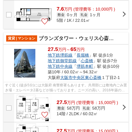
7.6
万
円
(管理費等：10,000円 )
0ヶ月
1ヶ月
敷金
礼金
5階 / 1K / 22.01㎡
ブランズタワー・ウェリス心斎橋NORTH
賃貸 | マンション
27.5
65
万円～
万円
地下鉄堺筋線
「
長堀橋
」駅 徒歩1分
地下鉄御堂筋線
「
心斎橋
」駅 徒歩7分
地下鉄中央線
「
堺筋本町
」駅 徒歩10分
築10年 / 60.02㎡～94.32㎡
大阪府
大阪市中央区
東心斎橋
１丁目2-1
すぐ近く(徒歩5分)には大阪府 南警察署もあります。共用部には敷地内ごみ置
き場・エレベータ2基などが揃っております。ニーズの高い、2016年築の物
件で、オシャレな室内が魅力的。2駅...
27.5
万
円
(管理費等：15,000円 )
58万円
58万円
敷金
礼金
14階 / 2LDK / 60.02㎡
27.5
万
円
(管理費等：15,000円 )