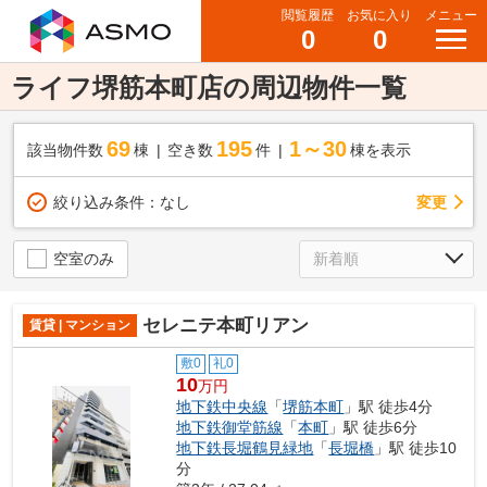
閲覧履歴
お気に入り
メニュー
0
0
ライフ堺筋本町店の周辺物件一覧
69
195
1～30
該当物件数
棟
空き数
件
棟を表示
変更
絞り込み条件：
なし
空室のみ
セレニテ本町リアン
賃貸 | マンション
敷0
礼0
10
万円
地下鉄中央線
「
堺筋本町
」駅 徒歩4分
地下鉄御堂筋線
「
本町
」駅 徒歩6分
地下鉄長堀鶴見緑地
「
長堀橋
」駅 徒歩10
分