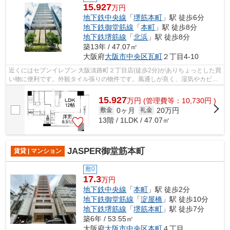
15.927
万円
地下鉄中央線
「
堺筋本町
」駅 徒歩6分
地下鉄御堂筋線
「
本町
」駅 徒歩8分
地下鉄堺筋線
「
北浜
」駅 徒歩8分
築13年 / 47.07㎡
大阪府
大阪市中央区
瓦町
２丁目4-10
近くにはセブンイレブン 大阪淡路町２丁目店(徒歩2分)がありちょっとした買
い物に便利です。外観タイル張りの物件です。風通しが良く、湿気やカビの
心配が少ない物件です。造りとデザ...
15.927
万
円
(管理費等：10,730円 )
0ヶ月
20万円
敷金
礼金
13階 / 1LDK / 47.07㎡
JASPER御堂筋本町
賃貸 | マンション
敷0
17.3
万円
地下鉄中央線
「
本町
」駅 徒歩2分
地下鉄御堂筋線
「
淀屋橋
」駅 徒歩10分
地下鉄堺筋線
「
堺筋本町
」駅 徒歩7分
築6年 / 53.55㎡
大阪府
大阪市中央区
本町
４丁目