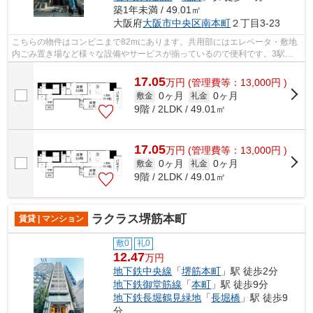
築1年未満 / 49.01㎡
大阪府
大阪市中央区
南本町
２丁目3-23
こちらの物件はコンビニまで82mにあります。共用部にはエレベータ・敷地
内ごみ置き場など様々な設備やサービスが揃っているので便利です。3駅以
上利用可能なので移動範囲が広がるマン...
17.05
万
円
(管理費等：13,000円 )
0ヶ月
0ヶ月
敷金
礼金
9階 / 2LDK / 49.01㎡
17.05
万
円
(管理費等：13,000円 )
0ヶ月
0ヶ月
敷金
礼金
9階 / 2LDK / 49.01㎡
ラクラス堺筋本町
賃貸 | マンション
敷0
礼0
12.47
万円
地下鉄中央線
「
堺筋本町
」駅 徒歩2分
地下鉄御堂筋線
「
本町
」駅 徒歩9分
地下鉄長堀鶴見緑地
「
長堀橋
」駅 徒歩9
分