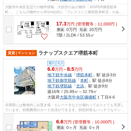
大阪市中央区近辺での物件情報：大好評のあの物件「JASPER御堂筋本
町」。こちらの物件から401m以内に「フレスコミニ御堂筋本町店」があり
ます。共用部にはエレベータ・敷地内ごみ置き...
17.3
万
円
(管理費等：11,000円 )
0万円
20万円
敷金
礼金
7階 / 2LDK / 53.55㎡
ラナップスクエア堺筋本町
賃貸 | マンション
敷0
礼0
6.6
8.5
万円～
万円
地下鉄中央線
「
堺筋本町
」駅 徒歩3分
地下鉄御堂筋線
「
本町
」駅 徒歩8分
地下鉄堺筋線
「
北浜
」駅 徒歩9分
築16年 / 25.89㎡～32.79㎡
大阪府
大阪市中央区
備後町
１丁目4-6
共用部には敷地内ごみ置き場・エレベータなどが備わっておりとても充実し
ています。初期費用のカード決済ができます。防犯対策もバッチリなマンシ
ョンタイプの物件です。付近に駅が2つ...
6.6
万
円
(管理費等：10,000円 )
0ヶ月
0ヶ月
敷金
礼金