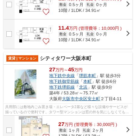
0.5ヶ月
0ヶ月
敷金
礼金
10階 / 1LDK / 34.91㎡
11.4
万
円
(管理費等：10,000円 )
0.5ヶ月
0ヶ月
敷金
礼金
10階 / 1LDK / 34.91㎡
シティタワー大阪本町
賃貸 | マンション
27
45
万円～
万円
地下鉄中央線
「
堺筋本町
」駅 徒歩3分
地下鉄御堂筋線
「
本町
」駅 徒歩6分
地下鉄堺筋線
「
北浜
」駅 徒歩9分
築4年 / 53.28㎡～75.77㎡
大阪府
大阪市中央区
安土町
２丁目4-11
共用部には敷地内ごみ置き場・エレベータ2基など様々な設備やサービスが
揃っているので便利です。タワー型マンションは窓の外を気にしなくてもい
いので開放的です。徒歩3分で駅にアク...
27
万
円
(管理費等：30,000円 )
1ヶ月
2ヶ月
敷金
礼金