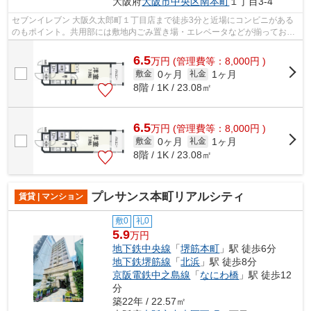
大阪府
大阪市中央区
南本町
１丁目3-4
セブンイレブン 大阪久太郎町１丁目店まで徒歩3分と近場にコンビニがある
のもポイント。共用部には敷地内ごみ置き場・エレベータなどが揃ってお
り、とても充実しています。外壁はタイ...
6.5
万
円
(管理費等：8,000円 )
0ヶ月
1ヶ月
敷金
礼金
8階 / 1K / 23.08㎡
6.5
万
円
(管理費等：8,000円 )
0ヶ月
1ヶ月
敷金
礼金
8階 / 1K / 23.08㎡
プレサンス本町リアルシティ
賃貸 | マンション
敷0
礼0
5.9
万円
地下鉄中央線
「
堺筋本町
」駅 徒歩6分
地下鉄堺筋線
「
北浜
」駅 徒歩8分
京阪電鉄中之島線
「
なにわ橋
」駅 徒歩12
分
築22年 / 22.57㎡