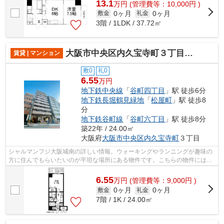
13.1
万
円
(管理費等：10,000円 )
0ヶ月
0ヶ月
敷金
礼金
3階 / 1LDK / 37.72㎡
大阪市中央区内久宝寺町３丁目のマンション
賃貸 | マンション
敷0
礼0
6.55
万円
地下鉄中央線
「
谷町四丁目
」駅 徒歩6分
地下鉄長堀鶴見緑地
「
松屋町
」駅 徒歩8
分
地下鉄谷町線
「
谷町六丁目
」駅 徒歩8分
築22年 / 24.00㎡
大阪府
大阪市中央区
内久宝寺町
３丁目
シャルマンフジ大阪城南の詳しい情報。ウォーキングやランニングが趣味の
方に住んでもらいたいのが平坦な場所にある物件です。こちらの物件にはエ
レベーターがあります。お使いいただ...
6.55
万
円
(管理費等：9,000円 )
0ヶ月
0ヶ月
敷金
礼金
7階 / 1K / 24.00㎡