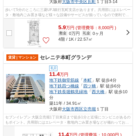
大阪府
大阪市中央区
瓦町
１丁目3-14
歩いて5分のところに三菱UFJ銀行瓦町支店があります。共用部にはエレベー
タ・敷地内ごみ置き場など様々な設備やサービスが揃っているので便利で
す。周辺環境の良い14階建ての建物です...
5.9
万
円
(管理費等：8,000円 )
0万円
0ヶ月
敷金
礼金
4階 / 1K / 22.57㎡
セレニテ本町グランデ
賃貸 | マンション
礼0
11.4
万円
地下鉄御堂筋線
「
本町
」駅 徒歩4分
地下鉄四つ橋線
「
四ツ橋
」駅 徒歩6分
地下鉄長堀鶴見緑地
「
西大橋
」駅 徒歩10
分
築11年 / 34.91㎡
大阪府
大阪市西区
立売堀
１丁目
セブンイレブン 大阪立売堀1丁目東店まで徒歩1分と近場にコンビニがあるの
もポイント。共用部にはエレベータ・敷地内ごみ置き場などが備わっており
とても充実しています。周辺には、徒...
11.4
万
円
(管理費等：10,000円 )