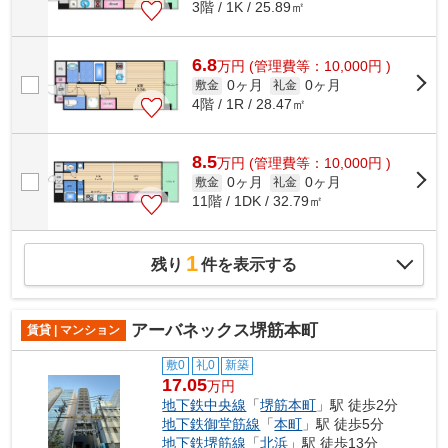
3階 / 1K / 25.89㎡
6.8
万
円
(管理費等：10,000円 )
0ヶ月
0ヶ月
敷金
礼金
4階 / 1R / 28.47㎡
8.5
万
円
(管理費等：10,000円 )
0ヶ月
0ヶ月
敷金
礼金
11階 / 1DK / 32.79㎡
1
残り
件を表示する
アーバネックス堺筋本町
賃貸 | マンション
敷0
礼0
新築
17.05
万円
地下鉄中央線
「
堺筋本町
」駅 徒歩2分
地下鉄御堂筋線
「
本町
」駅 徒歩5分
地下鉄堺筋線
「
北浜
」駅 徒歩13分