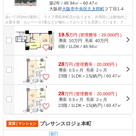
築2年 / 48.94㎡～60.47㎡
大阪府
大阪市中央区
久太郎町
２丁目1-4
歩いて193mの場所に、ライフ堺筋本町店があります。共用部には敷地内ご
み置き場・エレベータ2基などが備わっておりとても充実しています。クレ
ジットカードで初期費用がお支払いいただ...
19.5
万
円
(管理費等：20,000円 )
10万円
40万円
敷金
礼金
6階 / 1LDK / 48.94㎡
28
万
円
(管理費等：20,000円 )
0.5ヶ月
2ヶ月
敷金
礼金
23階 / 1LDK＋1S(納戸) / 60.47㎡
28
万
円
(管理費等：20,000円 )
0.5ヶ月
2ヶ月
敷金
礼金
23階 / 1LDK＋1S(納戸) / 60.47㎡
プレサンスロジェ本町
賃貸 | マンション
敷0