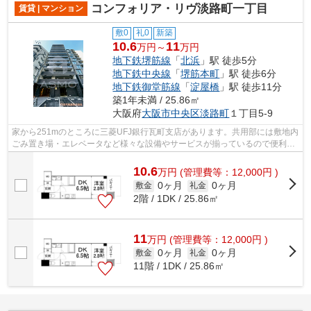
コンフォリア・リヴ淡路町一丁目
賃貸 | マンション
敷0
礼0
新築
10.6
11
万円～
万円
地下鉄堺筋線
「
北浜
」駅 徒歩5分
地下鉄中央線
「
堺筋本町
」駅 徒歩6分
地下鉄御堂筋線
「
淀屋橋
」駅 徒歩11分
築1年未満 / 25.86㎡
大阪府
大阪市中央区
淡路町
１丁目5-9
家から251mのところに三菱UFJ銀行瓦町支店があります。共用部には敷地内
ごみ置き場・エレベータなど様々な設備やサービスが揃っているので便利で
す。2025年築の物件となっており、きれ...
10.6
万
円
(管理費等：12,000円 )
0ヶ月
0ヶ月
敷金
礼金
2階 / 1DK / 25.86㎡
11
万
円
(管理費等：12,000円 )
0ヶ月
0ヶ月
敷金
礼金
11階 / 1DK / 25.86㎡