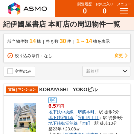
閲覧履歴
お気に入り
メニュー
0
0
紀伊國屋書店 本町店の周辺物件一覧
14
30
1～14
該当物件数
棟
空き数
件
棟を表示
変更
絞り込み条件：
なし
空室のみ
KOBAYASHI YOKOビル
賃貸 | マンション
敷0
6.5
万円
地下鉄中央線
「
堺筋本町
」駅 徒歩2分
地下鉄谷町線
「
谷町四丁目
」駅 徒歩9分
地下鉄御堂筋線
「
本町
」駅 徒歩10分
築23年 / 23.08㎡