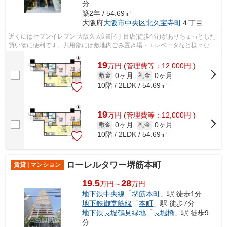
分
築2年 / 54.69㎡
大阪府
大阪市中央区
北久宝寺町
４丁目
近くにはセブンイレブン 大阪久太郎町4丁目店(徒歩4分)がありちょっとした
買い物に便利です。共用部には敷地内ごみ置き場・エレベータなど様々な設
備やサービスが揃っているので便利で...
19
万
円
(管理費等：12,000円 )
0ヶ月
0ヶ月
敷金
礼金
10階 / 2LDK / 54.69㎡
19
万
円
(管理費等：12,000円 )
0ヶ月
0ヶ月
敷金
礼金
10階 / 2LDK / 54.69㎡
ローレルタワー堺筋本町
賃貸 | マンション
19.5
28
万円～
万円
地下鉄中央線
「
堺筋本町
」駅 徒歩1分
地下鉄御堂筋線
「
本町
」駅 徒歩7分
地下鉄長堀鶴見緑地
「
長堀橋
」駅 徒歩9
分