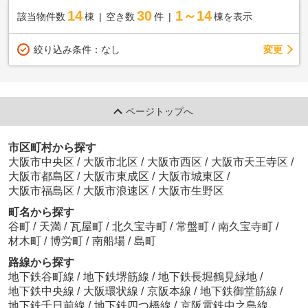
14
30
1～14
該当物件数
棟
空き数
件
棟を表示
変更
絞り込み条件：
なし
ページトップへ
市区町村から探す
大阪市中央区
/
大阪市北区
/
大阪市西区
/
大阪市天王寺区
/
大阪市都島区
/
大阪市東成区
/
大阪市城東区
/
大阪市福島区
/
大阪市浪速区
/
大阪市生野区
町名から探す
谷町
/
天満
/
瓦屋町
/
北久宝寺町
/
常盤町
/
南久宝寺町
/
材木町
/
博労町
/
南船場
/
島町
路線から探す
地下鉄谷町線
/
地下鉄堺筋線
/
地下鉄長堀鶴見緑地
/
地下鉄中央線
/
大阪環状線
/
京阪本線
/
地下鉄御堂筋線
/
地下鉄千日前線
/
地下鉄四つ橋線
/
京阪電鉄中之島線