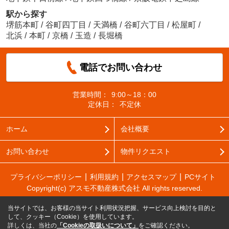
駅から探す
堺筋本町
/
谷町四丁目
/
天満橋
/
谷町六丁目
/
松屋町
/
北浜
/
本町
/
京橋
/
玉造
/
長堀橋
電話でお問い合わせ
営業時間：
9:00～18：00
定休日：
不定休
ホーム
会社概要
お問い合わせ
物件リクエスト
プライバシーポリシー
利用規約
アクセスマップ
PCサイト
Copyright(c) アスモ不動産株式会社 All rights reserved.
当サイトでは、お客様の当サイト利用状況把握、サービス向上検討を目的と
して、クッキー（Cookie）を使用しています。
詳しくは、当社の
「Cookieの取扱いについて」
をご確認ください。