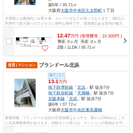
築5年 / 35.71㎡
大阪府
大阪市中央区
久太郎町
１丁目
共用部には敷地内ごみ置き場・エレベータなどが揃っております。3駅以上
利用可で多方面へのアクセスに便利な物件です。清潔感のある室内が魅力的
な令和3年築の物件となっており、一押...
12.47
万
円
(管理費等：10,300円 )
0ヶ月
0ヶ月
敷金
礼金
2階 / 1LDK / 35.71㎡
プランドール北浜
賃貸 | マンション
敷0
礼0
13.1
万円
地下鉄堺筋線
「
北浜
」駅 徒歩7分
地下鉄谷町線
「
天満橋
」駅 徒歩7分
京阪本線
「
北浜
」駅 徒歩7分
築6年 / 37.72㎡
大阪府
大阪市中央区
東高麗橋
新着情報：プランドール北浜の空室情報ならコチラ。家から336mのところ
に北浜東郵便局があります。外観タイル張りは、マンションの骨組みを守る
のにも役立ちます。駅から徒歩7分にある...