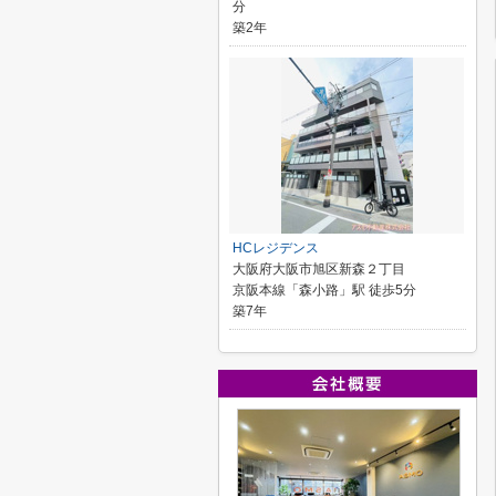
分
築2年
HCレジデンス
大阪府大阪市旭区新森２丁目
京阪本線「森小路」駅 徒歩5分
築7年