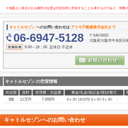
※地図上に表示される物件の位置は付近住所に所在することを表すものであり、実際
キャトルセゾン
へのお問い合わせは
アスモ不動産株式会社まで
06-6947-5128
〒540-0033
大阪府大阪市中央区石町
9:00～18：00 定休日:不定休
キャトルセゾン
の空室情報
所在階
賃料
管理費・共益費
敷金/礼金/保証金/償却/敷引
3階
11万円
7,000円
/
/
/
/
0ヶ月
18万円
0ヶ月
0ヶ月
-
キャトルセゾン
へのお問い合わせ