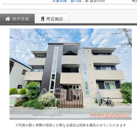
京阪本線
「
森小路
」駅 徒歩10分
軽
物件情報
周辺施設
※写真や図と実際の現状とが異なる場合は現状を優先させていただきます