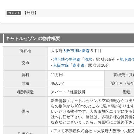
【外観】
コメント
キャトルセゾン
の物件概要
所在地
大阪府
大阪市旭区
新森
５丁目
地下鉄今里筋線
「
清水
」駅 徒歩6分
地下鉄
交通
京阪本線
「
森小路
」駅 徒歩10分
賃料
11万円
管理費・共
面積
46.03㎡
築年月（築
種別/構造
アパート / 軽量鉄骨
階建
新着情報：キャトルセゾンの空室情報ならコチ
らの物件から100mのところに駐車場がありま
備考
いただける物件です。大阪市旭区エリアにある
社へお任せ下さい。当社は、多種多様な賃貸情
な点などございましたら、お気軽にご連絡下さ
アスモ不動産株式会社
大阪府大阪市中央区石