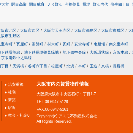
林大宮
関目高殿
関目成育
ＪＲ野江
今福鶴見
横堤
野江内代
蒲生四丁目
大阪市北区
/
大阪市西区
/
大阪市天王寺区
/
大阪市都島区
/
大阪市東成区
/
大
大阪市生野区
久宝寺町
/
瓦屋町
/
常盤町
/
材木町
/
瓦町
/
安堂寺町
/
南船場
/
南久宝寺町
地下鉄堺筋線
/
地下鉄長堀鶴見緑地
/
地下鉄中央線
/
大阪環状線
/
京阪本線
/
京阪電鉄中之島線
四丁目
/
天満橋
/
谷町六丁目
/
松屋町
/
北浜
/
本町
/
玉造
/
京橋
/
長堀橋
大阪市内の賃貸物件情報
治安重視
社宅
大阪府大阪市中央区石町１丁目1-7
新築
TEL:06-6947-5128
駅近
FAX:06-6947-5161
敷金・礼金0
Copyright(c) アスモ不動産株式会社
All Rights Reserved.