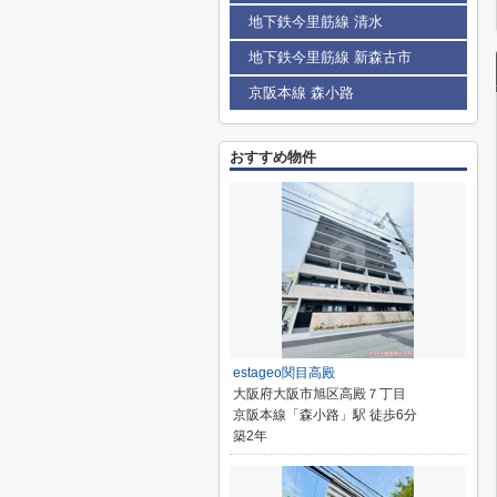
地下鉄今里筋線 清水
地下鉄今里筋線 新森古市
京阪本線 森小路
おすすめ物件
estageo関目高殿
大阪府大阪市旭区高殿７丁目
京阪本線「森小路」駅 徒歩6分
築2年