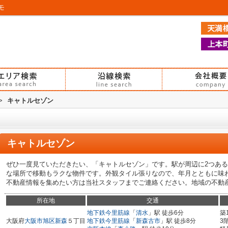
モ
>
キャトルセゾン
キャトルセゾン
ぜひ一度見ていただきたい、「キャトルセゾン」です。駅が周辺に2つあ
な場所で移動もラクな物件です。外観タイル張りなので、年月とともに味
不動産情報を集めたい方は当社スタッフまでご連絡ください。地域の不動
所在地
交通
地下鉄今里筋線
「
清水
」駅 徒歩6分
築
大阪府
大阪市旭区
新森
５丁目
地下鉄今里筋線
「
新森古市
」駅 徒歩8分
3