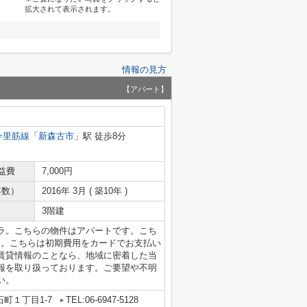
拡大されて表示されます。
情報の見方
【アパート】
今里筋線
「
新森古市
」駅 徒歩8分
益費
7,000円
年数）
2016年 3月 ( 築10年 )
3階建
ラ。こちらの物件はアパートです。こち
す。こちらは初期費用をカードでお支払い
賃貸情報のことなら、地域に密着した当
報を取り扱っております。ご要望や不明
い。
町１丁目1-7
TEL:06-6947-5128