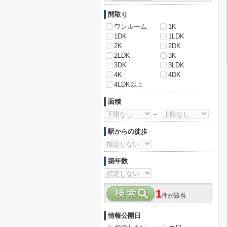
間取り
ワンルーム
1K
1DK
1LDK
2K
2DK
2LDK
3K
3DK
3LDK
4K
4DK
4LDK以上
面積
～
駅からの徒歩
築年数
1
件が該当
情報公開日