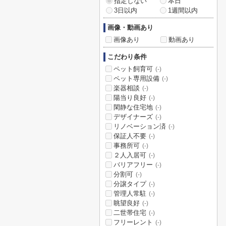
指定しない
本日
3日以内
1週間以内
画像・動画あり
画像あり
動画あり
こだわり条件
ペット飼育可
(-)
ペット専用設備
(-)
楽器相談
(-)
陽当り良好
(-)
閑静な住宅地
(-)
デザイナーズ
(-)
リノベーション済
(-)
保証人不要
(-)
事務所可
(-)
２人入居可
(-)
バリアフリー
(-)
分割可
(-)
分譲タイプ
(-)
管理人常駐
(-)
眺望良好
(-)
二世帯住宅
(-)
フリーレント
(-)