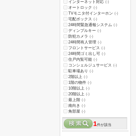
インターネット対応
(-)
オートロック
(-)
TVモニタ付インターホン
(-)
宅配ボックス
(-)
24時間緊急通報システム
(-)
ディンプルキー
(-)
防犯カメラ
(-)
24時間有人管理
(-)
フロントサービス
(-)
24時間ゴミ出し可
(-)
住戸内覧可能
(-)
コンシェルジュサービス
(-)
駐車場あり
(-)
2階以上
(-)
1階の物件
(-)
10階以上
(-)
20階以上
(-)
最上階
(-)
南向き
(-)
角部屋
(-)
1
件が該当