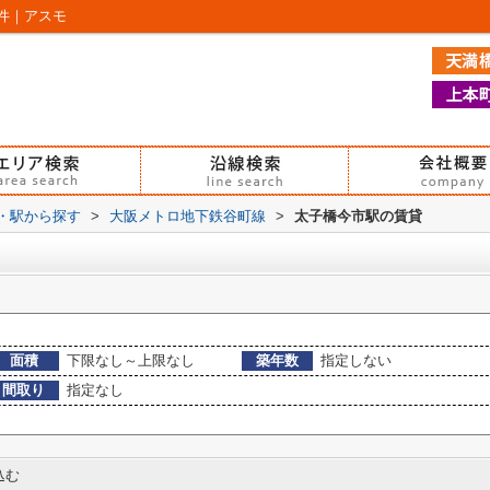
件｜アスモ
線・駅から探す
>
大阪メトロ地下鉄谷町線
>
太子橋今市駅の賃貸
面積
下限なし～上限なし
築年数
指定しない
間取り
指定なし
込む