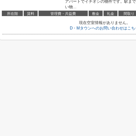
アパートでイチオシの物件です。駅まで
い物...
所在階
賃料
管理費・共益費
敷金
礼金
間取り
現在空室情報がありません。
D・Mタウンへのお問い合わせはこち