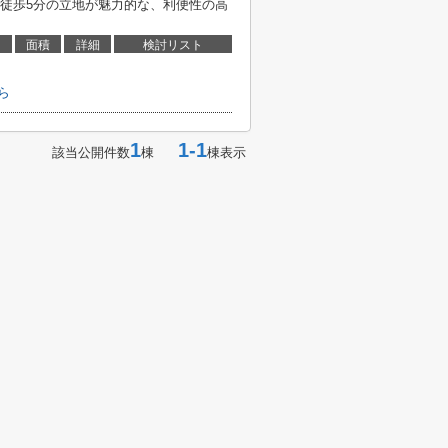
徒歩5分の立地が魅力的な、利便性の高
面積
詳細
検討リスト
ら
1
1-1
該当公開件数
棟
棟表示