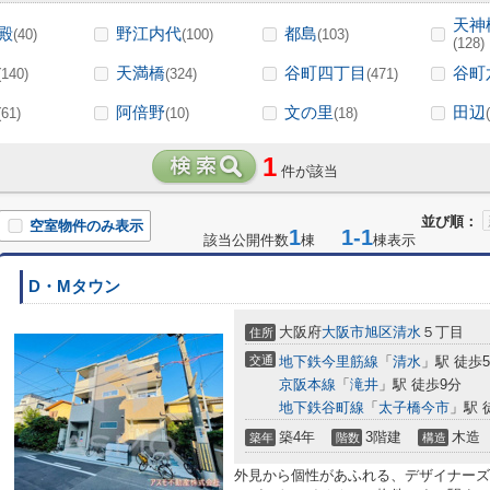
天神
殿
野江内代
都島
(40)
(100)
(103)
(128)
天満橋
谷町四丁目
谷町
(140)
(324)
(471)
阿倍野
文の里
田辺
(61)
(10)
(18)
1
件が該当
並び順：
空室物件のみ表示
1
1-1
該当公開件数
棟
棟表示
D・Mタウン
大阪府
大阪市旭区
清水
５丁目
住所
交通
地下鉄今里筋線
「
清水
」駅 徒歩
京阪本線
「
滝井
」駅 徒歩9分
地下鉄谷町線
「
太子橋今市
」駅 
築4年
3階建
木造
築年
階数
構造
外見から個性があふれる、デザイナーズ