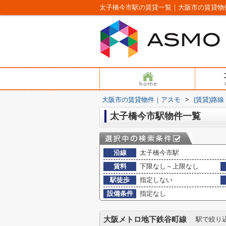
太子橋今市駅の賃貸一覧｜大阪市の賃貸物
大阪市の賃貸物件｜アスモ
>
(賃貸)路
太子橋今市駅物件一覧
沿線
太子橋今市駅
賃料
下限なし～上限なし
駅徒歩
指定しない
設備条件
指定なし
大阪メトロ地下鉄谷町線
駅で絞り