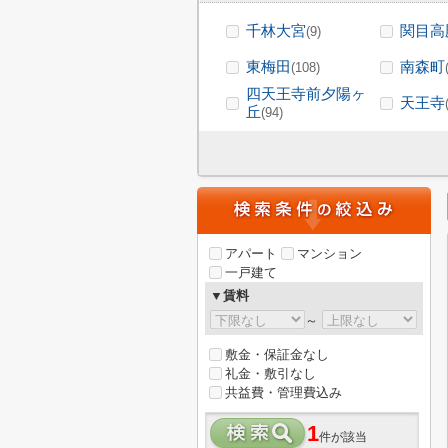
千林大宮
関目高
(9)
東梅田
南森町
(108)
四天王寺前夕陽ヶ
天王寺
丘
(94)
アパート
マンション
一戸建て
▼賃料
～
敷金・保証金なし
礼金・敷引なし
共益費・管理費込み
1
件が該当