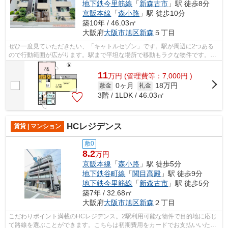
地下鉄今里筋線
「
新森古市
」駅 徒歩8分
京阪本線
「
森小路
」駅 徒歩10分
築10年 / 46.03㎡
大阪府
大阪市旭区
新森
５丁目
ぜひ一度見ていただきたい、「キャトルセゾン」です。駅が周辺に2つある
ので行動範囲が広がります。駅まで平坦な場所で移動もラクな物件です。外
観タイル張りなので、年月とともに味わ...
11
万
円
(管理費等：7,000円 )
0ヶ月
18万円
敷金
礼金
3階 / 1LDK / 46.03㎡
HCレジデンス
賃貸 | マンション
敷0
8.2
万円
京阪本線
「
森小路
」駅 徒歩5分
地下鉄谷町線
「
関目高殿
」駅 徒歩9分
地下鉄今里筋線
「
新森古市
」駅 徒歩5分
築7年 / 32.68㎡
大阪府
大阪市旭区
新森
２丁目
こだわりポイント満載のHCレジデンス。2駅利用可能な物件で目的地に応じ
て路線を選ぶことができます。こちらは初期費用をカードでお支払いいただ