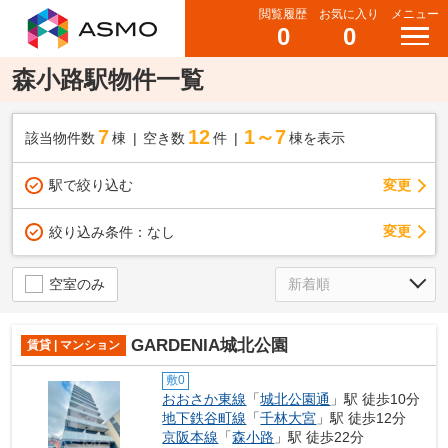
閲覧履歴
お気に入り
メニュー
0
0
森小路駅物件一覧
7
12
1～7
該当物件数
棟
空き数
件
棟を表示
駅で絞り込む
変更
変更
絞り込み条件：
なし
空室のみ
GARDENIA城北公園
賃貸 | マンション
敷0
おおさか東線
「
城北公園通
」駅 徒歩10分
地下鉄谷町線
「
千林大宮
」駅 徒歩12分
京阪本線
「
森小路
」駅 徒歩22分