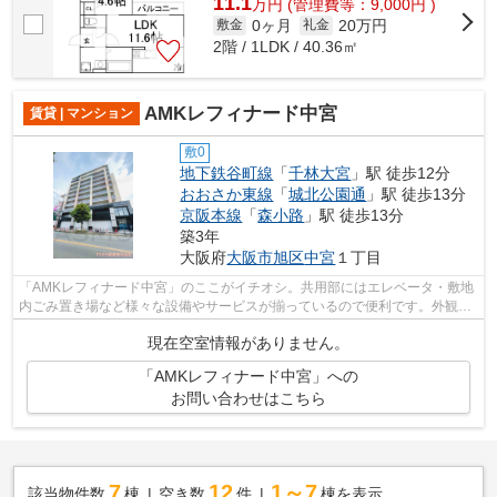
11.1
万
円
(管理費等：9,000円 )
0ヶ月
20万円
敷金
礼金
2階 / 1LDK / 40.36㎡
AMKレフィナード中宮
賃貸 | マンション
敷0
地下鉄谷町線
「
千林大宮
」駅 徒歩12分
おおさか東線
「
城北公園通
」駅 徒歩13分
京阪本線
「
森小路
」駅 徒歩13分
築3年
大阪府
大阪市旭区
中宮
１丁目
「AMKレフィナード中宮」のここがイチオシ。共用部にはエレベータ・敷地
内ごみ置き場など様々な設備やサービスが揃っているので便利です。外観タ
イル張りは、雨風の侵入を防ぎ骨組みを...
現在空室情報がありません。
「AMKレフィナード中宮」への
お問い合わせはこちら
7
12
1～7
該当物件数
棟
空き数
件
棟を表示