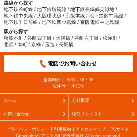
路線から探す
地下鉄谷町線
/
地下鉄堺筋線
/
地下鉄長堀鶴見緑地
/
地下鉄中央線
/
大阪環状線
/
京阪本線
/
地下鉄御堂筋線
/
地下鉄千日前線
/
地下鉄四つ橋線
/
京阪電鉄中之島線
駅から探す
堺筋本町
/
谷町四丁目
/
天満橋
/
谷町六丁目
/
松屋町
/
北浜
/
本町
/
京橋
/
玉造
/
長堀橋
電話でお問い合わせ
営業時間：
9:00～18：00
定休日：
不定休
ホーム
会社概要
お問い合わせ
物件リクエスト
プライバシーポリシー
利用規約
アクセスマップ
PCサイト
Copyright(c) アスモ不動産株式会社 All rights reserved.