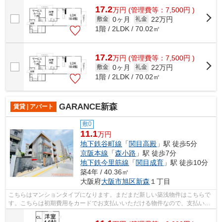
17.2
万
円
(管理費等：7,500円 )
0ヶ月
22万円
敷金
礼金
1階 / 2LDK / 70.02㎡
17.2
万
円
(管理費等：7,500円 )
0ヶ月
22万円
敷金
礼金
1階 / 2LDK / 70.02㎡
GARANCE新森
賃貸 | アパート
敷0
11.1
万円
地下鉄谷町線
「
関目高殿
」駅 徒歩5分
京阪本線
「
森小路
」駅 徒歩7分
地下鉄今里筋線
「
関目成育
」駅 徒歩10分
築4年 / 40.36㎡
大阪府
大阪市旭区
新森
１丁目
こちらはマンションタイプになります。まだまだ新しい築浅物件はこちらで
す。こちらは初期費用をカードでお支払いいただける物件なので、支払い手
続きの手間が省けます。駅が周辺に2つ...