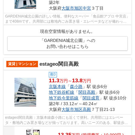
築2年
大阪府
大阪市旭区
中宮
３丁目
GARDENIA城北公園の詳しい情報。便利なスーパー「食品館アプロ 中宮店」
まで408mです。共用部には敷地内ごみ置き場・エレベータなどが備わって
おりとても充実しています。場所が平坦な...
現在空室情報がありません。
「GARDENIA城北公園」への
お問い合わせはこちら
estageo関目高殿
賃貸 | マンション
敷0
11.3
13.8
万円～
万円
京阪本線
「
森小路
」駅 徒歩6分
地下鉄谷町線
「
関目高殿
」駅 徒歩6分
地下鉄今里筋線
「
関目成育
」駅 徒歩10分
築2年 / 33.12㎡～40.24㎡
大阪府
大阪市旭区
高殿
７丁目21-13
estageo関目高殿：京阪本線森小路にも近くて便利。共用部にはエレベー
タ・敷地内ごみ置き場などが揃っております。高いニーズのある、駅徒歩6
分の物件です。こちらのマンションでは初...
13.35