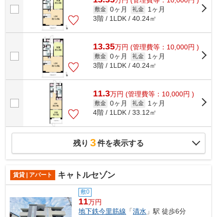
万
円
(管理費等：10,000円 )
0ヶ月
1ヶ月
敷金
礼金
3階 / 1LDK / 40.24㎡
13.35
万
円
(管理費等：10,000円 )
0ヶ月
1ヶ月
敷金
礼金
3階 / 1LDK / 40.24㎡
11.3
万
円
(管理費等：10,000円 )
0ヶ月
1ヶ月
敷金
礼金
4階 / 1LDK / 33.12㎡
3
残り
件を表示する
キャトルセゾン
賃貸 | アパート
敷0
11
万円
地下鉄今里筋線
「
清水
」駅 徒歩6分