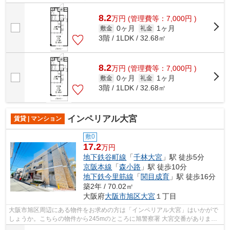
けるマンションです。こちらのマンショ...
8.2
万
円
(管理費等：7,000円 )
0ヶ月
1ヶ月
敷金
礼金
3階 / 1LDK / 32.68㎡
8.2
万
円
(管理費等：7,000円 )
0ヶ月
1ヶ月
敷金
礼金
3階 / 1LDK / 32.68㎡
インペリアル大宮
賃貸 | マンション
敷0
17.2
万円
地下鉄谷町線
「
千林大宮
」駅 徒歩5分
京阪本線
「
森小路
」駅 徒歩10分
地下鉄今里筋線
「
関目成育
」駅 徒歩16分
築2年 / 70.02㎡
大阪府
大阪市旭区
大宮
１丁目
大阪市旭区周辺にある物件をお求めの方は「インペリアル大宮」はいかがで
しょうか。こちらの物件から245mのところに旭警察署 大宮交番がありま
す。眺望良好な物件で魅力的です。電車で...