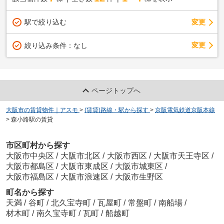
駅で絞り込む
変更
変更
絞り込み条件：
なし
ページトップへ
大阪市の賃貸物件｜アスモ
>
(賃貸)路線・駅から探す
>
京阪電気鉄道京阪本線
>
森小路駅の賃貸
市区町村から探す
大阪市中央区
/
大阪市北区
/
大阪市西区
/
大阪市天王寺区
/
大阪市都島区
/
大阪市東成区
/
大阪市城東区
/
大阪市福島区
/
大阪市浪速区
/
大阪市生野区
町名から探す
天満
/
谷町
/
北久宝寺町
/
瓦屋町
/
常盤町
/
南船場
/
材木町
/
南久宝寺町
/
瓦町
/
船越町