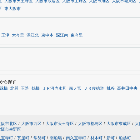
区
大阪市天王寺区
大阪市浪速区
大阪市生野区
大阪市旭区
大阪市城東区
区
東大阪市
玉津
大今里
深江北
東中本
深江南
東今里
から探す
緑橋
北巽
玉造
鶴橋
ＪＲ河内永和
森ノ宮
ＪＲ俊徳道
桃谷
高井田中央
大阪市北区
/
大阪市西区
/
大阪市天王寺区
/
大阪市都島区
/
大阪市東成区
/
大
大阪市生野区
久宝寺町
/
瓦屋町
/
常盤町
/
南船場
/
南久宝寺町
/
材木町
/
新町
/
船越町