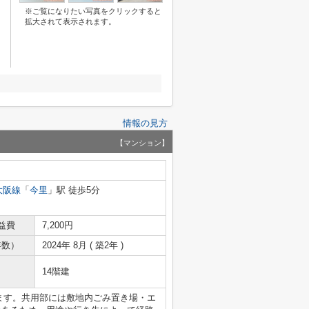
※ご覧になりたい写真をクリックすると
拡大されて表示されます。
情報の見方
【マンション】
大阪線
「
今里
」駅 徒歩5分
益費
7,200円
年数）
2024年 8月 ( 築2年 )
14階建
ります。共用部には敷地内ごみ置き場・エ