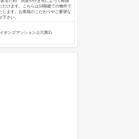
つあるため、用途や行き先によって経路
ただけます。こちらは14階建ての物件で
たします。お客様のこだわりやご要望な
せ下さい。
（ライオンズマンション上六第2）
号