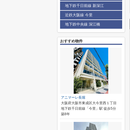
地下鉄千日前線 新深江
近鉄大阪線 今里
地下鉄中央線 深江橋
おすすめ物件
アニマーレ長堀
大阪府大阪市東成区大今里西１丁目
地下鉄千日前線「今里」駅 徒歩5分
築8年