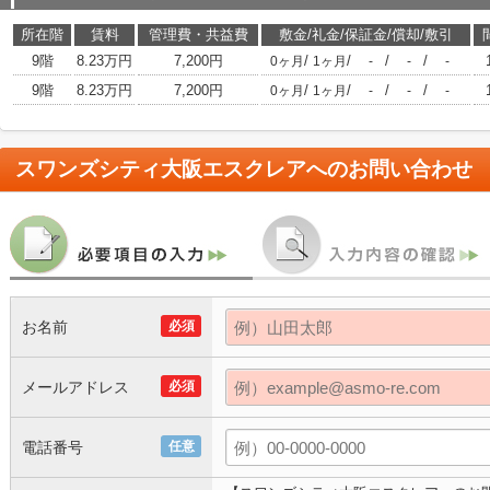
所在階
賃料
管理費・共益費
敷金/礼金/保証金/償却/敷引
9階
8.23万円
7,200円
/
/
/
/
0ヶ月
1ヶ月
-
-
-
9階
8.23万円
7,200円
/
/
/
/
0ヶ月
1ヶ月
-
-
-
スワンズシティ大阪エスクレア
へのお問い合わせ
お名前
必須
メールアドレス
必須
電話番号
任意