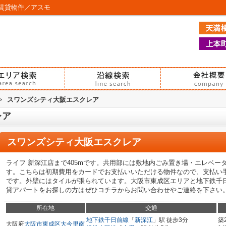
賃貸物件／アスモ
>
スワンズシティ大阪エスクレア
レア
スワンズシティ大阪エスクレア
ライフ 新深江店まで405mです。共用部には敷地内ごみ置き場・エレベ
す。こちらは初期費用をカードでお支払いいただける物件なので、支払い
です。外壁にはタイルが張られています。大阪市東成区エリアと地下鉄千
貸アパートをお探しの方はぜひコチラからお問い合わせやご連絡を下さい
所在地
交通
地下鉄千日前線
「
新深江
」駅 徒歩3分
築
大阪府
大阪市東成区
大今里南