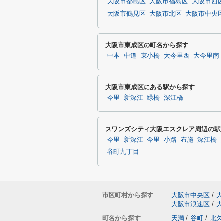
大阪市都島区
大阪市福島区
大阪市西
大阪市鶴見区
大阪市北区
大阪市中央
大阪市東成区の町名から探す
中本
中道
東小橋
大今里西
大今里南
大阪市東成区にある駅から探す
今里
新深江
緑橋
深江橋
スワンズシティ大阪エスクレア周辺の駅
今里
新深江
今里
小路
布施
深江橋
谷町九丁目
市区町村から探す
大阪市中央区
/
大阪市浪速区
/
町名から探す
天満
/
谷町
/
北