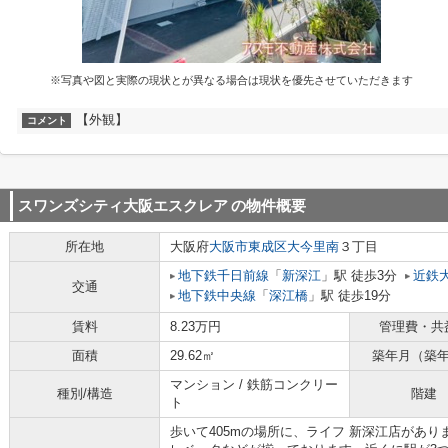
※写真や図と実際の現状とが異なる場合は現状を優先させていただきます
【外観】
コメント
スワンズシティ大阪エスクレア
の物件概要
所在地
大阪府
大阪市東成区
大今里南
３丁目
地下鉄千日前線
「
新深江
」駅 徒歩3分
近鉄
交通
地下鉄中央線
「
深江橋
」駅 徒歩19分
賃料
8.23万円
管理費・共
面積
29.62㎡
築年月（築
マンション / 鉄筋コンクリー
種別/構造
階建
ト
歩いて405mの場所に、ライフ 新深江店があ