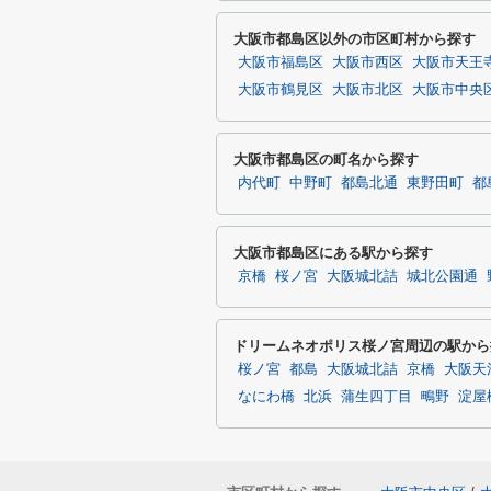
大阪市都島区以外の市区町村から探す
大阪市福島区
大阪市西区
大阪市天王
大阪市鶴見区
大阪市北区
大阪市中央
大阪市都島区の町名から探す
内代町
中野町
都島北通
東野田町
都
大阪市都島区にある駅から探す
京橋
桜ノ宮
大阪城北詰
城北公園通
ドリームネオポリス桜ノ宮周辺の駅から
桜ノ宮
都島
大阪城北詰
京橋
大阪天
なにわ橋
北浜
蒲生四丁目
鴫野
淀屋