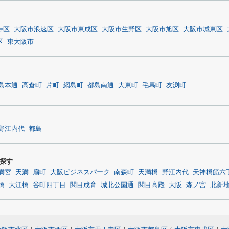
寺区
大阪市浪速区
大阪市東成区
大阪市生野区
大阪市旭区
大阪市城東区
区
東大阪市
島本通
高倉町
片町
網島町
都島南通
大東町
毛馬町
友渕町
野江内代
都島
探す
満宮
天満
扇町
大阪ビジネスパーク
南森町
天満橋
野江内代
天神橋筋六
橋
大江橋
谷町四丁目
関目成育
城北公園通
関目高殿
大阪
森ノ宮
北新