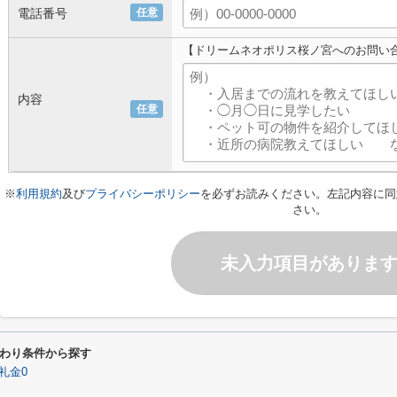
電話番号
任意
【ドリームネオポリス桜ノ宮へのお問い
内容
任意
※
利用規約
及び
プライバシーポリシー
を必ずお読みください。左記内容に同
さい。
未入力項目がありま
わり条件から探す
礼金0