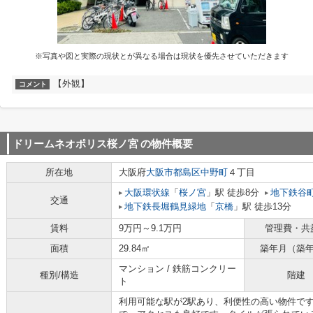
※写真や図と実際の現状とが異なる場合は現状を優先させていただきます
【外観】
コメント
ドリームネオポリス桜ノ宮
の物件概要
所在地
大阪府
大阪市都島区
中野町
４丁目
大阪環状線
「
桜ノ宮
」駅 徒歩8分
地下鉄谷
交通
地下鉄長堀鶴見緑地
「
京橋
」駅 徒歩13分
賃料
9万円～9.1万円
管理費・共
面積
29.84㎡
築年月（築
マンション / 鉄筋コンクリー
種別/構造
階建
ト
利用可能な駅が2駅あり、利便性の高い物件で