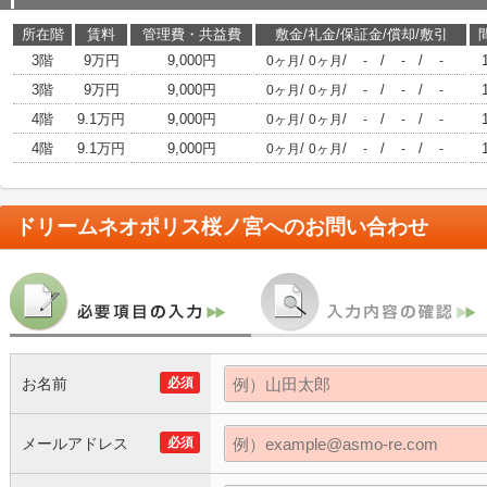
所在階
賃料
管理費・共益費
敷金/礼金/保証金/償却/敷引
3階
9万円
9,000円
/
/
/
/
0ヶ月
0ヶ月
-
-
-
3階
9万円
9,000円
/
/
/
/
0ヶ月
0ヶ月
-
-
-
4階
9.1万円
9,000円
/
/
/
/
0ヶ月
0ヶ月
-
-
-
4階
9.1万円
9,000円
/
/
/
/
0ヶ月
0ヶ月
-
-
-
ドリームネオポリス桜ノ宮
へのお問い合わせ
お名前
必須
メールアドレス
必須