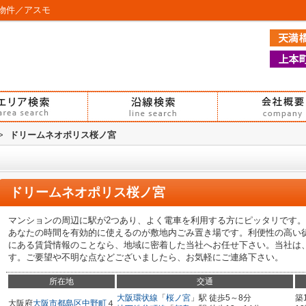
物件／アスモ
>
ドリームネオポリス桜ノ宮
ドリームネオポリス桜ノ宮
マンションの周辺に駅が2つあり、よく電車を利用する方にピッタリです
あなたの時間を有効的に使えるのが敷地内ごみ置き場です。利便性の高い
にある賃貸情報のことなら、地域に密着した当社へお任せ下さい。当社は
す。ご要望や不明な点などございましたら、お気軽にご連絡下さい。
所在地
交通
大阪環状線
「
桜ノ宮
」駅 徒歩5～8分
築
大阪府
大阪市都島区
中野町
４