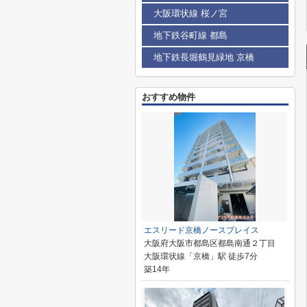
大阪環状線 桜ノ宮
地下鉄谷町線 都島
地下鉄長堀鶴見緑地 京橋
おすすめ物件
エスリード京橋ノースプレイス
大阪府大阪市都島区都島南通２丁目
大阪環状線「京橋」駅 徒歩7分
築14年