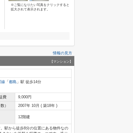
※ご覧になりたい写真をクリックすると
拡大されて表示されます。
情報の見方
【マンション】
町線
「
都島
」駅 徒歩14分
益費
9,000円
年数）
2007年 10月 ( 築18年 )
12階建
す。駅から徒歩8分の位置にある物件なの