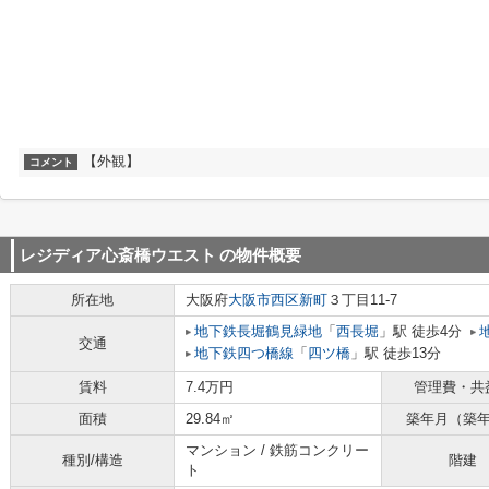
【外観】
コメント
レジディア心斎橋ウエスト
の物件概要
所在地
大阪府
大阪市西区
新町
３丁目11-7
地下鉄長堀鶴見緑地
「
西長堀
」駅 徒歩4分
交通
地下鉄四つ橋線
「
四ツ橋
」駅 徒歩13分
賃料
7.4万円
管理費・共
面積
29.84㎡
築年月（築
マンション / 鉄筋コンクリー
種別/構造
階建
ト