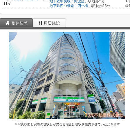
地下鉄中央線
「
阿波座
」駅 徒歩5分
1
11-7
地下鉄四つ橋線
「
四ツ橋
」駅 徒歩13分
鉄
物件情報
周辺施設
※写真や図と実際の現状とが異なる場合は現状を優先させていただきます