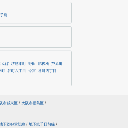
子島
なんば
堺筋本町
野田
肥後橋
芦原町
天町
谷町六丁目
今宮
谷町四丁目
阪市城東区
/
大阪市福島区
/
地下鉄御堂筋線
/
地下鉄千日前線
/