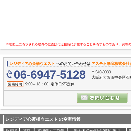
※地図上に表示される物件の位置は付近住所に所在することを表すものであり、実際
レジディア心斎橋ウエスト
へのお問い合わせは
アスモ不動産株式会社
06-6947-5128
〒540-0033
大阪府大阪市中央区石町
9:00～18：00 定休日:不定休
レジディア心斎橋ウエスト
の空室情報
所在階
賃料
管理費・共益費
敷金/礼金/保証金/償却/敷引