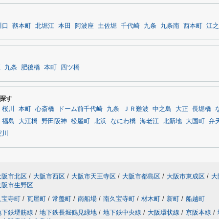
川口
靱本町
北堀江
本田
阿波座
土佐堀
千代崎
九条
九条南
西本町
江之
座
九条
肥後橋
本町
四ツ橋
探す
桜川
本町
心斎橋
ドーム前千代崎
九条
ＪＲ難波
中之島
大正
長堀橋
福島
大江橋
野田阪神
松屋町
北浜
なにわ橋
海老江
北新地
大国町
弁
淀川
大阪市北区
/
大阪市西区
/
大阪市天王寺区
/
大阪市都島区
/
大阪市東成区
/
大
大阪市生野区
久宝寺町
/
瓦屋町
/
常盤町
/
南船場
/
南久宝寺町
/
材木町
/
新町
/
船越町
地下鉄堺筋線
/
地下鉄長堀鶴見緑地
/
地下鉄中央線
/
大阪環状線
/
京阪本線
/