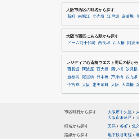
大阪市西区の町名から探す
新町
南堀江
立売堀
江戸堀
京町堀
大阪市西区にある駅から探す
ドーム前千代崎
西長堀
西大橋
阿波
レジディア心斎橋ウエスト周辺の駅から
西長堀
阿波座
西大橋
四ツ橋
汐見橋
新福島
淀屋橋
日本橋
芦原橋
西九条
今宮戎
大阪
恵美須町
大阪
天満橋
市区町村から探す
大阪市中央区
/
大阪市浪速区
/
町名から探す
天満
/
谷町
/
北
路線から探す
地下鉄谷町線
/