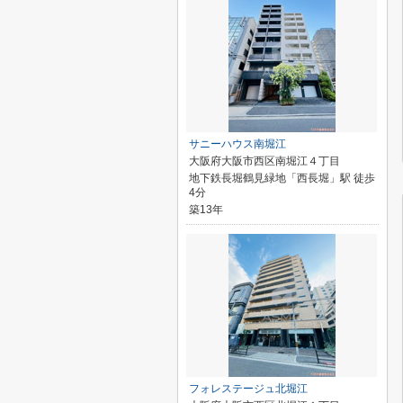
サニーハウス南堀江
大阪府大阪市西区南堀江４丁目
地下鉄長堀鶴見緑地「西長堀」駅 徒歩
4分
築13年
フォレステージュ北堀江