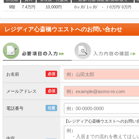
9階
7.4万円
10,000円
/
/
/
/
0ヶ月
1ヶ月
-
0万円
0万円
レジディア心斎橋ウエスト
へのお問い合わせ
お名前
必須
メールアドレス
必須
電話番号
任意
【レジディア心斎橋ウエストへのお問い
内容