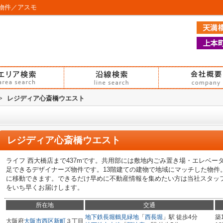
物件／アスモ
>
レジディア心斎橋ウエスト
レジディア心斎橋ウエスト
ライフ 西大橋店まで437mです。共用部には敷地内ごみ置き場・エレベ
足できるデザイナーズ物件です。13階建ての建物で地域にマッチした物件
に移動できます。できるだけ早めに不動産情報を集めたい方は当社スタッ
をいち早くお届けします。
所在地
交通
地下鉄長堀鶴見緑地
「
西長堀
」駅 徒歩4分
築
大阪府
大阪市西区
新町
３丁目