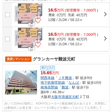
タイル張りは耐久性に優れ、管理の手...
16.5
万
円
(管理費等：7,000円 )
0万円
40万円
敷金
礼金
12階 / 2LDK / 58.22㎡
16.5
万
円
(管理費等：7,000円 )
0万円
40万円
敷金
礼金
12階 / 2LDK / 58.22㎡
グランカーサ難波元町
賃貸 | マンション
敷0
礼0
15.65
万円
関西本線
「
ＪＲ難波
」駅 徒歩9分
地下鉄御堂筋線
「
なんば
」駅 徒歩10分
南海高野線
「
難波
」駅 徒歩7分
築6年 / 46.38㎡
大阪府
大阪市浪速区
元町
２丁目
歩いて316mの場所に、KOHYO(コーヨー) 難波湊町店があります。共用部に
は敷地内ごみ置き場・エレベータ2基などが備わっておりとても充実してい