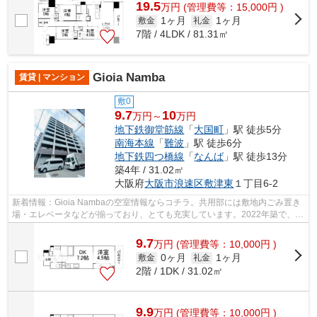
19.5
万
円
(管理費等：15,000円 )
1ヶ月
1ヶ月
敷金
礼金
7階 / 4LDK / 81.31㎡
Gioia Namba
賃貸 | マンション
敷0
9.7
10
万円～
万円
地下鉄御堂筋線
「
大国町
」駅 徒歩5分
南海本線
「
難波
」駅 徒歩6分
地下鉄四つ橋線
「
なんば
」駅 徒歩13分
築4年 / 31.02㎡
大阪府
大阪市浪速区
敷津東
１丁目6-2
新着情報：Gioia Nambaの空室情報ならコチラ。共用部には敷地内ごみ置き
場・エレベータなどが揃っており、とても充実しています。2022年築で、多
くの方がご満足の物件はこちらです。通...
9.7
万
円
(管理費等：10,000円 )
0ヶ月
1ヶ月
敷金
礼金
2階 / 1DK / 31.02㎡
9.9
万
円
(管理費等：10,000円 )