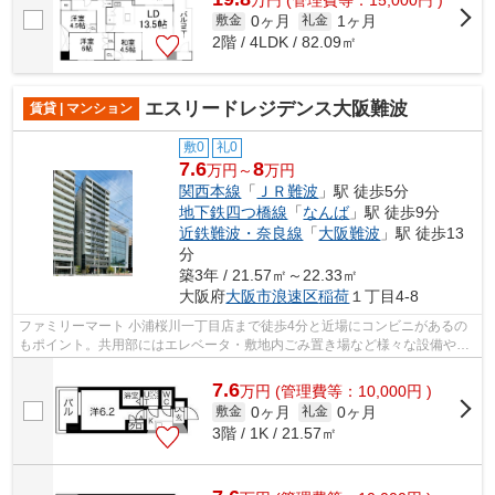
0ヶ月
1ヶ月
敷金
礼金
2階 / 4LDK / 82.09㎡
エスリードレジデンス大阪難波
賃貸 | マンション
敷0
礼0
7.6
8
万円～
万円
関西本線
「
ＪＲ難波
」駅 徒歩5分
地下鉄四つ橋線
「
なんば
」駅 徒歩9分
近鉄難波・奈良線
「
大阪難波
」駅 徒歩13
分
築3年 / 21.57㎡～22.33㎡
大阪府
大阪市浪速区
稲荷
１丁目4-8
ファミリーマート 小浦桜川一丁目店まで徒歩4分と近場にコンビニがあるの
もポイント。共用部にはエレベータ・敷地内ごみ置き場など様々な設備やサ
ービスが揃っているので便利です。こ...
7.6
万
円
(管理費等：10,000円 )
0ヶ月
0ヶ月
敷金
礼金
3階 / 1K / 21.57㎡