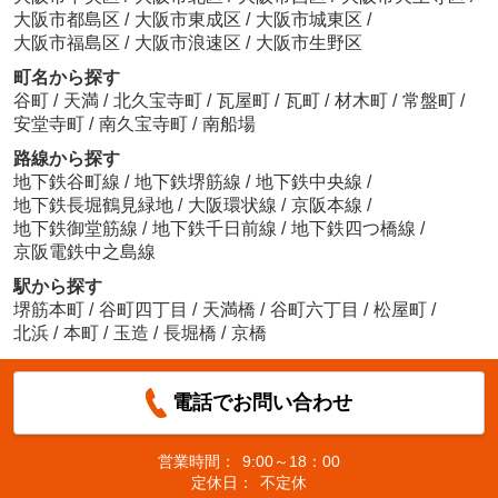
大阪市都島区
/
大阪市東成区
/
大阪市城東区
/
大阪市福島区
/
大阪市浪速区
/
大阪市生野区
町名から探す
谷町
/
天満
/
北久宝寺町
/
瓦屋町
/
瓦町
/
材木町
/
常盤町
/
安堂寺町
/
南久宝寺町
/
南船場
路線から探す
地下鉄谷町線
/
地下鉄堺筋線
/
地下鉄中央線
/
地下鉄長堀鶴見緑地
/
大阪環状線
/
京阪本線
/
地下鉄御堂筋線
/
地下鉄千日前線
/
地下鉄四つ橋線
/
京阪電鉄中之島線
駅から探す
堺筋本町
/
谷町四丁目
/
天満橋
/
谷町六丁目
/
松屋町
/
北浜
/
本町
/
玉造
/
長堀橋
/
京橋
電話でお問い合わせ
営業時間：
9:00～18：00
定休日：
不定休