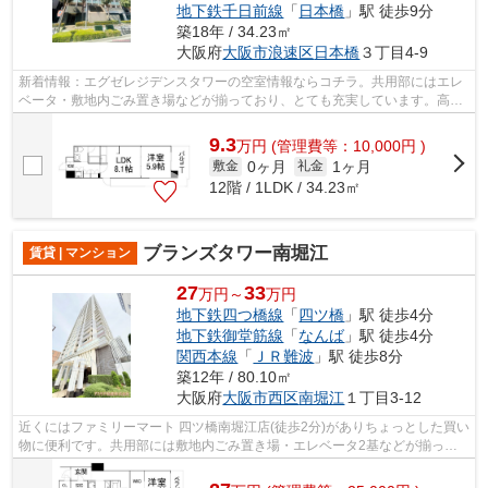
地下鉄千日前線
「
日本橋
」駅 徒歩9分
築18年 / 34.23㎡
大阪府
大阪市浪速区
日本橋
３丁目4-9
新着情報：エグゼレジデンスタワーの空室情報ならコチラ。共用部にはエレ
ベータ・敷地内ごみ置き場などが揃っており、とても充実しています。高い
ニーズのある、駅徒歩9分の物件です。...
9.3
万
円
(管理費等：10,000円 )
0ヶ月
1ヶ月
敷金
礼金
12階 / 1LDK / 34.23㎡
ブランズタワー南堀江
賃貸 | マンション
27
33
万円～
万円
地下鉄四つ橋線
「
四ツ橋
」駅 徒歩4分
地下鉄御堂筋線
「
なんば
」駅 徒歩4分
関西本線
「
ＪＲ難波
」駅 徒歩8分
築12年 / 80.10㎡
大阪府
大阪市西区
南堀江
１丁目3-12
近くにはファミリーマート 四ツ橋南堀江店(徒歩2分)がありちょっとした買い
物に便利です。共用部には敷地内ごみ置き場・エレベータ2基などが揃って
おり、とても充実しています。地上35...