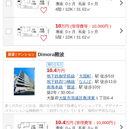
0ヶ月
0ヶ月
敷金
礼金
4階 / 1DK / 31.02㎡
10
万
円
(管理費等：10,000円 )
0ヶ月
1ヶ月
敷金
礼金
5階 / 1DK / 31.02㎡
Dimora難波
賃貸 | マンション
敷0
礼0
10.4
万円
地下鉄御堂筋線
「
大国町
」駅 徒歩5分
地下鉄四つ橋線
「
なんば
」駅 徒歩11分
南海本線
「
難波
」駅 徒歩10分
築2年 / 30.00㎡
大阪府
大阪市浪速区
敷津東
１丁目6-4
多くの方がこだわる、陽の当りが良好で快適なマンションです。デザイナー
ズマンションは独創的で、ご好評いただいています。場所が平坦なのは、ラ
ンニングをする上で抑えたいポイント...
10.4
万
円
(管理費等：10,000円 )
0ヶ月
0ヶ月
敷金
礼金