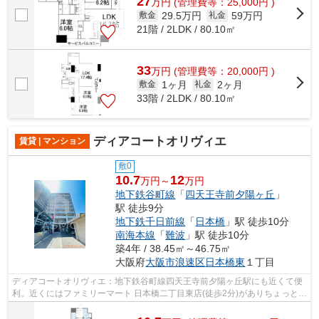
27
万
円
(管理費等：25,000円 )
29.5万円
59万円
敷金
礼金
21階 / 2LDK / 80.10㎡
33
万
円
(管理費等：20,000円 )
1ヶ月
2ヶ月
敷金
礼金
33階 / 2LDK / 80.10㎡
ディアコートオリヴィエ
賃貸 | マンション
敷0
10.7
12
万円～
万円
地下鉄谷町線
「
四天王寺前夕陽ヶ丘
」
駅 徒歩9分
地下鉄千日前線
「
日本橋
」駅 徒歩10分
南海本線
「
難波
」駅 徒歩10分
築4年 / 38.45㎡～46.75㎡
大阪府
大阪市浪速区
日本橋東
１丁目
ディアコートオリヴィエ：地下鉄谷町線四天王寺前夕陽ヶ丘駅にも近くて便
利。近くにはファミリーマート 日本橋二丁目東店(徒歩2分)がありちょっとし
た買い物に便利です。共用部にはエ...