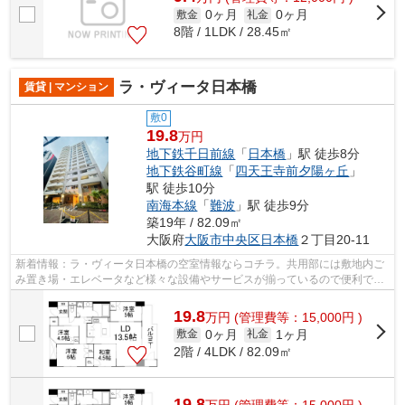
0ヶ月
0ヶ月
敷金
礼金
8階 / 1LDK / 28.45㎡
ラ・ヴィータ日本橋
賃貸 | マンション
敷0
19.8
万円
地下鉄千日前線
「
日本橋
」駅 徒歩8分
地下鉄谷町線
「
四天王寺前夕陽ヶ丘
」
駅 徒歩10分
南海本線
「
難波
」駅 徒歩9分
築19年 / 82.09㎡
大阪府
大阪市中央区
日本橋
２丁目20-11
新着情報：ラ・ヴィータ日本橋の空室情報ならコチラ。共用部には敷地内ご
み置き場・エレベータなど様々な設備やサービスが揃っているので便利で
す。2駅利用可能なので、用途や行き先に...
19.8
万
円
(管理費等：15,000円 )
0ヶ月
1ヶ月
敷金
礼金
2階 / 4LDK / 82.09㎡
19.8
万
円
(管理費等：15,000円 )