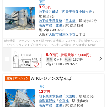
敷0
9.9
万円
地下鉄谷町線
「
四天王寺前夕陽ヶ丘
」
駅 徒歩9分
地下鉄千日前線
「
日本橋
」駅 徒歩12分
南海本線
「
難波
」駅 徒歩12分
築12年 / 39.92㎡
大阪府
大阪市浪速区
下寺
１丁目
新着情報：グランシャリオ夕陽丘の空室情報ならコチラ。防犯対策もバッチ
リなマンションタイプの物件です。ごみ捨ての煩わしさを軽減するのが、敷
地内ごみ置き場です。好評の駅近物件...
9.9
万
円
(管理費等：7,000円 )
0ヶ月
18万円
敷金
礼金
2階 / 1LDK / 39.92㎡
ATKレジデンスなんば
賃貸 | マンション
敷0
13
万円
地下鉄御堂筋線
「
大国町
」駅 徒歩5分
南海高野線
「
今宮戎
」駅 徒歩8分
南海本線
「
難波
」駅 徒歩10分