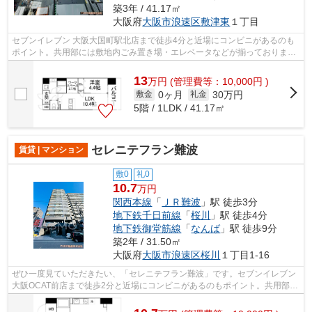
築3年 / 41.17㎡
大阪府
大阪市浪速区
敷津東
１丁目
セブンイレブン 大阪大国町駅北店まで徒歩4分と近場にコンビニがあるのも
ポイント。共用部には敷地内ごみ置き場・エレベータなどが揃っておりま
す。初期費用はカードで決済いただけま...
13
万
円
(管理費等：10,000円 )
0ヶ月
30万円
敷金
礼金
5階 / 1LDK / 41.17㎡
セレニテフラン難波
賃貸 | マンション
敷0
礼0
10.7
万円
関西本線
「
ＪＲ難波
」駅 徒歩3分
地下鉄千日前線
「
桜川
」駅 徒歩4分
地下鉄御堂筋線
「
なんば
」駅 徒歩9分
築2年 / 31.50㎡
大阪府
大阪市浪速区
桜川
１丁目1-16
ぜひ一度見ていただきたい、「セレニテフラン難波」です。セブンイレブン
大阪OCAT前店まで徒歩2分と近場にコンビニがあるのもポイント。共用部に
はエレベータ・敷地内ごみ置き場など...