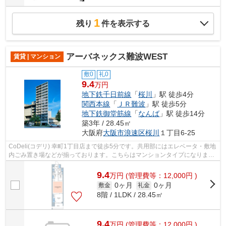
1
残り
件を表示する
アーバネックス難波WEST
賃貸 | マンション
敷0
礼0
9.4
万円
地下鉄千日前線
「
桜川
」駅 徒歩4分
関西本線
「
ＪＲ難波
」駅 徒歩5分
地下鉄御堂筋線
「
なんば
」駅 徒歩14分
築3年 / 28.45㎡
大阪府
大阪市浪速区
桜川
１丁目6-25
CoDeli(コデリ) 幸町1丁目店まで徒歩5分です。共用部にはエレベータ・敷地
内ごみ置き場などが揃っております。こちらはマンションタイプになりま
す。外観タイル張りは、雨風の侵入を防...
9.4
万
円
(管理費等：12,000円 )
0ヶ月
0ヶ月
敷金
礼金
8階 / 1LDK / 28.45㎡
9.4
万
円
(管理費等：12,000円 )