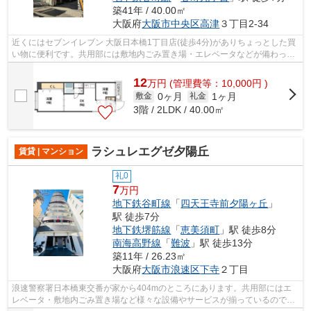
築41年 / 40.00㎡
大阪府
大阪市中央区
高津
３丁目2-34
近くにはセブンイレブン 大阪日本橋1丁目店(徒歩4分)がありちょっとした買
い物に便利です。共用部には敷地内ごみ置き場・エレベータなどが備わって
おりとても充実しています。楽に駅へ...
12
万
円
(管理費等：10,000円 )
0ヶ月
1ヶ月
敷金
礼金
3階 / 2LDK / 40.00㎡
ラシュレエグゼ夕陽丘
賃貸 | マンション
礼0
7
万円
地下鉄谷町線
「
四天王寺前夕陽ヶ丘
」
駅 徒歩7分
地下鉄堺筋線
「
恵美須町
」駅 徒歩8分
南海高野線
「
難波
」駅 徒歩13分
築11年 / 26.23㎡
大阪府
大阪市浪速区
下寺
２丁目
浪速警察署日本橋東交番が家から404mのところにあります。共用部にはエ
レベータ・敷地内ごみ置き場など様々な設備やサービスが揃っているので便