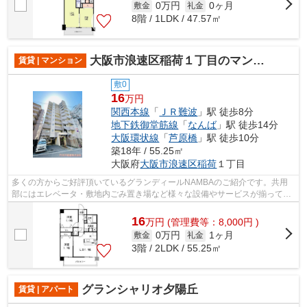
0万円
0ヶ月
敷金
礼金
8階 / 1LDK / 47.57㎡
大阪市浪速区稲荷１丁目のマンション
賃貸 | マンション
敷0
16
万円
関西本線
「
ＪＲ難波
」駅 徒歩8分
地下鉄御堂筋線
「
なんば
」駅 徒歩14分
大阪環状線
「
芦原橋
」駅 徒歩10分
築18年 / 55.25㎡
大阪府
大阪市浪速区
稲荷
１丁目
多くの方からご好評頂いているグランディールNAMBAのご紹介です。共用
部にはエレベータ・敷地内ごみ置き場など様々な設備やサービスが揃ってい
るので便利です。お洒落で素敵な外観タイ...
16
万
円
(管理費等：8,000円 )
0万円
1ヶ月
敷金
礼金
3階 / 2LDK / 55.25㎡
グランシャリオ夕陽丘
賃貸 | アパート