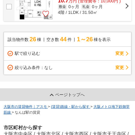
10.7
万
円
(管理費等：10,000円 )
0ヶ月
0ヶ月
敷金
礼金
4階 / 1LDK / 31.50㎡
26
44
1～26
該当物件数
棟
空き数
件
棟を表示
駅で絞り込む
変更
変更
絞り込み条件：
なし
ページトップへ
大阪市の賃貸物件｜アスモ
>
(賃貸)路線・駅から探す
>
大阪メトロ地下鉄御堂
筋線
>
なんば駅の賃貸
市区町村から探す
大阪市中央区
/
大阪市北区
/
大阪市西区
/
大阪市天王寺区
/