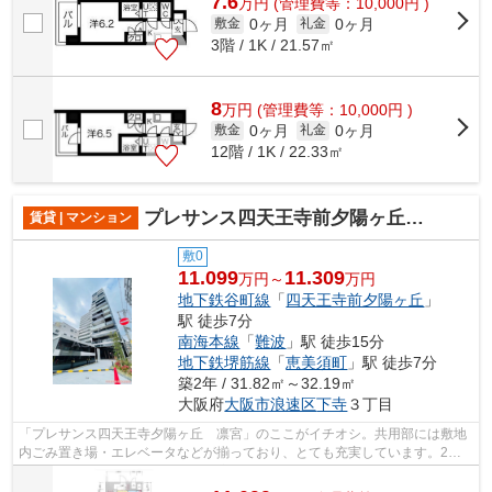
7.6
万
円
(管理費等：10,000円 )
0ヶ月
0ヶ月
敷金
礼金
3階 / 1K / 21.57㎡
8
万
円
(管理費等：10,000円 )
0ヶ月
0ヶ月
敷金
礼金
12階 / 1K / 22.33㎡
プレサンス四天王寺前夕陽ヶ丘 凛宮
賃貸 | マンション
敷0
11.099
11.309
万円～
万円
地下鉄谷町線
「
四天王寺前夕陽ヶ丘
」
駅 徒歩7分
南海本線
「
難波
」駅 徒歩15分
地下鉄堺筋線
「
恵美須町
」駅 徒歩7分
築2年 / 31.82㎡～32.19㎡
大阪府
大阪市浪速区
下寺
３丁目
「プレサンス四天王寺夕陽ヶ丘 凛宮」のここがイチオシ。共用部には敷地
内ごみ置き場・エレベータなどが揃っており、とても充実しています。2駅
利用可能なので、用途や行き先に応じて...