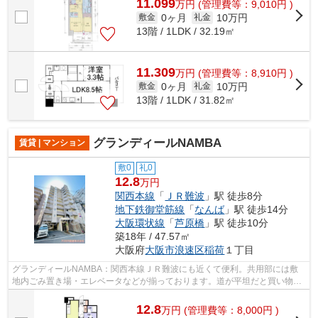
11.099
万
円
(管理費等：9,010円 )
0ヶ月
10万円
敷金
礼金
13階 / 1LDK / 32.19㎡
11.309
万
円
(管理費等：8,910円 )
0ヶ月
10万円
敷金
礼金
13階 / 1LDK / 31.82㎡
グランディールNAMBA
賃貸 | マンション
敷0
礼0
12.8
万円
関西本線
「
ＪＲ難波
」駅 徒歩8分
地下鉄御堂筋線
「
なんば
」駅 徒歩14分
大阪環状線
「
芦原橋
」駅 徒歩10分
築18年 / 47.57㎡
大阪府
大阪市浪速区
稲荷
１丁目
グランディールNAMBA：関西本線ＪＲ難波にも近くて便利。共用部には敷
地内ごみ置き場・エレベータなどが揃っております。道が平坦だと買い物も
快適にできますね。魅力的な駅近の物件で...
12.8
万
円
(管理費等：8,000円 )