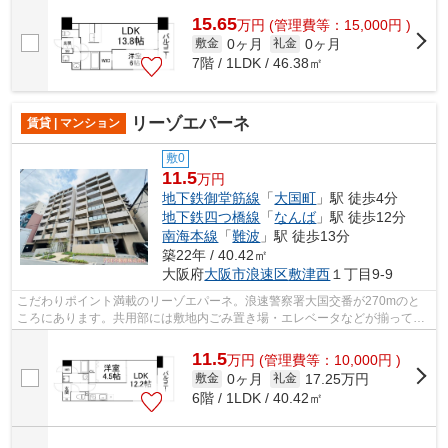
ます。2駅利用できる物件は電車での移動...
15.65
万
円
(管理費等：15,000円 )
0ヶ月
0ヶ月
敷金
礼金
7階 / 1LDK / 46.38㎡
リーゾエパーネ
賃貸 | マンション
敷0
11.5
万円
地下鉄御堂筋線
「
大国町
」駅 徒歩4分
地下鉄四つ橋線
「
なんば
」駅 徒歩12分
南海本線
「
難波
」駅 徒歩13分
築22年 / 40.42㎡
大阪府
大阪市浪速区
敷津西
１丁目9-9
こだわりポイント満載のリーゾエパーネ。浪速警察署大国交番が270mのと
ころにあります。共用部には敷地内ごみ置き場・エレベータなどが揃ってお
ります。徒歩4分で駅にアクセス可能な、...
11.5
万
円
(管理費等：10,000円 )
0ヶ月
17.25万円
敷金
礼金
6階 / 1LDK / 40.42㎡