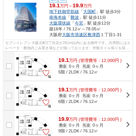
19.1
19.9
万円～
万円
地下鉄御堂筋線
「
大国町
」駅 徒歩3分
南海本線
「
難波
」駅 徒歩11分
大阪環状線
「
今宮
」駅 徒歩12分
築16年 / 76.12㎡～78.05㎡
大阪府
大阪市浪速区
敷津西
１丁目1-31
セブンイレブン 大阪元町2丁目店が261m以内にある物件です。共用部にはエ
レベータ・敷地内ごみ置き場などが揃っております。外観タイル張りを採用
し、素敵な見た目を演出します。こち...
19.1
万
円
(管理費等：12,000円 )
0ヶ月
0ヶ月
敷金
礼金
5階 / 2LDK / 76.12㎡
19.1
万
円
(管理費等：12,000円 )
0ヶ月
0ヶ月
敷金
礼金
6階 / 2LDK / 76.12㎡
19.9
万
円
(管理費等：12,000円 )
0ヶ月
0ヶ月
敷金
礼金
9階 / 2LDK / 76.12㎡