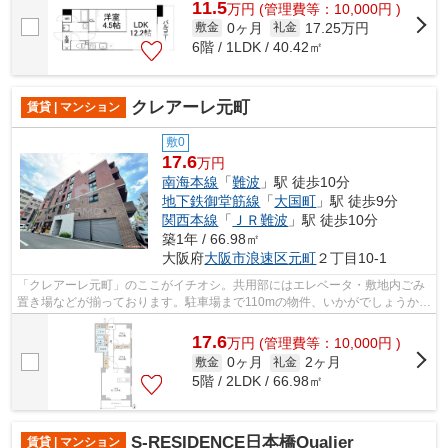
11.5
万
円
(管理費等：10,000円 )
0ヶ月
17.25万円
敷金
礼金
6階 / 1LDK / 40.42㎡
クレアーレ元町
賃貸 | マンション
敷0
17.6
万円
南海本線
「
難波
」駅 徒歩10分
地下鉄御堂筋線
「
大国町
」駅 徒歩9分
関西本線
「
ＪＲ難波
」駅 徒歩10分
築1年 / 66.98㎡
大阪府
大阪市浪速区
元町
２丁目10-1
「クレアーレ元町」のここがイチオシ。共用部にはエレベータ・敷地内ごみ
置き場などが揃っております。駐車場まで110mの物件、いかがでしょうか。
こちらはマンションタイプになります...
17.6
万
円
(管理費等：10,000円 )
0ヶ月
2ヶ月
敷金
礼金
5階 / 2LDK / 66.98㎡
S-RESIDENCE日本橋Qualier
賃貸 | マンション