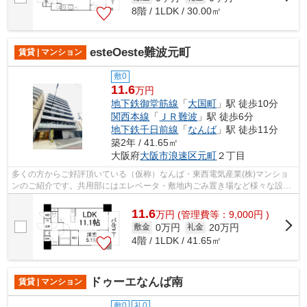
8階 / 1LDK / 30.00㎡
esteOeste難波元町
賃貸 | マンション
敷0
11.6
万円
地下鉄御堂筋線
「
大国町
」駅 徒歩10分
関西本線
「
ＪＲ難波
」駅 徒歩6分
地下鉄千日前線
「
なんば
」駅 徒歩11分
築2年 / 41.65㎡
大阪府
大阪市浪速区
元町
２丁目
多くの方からご好評頂いている（仮称）なんば・東西電気産業(株)マンショ
ンのご紹介です。共用部にはエレベータ・敷地内ごみ置き場など様々な設備
やサービスが揃っているので便利です...
11.6
万
円
(管理費等：9,000円 )
0万円
20万円
敷金
礼金
4階 / 1LDK / 41.65㎡
ドゥーエなんば南
賃貸 | マンション
敷0
礼0