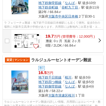
地下鉄御堂筋線
「
なんば
」駅 徒歩10分
地下鉄谷町線
「
谷町九丁目
」駅 徒歩11分
築2年 / 66.84㎡
大阪府
大阪市中央区
日本橋
２丁目30-1
ラ フェリーチェ難波：地下鉄千日前線日本橋駅にも近くて便利。徒歩5分の
場所に大阪市立高津小学校があります。共用部には敷地内ごみ置き場・エレ
ベータなどが揃っております。こちら...
19.7
万
円
(管理費等：12,000円 )
0ヶ月
2ヶ月
敷金
礼金
8階 / 2LDK / 66.84㎡
ラルジュルーセントオーデン難波
賃貸 | マンション
敷0
16.5
万円
地下鉄千日前線
「
桜川
」駅 徒歩3分
地下鉄四つ橋線
「
なんば
」駅 徒歩5分
地下鉄御堂筋線
「
なんば
」駅 徒歩4分
築11年 / 58.22㎡
大阪府
大阪市浪速区
桜川
１丁目
ラルジュルーセントオーデン難波の詳しい情報。共用部にはエレベータ・敷
地内ごみ置き場など様々な設備やサービスが揃っているので便利です。外観