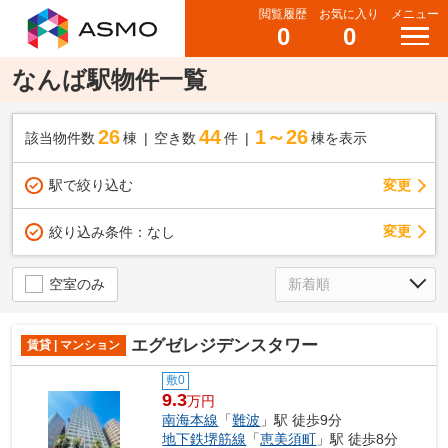
閲覧履歴
お気に入り
メニュー
0
0
なんば駅物件一覧
26
44
1～26
該当物件数
棟
空き数
件
棟を表示
駅で絞り込む
変更
変更
絞り込み条件：
なし
空室のみ
エグゼレジデンスタワー
賃貸 | マンション
敷0
9.3
万円
南海本線
「
難波
」駅 徒歩9分
地下鉄堺筋線
「
恵美須町
」駅 徒歩8分