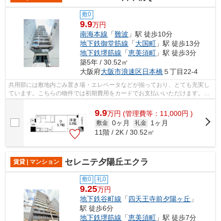
敷0
9.9
万円
南海本線
「
難波
」駅 徒歩10分
地下鉄御堂筋線
「
大国町
」駅 徒歩13分
地下鉄堺筋線
「
恵美須町
」駅 徒歩3分
築5年 / 30.52㎡
大阪府
大阪市浪速区
日本橋
５丁目22-4
共用部には敷地内ごみ置き場・エレベータなどが揃っており、とても充実し
ています。こちらの物件では初期費用をカードでお支払いいただけます。き
れいな外装・内装がポイント。駅から...
9.9
万
円
(管理費等：11,000円 )
0ヶ月
1ヶ月
敷金
礼金
11階 / 2K / 30.52㎡
セレニテ夕陽丘エクラ
賃貸 | マンション
敷0
礼0
9.25
万円
地下鉄谷町線
「
四天王寺前夕陽ヶ丘
」
駅 徒歩6分
地下鉄堺筋線
「
恵美須町
」駅 徒歩7分