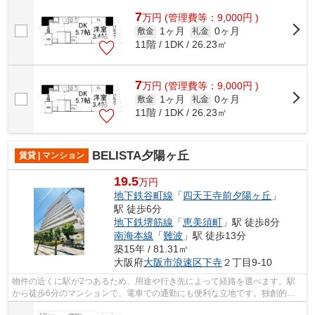
利です。造りとデザインに関して、自信...
7
万
円
(管理費等：9,000円 )
1ヶ月
0ヶ月
敷金
礼金
11階 / 1DK / 26.23㎡
7
万
円
(管理費等：9,000円 )
1ヶ月
0ヶ月
敷金
礼金
11階 / 1DK / 26.23㎡
BELISTA夕陽ヶ丘
賃貸 | マンション
19.5
万円
地下鉄谷町線
「
四天王寺前夕陽ヶ丘
」
駅 徒歩6分
地下鉄堺筋線
「
恵美須町
」駅 徒歩8分
南海本線
「
難波
」駅 徒歩13分
築15年 / 81.31㎡
大阪府
大阪市浪速区
下寺
２丁目9-10
物件の近くに駅が2つあるため、用途や行き先によって経路を選べます。駅
から徒歩6分のマンションで、電車での通勤にも便利な立地です。独創的な
デザイナーズマンションで、ご好評いた...