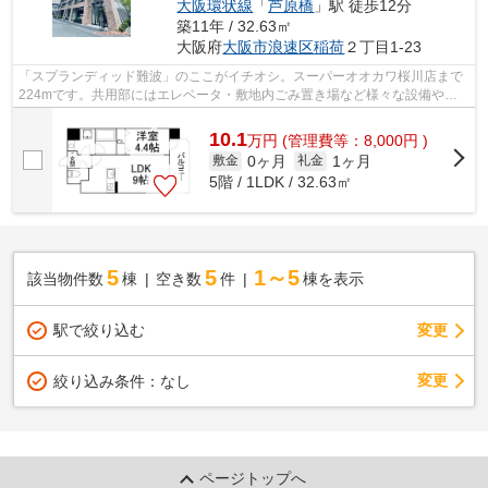
大阪環状線
「
芦原橋
」駅 徒歩12分
築11年 / 32.63㎡
大阪府
大阪市浪速区
稲荷
２丁目1-23
「スプランディッド難波」のここがイチオシ。スーパーオオカワ桜川店まで
224mです。共用部にはエレベータ・敷地内ごみ置き場など様々な設備やサ
ービスが揃っているので便利です。15階...
10.1
万
円
(管理費等：8,000円 )
0ヶ月
1ヶ月
敷金
礼金
5階 / 1LDK / 32.63㎡
5
5
1～5
該当物件数
棟
空き数
件
棟を表示
駅で絞り込む
変更
変更
絞り込み条件：
なし
ページトップへ