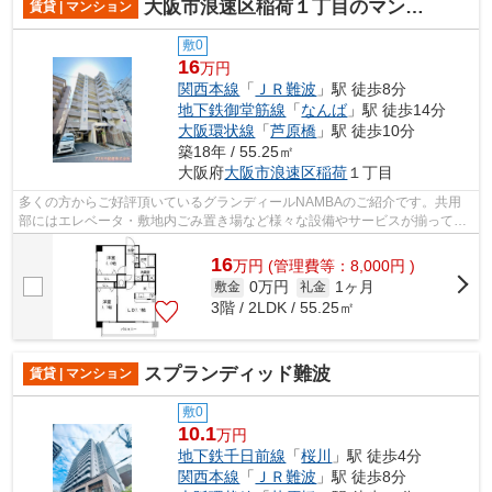
大阪市浪速区稲荷１丁目のマンション
賃貸 | マンション
敷0
16
万円
関西本線
「
ＪＲ難波
」駅 徒歩8分
地下鉄御堂筋線
「
なんば
」駅 徒歩14分
大阪環状線
「
芦原橋
」駅 徒歩10分
築18年 / 55.25㎡
大阪府
大阪市浪速区
稲荷
１丁目
多くの方からご好評頂いているグランディールNAMBAのご紹介です。共用
部にはエレベータ・敷地内ごみ置き場など様々な設備やサービスが揃ってい
るので便利です。お洒落で素敵な外観タイ...
16
万
円
(管理費等：8,000円 )
0万円
1ヶ月
敷金
礼金
3階 / 2LDK / 55.25㎡
スプランディッド難波
賃貸 | マンション
敷0
10.1
万円
地下鉄千日前線
「
桜川
」駅 徒歩4分
関西本線
「
ＪＲ難波
」駅 徒歩8分