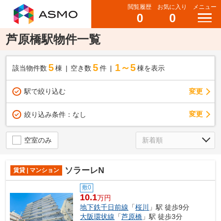
閲覧履歴
お気に入り
メニュー
0
0
芦原橋駅物件一覧
5
5
1～5
該当物件数
棟
空き数
件
棟を表示
駅で絞り込む
変更
変更
絞り込み条件：
なし
空室のみ
ソラーレN
賃貸 | マンション
敷0
10.1
万円
地下鉄千日前線
「
桜川
」駅 徒歩9分
大阪環状線
「
芦原橋
」駅 徒歩3分