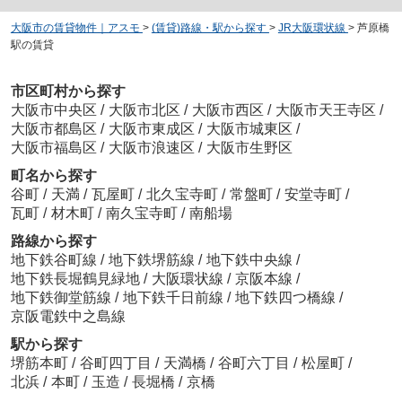
大阪市の賃貸物件｜アスモ
>
(賃貸)路線・駅から探す
>
JR大阪環状線
>
芦原橋
駅の賃貸
市区町村から探す
大阪市中央区
/
大阪市北区
/
大阪市西区
/
大阪市天王寺区
/
大阪市都島区
/
大阪市東成区
/
大阪市城東区
/
大阪市福島区
/
大阪市浪速区
/
大阪市生野区
町名から探す
谷町
/
天満
/
瓦屋町
/
北久宝寺町
/
常盤町
/
安堂寺町
/
瓦町
/
材木町
/
南久宝寺町
/
南船場
路線から探す
地下鉄谷町線
/
地下鉄堺筋線
/
地下鉄中央線
/
地下鉄長堀鶴見緑地
/
大阪環状線
/
京阪本線
/
地下鉄御堂筋線
/
地下鉄千日前線
/
地下鉄四つ橋線
/
京阪電鉄中之島線
駅から探す
堺筋本町
/
谷町四丁目
/
天満橋
/
谷町六丁目
/
松屋町
/
北浜
/
本町
/
玉造
/
長堀橋
/
京橋