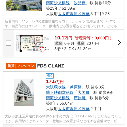
南海汐見橋線
「
汐見橋
」駅 徒歩10分
築23年 / 51.39㎡
大阪府
大阪市浪速区
塩草
３丁目9-23
新着情報：ソラーレNの空室情報ならコチラ。ライフ 塩草店まで373mで
す。共用部にはエレベータ・敷地内ごみ置き場などが揃っており、とても充
実しています。道が平坦だと買い物も快適...
10.1
万
円
(管理費等：9,000円 )
0ヶ月
20万円
敷金
礼金
3階 / 2LDK / 51.39㎡
FDS GLANZ
賃貸 | マンション
敷0
17.5
万円
大阪環状線
「
芦原橋
」駅 徒歩3分
地下鉄御堂筋線
「
大国町
」駅 徒歩9分
南海汐見橋線
「
芦原町
」駅 徒歩6分
築9年 / 55.04㎡
大阪府
大阪市浪速区
塩草
２丁目
大阪市浪速区周辺にある物件をお求めの方は「FDSGLANZ」はいかがでしょ
うか。共用部にはエレベータ・敷地内ごみ置き場など様々な設備やサービス
が揃っているので便利です。2016年築の...