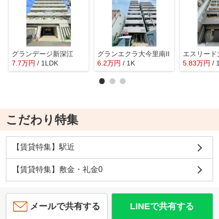
グランデージ新深江
グランエクラ大今里南II
7.7
万
円
/ 1LDK
6.2
万
円
/ 1K
5.83
万
円
/ 
こだわり特集
【賃貸特集】駅近
【賃貸特集】敷金・礼金0
メールで共有する
LINEで共有する