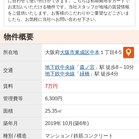
に合わせて使い分けができます。こちらは初期費用をカードで
お支払いいただける物件です。当社スタッフが地域の賃貸情報
をご提供いたします。お客様のこだわりやご要望などございま
したら、お気軽に当社へお問い合わせ下さい。
物件概要
所在地
大阪府
大阪市東成区
中本
１丁目4-5
地下鉄中央線
「
森ノ宮
」駅 徒歩8～10分
交通
地下鉄中央線
「
緑橋
」駅 徒歩4分
賃料
7万円
管理費等
6,300円
面積
25.35㎡
築年月
2019年 10月(築6年)
種別 / 構造
マンション / 鉄筋コンクリート