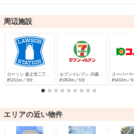
周辺施設
ローソン 森之宮二丁目店
セブンイレブン JS森之宮団地店
約211m／3分
約353m／5分
約432m／
エリアの近い物件