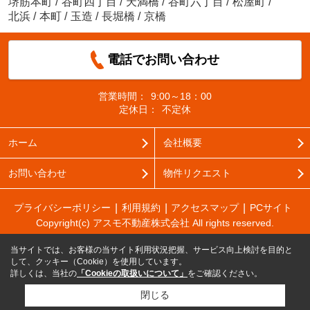
堺筋本町
/
谷町四丁目
/
天満橋
/
谷町六丁目
/
松屋町
/
北浜
/
本町
/
玉造
/
長堀橋
/
京橋
電話でお問い合わせ
営業時間：
9:00～18：00
定休日：
不定休
ホーム
会社概要
お問い合わせ
物件リクエスト
プライバシーポリシー
利用規約
アクセスマップ
PCサイト
Copyright(c) アスモ不動産株式会社 All rights reserved.
当サイトでは、お客様の当サイト利用状況把握、サービス向上検討を目的と
して、クッキー（Cookie）を使用しています。
詳しくは、当社の
「Cookieの取扱いについて」
をご確認ください。
閉じる