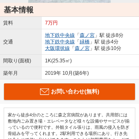
基本情報
賃料
7万円
地下鉄中央線
「
森ノ宮
」駅 徒歩8分
交通
地下鉄中央線
「
緑橋
」駅 徒歩4分
大阪環状線
「
森ノ宮
」駅 徒歩10分
間取り(面積)
1K(25.35㎡)
築年月
2019年 10月(築6年)
お問い合わせ(無料)
家から徒歩4分のところに森之宮病院があります。共用部には
敷地内ごみ置き場・エレベータなど様々な設備やサービスが揃
っているので便利です。外観タイル張りは、雨風の侵入を防ぎ
骨組みを守ってくれます。2駅利用できる場所にあり、行き先