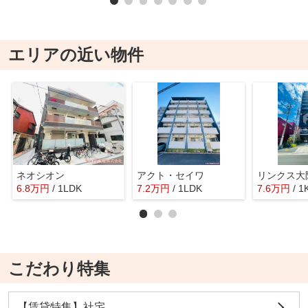
エリアの近い物件
ネオシオン
アクト・セイワ
6.8
万
円
/ 1LDK
7.2
万
円
/ 1LDK
7.6
万
円
/ 1
こだわり特集
【賃貸特集】社宅