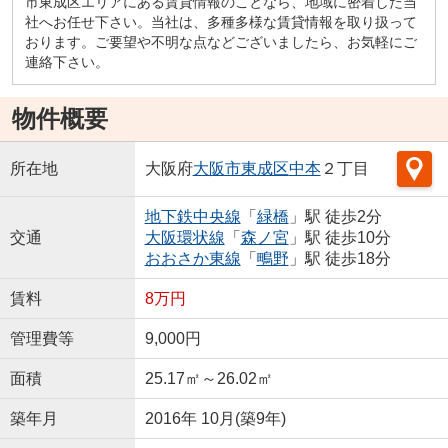
市東成区エリアにある賃貸情報のことなら、地域に密着した当
社へお任せ下さい。当社は、多種多様な賃貸情報を取り扱って
おります。ご要望や不明な点などございましたら、お気軽にご
連絡下さい。
物件概要
所在地
大阪府
大阪市東成区
中本
２丁目
地下鉄中央線
「
緑橋
」駅 徒歩2分
交通
大阪環状線
「
森ノ宮
」駅 徒歩10分
おおさか東線
「
鴫野
」駅 徒歩18分
賃料
8万円
管理費等
9,000円
面積
25.17㎡～26.02㎡
築年月
2016年 10月(築9年)