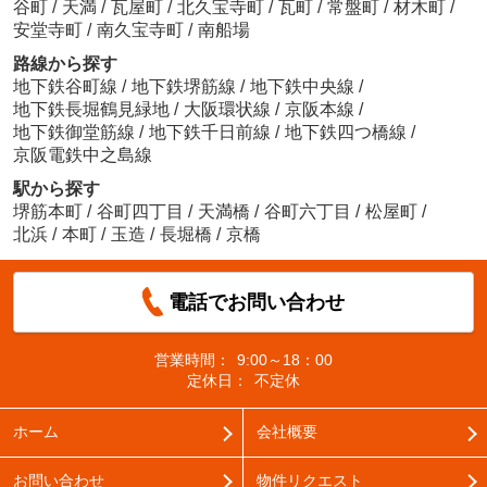
谷町
/
天満
/
瓦屋町
/
北久宝寺町
/
瓦町
/
常盤町
/
材木町
/
安堂寺町
/
南久宝寺町
/
南船場
路線から探す
地下鉄谷町線
/
地下鉄堺筋線
/
地下鉄中央線
/
地下鉄長堀鶴見緑地
/
大阪環状線
/
京阪本線
/
地下鉄御堂筋線
/
地下鉄千日前線
/
地下鉄四つ橋線
/
京阪電鉄中之島線
駅から探す
堺筋本町
/
谷町四丁目
/
天満橋
/
谷町六丁目
/
松屋町
/
北浜
/
本町
/
玉造
/
長堀橋
/
京橋
電話でお問い合わせ
営業時間：
9:00～18：00
定休日：
不定休
ホーム
会社概要
お問い合わせ
物件リクエスト