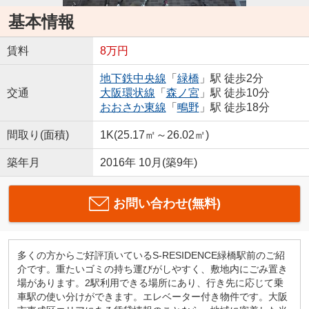
基本情報
賃料
8万円
地下鉄中央線
「
緑橋
」駅 徒歩2分
交通
大阪環状線
「
森ノ宮
」駅 徒歩10分
おおさか東線
「
鴫野
」駅 徒歩18分
間取り(面積)
1K(25.17㎡～26.02㎡)
築年月
2016年 10月(築9年)
お問い合わせ(無料)
多くの方からご好評頂いているS-RESIDENCE緑橋駅前のご紹
介です。重たいゴミの持ち運びがしやすく、敷地内にごみ置き
場があります。2駅利用できる場所にあり、行き先に応じて乗
車駅の使い分けができます。エレベーター付き物件です。大阪