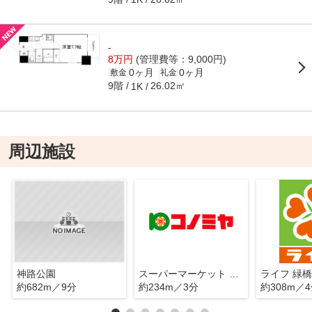
-
8万円
(管理費等：9,000円)
0ヶ月
0ヶ月
敷金
礼金
9階
26.02㎡
1K
周辺施設
神路公園
スーパーマーケット コノミヤ 緑橋店
ライフ 緑
約682m／9分
約234m／3分
約308m／