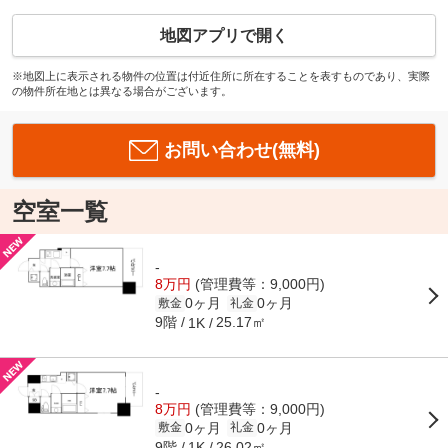
地図アプリで開く
※地図上に表示される物件の位置は付近住所に所在することを表すものであり、実際
の物件所在地とは異なる場合がございます。
お問い合わせ(無料)
空室一覧
-
8万円
(管理費等：9,000円)
0ヶ月
0ヶ月
敷金
礼金
9階
25.17㎡
1K
-
8万円
(管理費等：9,000円)
0ヶ月
0ヶ月
敷金
礼金
9階
26.02㎡
1K