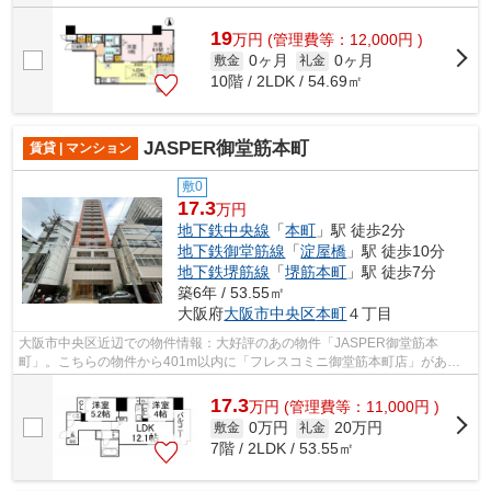
19
万
円
(管理費等：12,000円 )
0ヶ月
0ヶ月
敷金
礼金
10階 / 2LDK / 54.69㎡
JASPER御堂筋本町
賃貸 | マンション
敷0
17.3
万円
地下鉄中央線
「
本町
」駅 徒歩2分
地下鉄御堂筋線
「
淀屋橋
」駅 徒歩10分
地下鉄堺筋線
「
堺筋本町
」駅 徒歩7分
築6年 / 53.55㎡
大阪府
大阪市中央区
本町
４丁目
大阪市中央区近辺での物件情報：大好評のあの物件「JASPER御堂筋本
町」。こちらの物件から401m以内に「フレスコミニ御堂筋本町店」があり
ます。共用部にはエレベータ・敷地内ごみ置き...
17.3
万
円
(管理費等：11,000円 )
0万円
20万円
敷金
礼金
7階 / 2LDK / 53.55㎡