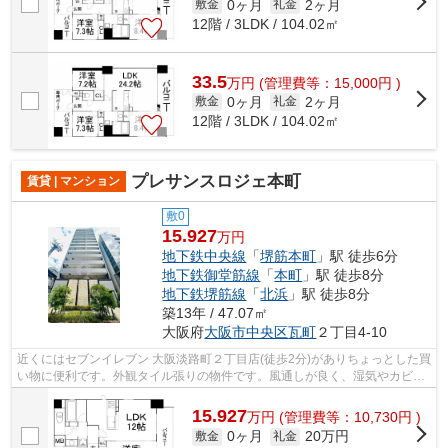
0ヶ月
2ヶ月
敷金
礼金
12階 / 3LDK / 104.02㎡
33.5
万
円
(管理費等：15,000円 )
0ヶ月
2ヶ月
敷金
礼金
12階 / 3LDK / 104.02㎡
プレサンスロジェ本町
賃貸 | マンション
敷0
15.927
万円
地下鉄中央線
「
堺筋本町
」駅 徒歩6分
地下鉄御堂筋線
「
本町
」駅 徒歩8分
地下鉄堺筋線
「
北浜
」駅 徒歩8分
築13年 / 47.07㎡
大阪府
大阪市中央区
瓦町
２丁目4-10
近くにはセブンイレブン 大阪淡路町２丁目店(徒歩2分)がありちょっとした買
い物に便利です。外観タイル張りの物件です。風通しが良く、湿気やカビの
心配が少ない物件です。造りとデザ...
15.927
万
円
(管理費等：10,730円 )
0ヶ月
20万円
敷金
礼金