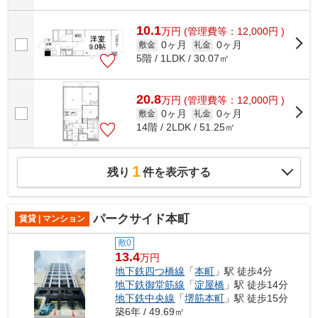
10.1
万
円
(管理費等：12,000円 )
0ヶ月
0ヶ月
敷金
礼金
5階 / 1LDK / 30.07㎡
20.8
万
円
(管理費等：12,000円 )
0ヶ月
0ヶ月
敷金
礼金
14階 / 2LDK / 51.25㎡
1
残り
件を表示する
パークサイド本町
賃貸 | マンション
敷0
13.4
万円
地下鉄四つ橋線
「
本町
」駅 徒歩4分
地下鉄御堂筋線
「
淀屋橋
」駅 徒歩14分
地下鉄中央線
「
堺筋本町
」駅 徒歩15分
築6年 / 49.69㎡