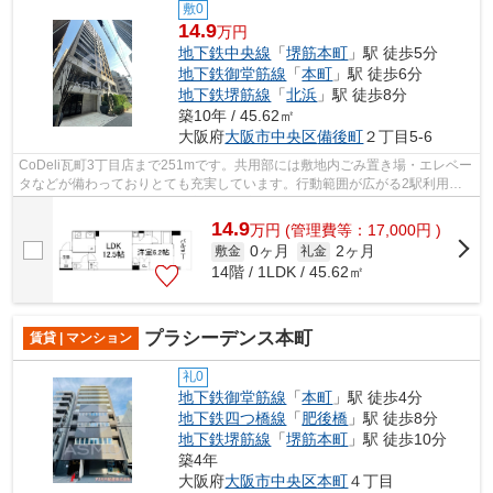
敷0
14.9
万円
地下鉄中央線
「
堺筋本町
」駅 徒歩5分
地下鉄御堂筋線
「
本町
」駅 徒歩6分
地下鉄堺筋線
「
北浜
」駅 徒歩8分
築10年 / 45.62㎡
大阪府
大阪市中央区
備後町
２丁目5-6
CoDeli瓦町3丁目店まで251mです。共用部には敷地内ごみ置き場・エレベー
タなどが備わっておりとても充実しています。行動範囲が広がる2駅利用可
能な物件です。こだわり派の方も満足度...
14.9
万
円
(管理費等：17,000円 )
0ヶ月
2ヶ月
敷金
礼金
14階 / 1LDK / 45.62㎡
プラシーデンス本町
賃貸 | マンション
礼0
地下鉄御堂筋線
「
本町
」駅 徒歩4分
地下鉄四つ橋線
「
肥後橋
」駅 徒歩8分
地下鉄堺筋線
「
堺筋本町
」駅 徒歩10分
築4年
大阪府
大阪市中央区
本町
４丁目