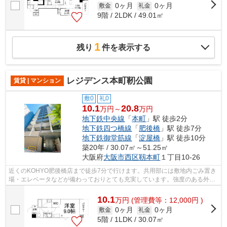
0ヶ月
0ヶ月
敷金
礼金
9階 / 2LDK / 49.01㎡
1
残り
件を表示する
レジデンス本町靭公園
賃貸 | マンション
敷0
礼0
10.1
20.8
万円～
万円
地下鉄中央線
「
本町
」駅 徒歩2分
地下鉄四つ橋線
「
肥後橋
」駅 徒歩7分
地下鉄御堂筋線
「
淀屋橋
」駅 徒歩10分
築20年 / 30.07㎡～51.25㎡
大阪府
大阪市西区
靱本町
１丁目10-26
近くのKOHYO肥後橋店まで徒歩7分で行けます。共用部には敷地内ごみ置き
場・エレベータなどが備わっておりとても充実しています。強度のある外観
タイル張りは、外面の耐久性にも優れま...
10.1
万
円
(管理費等：12,000円 )
0ヶ月
0ヶ月
敷金
礼金
5階 / 1LDK / 30.07㎡