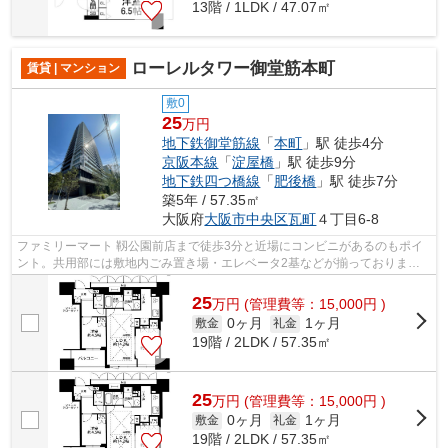
13階 / 1LDK / 47.07㎡
ローレルタワー御堂筋本町
賃貸 | マンション
敷0
25
万円
地下鉄御堂筋線
「
本町
」駅 徒歩4分
京阪本線
「
淀屋橋
」駅 徒歩9分
地下鉄四つ橋線
「
肥後橋
」駅 徒歩7分
築5年 / 57.35㎡
大阪府
大阪市中央区
瓦町
４丁目6-8
ファミリーマート 靱公園前店まで徒歩3分と近場にコンビニがあるのもポイ
ント。共用部には敷地内ごみ置き場・エレベータ2基などが揃っておりま
す。徒歩4分に駅がある物件です。良好な...
25
万
円
(管理費等：15,000円 )
0ヶ月
1ヶ月
敷金
礼金
19階 / 2LDK / 57.35㎡
25
万
円
(管理費等：15,000円 )
0ヶ月
1ヶ月
敷金
礼金
19階 / 2LDK / 57.35㎡