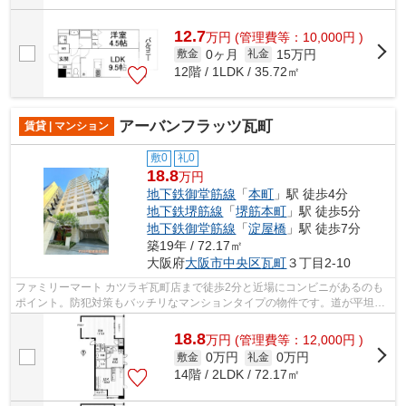
12.7
万
円
(管理費等：10,000円 )
0ヶ月
15万円
敷金
礼金
12階 / 1LDK / 35.72㎡
アーバンフラッツ瓦町
賃貸 | マンション
敷0
礼0
18.8
万円
地下鉄御堂筋線
「
本町
」駅 徒歩4分
地下鉄堺筋線
「
堺筋本町
」駅 徒歩5分
地下鉄御堂筋線
「
淀屋橋
」駅 徒歩7分
築19年 / 72.17㎡
大阪府
大阪市中央区
瓦町
３丁目2-10
ファミリーマート カツラギ瓦町店まで徒歩2分と近場にコンビニがあるのも
ポイント。防犯対策もバッチリなマンションタイプの物件です。道が平坦だ
と買い物も快適にできますね。目立つ...
18.8
万
円
(管理費等：12,000円 )
0万円
0万円
敷金
礼金
14階 / 2LDK / 72.17㎡