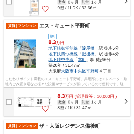
0ヶ月
1ヶ月
敷金
礼金
9階 / 1LDK / 32.66㎡
エス・キュート平野町
賃貸 | マンション
敷0
8.3
万円
地下鉄御堂筋線
「
淀屋橋
」駅 徒歩5分
地下鉄四つ橋線
「
肥後橋
」駅 徒歩4分
地下鉄中央線
「
本町
」駅 徒歩6分
築20年 / 31.47㎡
大阪府
大阪市中央区
平野町
４丁目
こだわりポイント満載のエス・キュート平野町。共用部にはエレベータ・敷
地内ごみ置き場など様々な設備やサービスが揃っているので便利です。駐車
場は物件から約100mです。11階建ての...
8.3
万
円
(管理費等：10,000円 )
0ヶ月
1ヶ月
敷金
礼金
8階 / 1K / 31.47㎡
ザ・大阪レジデンス備後町
賃貸 | マンション