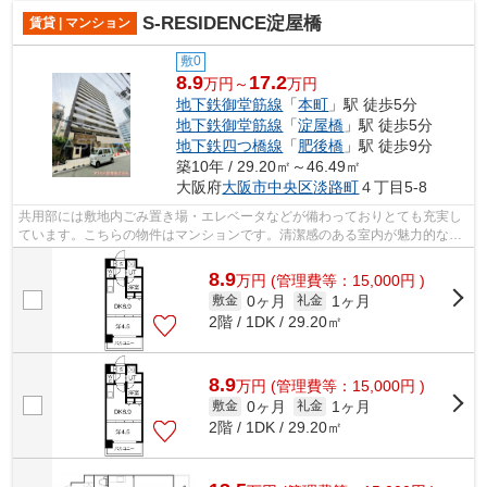
S-RESIDENCE淀屋橋
賃貸 | マンション
敷0
8.9
17.2
万円～
万円
地下鉄御堂筋線
「
本町
」駅 徒歩5分
地下鉄御堂筋線
「
淀屋橋
」駅 徒歩5分
地下鉄四つ橋線
「
肥後橋
」駅 徒歩9分
築10年 / 29.20㎡～46.49㎡
大阪府
大阪市中央区
淡路町
４丁目5-8
共用部には敷地内ごみ置き場・エレベータなどが備わっておりとても充実し
ています。こちらの物件はマンションです。清潔感のある室内が魅力的な平
成28年築の物件となっており、一押し...
8.9
万
円
(管理費等：15,000円 )
0ヶ月
1ヶ月
敷金
礼金
2階 / 1DK / 29.20㎡
8.9
万
円
(管理費等：15,000円 )
0ヶ月
1ヶ月
敷金
礼金
2階 / 1DK / 29.20㎡