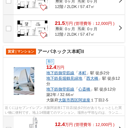
0ヶ月
0ヶ月
敷金
礼金
12階 / 2LDK / 57.47㎡
21.5
万
円
(管理費等：12,000円 )
0ヶ月
0ヶ月
敷金
礼金
12階 / 2LDK / 57.47㎡
アーバネックス本町II
賃貸 | マンション
敷0
12.4
万円
地下鉄御堂筋線
「
本町
」駅 徒歩2分
地下鉄長堀鶴見緑地
「
西大橋
」駅 徒歩12
分
地下鉄御堂筋線
「
心斎橋
」駅 徒歩12分
築2年 / 32.66㎡
大阪府
大阪市西区
阿波座
１丁目2-5
近くにはセブンイレブン 大阪阿波座1丁目店(徒歩2分)がありちょっとした買
い物に便利です。地上14階建てのマンション。場所が平坦なのは、ランニン
グをする上で抑えたいポイントですね...
12.4
万
円
(管理費等：12,000円 )