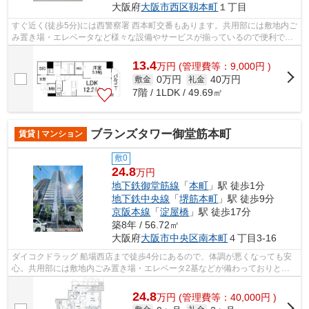
大阪府
大阪市西区
靱本町
１丁目
すぐ近く(徒歩5分)には西警察署 西本町交番もあります。共用部には敷地内ご
み置き場・エレベータなど様々な設備やサービスが揃っているので便利で
す。地上10階建ての物件でございます...
13.4
万
円
(管理費等：9,000円 )
0万円
40万円
敷金
礼金
7階 / 1LDK / 49.69㎡
ブランズタワー御堂筋本町
賃貸 | マンション
敷0
24.8
万円
地下鉄御堂筋線
「
本町
」駅 徒歩1分
地下鉄中央線
「
堺筋本町
」駅 徒歩9分
京阪本線
「
淀屋橋
」駅 徒歩17分
築8年 / 56.72㎡
大阪府
大阪市中央区
南本町
４丁目3-16
ダイコクドラッグ 船場西店まで徒歩4分にあるので、体調が悪くなっても安
心。共用部には敷地内ごみ置き場・エレベータ2基などが備わっておりとて
も充実しています。徒歩1分に駅がある...
24.8
万
円
(管理費等：40,000円 )