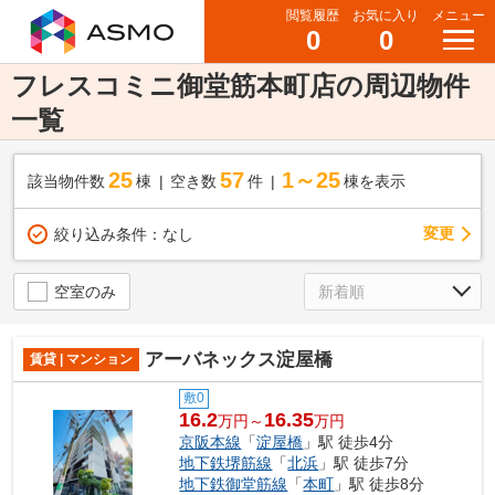
閲覧履歴
お気に入り
メニュー
0
0
フレスコミニ御堂筋本町店の周辺物件
一覧
25
57
1～25
該当物件数
棟
空き数
件
棟を表示
変更
絞り込み条件：
なし
空室のみ
アーバネックス淀屋橋
賃貸 | マンション
敷0
16.2
16.35
万円～
万円
京阪本線
「
淀屋橋
」駅 徒歩4分
地下鉄堺筋線
「
北浜
」駅 徒歩7分
地下鉄御堂筋線
「
本町
」駅 徒歩8分