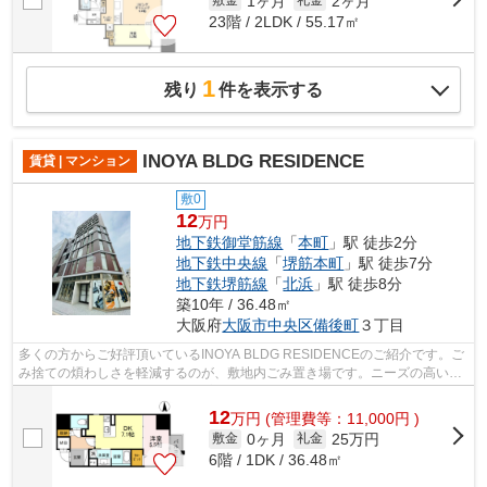
1ヶ月
2ヶ月
敷金
礼金
23階 / 2LDK / 55.17㎡
1
残り
件を表示する
INOYA BLDG RESIDENCE
賃貸 | マンション
敷0
12
万円
地下鉄御堂筋線
「
本町
」駅 徒歩2分
地下鉄中央線
「
堺筋本町
」駅 徒歩7分
地下鉄堺筋線
「
北浜
」駅 徒歩8分
築10年 / 36.48㎡
大阪府
大阪市中央区
備後町
３丁目
多くの方からご好評頂いているINOYA BLDG RESIDENCEのご紹介です。ご
み捨ての煩わしさを軽減するのが、敷地内ごみ置き場です。ニーズの高い、
2016年築の物件で、オシャレな室内が魅力...
12
万
円
(管理費等：11,000円 )
0ヶ月
25万円
敷金
礼金
6階 / 1DK / 36.48㎡