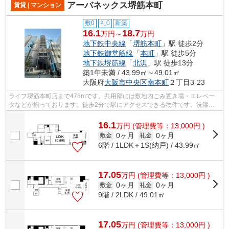
アーバネックス堺筋本町
賃貸 | マンション
敷0
礼0
新築
16.1
18.7
万円～
万円
地下鉄中央線
「
堺筋本町
」駅 徒歩2分
地下鉄御堂筋線
「
本町
」駅 徒歩5分
地下鉄堺筋線
「
北浜
」駅 徒歩13分
築1年未満 / 43.99㎡～49.01㎡
大阪府
大阪市中央区
南本町
２丁目3-23
ライフ堺筋本町店まで478mです。共用部には敷地内ごみ置き場・エレベー
タなどが揃っております。徒歩2分で駅にアクセスできる物件です。洗濯物
も自然乾燥ですぐ乾く通風良好な間取りの...
16.1
万
円
(管理費等：13,000円 )
0ヶ月
0ヶ月
敷金
礼金
6階 / 1LDK＋1S(納戸) / 43.99㎡
17.05
万
円
(管理費等：13,000円 )
0ヶ月
0ヶ月
敷金
礼金
9階 / 2LDK / 49.01㎡
17.05
万
円
(管理費等：13,000円 )