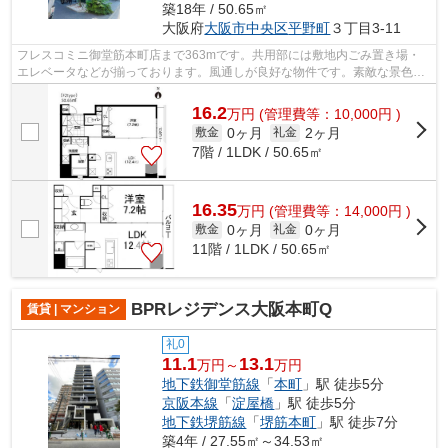
築18年 / 50.65㎡
大阪府
大阪市中央区
平野町
３丁目3-11
フレスコミニ御堂筋本町店まで363mです。共用部には敷地内ごみ置き場・
エレベータなどが揃っております。風通しが良好な物件です。素敵な景色が
堪能できる、地上15階建ての物件。場所...
16.2
万
円
(管理費等：10,000円 )
0ヶ月
2ヶ月
敷金
礼金
7階 / 1LDK / 50.65㎡
16.35
万
円
(管理費等：14,000円 )
0ヶ月
0ヶ月
敷金
礼金
11階 / 1LDK / 50.65㎡
BPRレジデンス大阪本町Q
賃貸 | マンション
礼0
11.1
13.1
万円～
万円
地下鉄御堂筋線
「
本町
」駅 徒歩5分
京阪本線
「
淀屋橋
」駅 徒歩5分
地下鉄堺筋線
「
堺筋本町
」駅 徒歩7分
築4年 / 27.55㎡～34.53㎡