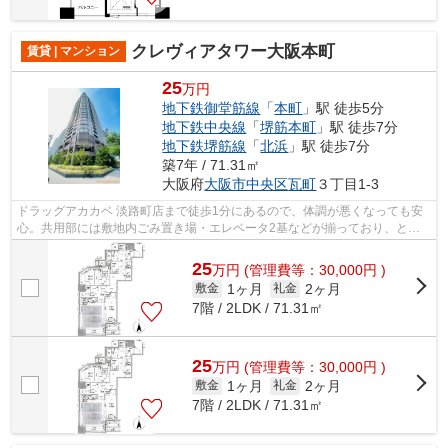
クレヴィアタワー大阪本町
賃貸 | マンション
25
万円
地下鉄御堂筋線
「
本町
」駅 徒歩5分
地下鉄中央線
「
堺筋本町
」駅 徒歩7分
地下鉄堺筋線
「
北浜
」駅 徒歩7分
築7年 / 71.31㎡
大阪府
大阪市中央区
瓦町
３丁目1-3
ドラッグアカカベ 淡路町店まで徒歩1分にあるので、体調が悪くなっても安
心。共用部には敷地内ごみ置き場・エレベータ2基などが揃っており、とて
も充実しています。空気の入れ替えがで...
25
万
円
(管理費等：30,000円 )
1ヶ月
2ヶ月
敷金
礼金
7階 / 2LDK / 71.31㎡
25
万
円
(管理費等：30,000円 )
1ヶ月
2ヶ月
敷金
礼金
7階 / 2LDK / 71.31㎡