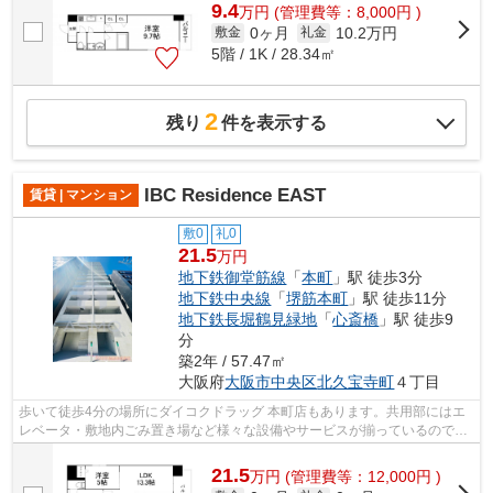
9.4
万
円
(管理費等：8,000円 )
0ヶ月
10.2万円
敷金
礼金
5階 / 1K / 28.34㎡
2
残り
件を表示する
IBC Residence EAST
賃貸 | マンション
敷0
礼0
21.5
万円
地下鉄御堂筋線
「
本町
」駅 徒歩3分
地下鉄中央線
「
堺筋本町
」駅 徒歩11分
地下鉄長堀鶴見緑地
「
心斎橋
」駅 徒歩9
分
築2年 / 57.47㎡
大阪府
大阪市中央区
北久宝寺町
４丁目
歩いて徒歩4分の場所にダイコクドラッグ 本町店もあります。共用部にはエ
レベータ・敷地内ごみ置き場など様々な設備やサービスが揃っているので便
利です。こちらは15階建ての物件です...
21.5
万
円
(管理費等：12,000円 )