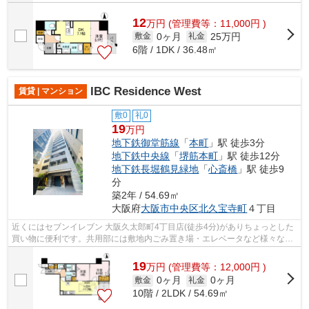
12
万
円
(管理費等：11,000円 )
0ヶ月
25万円
敷金
礼金
6階 / 1DK / 36.48㎡
IBC Residence West
賃貸 | マンション
敷0
礼0
19
万円
地下鉄御堂筋線
「
本町
」駅 徒歩3分
地下鉄中央線
「
堺筋本町
」駅 徒歩12分
地下鉄長堀鶴見緑地
「
心斎橋
」駅 徒歩9
分
築2年 / 54.69㎡
大阪府
大阪市中央区
北久宝寺町
４丁目
近くにはセブンイレブン 大阪久太郎町4丁目店(徒歩4分)がありちょっとした
買い物に便利です。共用部には敷地内ごみ置き場・エレベータなど様々な設
備やサービスが揃っているので便利で...
19
万
円
(管理費等：12,000円 )
0ヶ月
0ヶ月
敷金
礼金
10階 / 2LDK / 54.69㎡