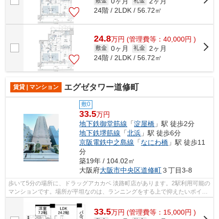
0ヶ月
2ヶ月
敷金
礼金
24階 / 2LDK / 56.72㎡
24.8
万
円
(管理費等：40,000円 )
0ヶ月
2ヶ月
敷金
礼金
24階 / 2LDK / 56.72㎡
エグゼタワー道修町
賃貸 | マンション
敷0
33.5
万円
地下鉄御堂筋線
「
淀屋橋
」駅 徒歩2分
地下鉄堺筋線
「
北浜
」駅 徒歩6分
京阪電鉄中之島線
「
なにわ橋
」駅 徒歩11
分
築19年 / 104.02㎡
大阪府
大阪市中央区
道修町
３丁目3-8
歩いて5分の場所に、ドラッグアカカベ 淡路町店があります。2駅利用可能の
マンションです。場所が平坦なのは、ランニングをする上で抑えたいポイン
トですね。初期費用のカード決済がで...
33.5
万
円
(管理費等：15,000円 )