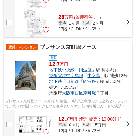
28
万
円
(管理費等：- )
1ヶ月
2ヶ月
敷金
礼金
27階 / 2LDK / 61.58㎡
プレサンス京町堀ノース
賃貸 | マンション
敷0
12.7
万円
地下鉄中央線
「
阿波座
」駅 徒歩3分
京阪電鉄中之島線
「
中之島
」駅 徒歩12分
地下鉄千日前線
「
阿波座
」駅 徒歩3分
築9年 / 35.72㎡
大阪府
大阪市西区
京町堀
３丁目
プレサンス京町堀ノースの詳しい情報。3駅以上利用できる立地となってい
て、様々な場所へのアクセスが便利良いです。初期費用はカードで決済いた
だけます。駐車場まで140mの物件です。...
12.7
万
円
(管理費等：10,000円 )
0ヶ月
15万円
敷金
礼金
12階 / 1LDK / 35.72㎡