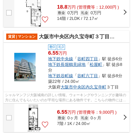
18.8
万
円
(管理費等：12,000円 )
0万円
0万円
敷金
礼金
14階 / 2LDK / 72.17㎡
大阪市中央区内久宝寺町３丁目のマンション
賃貸 | マンション
敷0
礼0
6.55
万円
地下鉄中央線
「
谷町四丁目
」駅 徒歩6分
地下鉄長堀鶴見緑地
「
松屋町
」駅 徒歩8
分
地下鉄谷町線
「
谷町六丁目
」駅 徒歩8分
築22年 / 24.00㎡
大阪府
大阪市中央区
内久宝寺町
３丁目
シャルマンフジ大阪城南の詳しい情報。ウォーキングやランニングが趣味の
方に住んでもらいたいのが平坦な場所にある物件です。こちらの物件にはエ
レベーターがあります。お使いいただ...
6.55
万
円
(管理費等：9,000円 )
0ヶ月
0ヶ月
敷金
礼金
7階 / 1K / 24.00㎡