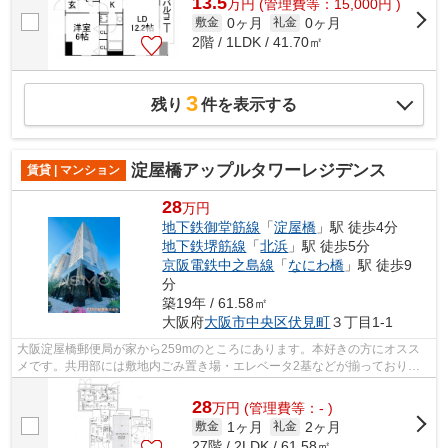
13.5
万
円
(管理費等：15,000円 )
0ヶ月
0ヶ月
敷金
礼金
2階 / 1LDK / 41.70㎡
3
残り
件を表示する
淀屋橋アップルタワーレジデンス
賃貸 | マンション
28
万円
地下鉄御堂筋線
「
淀屋橋
」駅 徒歩4分
地下鉄堺筋線
「
北浜
」駅 徒歩5分
京阪電鉄中之島線
「
なにわ橋
」駅 徒歩9
分
築19年 / 61.58㎡
大阪府
大阪市中央区
伏見町
３丁目1-1
大阪淀屋橋郵便局が家から259mのところにあります。本好きの方にオスス
メです。共用部には敷地内ごみ置き場・エレベータ2基などが揃っており、
とても充実しています。眺望良好なマンシ...
28
万
円
(管理費等：- )
1ヶ月
2ヶ月
敷金
礼金
27階 / 2LDK / 61.58㎡