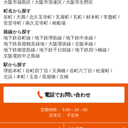
大阪市福島区
/
大阪市浪速区
/
大阪市生野区
町名から探す
谷町
/
天満
/
北久宝寺町
/
瓦屋町
/
瓦町
/
材木町
/
常盤町
/
安堂寺町
/
南久宝寺町
/
南船場
路線から探す
地下鉄谷町線
/
地下鉄堺筋線
/
地下鉄中央線
/
地下鉄長堀鶴見緑地
/
大阪環状線
/
京阪本線
/
地下鉄御堂筋線
/
地下鉄千日前線
/
地下鉄四つ橋線
/
京阪電鉄中之島線
駅から探す
堺筋本町
/
谷町四丁目
/
天満橋
/
谷町六丁目
/
松屋町
/
北浜
/
本町
/
玉造
/
長堀橋
/
京橋
電話でお問い合わせ
営業時間：
9:00～18：00
定休日：
不定休