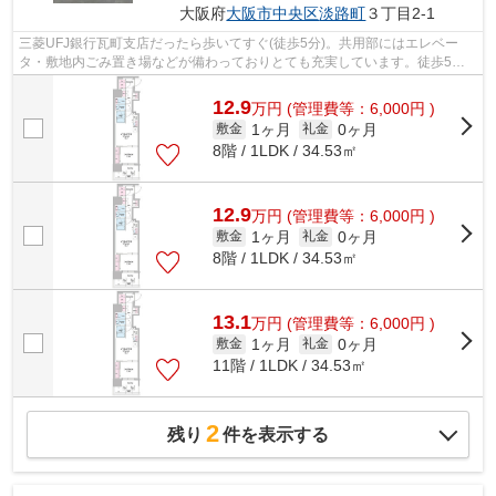
大阪府
大阪市中央区
淡路町
３丁目2-1
三菱UFJ銀行瓦町支店だったら歩いてすぐ(徒歩5分)。共用部にはエレベー
タ・敷地内ごみ置き場などが備わっておりとても充実しています。徒歩5分
に駅がある物件です。日頃から電車をよく...
12.9
万
円
(管理費等：6,000円 )
1ヶ月
0ヶ月
敷金
礼金
8階 / 1LDK / 34.53㎡
12.9
万
円
(管理費等：6,000円 )
1ヶ月
0ヶ月
敷金
礼金
8階 / 1LDK / 34.53㎡
13.1
万
円
(管理費等：6,000円 )
1ヶ月
0ヶ月
敷金
礼金
11階 / 1LDK / 34.53㎡
2
残り
件を表示する