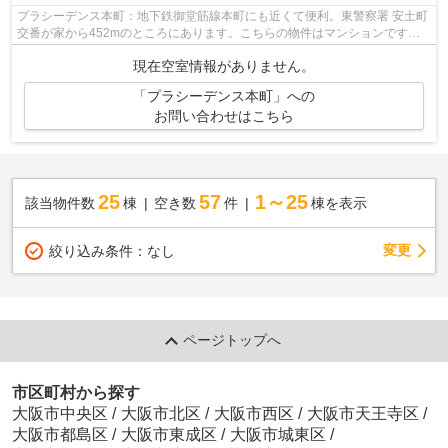
プラシーデンス本町：地下鉄御堂筋線本町にも近くて便利。東警察署 安土町
交番が家から452mのところにあります。こちらの物件はマンションです。
こちらの物件から、190mの距離に駐車場...
現在空室情報がありません。
「プラシーデンス本町」への
お問い合わせはこちら
25
57
1～25
該当物件数
棟
空き数
件
棟を表示
変更
絞り込み条件：
なし
ページトップへ
市区町村から探す
大阪市中央区
/
大阪市北区
/
大阪市西区
/
大阪市天王寺区
/
大阪市都島区
/
大阪市東成区
/
大阪市城東区
/