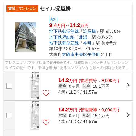
セイル淀屋橋
賃貸 | マンション
敷0
9.4
14.2
万円～
万円
地下鉄御堂筋線
「
淀屋橋
」駅 徒歩5分
地下鉄堺筋線
「
北浜
」駅 徒歩5分
地下鉄御堂筋線
「
本町
」駅 徒歩5分
築10年 / 28.23㎡～41.57㎡
大阪府
大阪市中央区
平野町
２丁目
フレスコ 北浜プラザ店まで徒歩6分です。防犯対策もバッチリなマンション
タイプの物件です。平坦な場所にあるマンションなら毎日の移動も快適で
す。外観タイル張りを採用し、素敵な見...
14.2
万
円
(管理費等：9,000円 )
0ヶ月
15.1万円
敷金
礼金
4階 / 1LDK / 41.57㎡
14.2
万
円
(管理費等：9,000円 )
0ヶ月
15.1万円
敷金
礼金
4階 / 1LDK / 41.57㎡