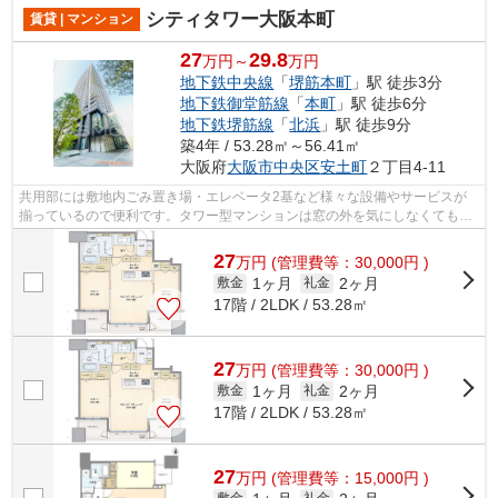
シティタワー大阪本町
賃貸 | マンション
27
29.8
万円～
万円
地下鉄中央線
「
堺筋本町
」駅 徒歩3分
地下鉄御堂筋線
「
本町
」駅 徒歩6分
地下鉄堺筋線
「
北浜
」駅 徒歩9分
築4年 / 53.28㎡～56.41㎡
大阪府
大阪市中央区
安土町
２丁目4-11
共用部には敷地内ごみ置き場・エレベータ2基など様々な設備やサービスが
揃っているので便利です。タワー型マンションは窓の外を気にしなくてもい
いので開放的です。徒歩3分で駅にアク...
27
万
円
(管理費等：30,000円 )
1ヶ月
2ヶ月
敷金
礼金
17階 / 2LDK / 53.28㎡
27
万
円
(管理費等：30,000円 )
1ヶ月
2ヶ月
敷金
礼金
17階 / 2LDK / 53.28㎡
27
万
円
(管理費等：15,000円 )