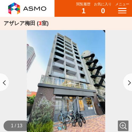
閲覧履歴
お気に入り
メニュー
1
0
アザレア梅田 (
3
室)
1 / 13