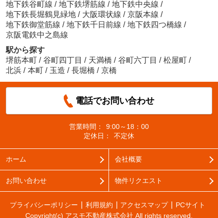
地下鉄谷町線
/
地下鉄堺筋線
/
地下鉄中央線
/
地下鉄長堀鶴見緑地
/
大阪環状線
/
京阪本線
/
地下鉄御堂筋線
/
地下鉄千日前線
/
地下鉄四つ橋線
/
京阪電鉄中之島線
駅から探す
堺筋本町
/
谷町四丁目
/
天満橋
/
谷町六丁目
/
松屋町
/
北浜
/
本町
/
玉造
/
長堀橋
/
京橋
電話でお問い合わせ
営業時間：
9:00～18：00
定休日：
不定休
ホーム
会社概要
お問い合わせ
物件リクエスト
プライバシーポリシー
利用規約
アクセスマップ
PCサイト
Copyright(c) アスモ不動産株式会社 All rights reserved.