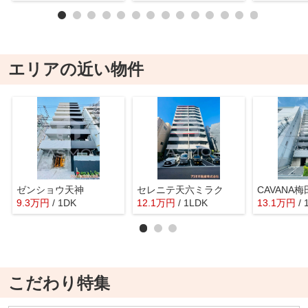
エリアの近い物件
ゼンショウ天神
セレニテ天六ミラク
9.3
万
円
/ 1DK
12.1
万
円
/ 1LDK
13.1
万
円
/
こだわり特集