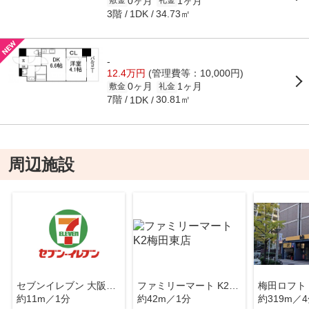
0ヶ月
1ヶ月
敷金
礼金
3階
34.73㎡
1DK
-
12.4万円
(管理費等：10,000円)
0ヶ月
1ヶ月
敷金
礼金
7階
30.81㎡
1DK
周辺施設
セブンイレブン 大阪鶴野東店
ファミリーマート K2梅田東店
梅田ロフト
約11m／1分
約42m／1分
約319m／