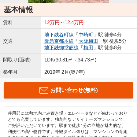
基本情報
賃料
12万円～12.4万円
地下鉄谷町線
「
中崎町
」駅 徒歩4分
交通
阪急京都本線
「
大阪梅田
」駅 徒歩5分
地下鉄御堂筋線
「
梅田
」駅 徒歩8分
間取り(面積)
1DK(30.81㎡～34.73㎡)
築年月
2019年 2月(築7年)
お問い合わせ(無料)
共用部には敷地内ごみ置き場・エレベータなどが備わっており
とても充実しています。独創的なデザイナーズマンションで、
ご好評いただいています。駅まで徒歩4分の立地が魅力的な、
利便性の高い物件です。外観タイル張りは、マンションの骨組