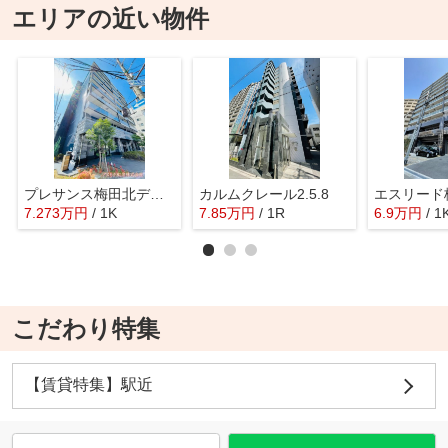
エリアの近い物件
プレサンス梅田北ディア
カルムクレール2.5.8
7.273
万
円
/ 1K
7.85
万
円
/ 1R
6.9
万
円
/ 1
こだわり特集
【賃貸特集】駅近