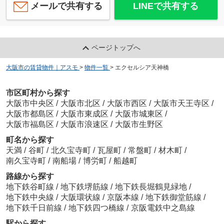
メールで共有する
LINEで共有する
ページトップへ
大阪市の賃貸物件｜アスモ
>
物件一覧
>
エクセルシア天神橋
市区町村から探す
大阪市中央区
/
大阪市北区
/
大阪市西区
/
大阪市天王寺区
/
大阪市都島区
/
大阪市東成区
/
大阪市城東区
/
大阪市福島区
/
大阪市浪速区
/
大阪市生野区
町名から探す
天満
/
谷町
/
北久宝寺町
/
瓦屋町
/
常盤町
/
材木町
/
南久宝寺町
/
南船場
/
博労町
/
船越町
路線から探す
地下鉄谷町線
/
地下鉄堺筋線
/
地下鉄長堀鶴見緑地
/
地下鉄中央線
/
大阪環状線
/
京阪本線
/
地下鉄御堂筋線
/
地下鉄千日前線
/
地下鉄四つ橋線
/
京阪電鉄中之島線
駅から探す