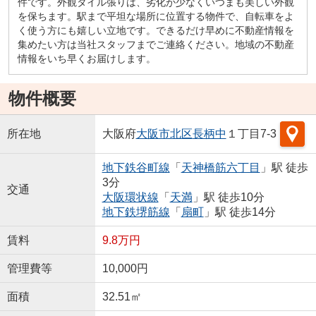
件です。外観タイル張りは、劣化が少なくいつまも美しい外観
を保ちます。駅まで平坦な場所に位置する物件で、自転車をよ
く使う方にも嬉しい立地です。できるだけ早めに不動産情報を
集めたい方は当社スタッフまでご連絡ください。地域の不動産
情報をいち早くお届けします。
物件概要
所在地
大阪府
大阪市北区
長柄中
１丁目7-3
地下鉄谷町線
「
天神橋筋六丁目
」駅 徒歩
3分
交通
大阪環状線
「
天満
」駅 徒歩10分
地下鉄堺筋線
「
扇町
」駅 徒歩14分
賃料
9.8万円
管理費等
10,000円
面積
32.51㎡