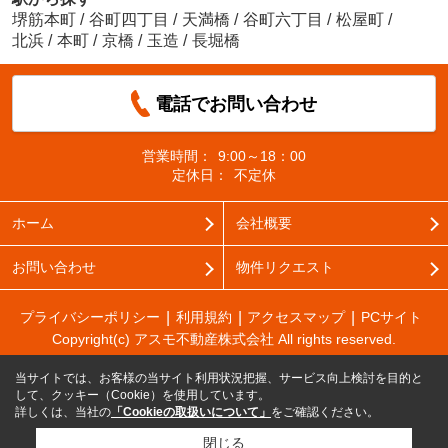
堺筋本町
/
谷町四丁目
/
天満橋
/
谷町六丁目
/
松屋町
/
北浜
/
本町
/
京橋
/
玉造
/
長堀橋
電話でお問い合わせ
営業時間：
9:00～18：00
定休日：
不定休
ホーム
会社概要
お問い合わせ
物件リクエスト
プライバシーポリシー
利用規約
アクセスマップ
PCサイト
Copyright(c) アスモ不動産株式会社 All rights reserved.
当サイトでは、お客様の当サイト利用状況把握、サービス向上検討を目的と
して、クッキー（Cookie）を使用しています。
詳しくは、当社の
「Cookieの取扱いについて」
をご確認ください。
閉じる