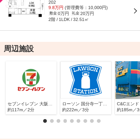
202
9.8万円
(管理費等：10,000円)
0万円
20万円
敷金
礼金
2階
32.51㎡
1LDK
周辺施設
セブンイレブン 大阪長柄中店
ローソン 国分寺一丁目店
C&Cエンド
約117m／2分
約222m／3分
約185m／