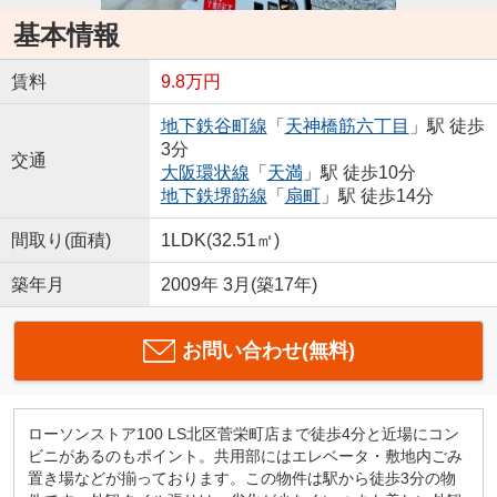
基本情報
賃料
9.8万円
地下鉄谷町線
「
天神橋筋六丁目
」駅 徒歩
3分
交通
大阪環状線
「
天満
」駅 徒歩10分
地下鉄堺筋線
「
扇町
」駅 徒歩14分
間取り(面積)
1LDK(32.51㎡)
築年月
2009年 3月(築17年)
お問い合わせ(無料)
ローソンストア100 LS北区菅栄町店まで徒歩4分と近場にコン
ビニがあるのもポイント。共用部にはエレベータ・敷地内ごみ
置き場などが揃っております。この物件は駅から徒歩3分の物